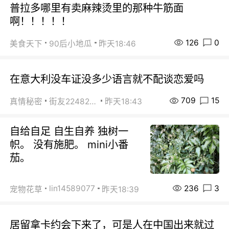
普拉多哪里有卖麻辣烫里的那种牛筋面
啊！！！！！
126
0
美食天下
90后小地瓜
昨天18:46
在意大利没车证没多少语言就不配谈恋爱吗
709
15
真情秘密
街友22482465
昨天18:43
自给自足 自生自养 独树一
帜。 没有施肥。 mini小番
茄。
236
3
lin14589077
宠物花草
昨天18:39
居留拿卡约会下来了，可是人在中国出来就过