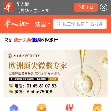
华人街
立即下载
海外华人生活APP
法国
找工作 找房子 找服务
签到
欧洲头条
佳缘
欧橙旅行