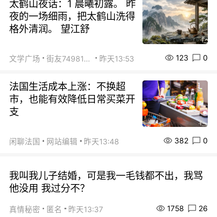
太鹤山夜话：1 晨曦初露。 昨
夜的一场细雨，把太鹤山洗得
格外清润。 望江舒
123
0
文学广场
街友74981146
昨天13:53
法国生活成本上涨：不换超
市，也能有效降低日常买菜开
支
382
0
闲聊法国
网站编辑
昨天13:48
我叫我儿子结婚，可是我一毛钱都不出，我骂
他没用 我过分不？
1758
26
真情秘密
匿名
昨天13:37