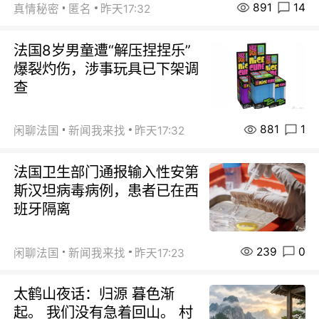
891
14
真情秘密
匿名
昨天17:32
法国8岁男童遭“解压捏捏乐”
爆裂灼伤，涉事玩具已下架调
查
881
1
闲聊法国
新闻我来找
昨天17:32
法国卫生部门通报输入性安第
斯汉坦病毒病例，患者已在西
班牙隔离
239
0
闲聊法国
新闻我来找
昨天17:23
太鹤山夜话：归源 暮色渐
起。 我们没有急着回山。 村