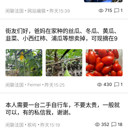
715
1
闲聊法国
网站编辑
昨天15:39
街友们好，爸妈在家种的丝瓜、冬瓜、黄瓜、
韭菜、小西红柿、浦瓜等想卖掉，可现摘在9
430
1
Feimei
闲聊法国
昨天15:25
本人需要一台二手自行车，不要太贵，一般就
可以，有的私信我，谢谢。
352
18
闲聊法国
槟屿
昨天15:19