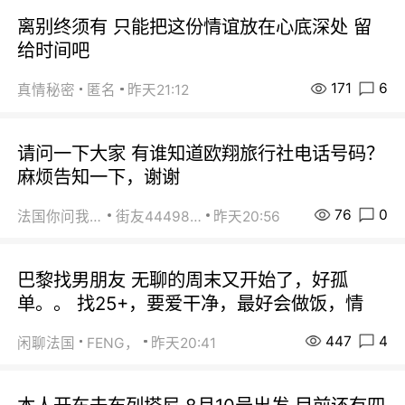
离别终须有 只能把这份情谊放在心底深处 留
给时间吧
171
6
真情秘密
匿名
昨天21:12
请问一下大家 有谁知道欧翔旅行社电话号码？
麻烦告知一下，谢谢
76
0
法国你问我答
街友44498484
昨天20:56
巴黎找男朋友 无聊的周末又开始了，好孤
单。。 找25+，要爱干净，最好会做饭，情
447
4
闲聊法国
FENG，
昨天20:41