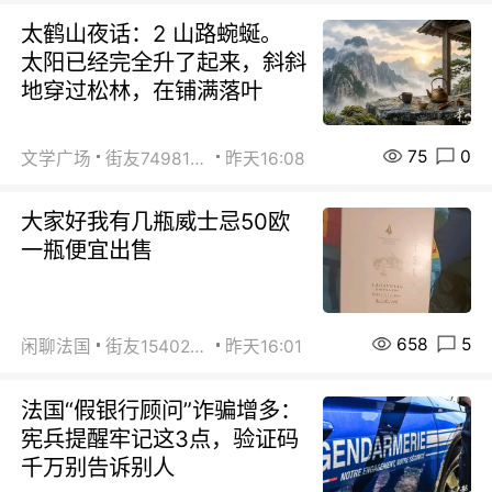
太鹤山夜话：2 山路蜿蜒。
太阳已经完全升了起来，斜斜
地穿过松林，在铺满落叶
75
0
文学广场
街友74981146
昨天16:08
大家好我有几瓶威士忌50欧
一瓶便宜出售
658
5
闲聊法国
街友15402223
昨天16:01
法国“假银行顾问”诈骗增多：
宪兵提醒牢记这3点，验证码
千万别告诉别人