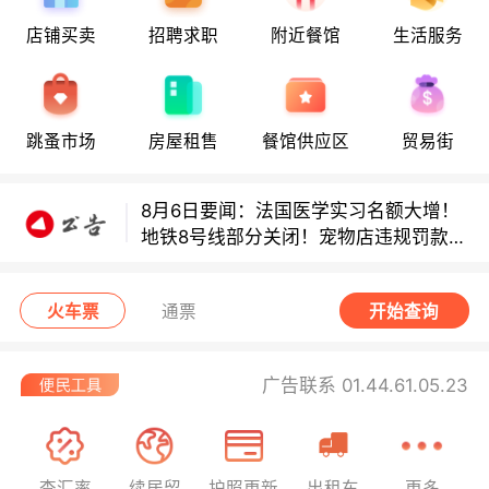
店铺买卖
招聘求职
附近餐馆
生活服务
8月6日要闻：法国医学实习名额大增！
地铁8号线部分关闭！宠物店违规罚款出
炉！
巴黎地铁音乐家海选启动！
跳蚤市场
房屋租售
餐馆供应区
贸易街
8月6日要闻：法国医学实习名额大增！
地铁8号线部分关闭！宠物店违规罚款出
炉！
巴黎地铁音乐家海选启动！
火车票
通票
开始查询
广告联系 01.44.61.05.23
查汇率
续居留
护照更新
出租车
更多