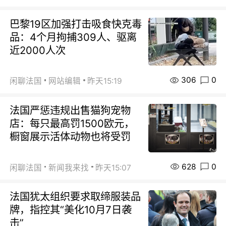
巴黎19区加强打击吸食快克毒
品：4个月拘捕309人、驱离
近2000人次
306
0
闲聊法国
网站编辑
昨天15:19
法国严惩违规出售猫狗宠物
店：每只最高罚1500欧元，
橱窗展示活体动物也将受罚
628
0
闲聊法国
新闻我来找
昨天15:07
法国犹太组织要求取缔服装品
牌，指控其“美化10月7日袭
击”