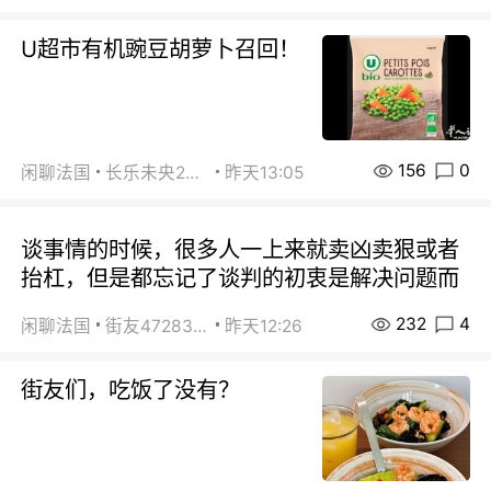
U超市有机豌豆胡萝卜召回！
156
0
闲聊法国
长乐未央2015
昨天13:05
谈事情的时候，很多人一上来就卖凶卖狠或者
抬杠，但是都忘记了谈判的初衷是解决问题而
232
4
闲聊法国
街友472838572
昨天12:26
街友们，吃饭了没有？