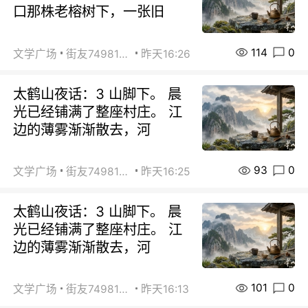
口那株老榕树下，一张旧
114
0
文学广场
街友74981146
昨天16:26
太鹤山夜话：3 山脚下。 晨
光已经铺满了整座村庄。 江
边的薄雾渐渐散去，河
93
0
文学广场
街友74981146
昨天16:25
太鹤山夜话：3 山脚下。 晨
光已经铺满了整座村庄。 江
边的薄雾渐渐散去，河
101
0
文学广场
街友74981146
昨天16:13