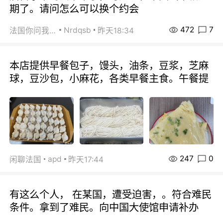
期了。请问怎么可以换个约会
472
7
Nrdqsb
法国你问我答
昨天18:34
本店提供早餐包子，馒头，油条，豆浆，芝麻
球，豆沙包，小麻花，各类早餐主食。午餐提
247
0
apd
闲聊法国
昨天17:44
有这么个人， 在某国，遭受迫害，。符合难民
条件。拿到了难民。向中国大使馆申请补办