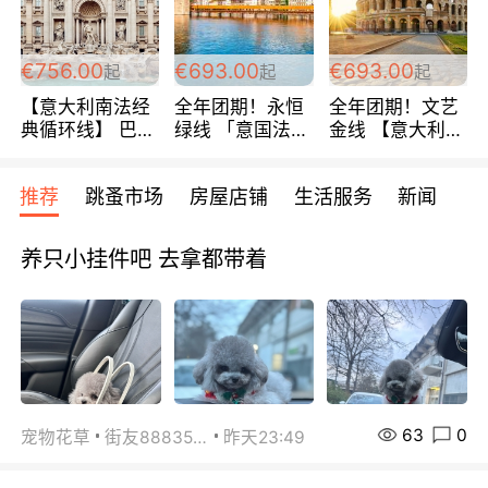
包拼房~
€756.00
€693.00
€693.00
起
起
起
【意大利南法经
全年团期！永恒
全年团期！文艺
典循环线】 巴黎
绿线 「意国法
金线 【意大利一
上下 所有日期铁
南」巴黎上下 去
地】 循环7日游
发！ 全程四星级
意大利 南法 99
全程693欧/人起
推荐
跳蚤市场
房屋店铺
生活服务
新闻
宾馆 108欧/天起
欧/天起 ~包拼房
每周铁发！
全程756欧/位
养只小挂件吧 去拿都带着
63
0
宠物花草
街友88835518
昨天23:49