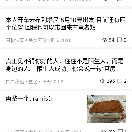
本人开车去布列塔尼 8月10号出发 目前还有四
个位置 回程也可以带回来有意者短
94
0
闲聊法国
美女无敌
昨天20:05
真正见不得你好的人，往往不是陌生人，而是
身边的人。 陌生人成功，你会说一句“真厉
295
2
真情秘密
匿名
昨天20:02
再整一个tiramisù
242
1