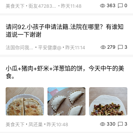
363
0
美食天下
街友472838572
昨天11:48
请问92.小孩子申请法籍.法院在哪里？有谁知
道说一下谢谢
279
3
法国你问我答
平安健康@
昨天11:14
小瓜+猪肉+虾米+洋葱馅的饼，今天中午的美
食。
330
3
美食天下
凤还巢
昨天10:48