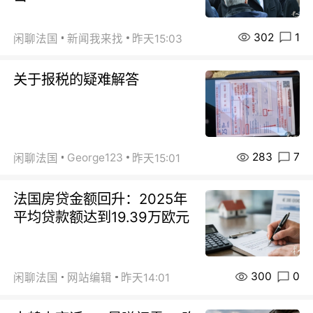
302
1
闲聊法国
新闻我来找
昨天15:03
关于报税的疑难解答
283
7
George123
闲聊法国
昨天15:01
法国房贷金额回升：2025年
平均贷款额达到19.39万欧元
300
0
闲聊法国
网站编辑
昨天14:01