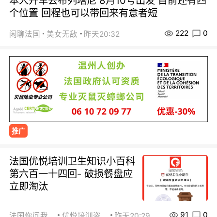
本人开车去布列塔尼 8月10号出发 目前还有四
个位置 回程也可以带回来有意者短
222
0
闲聊法国
美女无敌
昨天20:32
推广
法国优悦培训卫生知识小百科
第六百一十四回- 破损餐盘应
立即淘汰
91
0
法国你问我答
优悦培训咨询
昨天20:29