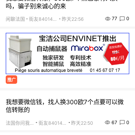
吗，骗子别来诚心的来
77
0
闲聊法国
街友84014588
昨天22:56
推广
我想要微信钱，找人换300欧7个点要可以微
信转账的
67
0
法国你问我答
街友84014588
昨天22:50