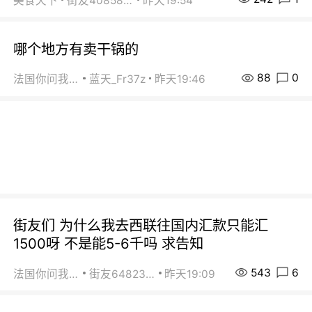
美食天下
街友40858442
昨天19:54
哪个地方有卖干锅的
88
0
法国你问我答
蓝天_Fr37z
昨天19:46
街友们 为什么我去西联往国内汇款只能汇
1500呀 不是能5-6千吗 求告知
543
6
法国你问我答
街友64823891
昨天19:09