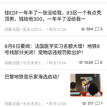
挂EDF一年半了一张没给我，93区一个有点秃
顶男，钱给他300，一年半了没给我一
594
5
闲聊法国
街友42612092
昨天13:36
8月6日要闻：法国医学实习名额大增！地铁8
号线部分关闭！宠物店违规罚款出炉！
1039
0
闲聊法国
长乐未央2015
昨天13:24
巴黎地铁音乐家海选启动！
317
1
闲聊法国
长乐未央2015
昨天13:06