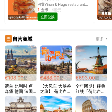
巴黎Yinan & Hugo restaurant除简餐类全场8折
1
金币
5欧元
立即兑换
1729人气
2862
自营商城
更多
€108.00
€488.00
€693.00
起
起
起
荷兰 比利时 卢
【大风车 大峡谷
全年团期！经典
森堡 德国 法国
之旅】 荷比卢德
红线「荷比卢德
超爽玩遍西欧 循
法 巴黎上下 经
法」七天循环 五
环线 全程四星宾
典五国四日游
国 仅售99欧/人/
馆 108欧/人/天
488欧/人
天！巴黎上下！