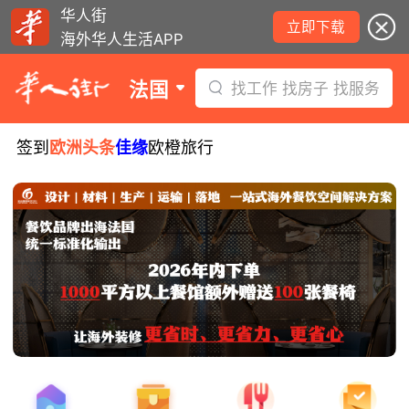
华人街
立即下载
海外华人生活APP
法国
找工作 找房子 找服务
签到
欧洲头条
佳缘
欧橙旅行