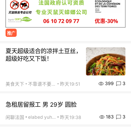
推广
夏天超级适合的凉拌土豆丝，
超级好吃又下饭！
399
3
美食天下
不靠谱不要联系
昨天19:51
急租居留报工 男 29岁 圆脸
183
3
elabed yuhua
闲聊法国
昨天19:38