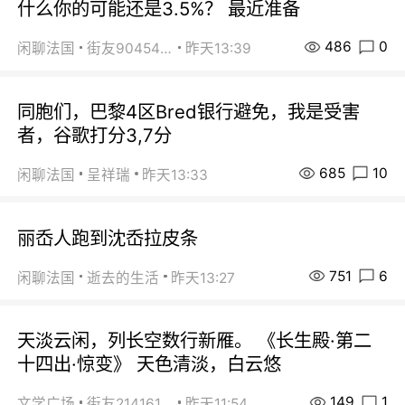
什么你的可能还是3.5%？ 最近准备
486
0
闲聊法国
街友90454511
昨天13:39
同胞们，巴黎4区Bred银行避免，我是受害
者，谷歌打分3,7分
685
10
闲聊法国
呈祥瑞
昨天13:33
丽岙人跑到沈岙拉皮条
751
6
闲聊法国
逝去的生活
昨天13:27
天淡云闲，列长空数行新雁。 《长生殿·第二
十四出·惊变》 天色清淡，白云悠
149
1
文学广场
街友21416156
昨天11:54