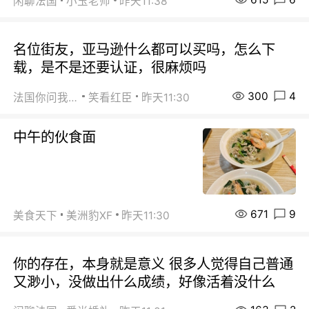
闲聊法国
小玉老师
昨天11:38
名位街友，亚马逊什么都可以买吗，怎么下
载，是不是还要认证，很麻烦吗
300
4
法国你问我答
笑看红臣
昨天11:30
中午的伙食面
671
9
美食天下
美洲豹XF
昨天11:30
你的存在，本身就是意义 很多人觉得自己普通
又渺小，没做出什么成绩，好像活着没什么