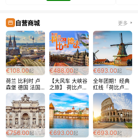
自营商城
更多
€108.00
€488.00
€693.00
起
起
起
荷兰 比利时 卢
【大风车 大峡谷
全年团期！经典
森堡 德国 法国
之旅】 荷比卢德
红线「荷比卢德
超爽玩遍西欧 循
法 巴黎上下 经
法」七天循环 五
环线 全程四星宾
典五国四日游
国 仅售99欧/人/
馆 108欧/人/天
488欧/人
天！巴黎上下！
包拼房~
€756.00
€693.00
€693.00
起
起
起