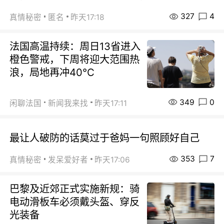
327
4
真情秘密
匿名
昨天17:18
法国高温持续：周日13省进入
橙色警戒，下周将迎大范围热
浪，局地再冲40℃
349
0
闲聊法国
新闻我来找
昨天17:11
最让人破防的话莫过于爸妈一句照顾好自己
353
7
真情秘密
发呆爱好者
昨天17:06
巴黎及近郊正式实施新规：骑
电动滑板车必须戴头盔、穿反
光装备