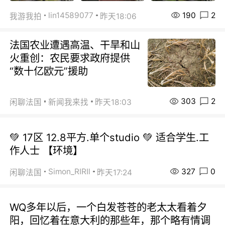
190
2
lin14589077
我游我拍
昨天18:06
法国农业遭遇高温、干旱和山
火重创：农民要求政府提供
“数十亿欧元”援助
303
2
闲聊法国
新闻我来找
昨天18:03
💚 17区 12.8平方.单个studio 💚 适合学生.工
作人士 【环境】
327
0
Simon_RIRIl
闲聊法国
昨天17:24
WQ多年以后，一个白发苍苍的老太太看着夕
阳，回忆着在意大利的那些年，那个略有情调