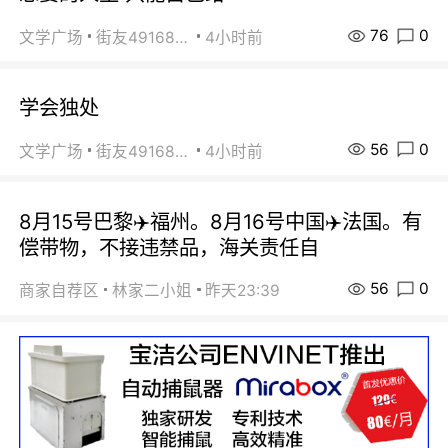
76
0
文学广场
街友49168527
4小时前
学会独处
56
0
文学广场
街友49168527
4小时前
8月15号巴黎✈️福州。8月16号中国✈️法国。有
偿带物，不接违禁品，海关责任自
56
0
商家自荐区
林家二小姐
昨天23:39