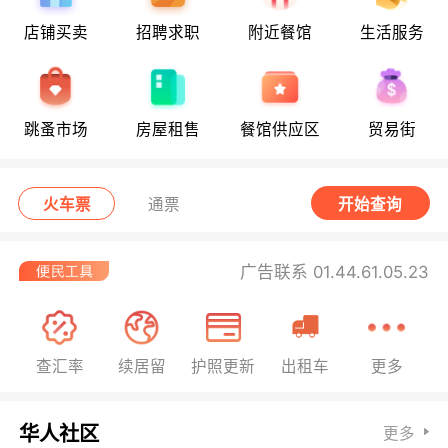
店铺买卖
招聘求职
附近餐馆
生活服务
跳蚤市场
房屋租售
餐馆供应区
贸易街
火车票
通票
开始查询
广告联系 01.44.61.05.23
查汇率
续居留
护照更新
出租车
更多
华人社区
更多