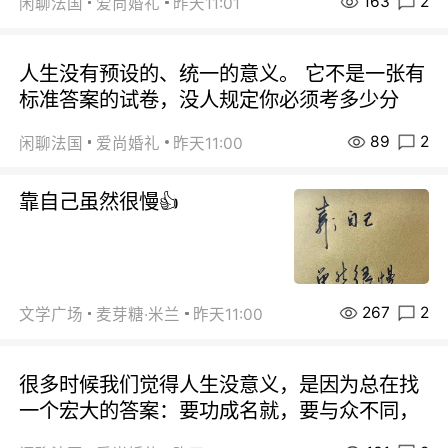
163
2
闲聊法国
爱尚婚礼
昨天11:01
人生没有预设的、统一的意义。 它不是一张有
标准答案的试卷，没人规定你必须考多少分
89
2
闲聊法国
爱尚婚礼
昨天11:00
靠自己虽然很慢👍
267
2
文学广场
麦芽糖·米兰
昨天11:00
很多时候我们觉得人生没意义，是因为总在找
一个宏大的答案：要功成名就，要与众不同，