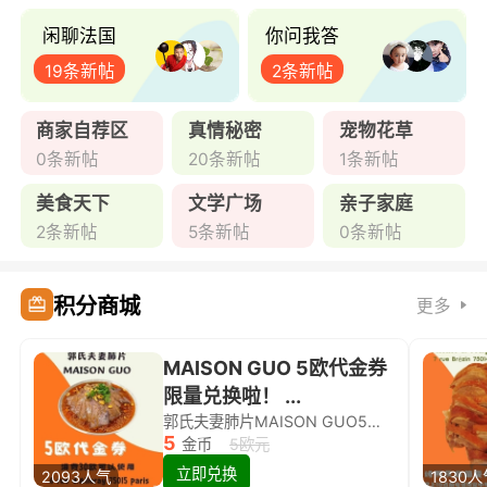
闲聊法国
你问我答
19条新帖
2条新帖
商家自荐区
真情秘密
宠物花草
0条新帖
20条新帖
1条新帖
美食天下
文学广场
亲子家庭
2条新帖
5条新帖
0条新帖
积分商城
更多
MAISON GUO 5欧代金券
限量兑换啦！ ...
郭氏夫妻肺片MAISON GUO5欧代金券限量兑换啦！
5
金币
5欧元
立即兑换
2093人气
1830