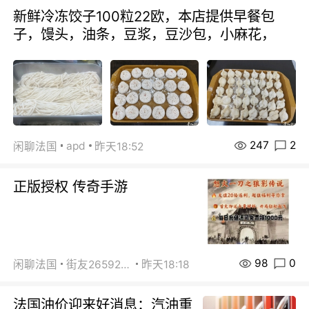
新鲜冷冻饺子100粒22欧，本店提供早餐包
子，馒头，油条，豆浆，豆沙包，小麻花，
247
2
apd
闲聊法国
昨天18:52
正版授权 传奇手游
98
0
闲聊法国
街友26592800
昨天18:18
法国油价迎来好消息：汽油重