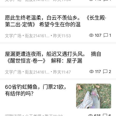
愿此生终老温柔，白云不羡仙乡。 《长生殿·
第二出·定情》 希望今生在你的温
107
1
文学广场
街友21416156
昨天11:53
屋漏更遭连夜雨，船迟又遇打头风。 摘自
《醒世恒言·卷一》 解释：屋子漏
117
2
文学广场
街友21416156
昨天11:47
60省钓虹鳟鱼，门票21欧，
有结伴的吗？
615
6