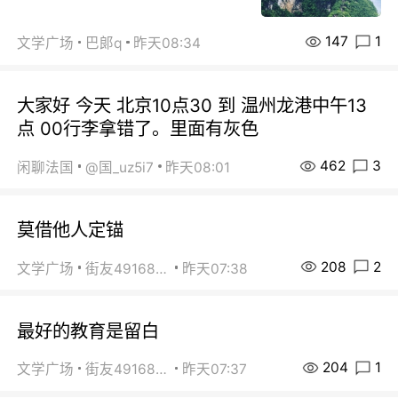
147
1
文学广场
巴郞q
昨天08:34
大家好 今天 北京10点30 到 温州龙港中午13
点 00行李拿错了。里面有灰色
462
3
闲聊法国
@国_uz5i7
昨天08:01
莫借他人定锚
208
2
文学广场
街友49168527
昨天07:38
最好的教育是留白
204
1
文学广场
街友49168527
昨天07:37