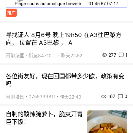
推广
寻找证人 8月6号 晚上19h50 在A3往巴黎方
向， 位置在 A3巴黎 ， A
277
1
闲聊法国
街友84710671
昨天22:52
各位街友好，现在回国都带多少欧，政策有变
吗
167
0
0755399811
闲聊法国
昨天22:40
自制的酸辣腌萝卜，脆爽开胃
巨下饭！