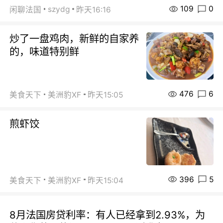
109
0
szydg
闲聊法国
昨天16:16
炒了一盘鸡肉，新鲜的自家养
的，味道特别鲜
476
6
美食天下
美洲豹XF
昨天15:05
煎虾饺
396
5
美食天下
美洲豹XF
昨天15:04
8月法国房贷利率：有人已经拿到2.93%，为