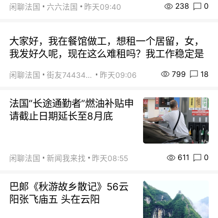
238
0
闲聊法国
六六法国
昨天09:40
大家好，我在餐馆做工，想租一个居留，女，
我发好久呢，现在这么难租吗？我工作稳定是
799
18
闲聊法国
街友74434350
昨天09:06
法国“长途通勤者”燃油补贴申
请截止日期延长至8月底
611
0
闲聊法国
新闻我来找
昨天08:55
巴郞《秋游故乡散记》56云
阳张飞庙五 头在云阳