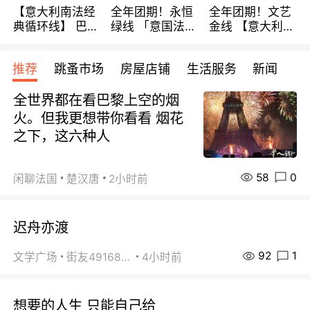
【意大利南法经
全年团期！永恒
全年团期！文艺
典循环线】 巴黎
绿线 「意国法
金线 【意大利一
上下 所有日期铁
南」巴黎上下 去
地】 循环7日游
发！ 全程四星级
意大利 南法 99
全程693欧/人起
推荐
跳蚤市场
房屋店铺
生活服务
新闻
宾馆 108欧/天起
欧/天起 ~包拼房
每周铁发！
全程756欧/位
全世界都在看巴黎上空的烟
火。但我更想带你看看 烟花
之下，这六种人
58
0
闲聊法国
楚汉唐
2小时前
迟舟亦渡
92
1
文学广场
街友49168527
4小时前
想要的人生 只能自己给