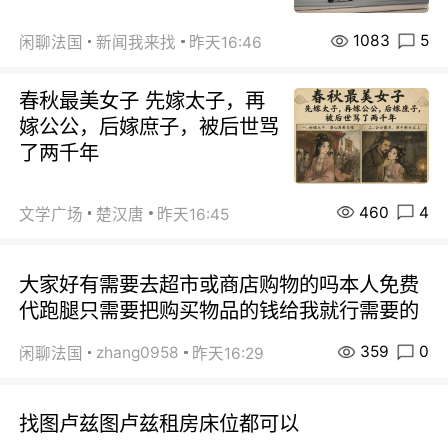
1083
5
闲聊法国
新闻我来找
昨天16:46
春秋最美女子 先嫁太子，再
嫁公公，后嫁庶子，被后世骂
了两千年
460
4
文学广场
楚汉唐
昨天16:45
大家好有需要去超市或商店购物的吗本人免费
代跑腿只需要把购买物品的钱给我就行需要的
359
0
zhang0958
闲聊法国
昨天16:29
找图卢兹图卢兹租房床位都可以