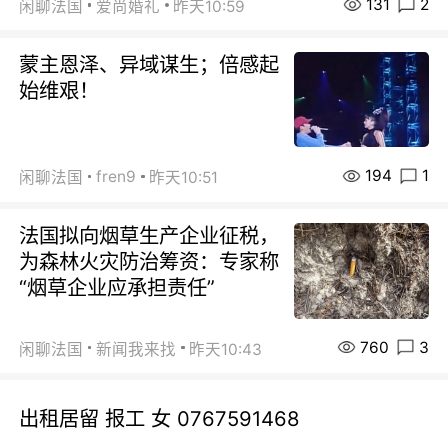
131
2
闲聊法国
爱尚婚礼
昨天10:59
蒙主恩泽、异域谋生；倍感起
始维艰！
194
1
fren9
闲聊法国
昨天10:51
法国拟向烟草生产企业征税，
为森林火灾防治筹资：专家称
“烟草企业应承担责任”
760
3
闲聊法国
新闻我来找
昨天10:43
出租居留 报工 女 0767591468