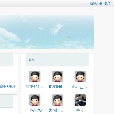
快速注册
登录
好友
街友64281666
街友846911860
zhang_hnN7F
部个人资料
_KgYCQ
大前门烧麦
牛马