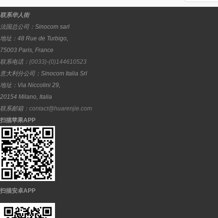
联系华人街
法国总公司：
Sinocom sarl
地址：
48 Rue de Turbigo,
75003
Paris
,
France
联系电话：
(0033)-(0)144610523
意大利分公司：
Sinocom Italia Srl
地址：
Via Niccolini 29,
20154
Milano
,
Italia
联系邮箱：
contact@huarenjie.com
扫描苹果APP
扫描安卓APP