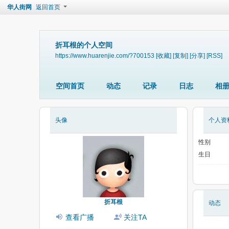
华人街网
返回首页
折耳根的个人空间
https://www.huarenjie.com/?700153
[收藏]
[复制]
[分享]
[RSS]
空间首页
动态
记录
日志
相
头像
个人资
性别
生日
折耳根
动态
查看广播
关注TA