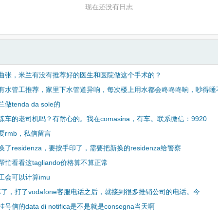
现在还没有日志
曲张，米兰有没有推荐好的医生和医院做这个手术的？
有水管工推荐，家里下水管道异响，每次楼上用水都会咚咚咚响，吵得睡
tenda da sole的
练车的老司机吗？有耐心的。我在comasina，有车。联系微信：9920
要rmb，私信留言
了residenza，要按手印了，需要把新换的residenza给警察
忙看看这tagliando价格算不算正常
工会可以计算imu
i坏了，打了vodafone客服电话之后，就接到很多推销公司的电话。今
信的data di notifica是不是就是consegna当天啊