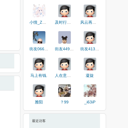
小情_ZSRRz
及时行乐598
风云再起时
街友06664146
街友44912468
街友41386195
马上有钱.
人在意大利123
凝旋
雅阳
？99
_i63iP
最近访客