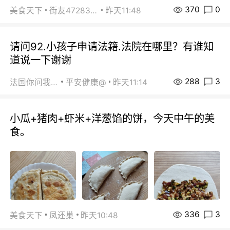
370
0
美食天下
街友472838572
昨天11:48
请问92.小孩子申请法籍.法院在哪里？有谁知
道说一下谢谢
288
3
法国你问我答
平安健康@
昨天11:14
小瓜+猪肉+虾米+洋葱馅的饼，今天中午的美
食。
336
3
美食天下
凤还巢
昨天10:48