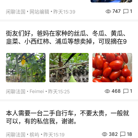
747
1
闲聊法国
网站编辑
昨天15:39
街友们好，爸妈在家种的丝瓜、冬瓜、黄瓜、
韭菜、小西红柿、浦瓜等想卖掉，可现摘在9
468
1
Feimei
闲聊法国
昨天15:25
本人需要一台二手自行车，不要太贵，一般就
可以，有的私信我，谢谢。
382
18
闲聊法国
槟屿
昨天15:19