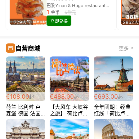
巴黎Yinan & Hugo restaurant除简餐类全场8折
1
金币
5欧元
立即兑换
1729人气
2862
自营商城
更多
€108.00
€488.00
€693.00
起
起
起
荷兰 比利时 卢
【大风车 大峡谷
全年团期！经典
森堡 德国 法国
之旅】 荷比卢德
红线「荷比卢德
超爽玩遍西欧 循
法 巴黎上下 经
法」七天循环 五
环线 全程四星宾
典五国四日游
国 仅售99欧/人/
馆 108欧/人/天
488欧/人
天！巴黎上下！