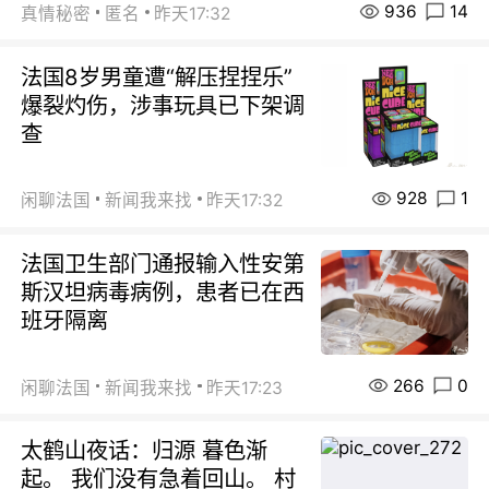
936
14
真情秘密
匿名
昨天17:32
法国8岁男童遭“解压捏捏乐”
爆裂灼伤，涉事玩具已下架调
查
928
1
闲聊法国
新闻我来找
昨天17:32
法国卫生部门通报输入性安第
斯汉坦病毒病例，患者已在西
班牙隔离
266
0
闲聊法国
新闻我来找
昨天17:23
太鹤山夜话：归源 暮色渐
起。 我们没有急着回山。 村