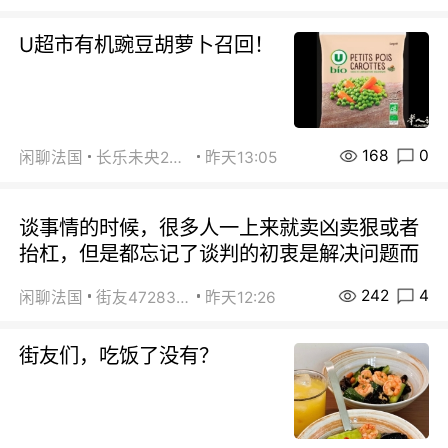
U超市有机豌豆胡萝卜召回！
168
0
闲聊法国
长乐未央2015
昨天13:05
谈事情的时候，很多人一上来就卖凶卖狠或者
抬杠，但是都忘记了谈判的初衷是解决问题而
242
4
闲聊法国
街友472838572
昨天12:26
街友们，吃饭了没有？