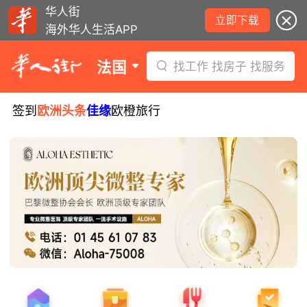
华人街
立即下载
海外华人生活APP
法国
找工作 找房子 找服务
签到
欧洲头条
佳缘
欧橙旅行