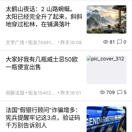
太鹤山夜话：2 山路蜿蜒。
太阳已经完全升了起来，斜斜
地穿过松林，在铺满落叶
81
0
文学广场
街友74981146
昨天16:08
大家好我有几瓶威士忌50欧
一瓶便宜出售
709
5
闲聊法国
街友15402223
昨天16:01
法国“假银行顾问”诈骗增多：
宪兵提醒牢记这3点，验证码
千万别告诉别人