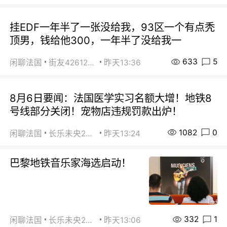
挂EDF一年半了一张没给我，93区一个有点秃
顶男，钱给他300，一年半了没给我一
633
5
闲聊法国
街友42612092
昨天13:36
8月6日要闻：法国医学实习名额大增！地铁8
号线部分关闭！宠物店违规罚款出炉！
1082
0
闲聊法国
长乐未央2015
昨天13:24
巴黎地铁音乐家海选启动！
332
1
闲聊法国
长乐未央2015
昨天13:06