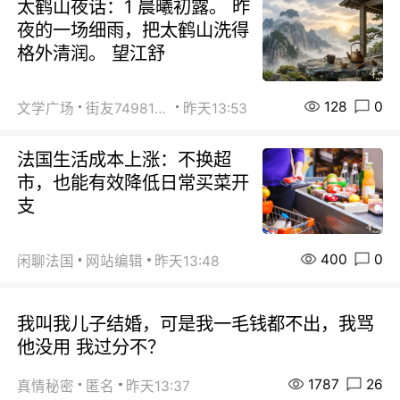
太鹤山夜话：1 晨曦初露。 昨
夜的一场细雨，把太鹤山洗得
格外清润。 望江舒
128
0
文学广场
街友74981146
昨天13:53
法国生活成本上涨：不换超
市，也能有效降低日常买菜开
支
400
0
闲聊法国
网站编辑
昨天13:48
我叫我儿子结婚，可是我一毛钱都不出，我骂
他没用 我过分不？
1787
26
真情秘密
匿名
昨天13:37