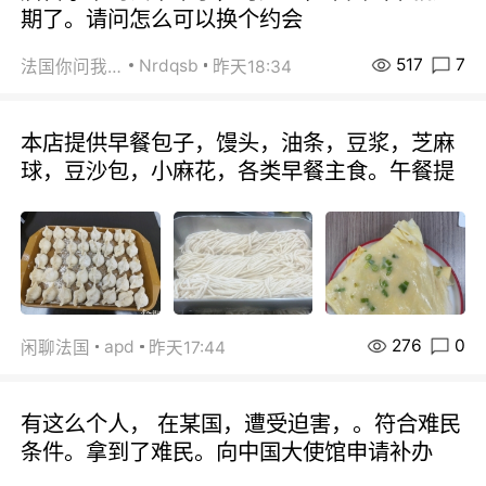
期了。请问怎么可以换个约会
517
7
Nrdqsb
法国你问我答
昨天18:34
本店提供早餐包子，馒头，油条，豆浆，芝麻
球，豆沙包，小麻花，各类早餐主食。午餐提
276
0
apd
闲聊法国
昨天17:44
有这么个人， 在某国，遭受迫害，。符合难民
条件。拿到了难民。向中国大使馆申请补办