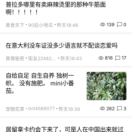
普拉多哪里有卖麻辣烫里的那种牛筋面
啊！！！！！
139
0
美食天下
90后小地瓜
昨天18:46
在意大利没车证没多少语言就不配谈恋爱吗
816
17
真情秘密
街友22482465
昨天18:43
自给自足 自生自养 独树一
帜。 没有施肥。 mini小番
茄。
262
3
lin14589077
宠物花草
昨天18:39
居留拿卡约会下来了，可是人在中国出来就过