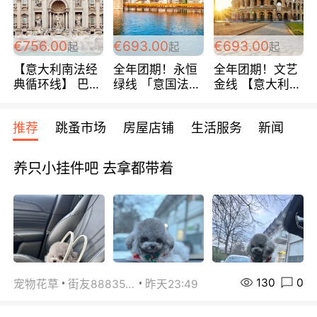
包拼房~
€756.00
€693.00
€693.00
起
起
起
【意大利南法经
全年团期！永恒
全年团期！文艺
典循环线】 巴黎
绿线 「意国法
金线 【意大利一
上下 所有日期铁
南」巴黎上下 去
地】 循环7日游
发！ 全程四星级
意大利 南法 99
全程693欧/人起
推荐
跳蚤市场
房屋店铺
生活服务
新闻
宾馆 108欧/天起
欧/天起 ~包拼房
每周铁发！
全程756欧/位
养只小挂件吧 去拿都带着
130
0
宠物花草
街友88835518
昨天23:49