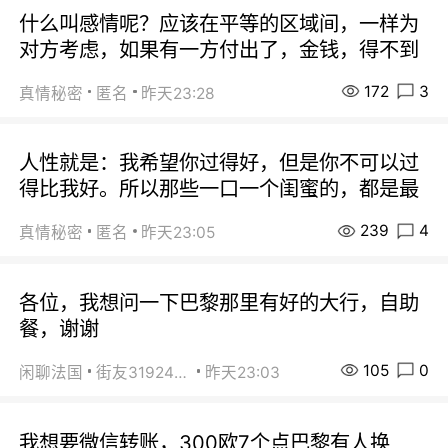
什么叫感情呢？应该在平等的区域间，一样为
对方考虑，如果有一方付出了，金钱，得不到
172
3
真情秘密
匿名
昨天23:28
人性就是：我希望你过得好，但是你不可以过
得比我好。所以那些一口一个闺蜜的，都是最
239
4
真情秘密
匿名
昨天23:05
各位，我想问一下巴黎那里有好的大行，自助
餐，谢谢
105
0
闲聊法国
街友31924072
昨天23:03
我想要微信转账，300欧7个点巴黎有人换