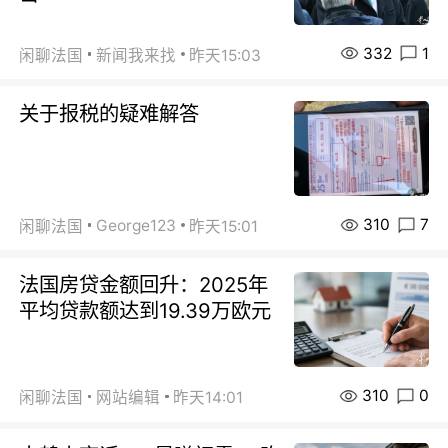
332
1
闲聊法国
新闻我来找
昨天15:03
关于报税的疑难解答
310
7
George123
闲聊法国
昨天15:01
法国房贷金额回升：2025年
平均贷款额达到19.39万欧元
310
0
闲聊法国
网站编辑
昨天14:01