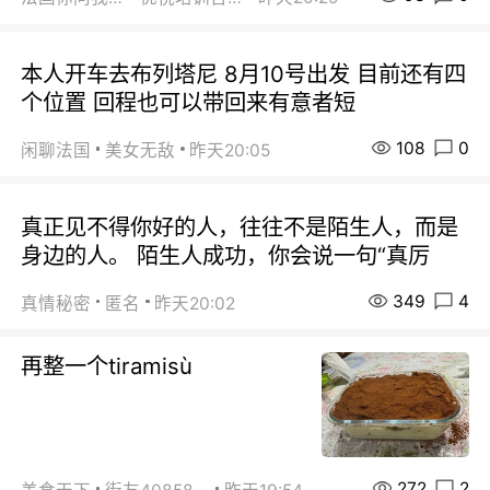
本人开车去布列塔尼 8月10号出发 目前还有四
个位置 回程也可以带回来有意者短
108
0
闲聊法国
美女无敌
昨天20:05
真正见不得你好的人，往往不是陌生人，而是
身边的人。 陌生人成功，你会说一句“真厉
349
4
真情秘密
匿名
昨天20:02
再整一个tiramisù
272
2