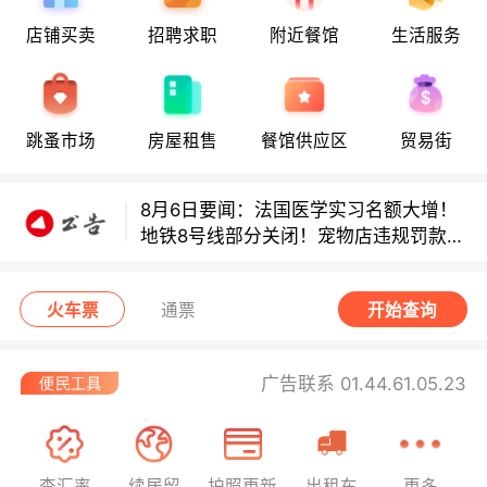
8月6日要闻：法国医学实习名额大增！
店铺买卖
招聘求职
附近餐馆
生活服务
地铁8号线部分关闭！宠物店违规罚款出
炉！
巴黎地铁音乐家海选启动！
跳蚤市场
房屋租售
餐馆供应区
贸易街
8月6日要闻：法国医学实习名额大增！
地铁8号线部分关闭！宠物店违规罚款出
炉！
巴黎地铁音乐家海选启动！
火车票
通票
开始查询
广告联系 01.44.61.05.23
查汇率
续居留
护照更新
出租车
更多