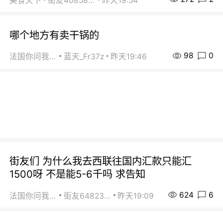
美食天下
街友40858442
昨天19:54
哪个地方有卖干锅的
98
0
法国你问我答
蓝天_Fr37z
昨天19:46
街友们 为什么我去西联往国内汇款只能汇
1500呀 不是能5-6千吗 求告知
624
6
法国你问我答
街友64823891
昨天19:09