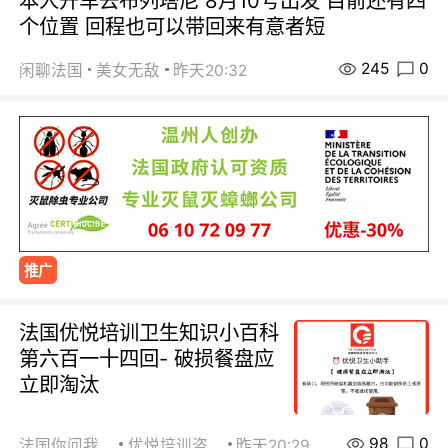
本人开车去布列塔尼 8月10号出发 目前还有四
个位置 回程也可以带回来有意者短
245
0
闲聊法国
美女无敌
昨天20:32
推广
法国优悦培训卫生知识小百科
第六百一十四回- 破损餐盘应
立即淘汰
98
0
法国你问我答
优悦培训咨询
昨天20:29