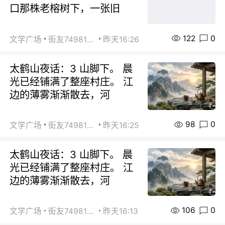
口那株老榕树下，一张旧
122
0
文学广场
街友74981146
昨天16:26
太鹤山夜话：3 山脚下。 晨
光已经铺满了整座村庄。 江
边的薄雾渐渐散去，河
98
0
文学广场
街友74981146
昨天16:25
太鹤山夜话：3 山脚下。 晨
光已经铺满了整座村庄。 江
边的薄雾渐渐散去，河
106
0
文学广场
街友74981146
昨天16:13