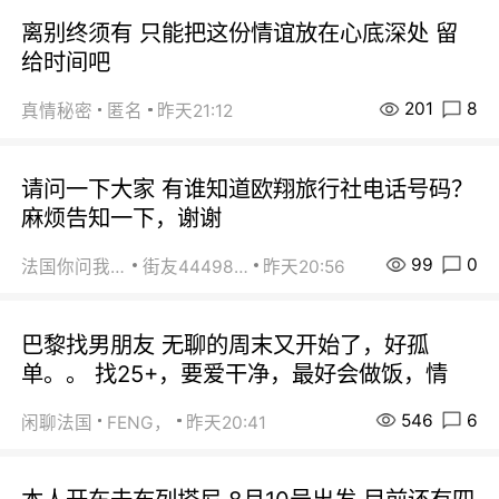
离别终须有 只能把这份情谊放在心底深处 留
给时间吧
201
8
真情秘密
匿名
昨天21:12
请问一下大家 有谁知道欧翔旅行社电话号码？
麻烦告知一下，谢谢
99
0
法国你问我答
街友44498484
昨天20:56
巴黎找男朋友 无聊的周末又开始了，好孤
单。。 找25+，要爱干净，最好会做饭，情
546
6
闲聊法国
FENG，
昨天20:41