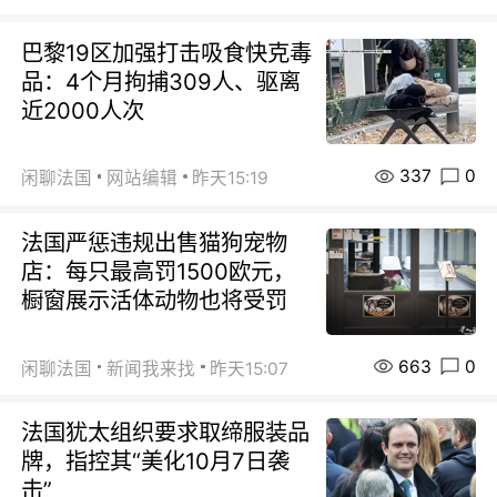
巴黎19区加强打击吸食快克毒
品：4个月拘捕309人、驱离
近2000人次
337
0
闲聊法国
网站编辑
昨天15:19
法国严惩违规出售猫狗宠物
店：每只最高罚1500欧元，
橱窗展示活体动物也将受罚
663
0
闲聊法国
新闻我来找
昨天15:07
法国犹太组织要求取缔服装品
牌，指控其“美化10月7日袭
击”