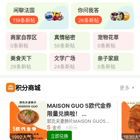
闲聊法国
你问我答
119条新帖
26条新帖
商家自荐区
真情秘密
宠物花草
0条新帖
56条新帖
0条新帖
美食天下
文学广场
亲子家庭
29条新帖
24条新帖
0条新帖
积分商城
更多
MAISON GUO 5欧代金券
限量兑换啦！ ...
郭氏夫妻肺片MAISON GUO5欧代金券限量兑换啦！
5
金币
5欧元
立即兑换
1992人气
1830