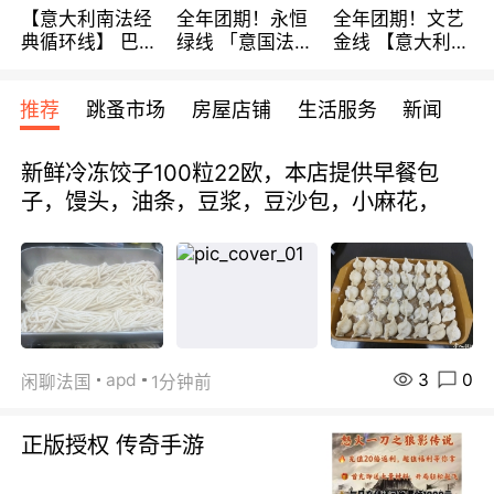
【意大利南法经
全年团期！永恒
全年团期！文艺
典循环线】 巴黎
绿线 「意国法
金线 【意大利一
上下 所有日期铁
南」巴黎上下 去
地】 循环7日游
发！ 全程四星级
意大利 南法 99
全程693欧/人起
推荐
跳蚤市场
房屋店铺
生活服务
新闻
宾馆 108欧/天起
欧/天起 ~包拼房
每周铁发！
全程756欧/位
新鲜冷冻饺子100粒22欧，本店提供早餐包
子，馒头，油条，豆浆，豆沙包，小麻花，
3
0
apd
闲聊法国
1分钟前
正版授权 传奇手游