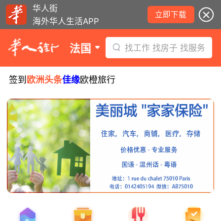
华人街
立即下载
海外华人生活APP
法国
找工作 找房子 找服务
签到
欧洲头条
佳缘
欧橙旅行