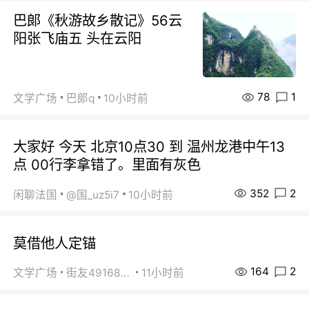
巴郞《秋游故乡散记》56云
阳张飞庙五 头在云阳
78
1
文学广场
巴郞q
10小时前
大家好 今天 北京10点30 到 温州龙港中午13
点 00行李拿错了。里面有灰色
352
2
闲聊法国
@国_uz5i7
10小时前
莫借他人定锚
164
2
文学广场
街友49168527
11小时前