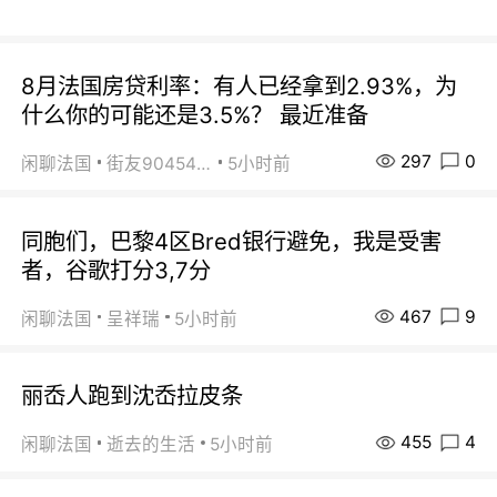
8月法国房贷利率：有人已经拿到2.93%，为
什么你的可能还是3.5%？ 最近准备
297
0
闲聊法国
街友90454511
5小时前
同胞们，巴黎4区Bred银行避免，我是受害
者，谷歌打分3,7分
467
9
闲聊法国
呈祥瑞
5小时前
丽岙人跑到沈岙拉皮条
455
4
闲聊法国
逝去的生活
5小时前