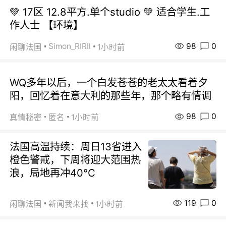
💚 17区 12.8平方.单个studio 💚 适合学生.工
作人士 【环境】
98
0
Simon_RIRIl
闲聊法国
1小时前
WQ多年以后，一个白发苍苍的老太太看着夕
阳，回忆着在意大利的那些年，那个略有情调
98
0
真情秘密
匿名
1小时前
法国高温持续：周日13省进入
橙色警戒，下周将迎大范围热
浪，局地再冲40℃
119
0
闲聊法国
新闻我来找
1小时前