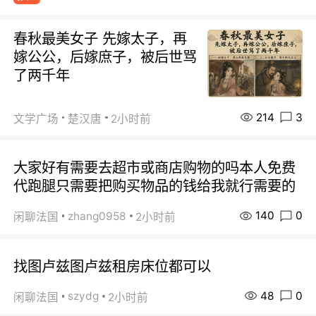
春秋最美女子 先嫁太子，再
嫁公公，后嫁庶子，被后世骂
了两千年
214
3
文学广场
楚汉唐
2小时前
大家好有需要去超市或商店购物的吗本人免费
代跑腿只需要把购买物品的钱给我就行需要的
140
0
zhang0958
闲聊法国
2小时前
找图卢兹图卢兹租房床位都可以
48
0
szydg
闲聊法国
2小时前