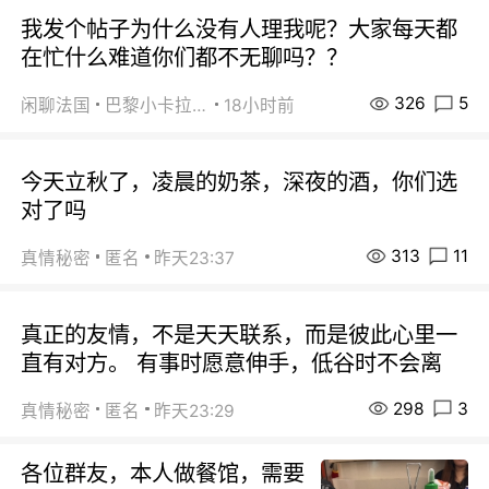
我发个帖子为什么没有人理我呢？大家每天都
在忙什么难道你们都不无聊吗？？
326
5
闲聊法国
巴黎小卡拉咪
18小时前
今天立秋了，凌晨的奶茶，深夜的酒，你们选
对了吗
313
11
真情秘密
匿名
昨天23:37
真正的友情，不是天天联系，而是彼此心里一
直有对方。 有事时愿意伸手，低谷时不会离
298
3
真情秘密
匿名
昨天23:29
各位群友，本人做餐馆，需要