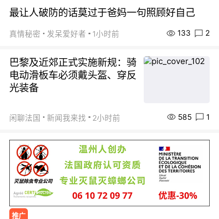
最让人破防的话莫过于爸妈一句照顾好自己
133
2
真情秘密
发呆爱好者
1小时前
巴黎及近郊正式实施新规：骑
电动滑板车必须戴头盔、穿反
光装备
585
1
闲聊法国
新闻我来找
2小时前
推广