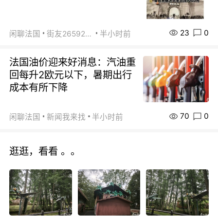
23
0
闲聊法国
街友26592800
半小时前
法国油价迎来好消息：汽油重
回每升2欧元以下，暑期出行
成本有所下降
70
0
闲聊法国
新闻我来找
半小时前
逛逛，看看 。。