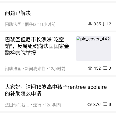
问题已解决
335
2
闲聊法国
丽莎lz
11小时前
巴黎圣但尼市长涉嫌“吃空
饷”，反腐组织向法国国家金
融检察院举报
452
0
闲聊法国
新闻我来找
12小时前
大家好，请问16岁高中孩子rentree scolaire
的补助怎么申请
376
6
法国你问我答
逆行
12小时前