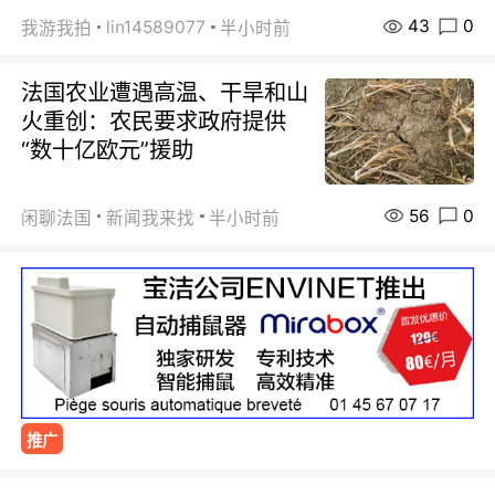
43
0
lin14589077
我游我拍
半小时前
法国农业遭遇高温、干旱和山
火重创：农民要求政府提供
“数十亿欧元”援助
56
0
闲聊法国
新闻我来找
半小时前
推广