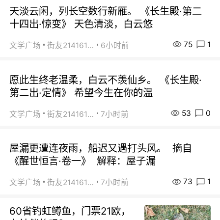
天淡云闲，列长空数行新雁。 《长生殿·第二
十四出·惊变》 天色清淡，白云悠
75
1
文学广场
街友21416156
6小时前
愿此生终老温柔，白云不羡仙乡。 《长生殿·
第二出·定情》 希望今生在你的温
53
0
文学广场
街友21416156
7小时前
屋漏更遭连夜雨，船迟又遇打头风。 摘自
《醒世恒言·卷一》 解释：屋子漏
73
1
文学广场
街友21416156
7小时前
60省钓虹鳟鱼，门票21欧，