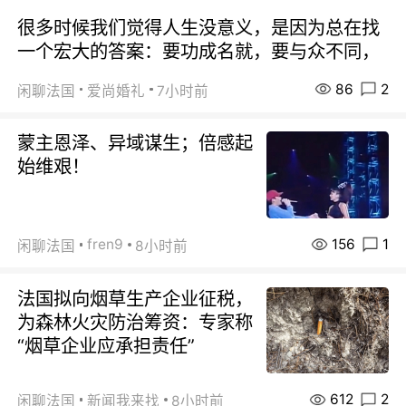
很多时候我们觉得人生没意义，是因为总在找
一个宏大的答案：要功成名就，要与众不同，
86
2
闲聊法国
爱尚婚礼
7小时前
蒙主恩泽、异域谋生；倍感起
始维艰！
156
1
fren9
闲聊法国
8小时前
法国拟向烟草生产企业征税，
为森林火灾防治筹资：专家称
“烟草企业应承担责任”
612
2
闲聊法国
新闻我来找
8小时前