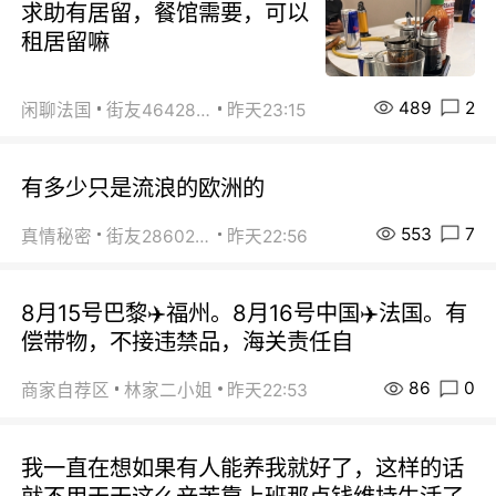
求助有居留，餐馆需要，可以
租居留嘛
489
2
闲聊法国
街友46428878
昨天23:15
有多少只是流浪的欧洲的
553
7
真情秘密
街友28602925
昨天22:56
8月15号巴黎✈️福州。8月16号中国✈️法国。有
偿带物，不接违禁品，海关责任自
86
0
商家自荐区
林家二小姐
昨天22:53
我一直在想如果有人能养我就好了，这样的话