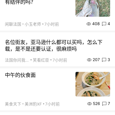
有结伴的吗？
408
4
闲聊法国
小玉老师
7小时前
名位街友，亚马逊什么都可以买吗，怎么下
载，是不是还要认证，很麻烦吗
207
3
法国你问我答
笑看红臣
7小时前
中午的伙食面
526
7
美食天下
美洲豹XF
7小时前