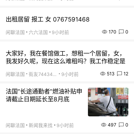
出租居留 报工 女 0767591468
170
0
闲聊法国
六六法国
9小时前
大家好，我在餐馆做工，想租一个居留，女，
我发好久呢，现在这么难租吗？我工作稳定是
513
12
闲聊法国
街友74434350
9小时前
法国“长途通勤者”燃油补贴申
请截止日期延长至8月底
497
0
闲聊法国
新闻我来找
9小时前