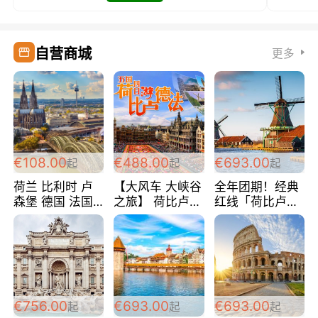
自营商城
更多
€108.00
€488.00
€693.00
起
起
起
荷兰 比利时 卢
【大风车 大峡谷
全年团期！经典
森堡 德国 法国
之旅】 荷比卢德
红线「荷比卢德
超爽玩遍西欧 循
法 巴黎上下 经
法」七天循环 五
环线 全程四星宾
典五国四日游
国 仅售99欧/人/
馆 108欧/人/天
488欧/人
天！巴黎上下！
包拼房~
€756.00
€693.00
€693.00
起
起
起