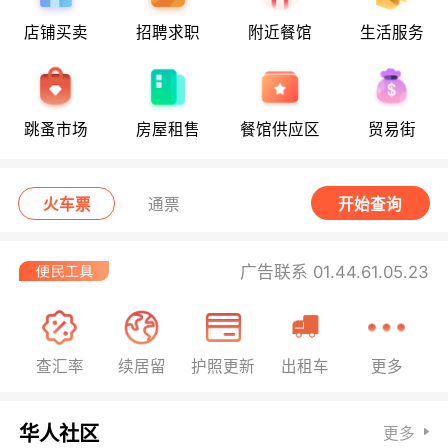
店铺买卖
招聘求职
附近餐馆
生活服务
跳蚤市场
房屋租售
餐馆供应区
贸易街
火车票
通票
开始查询
广告联系 01.44.61.05.23
查汇率
续居留
护照更新
出租车
更多
华人社区
更多