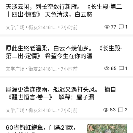
天淡云闲，列长空数行新雁。 《长生殿·第二
十四出·惊变》 天色清淡，白云悠
77
1
文学广场
街友21416156
7小时前
愿此生终老温柔，白云不羡仙乡。 《长生殿·
第二出·定情》 希望今生在你的温
65
1
文学广场
街友21416156
7小时前
屋漏更遭连夜雨，船迟又遇打头风。 摘自
《醒世恒言·卷一》 解释：屋子漏
83
2
文学广场
街友21416156
7小时前
60省钓虹鳟鱼，门票21欧，