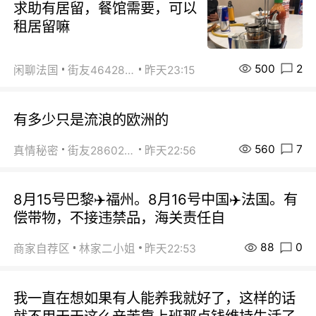
求助有居留，餐馆需要，可以
租居留嘛
500
2
闲聊法国
街友46428878
昨天23:15
有多少只是流浪的欧洲的
560
7
真情秘密
街友28602925
昨天22:56
8月15号巴黎✈️福州。8月16号中国✈️法国。有
偿带物，不接违禁品，海关责任自
88
0
商家自荐区
林家二小姐
昨天22:53
我一直在想如果有人能养我就好了，这样的话