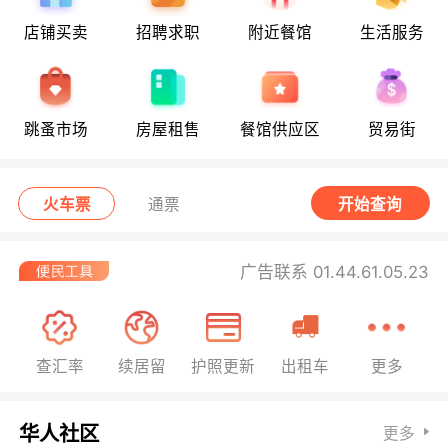
店铺买卖
招聘求职
附近餐馆
生活服务
跳蚤市场
房屋租售
餐馆供应区
贸易街
火车票
通票
开始查询
广告联系 01.44.61.05.23
查汇率
续居留
护照更新
出租车
更多
华人社区
更多