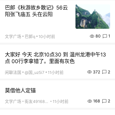
巴郞《秋游故乡散记》56云
阳张飞庙五 头在云阳
80
1
文学广场
巴郞q
10小时前
大家好 今天 北京10点30 到 温州龙港中午13
点 00行李拿错了。里面有灰色
372
2
闲聊法国
@国_uz5i7
11小时前
莫借他人定锚
168
2
文学广场
街友49168527
11小时前