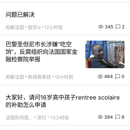
问题已解决
345
2
闲聊法国
丽莎lz
12小时前
巴黎圣但尼市长涉嫌“吃空
饷”，反腐组织向法国国家金
融检察院举报
464
0
闲聊法国
新闻我来找
12小时前
大家好，请问16岁高中孩子rentree scolaire
的补助怎么申请
394
6
法国你问我答
逆行
13小时前