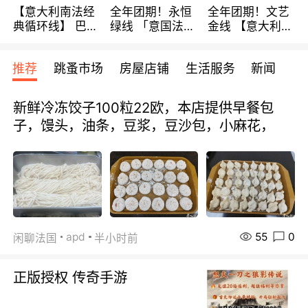
【意大利南法经
全年团期！永恒
全年团期！文艺
典循环线】 巴黎
绿线 「意国法
金线 【意大利一
上下 所有日期铁
南」巴黎上下 去
地】 循环7日游
发！ 全程四星级
意大利 南法 99
全程693欧/人起
推荐
跳蚤市场
房屋店铺
生活服务
新闻
宾馆 108欧/天起
欧/天起 ~包拼房
每周铁发！
全程756欧/位
新鲜冷冻饺子100粒22欧，本店提供早餐包
子，馒头，油条，豆浆，豆沙包，小麻花，
55
0
apd
闲聊法国
半小时前
正版授权 传奇手游