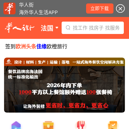
华人街
立即下载
海外华人生活APP
法国
找工作 找房子 找服务
签到
欧洲头条
佳缘
欧橙旅行