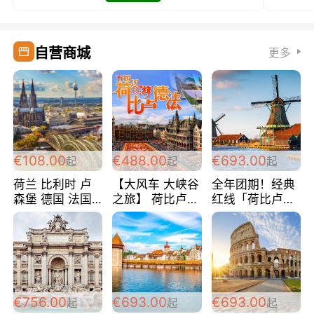
自营商城
更多
€108.00
€488.00
€693.00
起
起
起
荷兰 比利时 卢
【大风车 大峡谷
全年团期！经典
森堡 德国 法国
之旅】 荷比卢德
红线「荷比卢德
超爽玩遍西欧 循
法 巴黎上下 经
法」七天循环 五
环线 全程四星宾
典五国四日游
国 仅售99欧/人/
馆 108欧/人/天
488欧/人
天！巴黎上下！
包拼房~
€756.00
€693.00
€693.00
起
起
起