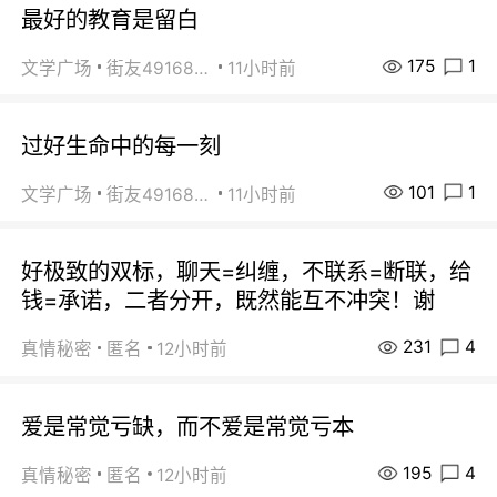
最好的教育是留白
175
1
文学广场
街友49168527
11小时前
过好生命中的每一刻
101
1
文学广场
街友49168527
11小时前
好极致的双标，聊天=纠缠，不联系=断联，给
钱=承诺，二者分开，既然能互不冲突！谢
231
4
真情秘密
匿名
12小时前
爱是常觉亏缺，而不爱是常觉亏本
195
4
真情秘密
匿名
12小时前