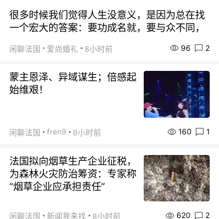
很多时候我们觉得人生没意义，是因为总在找
一个宏大的答案：要功成名就，要与众不同，
96
2
闲聊法国
爱尚婚礼
8小时前
蒙主恩泽、异域谋生；倍感起
始维艰！
160
1
fren9
闲聊法国
8小时前
法国拟向烟草生产企业征税，
为森林火灾防治筹资：专家称
“烟草企业应承担责任”
620
2
闲聊法国
新闻我来找
8小时前