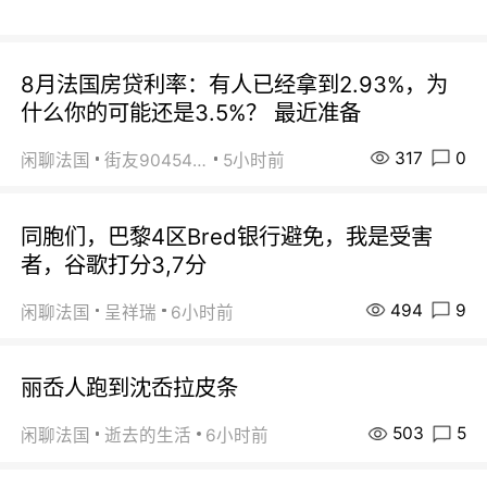
8月法国房贷利率：有人已经拿到2.93%，为
什么你的可能还是3.5%？ 最近准备
317
0
闲聊法国
街友90454511
5小时前
同胞们，巴黎4区Bred银行避免，我是受害
者，谷歌打分3,7分
494
9
闲聊法国
呈祥瑞
6小时前
丽岙人跑到沈岙拉皮条
503
5
闲聊法国
逝去的生活
6小时前