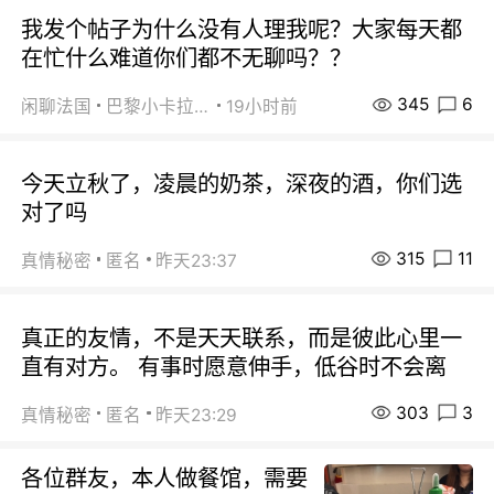
我发个帖子为什么没有人理我呢？大家每天都
在忙什么难道你们都不无聊吗？？
345
6
闲聊法国
巴黎小卡拉咪
19小时前
今天立秋了，凌晨的奶茶，深夜的酒，你们选
对了吗
315
11
真情秘密
匿名
昨天23:37
真正的友情，不是天天联系，而是彼此心里一
直有对方。 有事时愿意伸手，低谷时不会离
303
3
真情秘密
匿名
昨天23:29
各位群友，本人做餐馆，需要