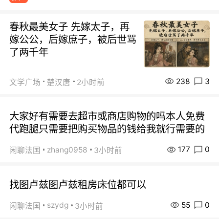
春秋最美女子 先嫁太子，再
嫁公公，后嫁庶子，被后世骂
了两千年
238
3
文学广场
楚汉唐
2小时前
大家好有需要去超市或商店购物的吗本人免费
代跑腿只需要把购买物品的钱给我就行需要的
177
0
zhang0958
闲聊法国
3小时前
找图卢兹图卢兹租房床位都可以
55
0
szydg
闲聊法国
3小时前