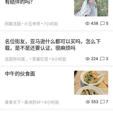
有结伴的吗？
438
5
闲聊法国
小玉老师
7小时前
名位街友，亚马逊什么都可以买吗，怎么下
载，是不是还要认证，很麻烦吗
224
3
法国你问我答
笑看红臣
8小时前
中午的伙食面
553
7
美食天下
美洲豹XF
8小时前