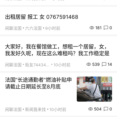
出租居留 报工 女 0767591468
181
0
闲聊法国
六六法国
9小时前
大家好，我在餐馆做工，想租一个居留，女，
我发好久呢，现在这么难租吗？我工作稳定是
539
14
闲聊法国
街友74434350
10小时前
法国“长途通勤者”燃油补贴申
请截止日期延长至8月底
504
0
闲聊法国
新闻我来找
10小时前