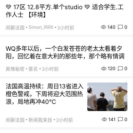
💚 17区 12.8平方.单个studio 💚 适合学生.工
作人士 【环境】
140
0
Simon_RIRIl
闲聊法国
2小时前
WQ多年以后，一个白发苍苍的老太太看着夕
阳，回忆着在意大利的那些年，那个略有情调
120
0
真情秘密
匿名
2小时前
法国高温持续：周日13省进入
橙色警戒，下周将迎大范围热
浪，局地再冲40℃
141
0
闲聊法国
新闻我来找
2小时前