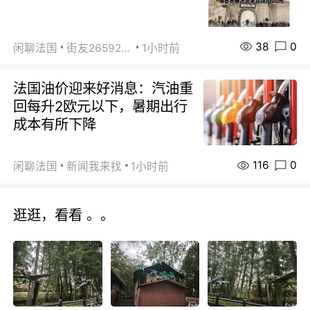
38
0
闲聊法国
街友26592800
1小时前
法国油价迎来好消息：汽油重
回每升2欧元以下，暑期出行
成本有所下降
116
0
闲聊法国
新闻我来找
1小时前
逛逛，看看 。。