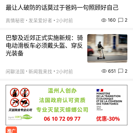
最让人破防的话莫过于爸妈一句照顾好自己
160
2
真情秘密
发呆爱好者
2小时前
巴黎及近郊正式实施新规：骑
电动滑板车必须戴头盔、穿反
光装备
651
2
闲聊法国
新闻我来找
2小时前
推广