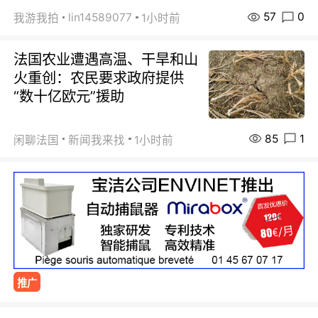
57
0
lin14589077
我游我拍
1小时前
法国农业遭遇高温、干旱和山
火重创：农民要求政府提供
“数十亿欧元”援助
85
1
闲聊法国
新闻我来找
1小时前
推广