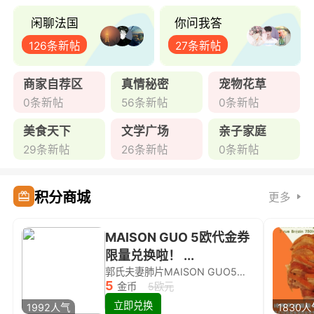
闲聊法国
你问我答
126条新帖
27条新帖
商家自荐区
真情秘密
宠物花草
0条新帖
56条新帖
0条新帖
美食天下
文学广场
亲子家庭
29条新帖
26条新帖
0条新帖
积分商城
更多
MAISON GUO 5欧代金券
限量兑换啦！ ...
郭氏夫妻肺片MAISON GUO5欧代金券限量兑换啦！
5
金币
5欧元
立即兑换
1992人气
1830