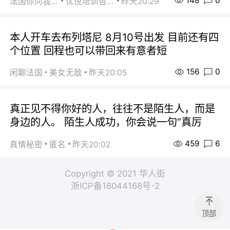
148
0
法国你问我答
优悦培训咨询
昨天20:29
本人开车去布列塔尼 8月10号出发 目前还有四
个位置 回程也可以带回来有意者短
156
0
闲聊法国
美女无敌
昨天20:05
真正见不得你好的人，往往不是陌生人，而是
身边的人。 陌生人成功，你会说一句“真厉
459
6
真情秘密
匿名
昨天20:02
Copyright © 2021 华人街
浙ICP备16044168号-2
顶部