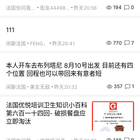
194
0
法国你问我答
街友44498484
昨天20:56
111
770
7
闲聊法国
FENG，
昨天20:41
本人开车去布列塔尼 8月10号出发 目前还有四
个位置 回程也可以带回来有意者短
357
1
闲聊法国
美女无敌
昨天20:32
法国优悦培训卫生知识小百科
第六百一十四回- 破损餐盘应
立即淘汰