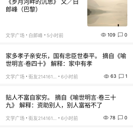
《岁月河畔的沉思》 文／白
郎峰（巴黎）
109
0
文学广场
白郞峰
5小时前
家多孝子亲安乐，国有忠臣世泰平。 摘自《喻
世明言·卷四十》 解释：家中有孝
63
1
文学广场
街友21416156
6小时前
贴人不富自家穷。 摘自《喻世明言·卷三十
九》 解释：资助别人，别人富裕不了
78
0
文学广场
街友21416156
6小时前