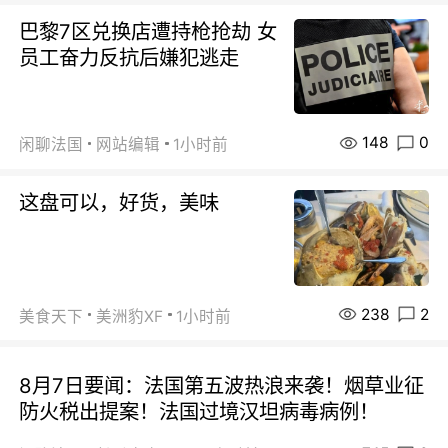
巴黎7区兑换店遭持枪抢劫 女
员工奋力反抗后嫌犯逃走
148
0
闲聊法国
网站编辑
1小时前
这盘可以，好货，美味
238
2
美食天下
美洲豹XF
1小时前
8月7日要闻：法国第五波热浪来袭！烟草业征
防火税出提案！法国过境汉坦病毒病例！