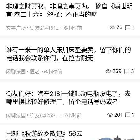
非理之财莫取，非理之事莫为。 摘自《喻世明
言·卷二十六》 解释：不正当的财
73
1
文学广场
街友21416156
6小时前
谁有一米一的单人床加床垫要卖，留下你们的
电话我会联系你们，在拉古耐无
269
3
闲聊法国
匿名
6小时前
街友们好：汽车218i一键起动电瓶没电了，去
哪里换比较好修理厂，留个电话号码或者
201
1
闲聊法国
街友64250024
7小时前
巴郞《秋游故乡散记》56云