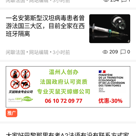
闲聊法国
网站编辑
3小时前
一名安第斯型汉坦病毒患者曾
游法国三大区，目前全家在西
班牙隔离
209
0
闲聊法国
网站编辑
3小时前
推广
大家好巴黎那里有考A2法语有没有联系方式家