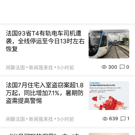
法国93省T4有轨电车司机遭
袭，全线停运至今日13时左右
恢复
300
0
闲聊法国
新闻我来找
5小时前
法国7月住宅入室盗窃案超1.8
万起，同比增加7.1%，暑期防
盗需提高警惕
639
1
闲聊法国
新闻我来找
5小时前