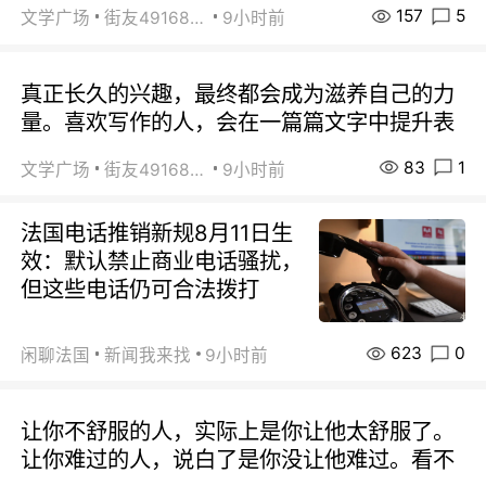
157
5
文学广场
街友49168527
9小时前
真正长久的兴趣，最终都会成为滋养自己的力
量。喜欢写作的人，会在一篇篇文字中提升表
83
1
文学广场
街友49168527
9小时前
法国电话推销新规8月11日生
效：默认禁止商业电话骚扰，
但这些电话仍可合法拨打
623
0
闲聊法国
新闻我来找
9小时前
让你不舒服的人，实际上是你让他太舒服了。
让你难过的人，说白了是你没让他难过。看不