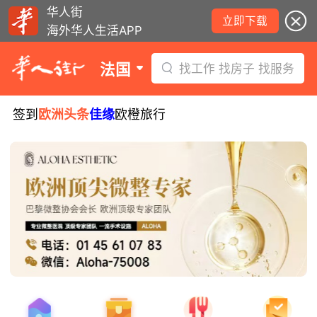
华人街
立即下载
海外华人生活APP
法国
找工作 找房子 找服务
签到
欧洲头条
佳缘
欧橙旅行