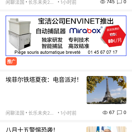
745
0
闲聊法国
长乐未央2015
1小时前
推广
埃菲尔铁塔夏夜：电音派对！
67
0
闲聊法国
长乐未央2015
1小时前
八月十五警惕恐袭！