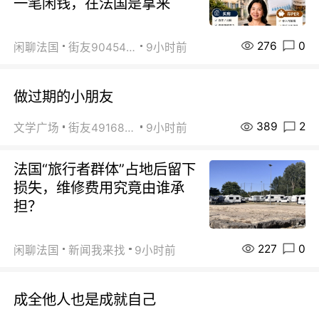
一笔闲钱，在法国是拿来
276
0
闲聊法国
街友90454511
9小时前
做过期的小朋友
389
2
文学广场
街友49168527
9小时前
法国“旅行者群体”占地后留下
损失，维修费用究竟由谁承
担？
227
0
闲聊法国
新闻我来找
9小时前
成全他人也是成就自己