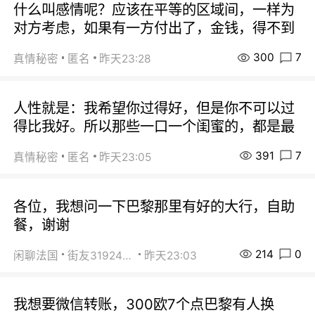
什么叫感情呢？应该在平等的区域间，一样为
对方考虑，如果有一方付出了，金钱，得不到
300
7
真情秘密
匿名
昨天23:28
人性就是：我希望你过得好，但是你不可以过
得比我好。所以那些一口一个闺蜜的，都是最
391
7
真情秘密
匿名
昨天23:05
各位，我想问一下巴黎那里有好的大行，自助
餐，谢谢
214
0
闲聊法国
街友31924072
昨天23:03
我想要微信转账，300欧7个点巴黎有人换