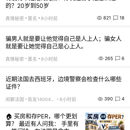
的？20岁到50岁
821
18
真情秘密
匿名
8小时前
骗男人就是要让他觉得自己是人上人；骗女人
就是要让她觉得自己是心上人。
265
6
真情秘密
匿名
8小时前
近期法国去西班牙，边境警察会检查什么哪些
证件？
390
4
闲聊法国
街友14004820
8小时前
🏠 买房和存PER，哪个更划
算？ 最近有人问我： 手里有