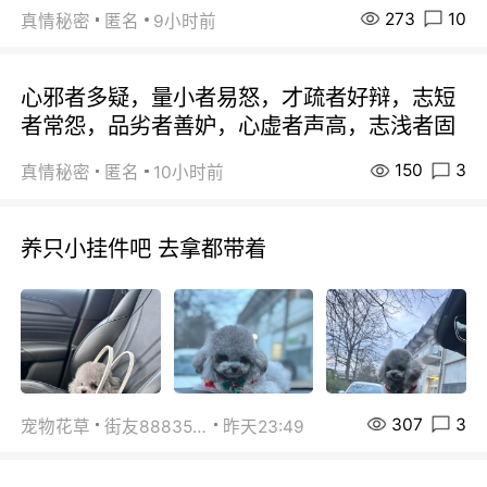
273
10
真情秘密
匿名
9小时前
心邪者多疑，量小者易怒，才疏者好辩，志短
者常怨，品劣者善妒，心虚者声高，志浅者固
150
3
真情秘密
匿名
10小时前
养只小挂件吧 去拿都带着
307
3
宠物花草
街友88835518
昨天23:49