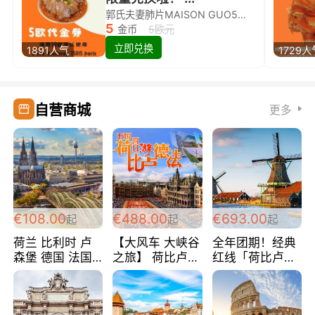
郭氏夫妻肺片MAISON GUO5欧代金券限量兑换啦！
5
金币
5欧元
立即兑换
1891人气
1729人
自营商城
更多
€108.00
€488.00
€693.00
起
起
起
荷兰 比利时 卢
【大风车 大峡谷
全年团期！经典
森堡 德国 法国
之旅】 荷比卢德
红线「荷比卢德
超爽玩遍西欧 循
法 巴黎上下 经
法」七天循环 五
环线 全程四星宾
典五国四日游
国 仅售99欧/人/
馆 108欧/人/天
488欧/人
天！巴黎上下！