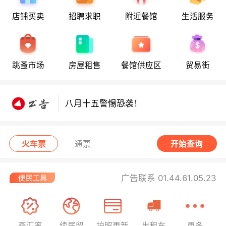
店铺买卖
招聘求职
附近餐馆
生活服务
八月十五警惕恐袭！
跳蚤市场
房屋租售
餐馆供应区
贸易街
八月十五警惕恐袭！
八月十五警惕恐袭！
火车票
通票
开始查询
广告联系 01.44.61.05.23
查汇率
续居留
护照更新
出租车
更多