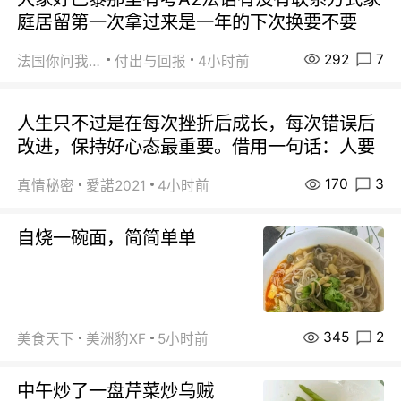
庭居留第一次拿过来是一年的下次换要不要
292
7
法国你问我答
付出与回报
4小时前
人生只不过是在每次挫折后成长，每次错误后
改进，保持好心态最重要。借用一句话：人要
170
3
真情秘密
愛諾2021
4小时前
自烧一碗面，简简单单
345
2
美食天下
美洲豹XF
5小时前
中午炒了一盘芹菜炒乌贼