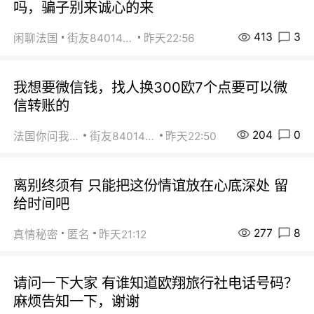
吗，骗子别来诚心的来
413
3
闲聊法国
街友84014588
昨天22:56
我想要微信钱，找人换300欧7个点要可以微
信转账的
204
0
法国你问我答
街友84014588
昨天22:50
离别终须有 只能把这份情谊放在心底深处 留
给时间吧
277
8
真情秘密
匿名
昨天21:12
请问一下大家 有谁知道欧翔旅行社电话号码？
麻烦告知一下，谢谢