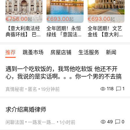
包拼房~
€756.00
€693.00
€693.00
起
起
起
【意大利南法经
全年团期！永恒
全年团期！文艺
典循环线】 巴黎
绿线 「意国法
金线 【意大利一
上下 所有日期铁
南」巴黎上下 去
地】 循环7日游
发！ 全程四星级
意大利 南法 99
全程693欧/人起
推荐
跳蚤市场
房屋店铺
生活服务
新闻
宾馆 108欧/天起
欧/天起 ~包拼房
每周铁发！
全程756欧/位
遇到一个吃软饭的，我骂他吃软饭 他还不开
心，我说的是实话啊。。。你一个男的不去搞
118
1
真情秘密
匿名
19分钟前
求介绍离婚律师
49
0
闲聊法国
一路发一路发
1小时前