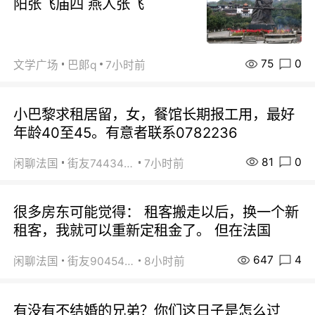
阳张飞庙四 燕人张飞
75
0
文学广场
巴郞q
7小时前
小巴黎求租居留，女，餐馆长期报工用，最好
年龄40至45。有意者联系0782236
81
0
闲聊法国
街友74434350
7小时前
很多房东可能觉得： 租客搬走以后，换一个新
租客，我就可以重新定租金了。 但在法国
647
4
闲聊法国
街友90454511
8小时前
有没有不结婚的兄弟？你们这日子是怎么过