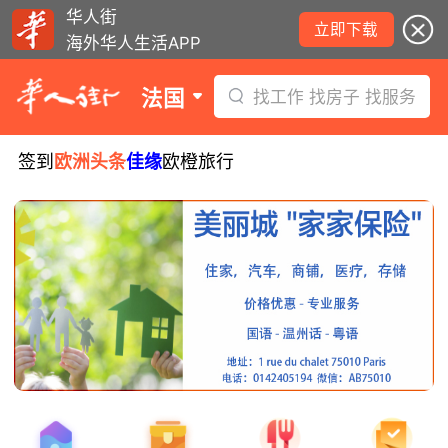
华人街
立即下载
海外华人生活APP
法国
找工作 找房子 找服务
签到
欧洲头条
佳缘
欧橙旅行