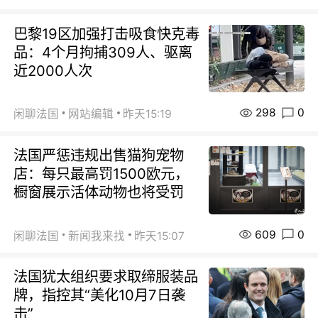
巴黎19区加强打击吸食快克毒
品：4个月拘捕309人、驱离
近2000人次
298
0
闲聊法国
网站编辑
昨天15:19
法国严惩违规出售猫狗宠物
店：每只最高罚1500欧元，
橱窗展示活体动物也将受罚
609
0
闲聊法国
新闻我来找
昨天15:07
法国犹太组织要求取缔服装品
牌，指控其“美化10月7日袭
击”