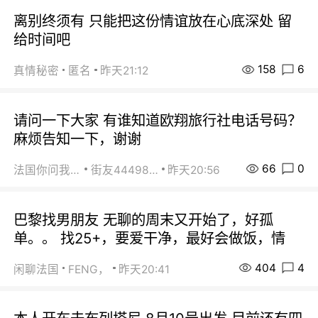
离别终须有 只能把这份情谊放在心底深处 留
给时间吧
158
6
真情秘密
匿名
昨天21:12
请问一下大家 有谁知道欧翔旅行社电话号码？
麻烦告知一下，谢谢
66
0
法国你问我答
街友44498484
昨天20:56
巴黎找男朋友 无聊的周末又开始了，好孤
单。。 找25+，要爱干净，最好会做饭，情
404
4
闲聊法国
FENG，
昨天20:41