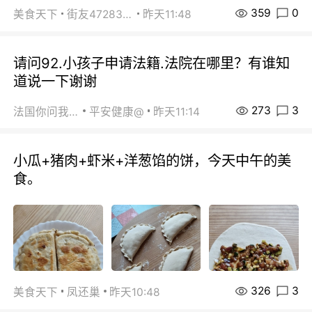
359
0
美食天下
街友472838572
昨天11:48
请问92.小孩子申请法籍.法院在哪里？有谁知
道说一下谢谢
273
3
法国你问我答
平安健康@
昨天11:14
小瓜+猪肉+虾米+洋葱馅的饼，今天中午的美
食。
326
3
美食天下
凤还巢
昨天10:48