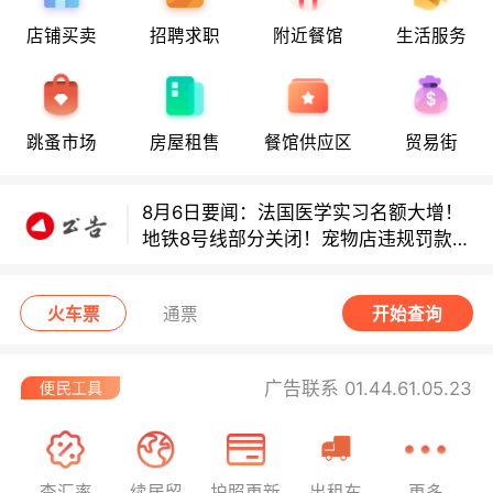
店铺买卖
招聘求职
附近餐馆
生活服务
8月6日要闻：法国医学实习名额大增！
地铁8号线部分关闭！宠物店违规罚款出
炉！
巴黎地铁音乐家海选启动！
跳蚤市场
房屋租售
餐馆供应区
贸易街
8月6日要闻：法国医学实习名额大增！
地铁8号线部分关闭！宠物店违规罚款出
炉！
巴黎地铁音乐家海选启动！
火车票
通票
开始查询
广告联系 01.44.61.05.23
查汇率
续居留
护照更新
出租车
更多