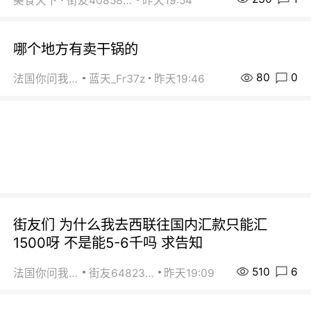
美食天下
街友40858442
昨天19:54
哪个地方有卖干锅的
80
0
法国你问我答
蓝天_Fr37z
昨天19:46
街友们 为什么我去西联往国内汇款只能汇
1500呀 不是能5-6千吗 求告知
510
6
法国你问我答
街友64823891
昨天19:09