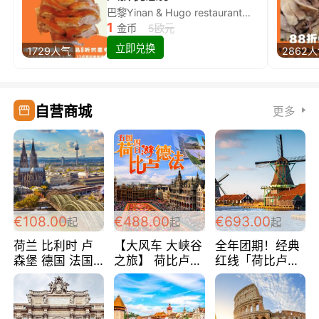
巴黎Yinan & Hugo restaurant除简餐类全场8折
1
金币
5欧元
立即兑换
1729人气
2862
自营商城
更多
€108.00
€488.00
€693.00
起
起
起
荷兰 比利时 卢
【大风车 大峡谷
全年团期！经典
森堡 德国 法国
之旅】 荷比卢德
红线「荷比卢德
超爽玩遍西欧 循
法 巴黎上下 经
法」七天循环 五
环线 全程四星宾
典五国四日游
国 仅售99欧/人/
馆 108欧/人/天
488欧/人
天！巴黎上下！