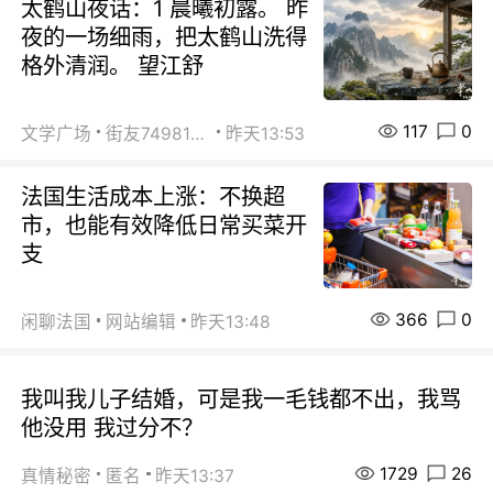
太鹤山夜话：1 晨曦初露。 昨
夜的一场细雨，把太鹤山洗得
格外清润。 望江舒
117
0
文学广场
街友74981146
昨天13:53
法国生活成本上涨：不换超
市，也能有效降低日常买菜开
支
366
0
闲聊法国
网站编辑
昨天13:48
我叫我儿子结婚，可是我一毛钱都不出，我骂
他没用 我过分不？
1729
26
真情秘密
匿名
昨天13:37