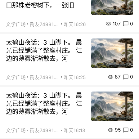
口那株老榕树下，一张旧
107
0
文学广场
街友74981146
昨天16:26
太鹤山夜话：3 山脚下。 晨
光已经铺满了整座村庄。 江
边的薄雾渐渐散去，河
87
0
文学广场
街友74981146
昨天16:25
太鹤山夜话：3 山脚下。 晨
光已经铺满了整座村庄。 江
边的薄雾渐渐散去，河
95
0
文学广场
街友74981146
昨天16:13