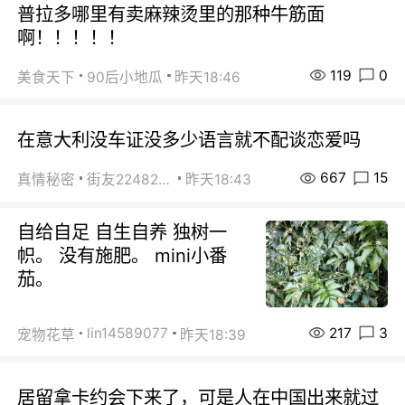
普拉多哪里有卖麻辣烫里的那种牛筋面
啊！！！！！
119
0
美食天下
90后小地瓜
昨天18:46
在意大利没车证没多少语言就不配谈恋爱吗
667
15
真情秘密
街友22482465
昨天18:43
自给自足 自生自养 独树一
帜。 没有施肥。 mini小番
茄。
217
3
lin14589077
宠物花草
昨天18:39
居留拿卡约会下来了，可是人在中国出来就过