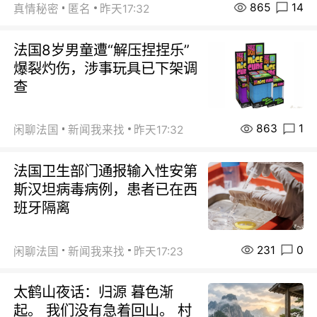
865
14
真情秘密
匿名
昨天17:32
法国8岁男童遭“解压捏捏乐”
爆裂灼伤，涉事玩具已下架调
查
863
1
闲聊法国
新闻我来找
昨天17:32
法国卫生部门通报输入性安第
斯汉坦病毒病例，患者已在西
班牙隔离
231
0
闲聊法国
新闻我来找
昨天17:23
太鹤山夜话：归源 暮色渐
起。 我们没有急着回山。 村