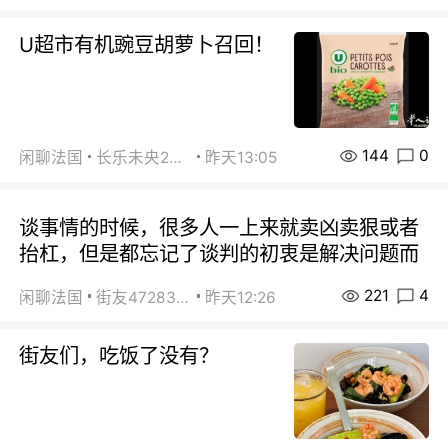
U超市有机豌豆胡萝卜召回！
144
0
闲聊法国
长乐未央2015
昨天13:05
谈事情的时候，很多人一上来就卖凶卖狠或者
抬杠，但是都忘记了谈判的初衷是解决问题而
221
4
闲聊法国
街友472838572
昨天12:26
街友们，吃饭了没有？