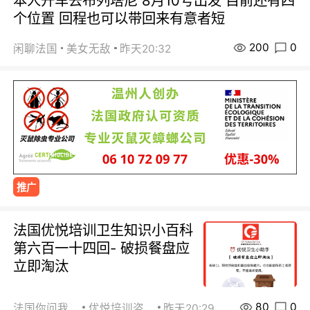
本人开车去布列塔尼 8月10号出发 目前还有四
个位置 回程也可以带回来有意者短
200
0
闲聊法国
美女无敌
昨天20:32
推广
法国优悦培训卫生知识小百科
第六百一十四回- 破损餐盘应
立即淘汰
80
0
法国你问我答
优悦培训咨询
昨天20:29