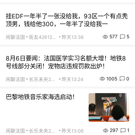
挂EDF一年半了一张没给我，93区一个有点秃
顶男，钱给他300，一年半了没给我一
577
5
闲聊法国
街友42612092
昨天13:36
8月6日要闻：法国医学实习名额大增！地铁8
号线部分关闭！宠物店违规罚款出炉！
1005
0
闲聊法国
长乐未央2015
昨天13:24
巴黎地铁音乐家海选启动！
297
1
闲聊法国
长乐未央2015
昨天13:06