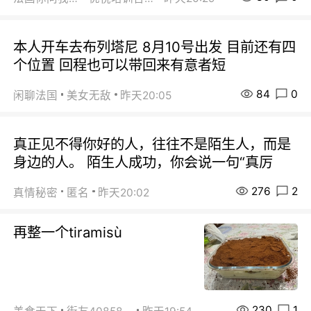
本人开车去布列塔尼 8月10号出发 目前还有四
个位置 回程也可以带回来有意者短
84
0
闲聊法国
美女无敌
昨天20:05
真正见不得你好的人，往往不是陌生人，而是
身边的人。 陌生人成功，你会说一句“真厉
276
2
真情秘密
匿名
昨天20:02
再整一个tiramisù
230
1