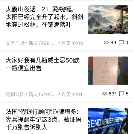
太鹤山夜话：2 山路蜿蜒。
太阳已经完全升了起来，斜斜
地穿过松林，在铺满落叶
69
0
文学广场
街友74981146
昨天16:08
大家好我有几瓶威士忌50欧
一瓶便宜出售
631
5
闲聊法国
街友15402223
昨天16:01
法国“假银行顾问”诈骗增多：
宪兵提醒牢记这3点，验证码
千万别告诉别人