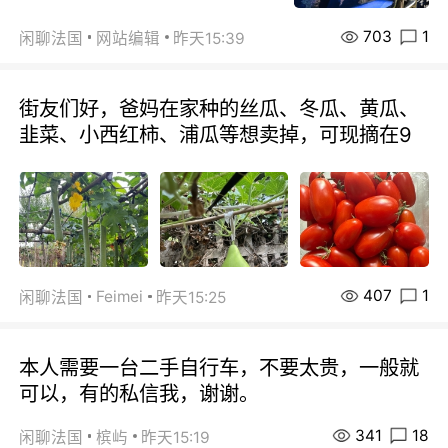
703
1
闲聊法国
网站编辑
昨天15:39
街友们好，爸妈在家种的丝瓜、冬瓜、黄瓜、
韭菜、小西红柿、浦瓜等想卖掉，可现摘在9
407
1
Feimei
闲聊法国
昨天15:25
本人需要一台二手自行车，不要太贵，一般就
可以，有的私信我，谢谢。
341
18
闲聊法国
槟屿
昨天15:19