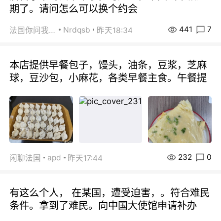
期了。请问怎么可以换个约会
441
7
Nrdqsb
法国你问我答
昨天18:34
本店提供早餐包子，馒头，油条，豆浆，芝麻
球，豆沙包，小麻花，各类早餐主食。午餐提
232
0
apd
闲聊法国
昨天17:44
有这么个人， 在某国，遭受迫害，。符合难民
条件。拿到了难民。向中国大使馆申请补办