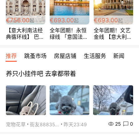
包拼房~
€756.00
€693.00
€693.00
起
起
起
【意大利南法经
全年团期！永恒
全年团期！文艺
典循环线】 巴黎
绿线 「意国法
金线 【意大利一
上下 所有日期铁
南」巴黎上下 去
地】 循环7日游
发！ 全程四星级
意大利 南法 99
全程693欧/人起
推荐
跳蚤市场
房屋店铺
生活服务
新闻
宾馆 108欧/天起
欧/天起 ~包拼房
每周铁发！
全程756欧/位
养只小挂件吧 去拿都带着
25
0
宠物花草
街友88835518
昨天23:49