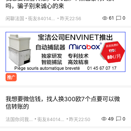
吗，骗子别来诚心的来
61
0
闲聊法国
街友84014588
昨天22:56
推广
我想要微信钱，找人换300欧7个点要可以微
信转账的
49
0
法国你问我答
街友84014588
昨天22:50