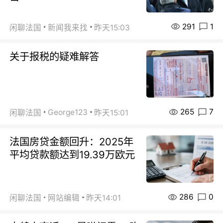
291
1
闲聊法国
新闻我来找
昨天15:03
关于报税的疑难解答
265
7
George123
闲聊法国
昨天15:01
法国房贷金额回升：2025年
平均贷款额达到19.39万欧元
286
0
闲聊法国
网站编辑
昨天14:01