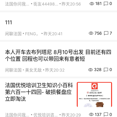
181
0
法国你问我答
街友44498484
昨天20:56
111
756
7
闲聊法国
FENG，
昨天20:41
本人开车去布列塔尼 8月10号出发 目前还有四
个位置 回程也可以带回来有意者短
328
0
闲聊法国
美女无敌
昨天20:32
法国优悦培训卫生知识小百科
第六百一十四回- 破损餐盘应
立即淘汰
137
0
法国你问我答
优悦培训咨询
昨天20:29