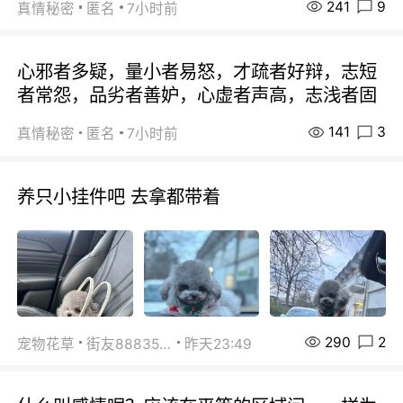
241
9
真情秘密
匿名
7小时前
心邪者多疑，量小者易怒，才疏者好辩，志短
者常怨，品劣者善妒，心虚者声高，志浅者固
141
3
真情秘密
匿名
7小时前
养只小挂件吧 去拿都带着
290
2
宠物花草
街友88835518
昨天23:49