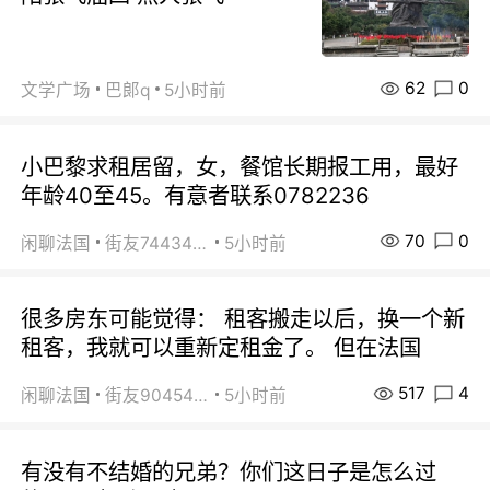
62
0
文学广场
巴郞q
5小时前
小巴黎求租居留，女，餐馆长期报工用，最好
年龄40至45。有意者联系0782236
70
0
闲聊法国
街友74434350
5小时前
很多房东可能觉得： 租客搬走以后，换一个新
租客，我就可以重新定租金了。 但在法国
517
4
闲聊法国
街友90454511
5小时前
有没有不结婚的兄弟？你们这日子是怎么过