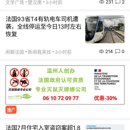
231
2
文学广场
楚汉唐
3小时前
法国93省T4有轨电车司机遭
袭，全线停运至今日13时左右
恢复
214
0
闲聊法国
新闻我来找
3小时前
推广
法国7月住宅入室盗窃案超1.8