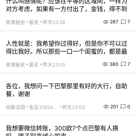
什么叫感情呢？应该在平等的区域间，一样为
对方考虑，如果有一方付出了，金钱，得不到
287
7
真情秘密
匿名
昨天23:28
人性就是：我希望你过得好，但是你不可以过
得比我好。所以那些一口一个闺蜜的，都是最
380
7
真情秘密
匿名
昨天23:05
各位，我想问一下巴黎那里有好的大行，自助
餐，谢谢
201
0
闲聊法国
街友31924072
昨天23:03
我想要微信转账，300欧7个点巴黎有人换