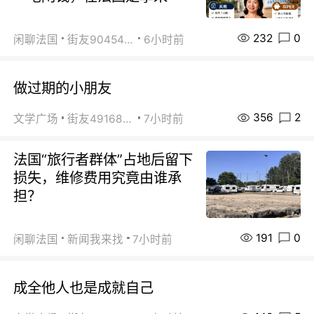
232
0
闲聊法国
街友90454511
6小时前
做过期的小朋友
356
2
文学广场
街友49168527
7小时前
法国“旅行者群体”占地后留下
损失，维修费用究竟由谁承
担？
191
0
闲聊法国
新闻我来找
7小时前
成全他人也是成就自己