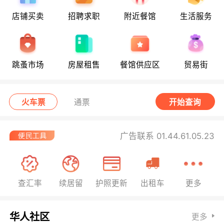
店铺买卖
招聘求职
附近餐馆
生活服务
跳蚤市场
房屋租售
餐馆供应区
贸易街
火车票
通票
开始查询
广告联系 01.44.61.05.23
查汇率
续居留
护照更新
出租车
更多
华人社区
更多