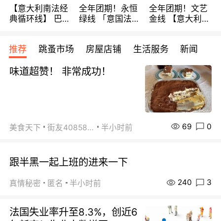
【意大利南法经
全年团期！永恒
全年团期！文艺
典循环线】 巴黎
绿线 「意国法
金线 【意大利一
上下 所有日期铁
南」巴黎上下 去
地】 循环7日游
发！ 全程四星级
意大利 南法 99
全程693欧/人起
推荐
跳蚤市场
房屋店铺
生活服务
新闻
宾馆 108欧/天起
欧/天起 ~包拼房
每周铁发！
全程756欧/位
味道超赞！ 非常成功！
69
0
美食天下
街友40858442
半小时前
跟半黑一起上班的进来一下
240
3
真情秘密
匿名
半小时前
法国失业率升至8.3%，创近6