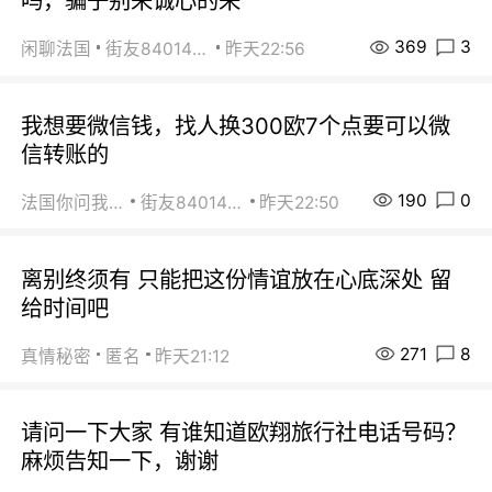
吗，骗子别来诚心的来
369
3
闲聊法国
街友84014588
昨天22:56
我想要微信钱，找人换300欧7个点要可以微
信转账的
190
0
法国你问我答
街友84014588
昨天22:50
离别终须有 只能把这份情谊放在心底深处 留
给时间吧
271
8
真情秘密
匿名
昨天21:12
请问一下大家 有谁知道欧翔旅行社电话号码？
麻烦告知一下，谢谢