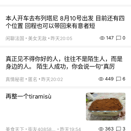
本人开车去布列塔尼 8月10号出发 目前还有四
个位置 回程也可以带回来有意者短
147
0
闲聊法国
美女无敌
昨天20:05
真正见不得你好的人，往往不是陌生人，而是
身边的人。 陌生人成功，你会说一句“真厉
449
6
真情秘密
匿名
昨天20:02
再整一个tiramisù
363
3
美食天下
街友40858442
昨天19:54