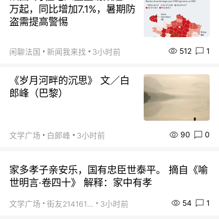
万起，同比增加7.1%，暑期防
盗需提高警惕
512
1
闲聊法国
新闻我来找
3小时前
《岁月河畔的沉思》 文／白
郎峰（巴黎）
90
0
文学广场
白郞峰
3小时前
家多孝子亲安乐，国有忠臣世泰平。 摘自《喻
世明言·卷四十》 解释：家中有孝
54
1
文学广场
街友21416156
3小时前