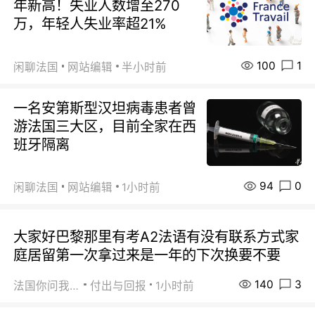
年新高！失业人数增至270
万，年轻人失业率超21%
100
1
闲聊法国
网站编辑
半小时前
一名安第斯型汉坦病毒患者曾
游法国三大区，目前全家在西
班牙隔离
94
0
闲聊法国
网站编辑
1小时前
大家好巴黎那里有考A2法语有没有联系方式家
庭居留第一次拿过来是一年的下次换要不要
140
3
法国你问我答
付出与回报
1小时前