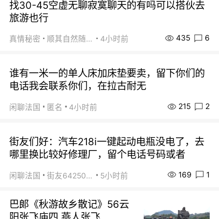
找30-45空虚无聊寂寞聊天的有吗可以搭伙去
旅游也行
435
6
真情秘密
顺其自然随缘
4小时前
谁有一米一的单人床加床垫要卖，留下你们的
电话我会联系你们，在拉古耐无
215
2
闲聊法国
匿名
4小时前
街友们好：汽车218i一键起动电瓶没电了，去
哪里换比较好修理厂，留个电话号码或者
169
1
闲聊法国
街友64250024
5小时前
巴郞《秋游故乡散记》56云
阳张飞庙四 燕人张飞