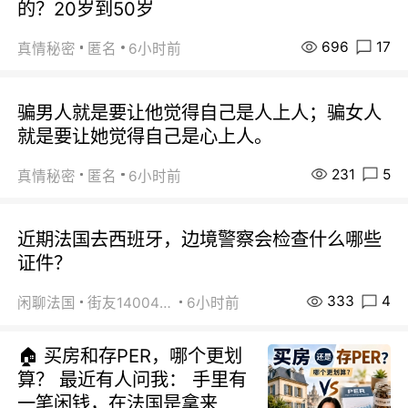
的？20岁到50岁
696
17
真情秘密
匿名
6小时前
骗男人就是要让他觉得自己是人上人；骗女人
就是要让她觉得自己是心上人。
231
5
真情秘密
匿名
6小时前
近期法国去西班牙，边境警察会检查什么哪些
证件？
333
4
闲聊法国
街友14004820
6小时前
🏠 买房和存PER，哪个更划
算？ 最近有人问我： 手里有
一笔闲钱，在法国是拿来