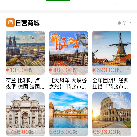
自营商城
更多
€108.00
€488.00
€693.00
起
起
起
荷兰 比利时 卢
【大风车 大峡谷
全年团期！经典
森堡 德国 法国
之旅】 荷比卢德
红线「荷比卢德
超爽玩遍西欧 循
法 巴黎上下 经
法」七天循环 五
环线 全程四星宾
典五国四日游
国 仅售99欧/人/
馆 108欧/人/天
488欧/人
天！巴黎上下！
包拼房~
€756.00
€693.00
€693.00
起
起
起