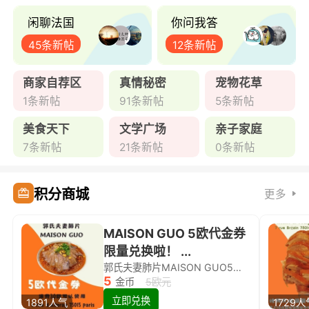
闲聊法国
你问我答
45条新帖
12条新帖
商家自荐区
真情秘密
宠物花草
1条新帖
91条新帖
5条新帖
美食天下
文学广场
亲子家庭
7条新帖
21条新帖
0条新帖
积分商城
更多
MAISON GUO 5欧代金券
限量兑换啦！ ...
郭氏夫妻肺片MAISON GUO5欧代金券限量兑换啦！
5
金币
5欧元
立即兑换
1891人气
1729人