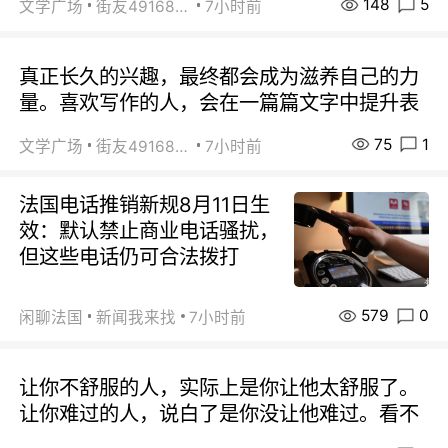
148
5
文学广场
街友49168527
7小时前
真正长久的兴趣，最终都会成为滋养自己的力
量。喜欢写作的人，会在一篇篇文字中提升表
75
1
文学广场
街友49168527
7小时前
法国电话推销新规8月11日生
效：默认禁止商业电话骚扰，
但这些电话仍可合法拨打
579
0
闲聊法国
新闻我来找
7小时前
让你不舒服的人，实际上是你让他太舒服了。
让你难过的人，说白了是你没让他难过。看不