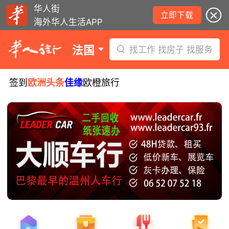
华人街
立即下载
海外华人生活APP
法国
找工作 找房子 找服务
签到
欧洲头条
佳缘
欧橙旅行