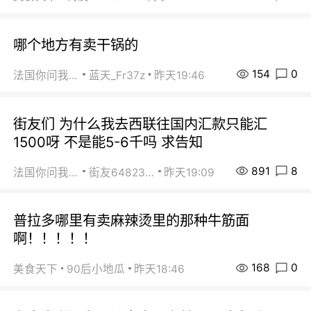
哪个地方有卖干锅的
154
0
法国你问我答
蓝天_Fr37z
昨天19:46
街友们 为什么我去西联往国内汇款只能汇
1500呀 不是能5-6千吗 求告知
891
8
法国你问我答
街友64823891
昨天19:09
普拉多哪里有卖麻辣烫里的那种牛筋面
啊！！！！！
168
0
美食天下
90后小地瓜
昨天18:46