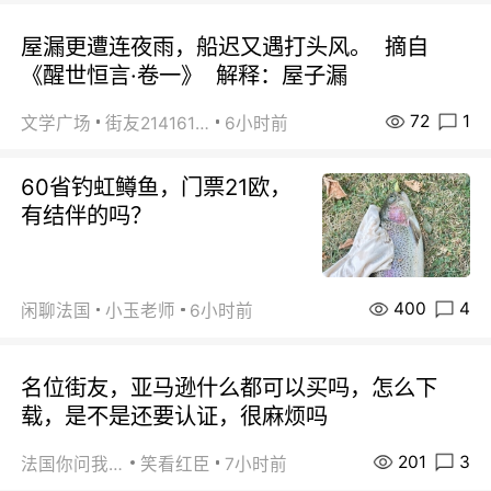
屋漏更遭连夜雨，船迟又遇打头风。 摘自
《醒世恒言·卷一》 解释：屋子漏
72
1
文学广场
街友21416156
6小时前
60省钓虹鳟鱼，门票21欧，
有结伴的吗？
400
4
闲聊法国
小玉老师
6小时前
名位街友，亚马逊什么都可以买吗，怎么下
载，是不是还要认证，很麻烦吗
201
3
法国你问我答
笑看红臣
7小时前