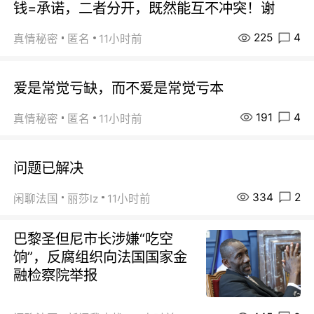
钱=承诺，二者分开，既然能互不冲突！谢
225
4
真情秘密
匿名
11小时前
爱是常觉亏缺，而不爱是常觉亏本
191
4
真情秘密
匿名
11小时前
问题已解决
334
2
闲聊法国
丽莎lz
11小时前
巴黎圣但尼市长涉嫌“吃空
饷”，反腐组织向法国国家金
融检察院举报