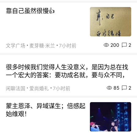
靠自己虽然很慢👍
200
2
文学广场
麦芽糖·米兰
7小时前
很多时候我们觉得人生没意义，是因为总在找
一个宏大的答案：要功成名就，要与众不同，
85
2
闲聊法国
爱尚婚礼
7小时前
蒙主恩泽、异域谋生；倍感起
始维艰！