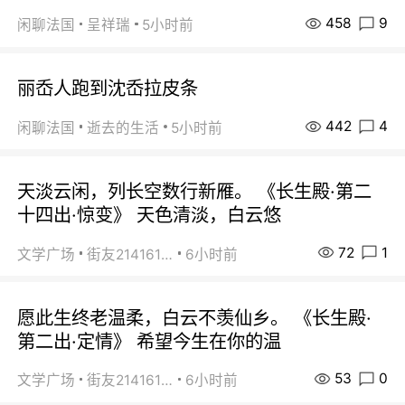
458
9
闲聊法国
呈祥瑞
5小时前
丽岙人跑到沈岙拉皮条
442
4
闲聊法国
逝去的生活
5小时前
天淡云闲，列长空数行新雁。 《长生殿·第二
十四出·惊变》 天色清淡，白云悠
72
1
文学广场
街友21416156
6小时前
愿此生终老温柔，白云不羡仙乡。 《长生殿·
第二出·定情》 希望今生在你的温
53
0
文学广场
街友21416156
6小时前