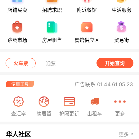
店铺买卖
招聘求职
附近餐馆
生活服务
跳蚤市场
房屋租售
餐馆供应区
贸易街
火车票
通票
开始查询
广告联系 01.44.61.05.23
查汇率
续居留
护照更新
出租车
更多
华人社区
更多