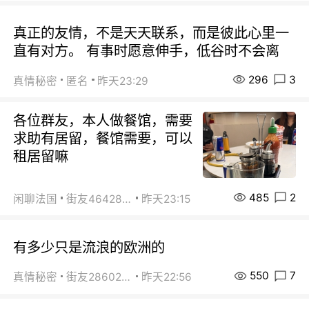
真正的友情，不是天天联系，而是彼此心里一
直有对方。 有事时愿意伸手，低谷时不会离
296
3
真情秘密
匿名
昨天23:29
各位群友，本人做餐馆，需要
求助有居留，餐馆需要，可以
租居留嘛
485
2
闲聊法国
街友46428878
昨天23:15
有多少只是流浪的欧洲的
550
7
真情秘密
街友28602925
昨天22:56