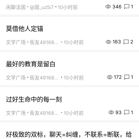
346
1
闲聊法国
@国_uz5i7
10小时前
莫借他人定锚
163
2
文学广场
街友49168527
10小时前
最好的教育是留白
172
1
文学广场
街友49168527
10小时前
过好生命中的每一刻
93
1
文学广场
街友49168527
10小时前
好极致的双标，聊天=纠缠，不联系=断联，给