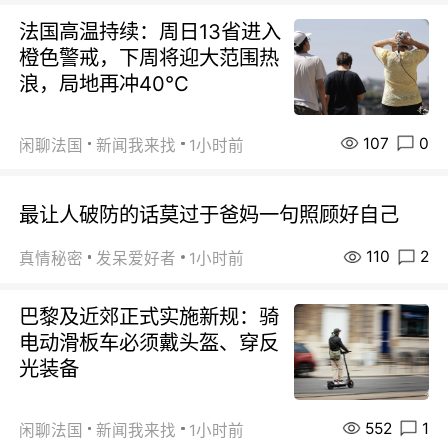
法国高温持续：周日13省进入
橙色警戒，下周将迎大范围热
浪，局地再冲40℃
107
0
闲聊法国
新闻我来找
1小时前
最让人破防的话莫过于爸妈一句照顾好自己
110
2
真情秘密
发呆爱好者
1小时前
巴黎及近郊正式实施新规：骑
电动滑板车必须戴头盔、穿反
光装备
552
1
闲聊法国
新闻我来找
1小时前