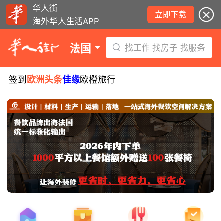
华人街
立即下载
海外华人生活APP
法国
找工作 找房子 找服务
签到
欧洲头条
佳缘
欧橙旅行