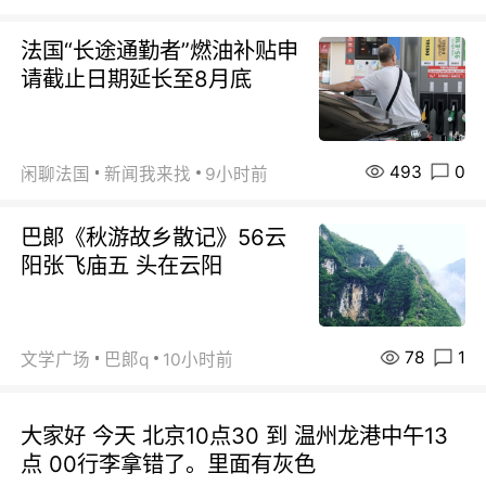
法国“长途通勤者”燃油补贴申
请截止日期延长至8月底
493
0
闲聊法国
新闻我来找
9小时前
巴郞《秋游故乡散记》56云
阳张飞庙五 头在云阳
78
1
文学广场
巴郞q
10小时前
大家好 今天 北京10点30 到 温州龙港中午13
点 00行李拿错了。里面有灰色