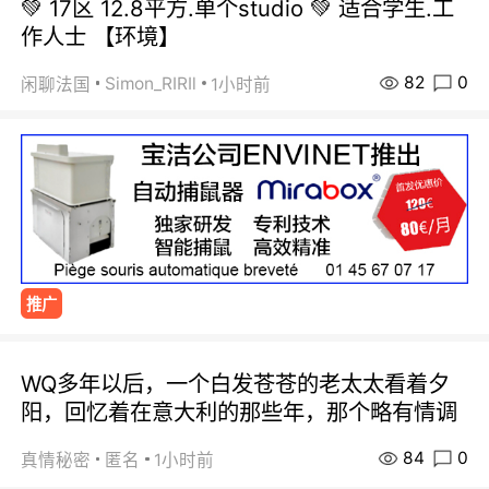
💚 17区 12.8平方.单个studio 💚 适合学生.工
作人士 【环境】
82
0
Simon_RIRIl
闲聊法国
1小时前
推广
WQ多年以后，一个白发苍苍的老太太看着夕
阳，回忆着在意大利的那些年，那个略有情调
84
0
真情秘密
匿名
1小时前