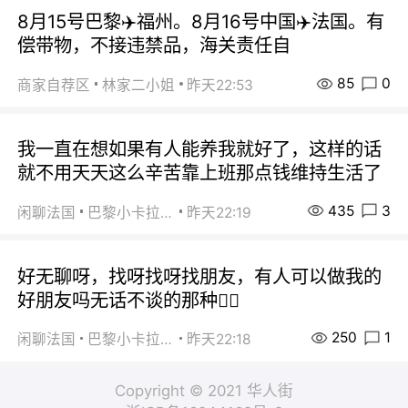
8月15号巴黎✈️福州。8月16号中国✈️法国。有
偿带物，不接违禁品，海关责任自
85
0
商家自荐区
林家二小姐
昨天22:53
我一直在想如果有人能养我就好了，这样的话
就不用天天这么辛苦靠上班那点钱维持生活了
435
3
闲聊法国
巴黎小卡拉咪
昨天22:19
好无聊呀，找呀找呀找朋友，有人可以做我的
好朋友吗无话不谈的那种😮‍💨
250
1
闲聊法国
巴黎小卡拉咪
昨天22:18
Copyright © 2021 华人街