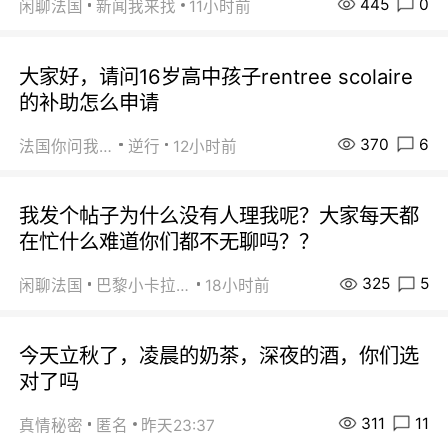
445
0
闲聊法国
新闻我来找
11小时前
大家好，请问16岁高中孩子rentree scolaire
的补助怎么申请
370
6
法国你问我答
逆行
12小时前
我发个帖子为什么没有人理我呢？大家每天都
在忙什么难道你们都不无聊吗？？
325
5
闲聊法国
巴黎小卡拉咪
18小时前
今天立秋了，凌晨的奶茶，深夜的酒，你们选
对了吗
311
11
真情秘密
匿名
昨天23:37