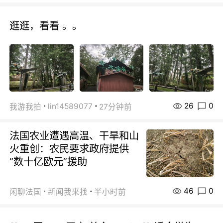
逛逛，看看 。。
26
0
lin14589077
我游我拍
27分钟前
法国农业遭遇高温、干旱和山
火重创：农民要求政府提供
“数十亿欧元”援助
46
0
闲聊法国
新闻我来找
半小时前