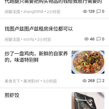
代跑腿只需要把购买物品的钱给我就行需要的
129
0
zhang0958
闲聊法国
2小时前
找图卢兹图卢兹租房床位都可以
46
0
szydg
闲聊法国
2小时前
炒了一盘鸡肉，新鲜的自家养
的，味道特别鲜
268
2
美食天下
美洲豹XF
3小时前
煎虾饺