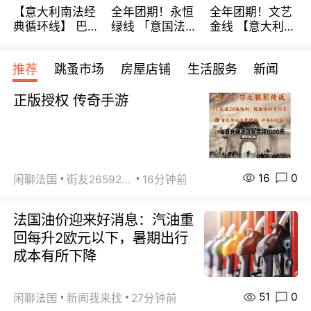
【意大利南法经
全年团期！永恒
全年团期！文艺
典循环线】 巴黎
绿线 「意国法
金线 【意大利一
上下 所有日期铁
南」巴黎上下 去
地】 循环7日游
发！ 全程四星级
意大利 南法 99
全程693欧/人起
推荐
跳蚤市场
房屋店铺
生活服务
新闻
宾馆 108欧/天起
欧/天起 ~包拼房
每周铁发！
全程756欧/位
正版授权 传奇手游
16
0
闲聊法国
街友26592800
16分钟前
法国油价迎来好消息：汽油重
回每升2欧元以下，暑期出行
成本有所下降
51
0
闲聊法国
新闻我来找
27分钟前