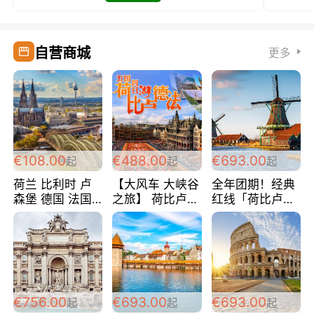
自营商城
更多
€108.00
€488.00
€693.00
起
起
起
荷兰 比利时 卢
【大风车 大峡谷
全年团期！经典
森堡 德国 法国
之旅】 荷比卢德
红线「荷比卢德
超爽玩遍西欧 循
法 巴黎上下 经
法」七天循环 五
环线 全程四星宾
典五国四日游
国 仅售99欧/人/
馆 108欧/人/天
488欧/人
天！巴黎上下！
包拼房~
€756.00
€693.00
€693.00
起
起
起