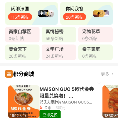
闲聊法国
你问我答
115条新帖
26条新帖
商家自荐区
真情秘密
宠物花草
0条新帖
56条新帖
0条新帖
美食天下
文学广场
亲子家庭
28条新帖
24条新帖
0条新帖
积分商城
更多
MAISON GUO 5欧代金券
限量兑换啦！ ...
郭氏夫妻肺片MAISON GUO5欧代金券限量兑换啦！
5
金币
5欧元
立即兑换
1992人气
1830