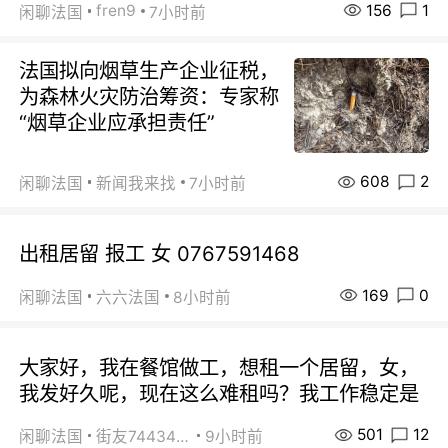
156
1
fren9
闲聊法国
7小时前
法国拟向烟草生产企业征税，
为森林火灾防治筹资：专家称
“烟草企业应承担责任”
608
2
闲聊法国
新闻我来找
7小时前
出租居留 报工 女 0767591468
169
0
闲聊法国
六六法国
8小时前
大家好，我在餐馆做工，想租一个居留，女，
我发好久呢，现在这么难租吗？我工作稳定是
501
12
闲聊法国
街友74434350
9小时前