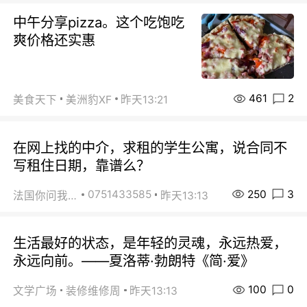
中午分享pizza。这个吃饱吃
爽价格还实惠
461
2
美食天下
美洲豹XF
昨天13:21
在网上找的中介，求租的学生公寓，说合同不
写租住日期，靠谱么？
250
3
0751433585
法国你问我答
昨天13:13
生活最好的状态，是年轻的灵魂，永远热爱，
永远向前。——夏洛蒂·勃朗特《简·爱》
100
0
文学广场
装修维修周
昨天13:13