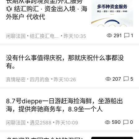
长期从事跨境资金/外汇服务
💱 结汇购汇 · 资金出入境 · 海
外账户 代收代
291
1
闲聊法国
结汇换汇电汇
昨天10:35
没有什么事值得庆祝，那就庆祝什么事都没
有。
207
5
真情秘密
四月的鱼
昨天10:26
8.7号dieppe一日游赶海捡海鲜，坐游船出
海，提供奔驰商务车，8.9坐一个人
590
0
闲聊法国
遇见2588
昨天10:09