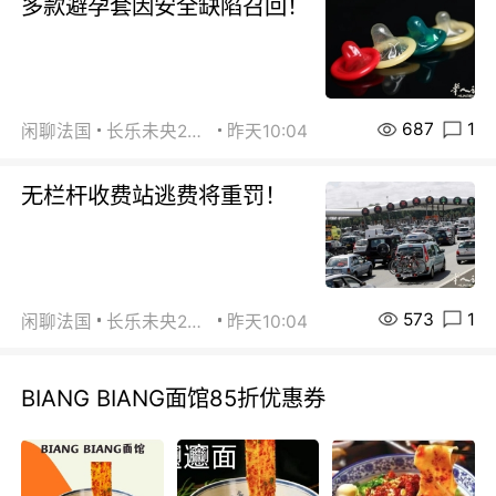
多款避孕套因安全缺陷召回！
687
1
闲聊法国
长乐未央2015
昨天10:04
无栏杆收费站逃费将重罚！
573
1
闲聊法国
长乐未央2015
昨天10:04
BIANG BIANG面馆85折优惠券