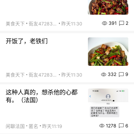
391
2
美食天下
街友472838572
昨天11:30
开饭了，老铁们
332
9
美食天下
街友472838572
昨天11:30
这种人真的，想杀他的心都
有。（法国）
1278
6
闲聊法国
匿名
昨天11:19