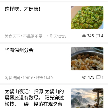
这样吃，才健康！
745
4
美食天下
不靠谱不要联系
昨天12:23
华裔温州分会
473
1
fren9
闲聊法国
昨天11:40
太鹤山夜话：归源 太鹤山的
晨雾还没有散尽。 阳光穿过
松枝，一缕一缕落在观夕台