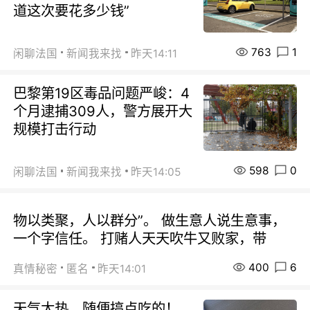
道这次要花多少钱”
763
1
闲聊法国
新闻我来找
昨天14:11
巴黎第19区毒品问题严峻：4
个月逮捕309人，警方展开大
规模打击行动
598
0
闲聊法国
新闻我来找
昨天14:05
物以类聚，人以群分”。 做生意人说生意事，
一个字信任。 打赌人天天吹牛又败家，带
400
6
真情秘密
匿名
昨天14:01
天气太热，随便搞点吃的！