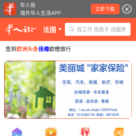
华人街
立即下载
海外华人生活APP
法国
找工作 找房子 找服务
签到
欧洲头条
佳缘
欧橙旅行
8月5日要闻：易捷航空八月罢工预警！
数字度假支票使用受限！警惕网络募捐
骗局！
无栏杆收费站逃费将重罚！