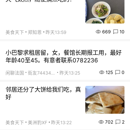
669
10
美食天下
郑知恩
昨天13:59
小巴黎求租居留，女，餐馆长期报工用，最好
年龄40至45。有意者联系0782236
125
0
闲聊法国
街友74434350
昨天13:25
邻居还分了大饼给我们吃，真
好
702
2
美食天下
美洲豹XF
昨天13:22