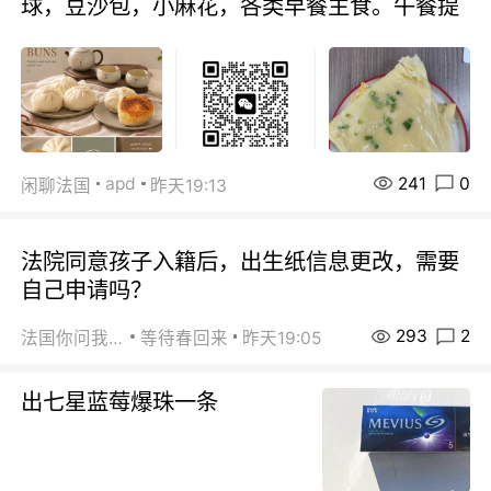
球，豆沙包，小麻花，各类早餐主食。午餐提
241
0
apd
闲聊法国
昨天19:13
法院同意孩子入籍后，出生纸信息更改，需要
自己申请吗？
293
2
法国你问我答
等待春回来
昨天19:05
出七星蓝莓爆珠一条