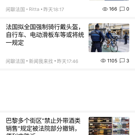
166
0
Ritta
闲聊法国
昨天18:17
法国拟全国强制骑行戴头盔，
自行车、电动滑板车等或将统
一规定
1105
3
闲聊法国
新闻我来找
昨天17:46
巴黎多个街区“禁止外带酒类
销售”规定被法院部分撤销，