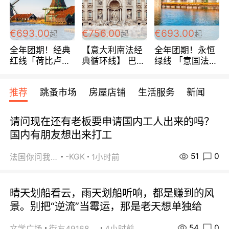
€693.00
€756.00
€693.00
起
起
起
全年团期！经典
【意大利南法经
全年团期！永恒
红线「荷比卢德
典循环线】 巴黎
绿线 「意国法
法」七天循环 五
上下 所有日期铁
南」巴黎上下 去
国 仅售99欧/人/
发！ 全程四星级
意大利 南法 99
推荐
跳蚤市场
房屋店铺
生活服务
新闻
天！巴黎上下！
宾馆 108欧/天起
欧/天起 ~包拼房
包拼房~
全程756欧/位
请问现在还有老板要申请国内工人出来的吗？
国内有朋友想出来打工
51
0
-KGK
法国你问我答
1小时前
晴天划船看云，雨天划船听响，都是赚到的风
景。别把“逆流”当霉运，那是老天想单独给
54
0
文学广场
街友49168527
4小时前