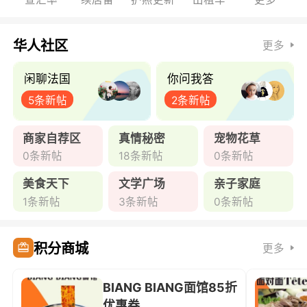
华人社区
更多
闲聊法国
你问我答
5条新帖
2条新帖
商家自荐区
真情秘密
宠物花草
0条新帖
18条新帖
0条新帖
美食天下
文学广场
亲子家庭
1条新帖
3条新帖
0条新帖
积分商城
更多
BIANG BIANG面馆85折
优惠券