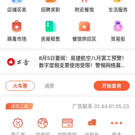
店铺买卖
招聘求职
附近餐馆
生活服务
多款避孕套因安全缺陷召回！
跳蚤市场
房屋租售
餐馆供应区
贸易街
多款避孕套因安全缺陷召回！
8月5日要闻：易捷航空八月罢工预警！
数字度假支票使用受限！警惕网络募捐
骗局！
无栏杆收费站逃费将重罚！
火车票
通票
开始查询
广告联系 01.44.61.05.23
查汇率
续居留
护照更新
出租车
更多