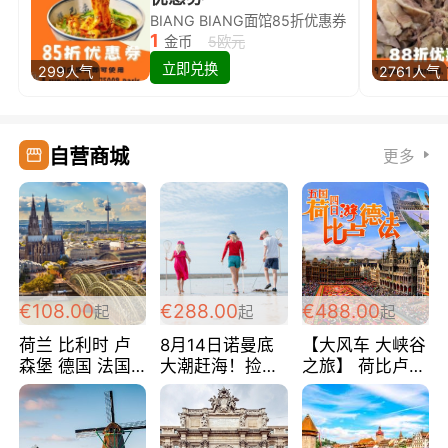
BIANG BIANG面馆85折优惠券
1
金币
5欧元
立即兑换
299人气
2761人气
自营商城
更多
€108.00
€288.00
€488.00
起
起
起
荷兰 比利时 卢
8月14日诺曼底
【大风车 大峡谷
森堡 德国 法国
大潮赶海！捡海
之旅】 荷比卢德
超爽玩遍西欧 循
鲜！轻轻松松海
法 巴黎上下 经
环线 全程四星宾
边爽玩三日游
典五国四日游
馆 108欧/人/天
288欧/人
488欧/人