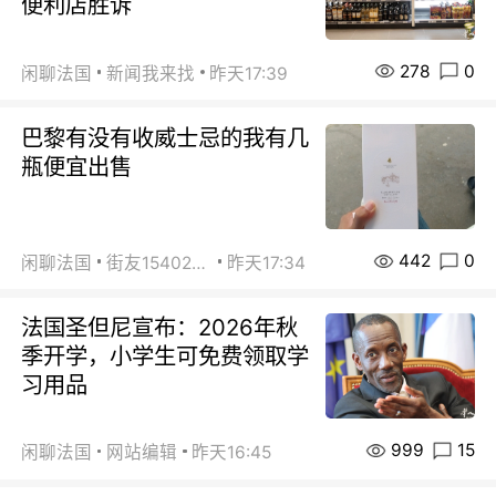
便利店胜诉
278
0
闲聊法国
新闻我来找
昨天17:39
巴黎有没有收威士忌的我有几
瓶便宜出售
442
0
闲聊法国
街友15402223
昨天17:34
法国圣但尼宣布：2026年秋
季开学，小学生可免费领取学
习用品
999
15
闲聊法国
网站编辑
昨天16:45