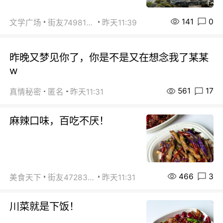
141
0
文学广场
街友74981146
昨天11:39
昨晚又梦见你了，你是不是又在想念我了某某
w
561
17
真情秘密
匿名
昨天11:31
麻辣口味，百吃不厌！
466
3
美食天下
街友472838572
昨天11:31
川菜就是下饭！