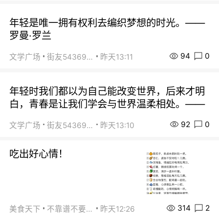
年轻是唯一拥有权利去编织梦想的时光。——
罗曼·罗兰
94
0
文学广场
街友54369822
昨天13:11
年轻时我们都以为自己能改变世界，后来才明
白，青春是让我们学会与世界温柔相处。——
92
0
文学广场
街友54369822
昨天13:10
吃出好心情！
314
2
美食天下
不靠谱不要联系
昨天12:26