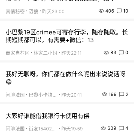
406
10
真情秘密
迈狼
昨天23:00
小巴黎19区crimee可寄存行李，随存随取。长
期短期都可以，有需要+微信：13
83
0
商家自荐区
林家二小姐
昨天22:11
我好无聊呀，你们都在做什么呢出来说说话呀
😁
199
2
闲聊法国
巴黎小卡拉咪
昨天20:11
大家好谁能借我银行卡使用有偿
609
4
闲聊法国
街友15402223
昨天19:59