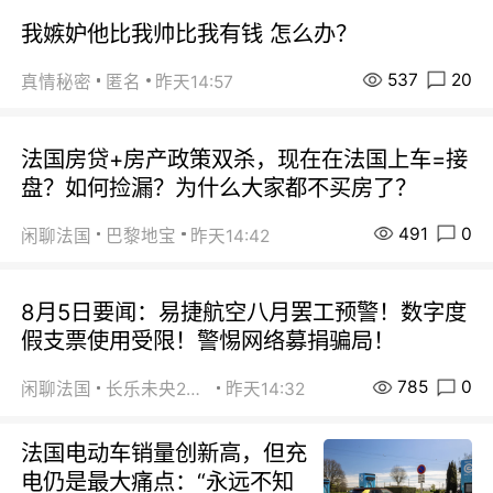
我嫉妒他比我帅比我有钱 怎么办？
537
20
真情秘密
匿名
昨天14:57
法国房贷+房产政策双杀，现在在法国上车=接
盘？如何捡漏？为什么大家都不买房了？
491
0
闲聊法国
巴黎地宝
昨天14:42
8月5日要闻：易捷航空八月罢工预警！数字度
假支票使用受限！警惕网络募捐骗局！
785
0
闲聊法国
长乐未央2015
昨天14:32
法国电动车销量创新高，但充
电仍是最大痛点：“永远不知