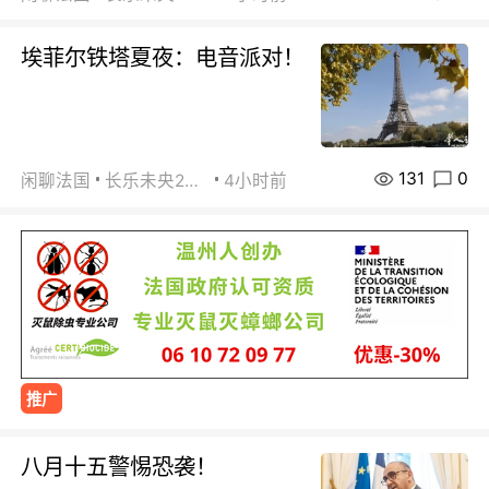
埃菲尔铁塔夏夜：电音派对！
131
0
闲聊法国
长乐未央2015
4小时前
推广
八月十五警惕恐袭！