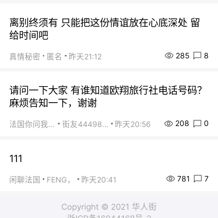
离别终须有 只能把这份情谊放在心底深处 留
给时间吧
285
8
真情秘密
匿名
昨天21:12
请问一下大家 有谁知道欧翔旅行社电话号码？
麻烦告知一下，谢谢
208
0
法国你问我答
街友44498484
昨天20:56
111
781
7
闲聊法国
FENG，
昨天20:41
Copyright © 2021 华人街