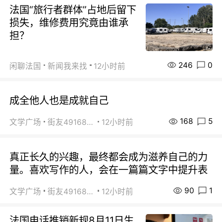
法国“旅行者群体”占地后留下
损失，维修费用究竟由谁承
担？
246
0
闲聊法国
新闻我来找
12小时前
成全他人也是成就自己
168
5
文学广场
街友49168527
12小时前
真正长久的兴趣，最终都会成为滋养自己的力
量。喜欢写作的人，会在一篇篇文字中提升表
90
1
文学广场
街友49168527
12小时前
法国电话推销新规8月11日生