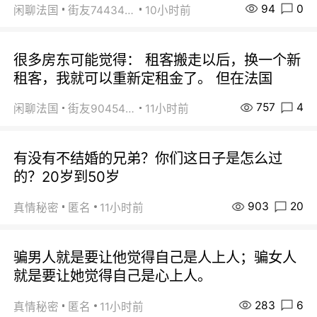
94
0
闲聊法国
街友74434350
10小时前
很多房东可能觉得： 租客搬走以后，换一个新
租客，我就可以重新定租金了。 但在法国
757
4
闲聊法国
街友90454511
11小时前
有没有不结婚的兄弟？你们这日子是怎么过
的？20岁到50岁
903
20
真情秘密
匿名
11小时前
骗男人就是要让他觉得自己是人上人；骗女人
就是要让她觉得自己是心上人。
283
6
真情秘密
匿名
11小时前