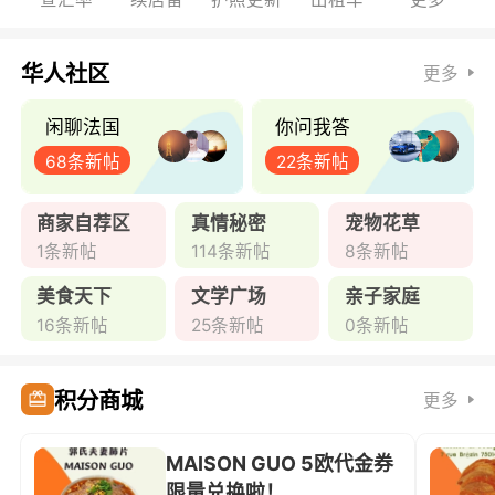
华人社区
更多
闲聊法国
你问我答
68条新帖
22条新帖
商家自荐区
真情秘密
宠物花草
1条新帖
114条新帖
8条新帖
美食天下
文学广场
亲子家庭
16条新帖
25条新帖
0条新帖
积分商城
更多
MAISON GUO 5欧代金券
限量兑换啦！ ...