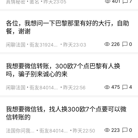
401
7
真情秘密
匿名
昨天23:05
各位，我想问一下巴黎那里有好的大行，自助
餐，谢谢
226
0
闲聊法国
街友31924072
昨天23:03
我想要微信转账，300欧7个点巴黎有人换
吗，骗子别来诚心的来
475
4
闲聊法国
街友84014588
昨天22:56
我想要微信钱，找人换300欧7个点要可以微
信转账的
223
0
法国你问我答
街友84014588
昨天22:50