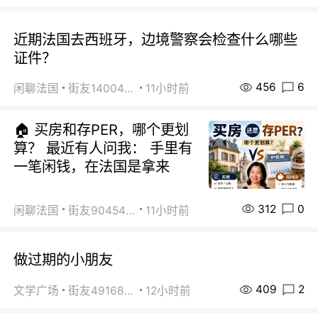
近期法国去西班牙，边境警察会检查什么哪些
证件？
456
6
闲聊法国
街友14004820
11小时前
🏠 买房和存PER，哪个更划
算？ 最近有人问我： 手里有
一笔闲钱，在法国是拿来
312
0
闲聊法国
街友90454511
11小时前
做过期的小朋友
409
2
文学广场
街友49168527
12小时前