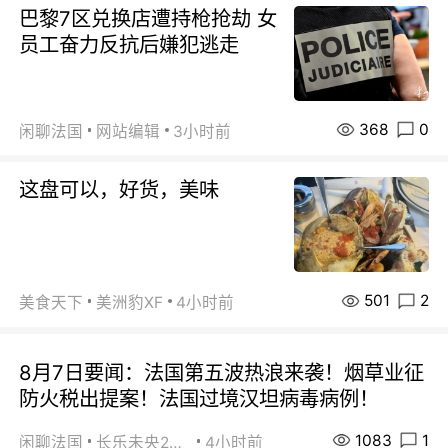
巴黎7区兑换店遭持枪抢劫 女
员工奋力反抗后嫌犯逃走
368
0
闲聊法国
网站编辑
3小时前
这盘可以，好货，美味
501
2
美食天下
美洲豹XF
4小时前
8月7日要闻：法国第五波热浪来袭！烟草业征
防火税出提案！法国过境汉坦病毒病例！
1083
1
闲聊法国
长乐未央2015
4小时前