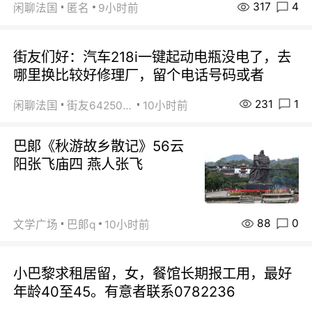
317
4
闲聊法国
匿名
9小时前
街友们好：汽车218i一键起动电瓶没电了，去
哪里换比较好修理厂，留个电话号码或者
231
1
闲聊法国
街友64250024
10小时前
巴郞《秋游故乡散记》56云
阳张飞庙四 燕人张飞
88
0
文学广场
巴郞q
10小时前
小巴黎求租居留，女，餐馆长期报工用，最好
年龄40至45。有意者联系0782236