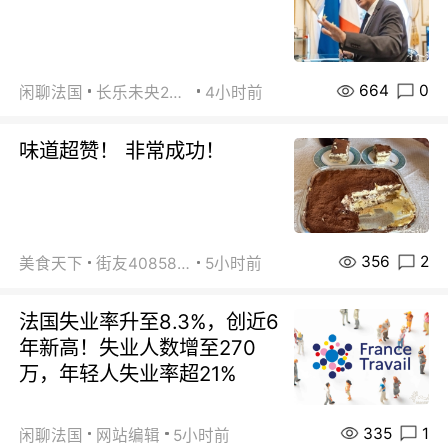
664
0
闲聊法国
长乐未央2015
4小时前
味道超赞！ 非常成功！
356
2
美食天下
街友40858442
5小时前
法国失业率升至8.3%，创近6
年新高！失业人数增至270
万，年轻人失业率超21%
335
1
闲聊法国
网站编辑
5小时前