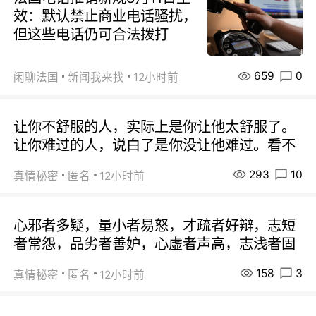
效：默认禁止商业电话骚扰，
但这些电话仍可合法拨打
659
0
闲聊法国
新闻我来找
12小时前
让你不舒服的人，实际上是你让他太舒服了。
让你难过的人，说白了是你没让他难过。看不
293
10
真情秘密
匿名
12小时前
心邪者多疑，量小者易怒，才疏者好辩，志短
者常怨，品劣者善妒，心虚者声高，志浅者固
158
3
真情秘密
匿名
12小时前