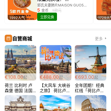
郭氏夫妻肺片MAISON GUO5欧代金券限量兑换啦！
5
金币
5欧元
立即兑换
1992人气
1729人
自营商城
更多
€108.00
€488.00
€693.00
起
起
起
荷兰 比利时 卢
【大风车 大峡谷
全年团期！经典
森堡 德国 法国
之旅】 荷比卢德
红线「荷比卢德
超爽玩遍西欧 循
法 巴黎上下 经
法」七天循环 五
环线 全程四星宾
典五国四日游
国 仅售99欧/人/
馆 108欧/人/天
488欧/人
天！巴黎上下！