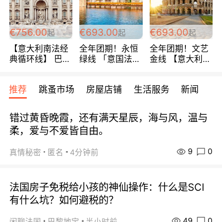
包拼房~
€756.00
€693.00
€693.00
起
起
起
【意大利南法经
全年团期！永恒
全年团期！文艺
典循环线】 巴黎
绿线 「意国法
金线 【意大利一
上下 所有日期铁
南」巴黎上下 去
地】 循环7日游
发！ 全程四星级
意大利 南法 99
全程693欧/人起
推荐
跳蚤市场
房屋店铺
生活服务
新闻
宾馆 108欧/天起
欧/天起 ~包拼房
每周铁发！
全程756欧/位
错过黄昏晚霞，还有满天星辰，海与风，温与
柔，爱与不爱皆自由。
9
0
真情秘密
匿名
4分钟前
法国房子免税给小孩的神仙操作：什么是SCI
有什么坑？如何避税的？
49
0
闲聊法国
巴黎地宝
半小时前