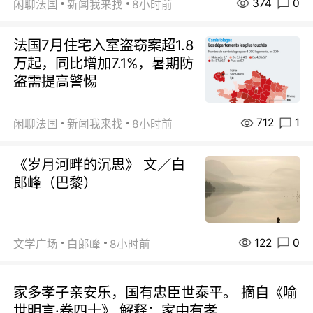
374
0
闲聊法国
新闻我来找
8小时前
法国7月住宅入室盗窃案超1.8
万起，同比增加7.1%，暑期防
盗需提高警惕
712
1
闲聊法国
新闻我来找
8小时前
《岁月河畔的沉思》 文／白
郎峰（巴黎）
122
0
文学广场
白郞峰
8小时前
家多孝子亲安乐，国有忠臣世泰平。 摘自《喻
世明言·卷四十》 解释：家中有孝