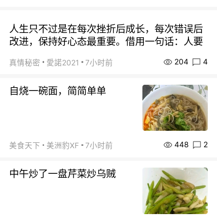
人生只不过是在每次挫折后成长，每次错误后
改进，保持好心态最重要。借用一句话：人要
204
4
真情秘密
愛諾2021
7小时前
自烧一碗面，简简单单
448
2
美食天下
美洲豹XF
7小时前
中午炒了一盘芹菜炒乌贼