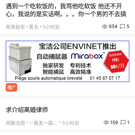
遇到一个吃软饭的，我骂他吃软饭 他还不开
心，我说的是实话啊。。。你一个男的不去搞
654
5
真情秘密
匿名
3小时前
推广
求介绍离婚律师
159
1
闲聊法国
一路发一路发
3小时前