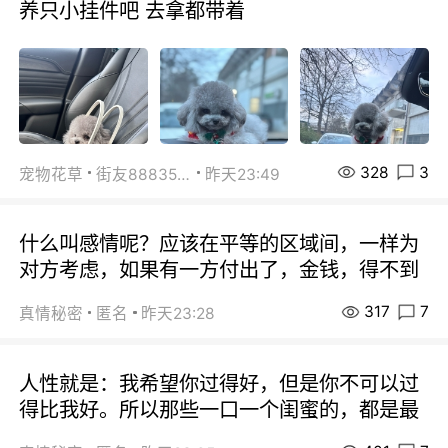
养只小挂件吧 去拿都带着
328
3
宠物花草
街友88835518
昨天23:49
什么叫感情呢？应该在平等的区域间，一样为
对方考虑，如果有一方付出了，金钱，得不到
317
7
真情秘密
匿名
昨天23:28
人性就是：我希望你过得好，但是你不可以过
得比我好。所以那些一口一个闺蜜的，都是最