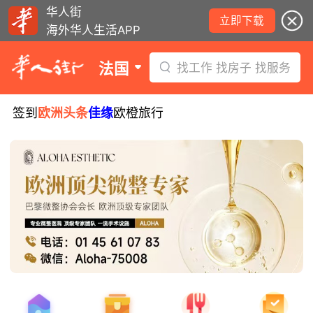
华人街
立即下载
海外华人生活APP
法国
找工作 找房子 找服务
签到
欧洲头条
佳缘
欧橙旅行