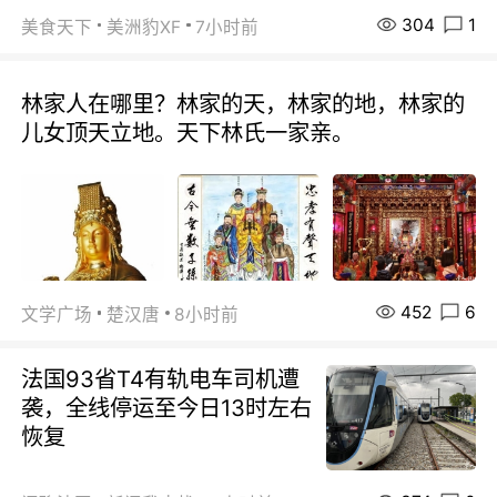
304
1
美食天下
美洲豹XF
7小时前
林家人在哪里？林家的天，林家的地，林家的
儿女顶天立地。天下林氏一家亲。
452
6
文学广场
楚汉唐
8小时前
法国93省T4有轨电车司机遭
袭，全线停运至今日13时左右
恢复