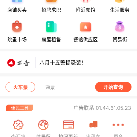
店铺买卖
招聘求职
附近餐馆
生活服务
八月十五警惕恐袭！
跳蚤市场
房屋租售
餐馆供应区
贸易街
八月十五警惕恐袭！
八月十五警惕恐袭！
火车票
通票
开始查询
广告联系 01.44.61.05.23
查汇率
续居留
护照更新
出租车
更多