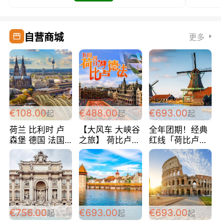
自营商城
更多
€108.00
€488.00
€693.00
起
起
起
荷兰 比利时 卢
【大风车 大峡谷
全年团期！经典
森堡 德国 法国
之旅】 荷比卢德
红线「荷比卢德
超爽玩遍西欧 循
法 巴黎上下 经
法」七天循环 五
环线 全程四星宾
典五国四日游
国 仅售99欧/人/
馆 108欧/人/天
488欧/人
天！巴黎上下！
包拼房~
€756.00
€693.00
€693.00
起
起
起