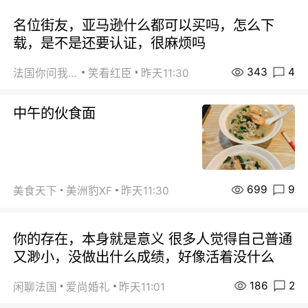
名位街友，亚马逊什么都可以买吗，怎么下
载，是不是还要认证，很麻烦吗
343
4
法国你问我答
笑看红臣
昨天11:30
中午的伙食面
699
9
美食天下
美洲豹XF
昨天11:30
你的存在，本身就是意义 很多人觉得自己普通
又渺小，没做出什么成绩，好像活着没什么
186
2
闲聊法国
爱尚婚礼
昨天11:01