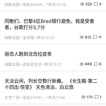
529
0
闲聊法国
街友90454511
昨天13:39
同胞们，巴黎4区Bred银行避免，我是受害
者，谷歌打分3,7分
815
11
闲聊法国
呈祥瑞
昨天13:33
丽岙人跑到沈岙拉皮条
866
6
闲聊法国
逝去的生活
昨天13:27
天淡云闲，列长空数行新雁。 《长生殿·第二
十四出·惊变》 天色清淡，白云悠
170
1
文学广场
街友21416156
昨天11:54