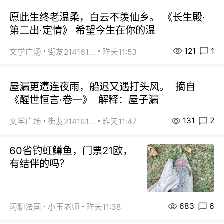
愿此生终老温柔，白云不羡仙乡。 《长生殿·
第二出·定情》 希望今生在你的温
121
1
文学广场
街友21416156
昨天11:53
屋漏更遭连夜雨，船迟又遇打头风。 摘自
《醒世恒言·卷一》 解释：屋子漏
131
2
文学广场
街友21416156
昨天11:47
60省钓虹鳟鱼，门票21欧，
有结伴的吗？
683
6
闲聊法国
小玉老师
昨天11:38