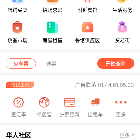
店铺买卖
招聘求职
附近餐馆
生活服务
跳蚤市场
房屋租售
餐馆供应区
贸易街
火车票
通票
开始查询
广告联系 01.44.61.05.23
查汇率
续居留
护照更新
出租车
更多
华人社区
更多