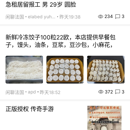
急租居留报工 男 29岁 圆脸
234
3
elabed yuhua
闲聊法国
昨天19:38
新鲜冷冻饺子100粒22欧，本店提供早餐包
子，馒头，油条，豆浆，豆沙包，小麻花，
372
3
apd
闲聊法国
昨天18:52
正版授权 传奇手游