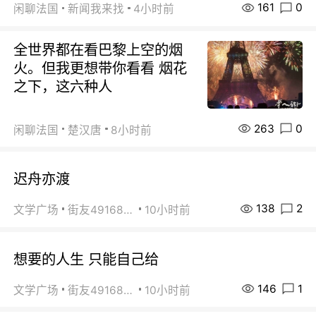
161
0
闲聊法国
新闻我来找
4小时前
全世界都在看巴黎上空的烟
火。但我更想带你看看 烟花
之下，这六种人
263
0
闲聊法国
楚汉唐
8小时前
迟舟亦渡
138
2
文学广场
街友49168527
10小时前
想要的人生 只能自己给
146
1
文学广场
街友49168527
10小时前