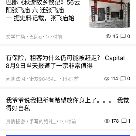
巴郞《秋游故乡散记》56云
阳张飞庙 六 迁张飞庙 一一一
一 据史料记载，张飞庙始
45
0
文学广场
巴郞q
1小时前
有保险，租客为什么仍可能被赶走？ Capital
8月9日当天报道了一宗非常值得
114
0
闲聊法国
街友90454511
1小时前
我爷爷说我把所有希望放你身上了。。。 我觉
得好自私
178
1
真情秘密
手写的婚礼_
1小时前