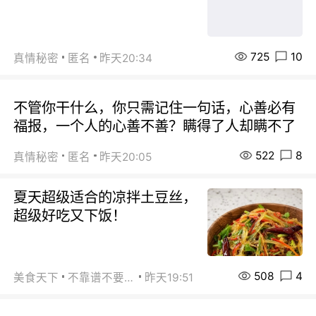
725
10
真情秘密
匿名
昨天20:34
不管你干什么，你只需记住一句话，心善必有
福报，一个人的心善不善？瞒得了人却瞒不了
522
8
真情秘密
匿名
昨天20:05
夏天超级适合的凉拌土豆丝，
超级好吃又下饭！
508
4
美食天下
不靠谱不要联系
昨天19:51