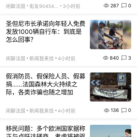
287
0
闲聊法国
街友90454511
3小时前
圣但尼市长承诺向年轻人免费
发放1000辆自行车：到底是
怎么回事？
840
3
闲聊法国
新闻我来找
4小时前
假消防员、假保险人员、假募
捐……法国森林大火持续之
际，各类诈骗也随之增加
136
0
闲聊法国
新闻我来找
4小时前
移民问题：多个欧洲国家据称
正与卢旺达磋商，考虑将被驱