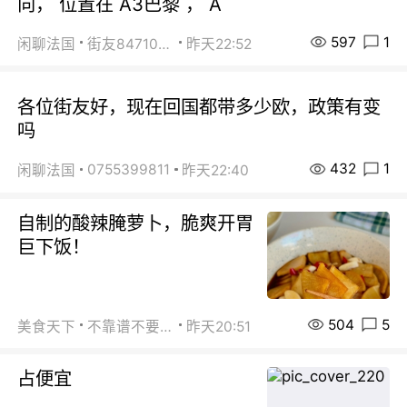
向， 位置在 A3巴黎 ， A
597
1
闲聊法国
街友84710671
昨天22:52
各位街友好，现在回国都带多少欧，政策有变
吗
432
1
0755399811
闲聊法国
昨天22:40
自制的酸辣腌萝卜，脆爽开胃
巨下饭！
504
5
美食天下
不靠谱不要联系
昨天20:51
占便宜