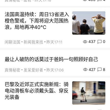
真情秘密
匿名
昨天17:18
法国高温持续：周日13省进入
橙色警戒，下周将迎大范围热
浪，局地再冲40℃
437
0
闲聊法国
新闻我来找
昨天17:11
最让人破防的话莫过于爸妈一句照顾好自己
427
8
真情秘密
发呆爱好者
昨天17:06
巴黎及近郊正式实施新规：骑
电动滑板车必须戴头盔、穿反
光装备