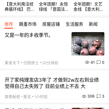
【意大利南法经
全年团期！永恒
全年团期！文艺
典循环线】 巴黎
绿线 「意国法
金线 【意大利一
上下 所有日期铁
南」巴黎上下 去
地】 循环7日游
发！ 全程四星级
意大利 南法 99
全程693欧/人起
推荐
跳蚤市场
房屋店铺
生活服务
新闻
宾馆 108欧/天起
欧/天起 ~包拼房
每周铁发！
全程756欧/位
又是一年的丯收季节。
41
0
美食天下
归隐修士
20分钟前
开了家纯理发店3年了 才做到2w左右到业绩
觉得自己太失败了 目前业绩上不去 大
306
3
真情秘密
匿名
1小时前