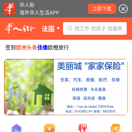
华人街
立即下载
海外华人生活APP
法国
找工作 找房子 找服务
签到
欧洲头条
佳缘
欧橙旅行