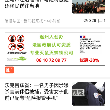
逐移民送往当地
326
1
闲聊法国
新闻我来找
4小时前
推广
沃克吕兹省：一名男子因涉嫌
杀害前伴侣被捕，受害女子此
前已配有“危险报警手机”