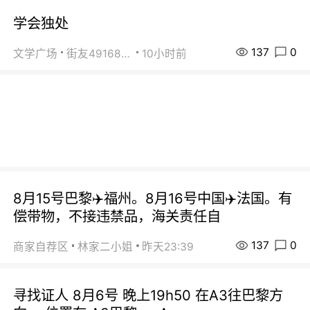
学会独处
137
0
文学广场
街友49168527
10小时前
8月15号巴黎✈️福州。8月16号中国✈️法国。有
偿带物，不接违禁品，海关责任自
137
0
商家自荐区
林家二小姐
昨天23:39
寻找证人 8月6号 晚上19h50 在A3往巴黎方