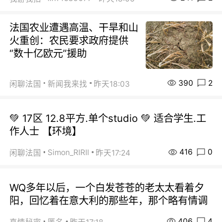
法国农业遭遇高温、干旱和山
火重创：农民要求政府提供
“数十亿欧元”援助
390
2
闲聊法国
新闻我来找
昨天18:03
💚 17区 12.8平方.单个studio 💚 适合学生.工
作人士 【环境】
416
0
Simon_RIRIl
闲聊法国
昨天17:24
WQ多年以后，一个白发苍苍的老太太看着夕
阳，回忆着在意大利的那些年，那个略有情调
406
4