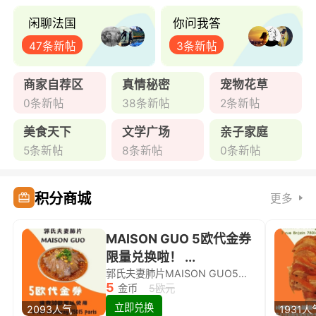
闲聊法国
你问我答
47条新帖
3条新帖
商家自荐区
真情秘密
宠物花草
0条新帖
38条新帖
2条新帖
美食天下
文学广场
亲子家庭
5条新帖
8条新帖
0条新帖
积分商城
更多
MAISON GUO 5欧代金券
限量兑换啦！ ...
郭氏夫妻肺片MAISON GUO5欧代金券限量兑换啦！
5
金币
5欧元
立即兑换
2093人气
1931人