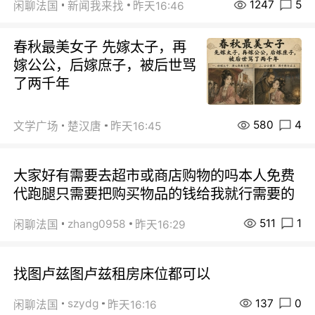
1247
5
闲聊法国
新闻我来找
昨天16:46
春秋最美女子 先嫁太子，再
嫁公公，后嫁庶子，被后世骂
了两千年
580
4
文学广场
楚汉唐
昨天16:45
大家好有需要去超市或商店购物的吗本人免费
代跑腿只需要把购买物品的钱给我就行需要的
511
1
zhang0958
闲聊法国
昨天16:29
找图卢兹图卢兹租房床位都可以
137
0
szydg
闲聊法国
昨天16:16