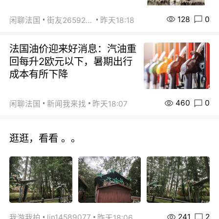
128
0
闲聊法国
街友26592800
昨天18:18
法国油价迎来好消息：汽油重
回每升2欧元以下，暑期出行
成本有所下降
460
0
闲聊法国
新闻我来找
昨天18:07
逛逛，看看 。。
241
2
lin14589077
我游我拍
昨天18:06