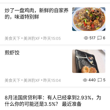
炒了一盘鸡肉，新鲜的自家养
的，味道特别鲜
517
6
美食天下
美洲豹XF
昨天15:05
煎虾饺
440
5
美食天下
美洲豹XF
昨天15:04
8月法国房贷利率：有人已经拿到2.93%，为
什么你的可能还是3.5%？ 最近准备