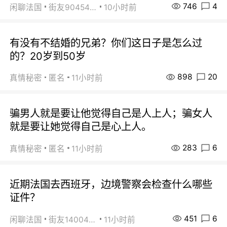
746
4
闲聊法国
街友90454511
10小时前
有没有不结婚的兄弟？你们这日子是怎么过
的？20岁到50岁
898
20
真情秘密
匿名
11小时前
骗男人就是要让他觉得自己是人上人；骗女人
就是要让她觉得自己是心上人。
283
6
真情秘密
匿名
11小时前
近期法国去西班牙，边境警察会检查什么哪些
证件？
451
6
闲聊法国
街友14004820
11小时前