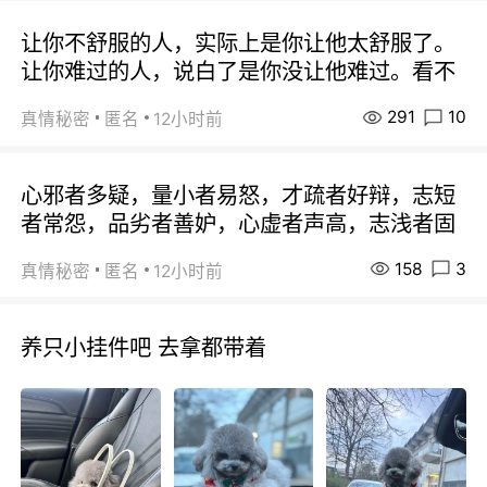
让你不舒服的人，实际上是你让他太舒服了。
让你难过的人，说白了是你没让他难过。看不
291
10
真情秘密
匿名
12小时前
心邪者多疑，量小者易怒，才疏者好辩，志短
者常怨，品劣者善妒，心虚者声高，志浅者固
158
3
真情秘密
匿名
12小时前
养只小挂件吧 去拿都带着