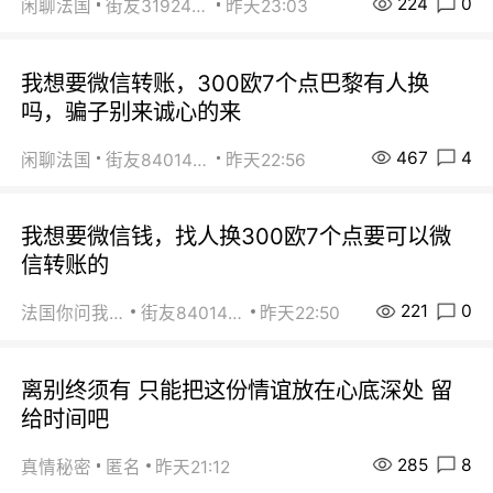
224
0
闲聊法国
街友31924072
昨天23:03
我想要微信转账，300欧7个点巴黎有人换
吗，骗子别来诚心的来
467
4
闲聊法国
街友84014588
昨天22:56
我想要微信钱，找人换300欧7个点要可以微
信转账的
221
0
法国你问我答
街友84014588
昨天22:50
离别终须有 只能把这份情谊放在心底深处 留
给时间吧
285
8
真情秘密
匿名
昨天21:12