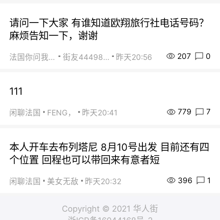
请问一下大家 有谁知道欧翔旅行社电话号码？
麻烦告知一下，谢谢
207
0
法国你问我答
街友44498484
昨天20:56
111
779
7
闲聊法国
FENG，
昨天20:41
本人开车去布列塔尼 8月10号出发 目前还有四
个位置 回程也可以带回来有意者短
396
1
闲聊法国
美女无敌
昨天20:32
Copyright © 2021 华人街