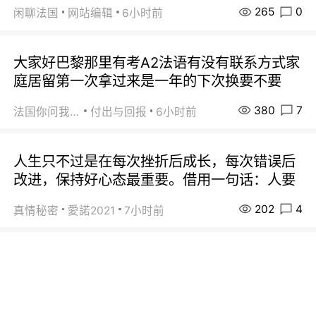
265
0
闲聊法国
网站编辑
6小时前
大家好巴黎那里有考A2法语有没有联系方式家
庭居留第一次拿过来是一年的下次换要不要
380
7
法国你问我答
付出与回报
6小时前
人生只不过是在每次挫折后成长，每次错误后
改进，保持好心态最重要。借用一句话：人要
202
4
真情秘密
愛諾2021
7小时前