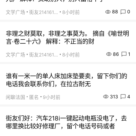
88
0
文学广场
街友21416156
8小时前
非理之财莫取，非理之事莫为。 摘自《喻世明
言·卷二十六》 解释：不正当的财
86
1
文学广场
街友21416156
8小时前
谁有一米一的单人床加床垫要卖，留下你们的
电话我会联系你们，在拉古耐无
313
4
闲聊法国
匿名
9小时前
街友们好：汽车218i一键起动电瓶没电了，去
哪里换比较好修理厂，留个电话号码或者