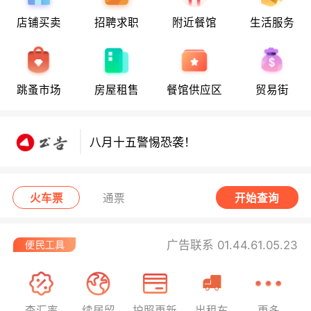
店铺买卖
招聘求职
附近餐馆
生活服务
八月十五警惕恐袭！
跳蚤市场
房屋租售
餐馆供应区
贸易街
八月十五警惕恐袭！
八月十五警惕恐袭！
火车票
通票
开始查询
广告联系 01.44.61.05.23
查汇率
续居留
护照更新
出租车
更多