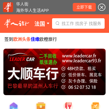
华人街
立即下载
海外华人生活APP
法国
找工作 找房子 找服务
签到
欧洲头条
佳缘
欧橙旅行