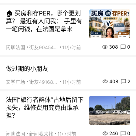
🏠 买房和存PER，哪个更划
算？ 最近有人问我： 手里有
一笔闲钱，在法国是拿来
308
0
闲聊法国
街友90454511
11小时前
做过期的小朋友
408
2
文学广场
街友49168527
11小时前
法国“旅行者群体”占地后留下
损失，维修费用究竟由谁承
担？
246
0
闲聊法国
新闻我来找
11小时前