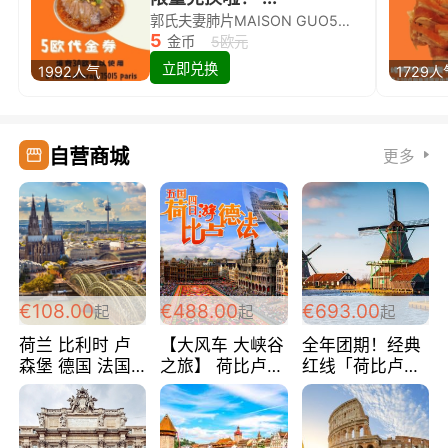
郭氏夫妻肺片MAISON GUO5欧代金券限量兑换啦！
5
金币
5欧元
立即兑换
1992人气
1729人
自营商城
更多
€108.00
€488.00
€693.00
起
起
起
荷兰 比利时 卢
【大风车 大峡谷
全年团期！经典
森堡 德国 法国
之旅】 荷比卢德
红线「荷比卢德
超爽玩遍西欧 循
法 巴黎上下 经
法」七天循环 五
环线 全程四星宾
典五国四日游
国 仅售99欧/人/
馆 108欧/人/天
488欧/人
天！巴黎上下！