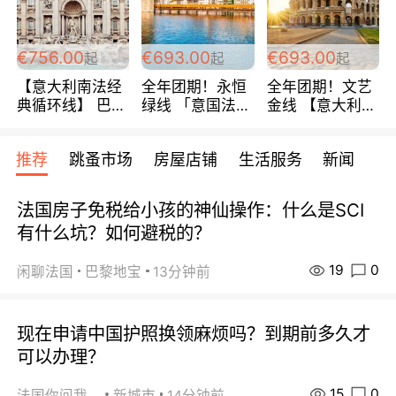
包拼房~
€756.00
€693.00
€693.00
起
起
起
【意大利南法经
全年团期！永恒
全年团期！文艺
典循环线】 巴黎
绿线 「意国法
金线 【意大利一
上下 所有日期铁
南」巴黎上下 去
地】 循环7日游
发！ 全程四星级
意大利 南法 99
全程693欧/人起
推荐
跳蚤市场
房屋店铺
生活服务
新闻
宾馆 108欧/天起
欧/天起 ~包拼房
每周铁发！
全程756欧/位
法国房子免税给小孩的神仙操作：什么是SCI
有什么坑？如何避税的？
19
0
闲聊法国
巴黎地宝
13分钟前
现在申请中国护照换领麻烦吗？到期前多久才
可以办理？
15
0
法国你问我答
新城市
14分钟前