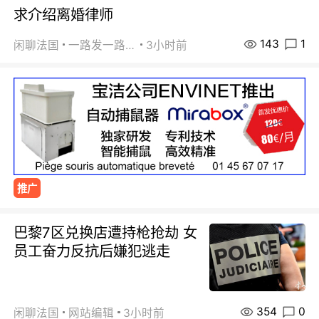
求介绍离婚律师
143
1
闲聊法国
一路发一路发
3小时前
推广
巴黎7区兑换店遭持枪抢劫 女
员工奋力反抗后嫌犯逃走
354
0
闲聊法国
网站编辑
3小时前