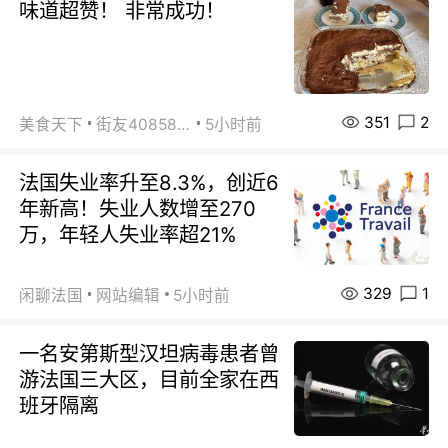
味道超赞！ 非常成功！
351
2
美食天下
街友40858442
5小时前
法国失业率升至8.3%，创近6
年新高！失业人数增至270
万，年轻人失业率超21%
329
1
闲聊法国
网站编辑
5小时前
一名安第斯型汉坦病毒患者曾
游法国三大区，目前全家在西
班牙隔离