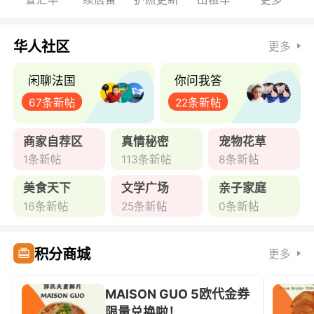
华人社区
更多
闲聊法国
你问我答
67条新帖
22条新帖
商家自荐区
真情秘密
宠物花草
1条新帖
113条新帖
8条新帖
美食天下
文学广场
亲子家庭
16条新帖
25条新帖
0条新帖
积分商城
更多
MAISON GUO 5欧代金券
限量兑换啦！ ...