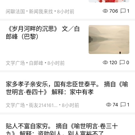
706
1
闲聊法国
新闻我来找
8小时前
《岁月河畔的沉思》 文／白
郎峰（巴黎）
120
0
文学广场
白郞峰
8小时前
家多孝子亲安乐，国有忠臣世泰平。 摘自《喻
世明言·卷四十》 解释：家中有孝
74
1
文学广场
街友21416156
8小时前
贴人不富自家穷。 摘自《喻世明言·卷三十
九》 解释：资助别人，别人富裕不了