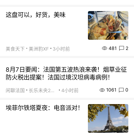
这盘可以，好货，美味
481
2
美食天下
美洲豹XF
3小时前
8月7日要闻：法国第五波热浪来袭！烟草业征
防火税出提案！法国过境汉坦病毒病例！
1061
0
闲聊法国
长乐未央2015
4小时前
埃菲尔铁塔夏夜：电音派对！