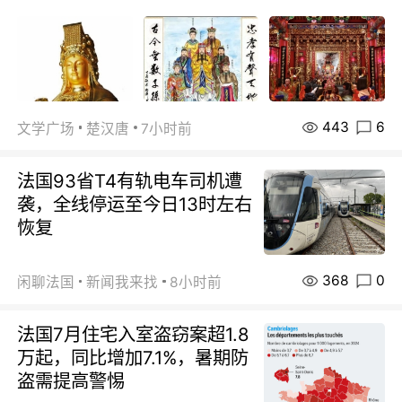
443
6
文学广场
楚汉唐
7小时前
法国93省T4有轨电车司机遭
袭，全线停运至今日13时左右
恢复
368
0
闲聊法国
新闻我来找
8小时前
法国7月住宅入室盗窃案超1.8
万起，同比增加7.1%，暑期防
盗需提高警惕