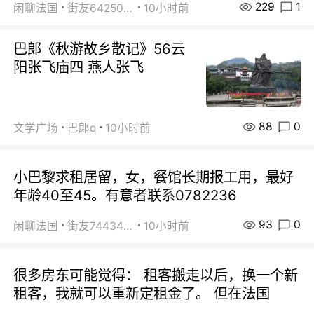
229
1
闲聊法国
街友64250024
10小时前
巴郞《秋游故乡散记》56云
阳张飞庙四 燕人张飞
88
0
文学广场
巴郞q
10小时前
小巴黎求租居留，女，餐馆长期报工用，最好
年龄40至45。有意者联系0782236
93
0
闲聊法国
街友74434350
10小时前
很多房东可能觉得： 租客搬走以后，换一个新
租客，我就可以重新定租金了。 但在法国