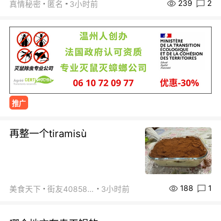
239
2
真情秘密
匿名
3小时前
推广
再整一个tiramisù
188
1
美食天下
街友40858442
3小时前