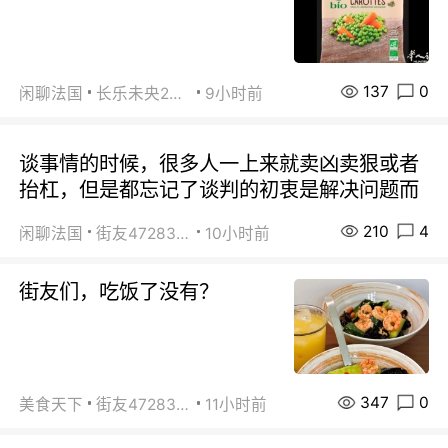
137
0
闲聊法国
长乐未央2015
9小时前
谈事情的时候，很多人一上来就卖凶卖狠或者
抬杠，但是都忘记了谈判的初衷是解决问题而
210
4
闲聊法国
街友472838572
10小时前
街友们，吃饭了没有？
347
0
美食天下
街友472838572
11小时前