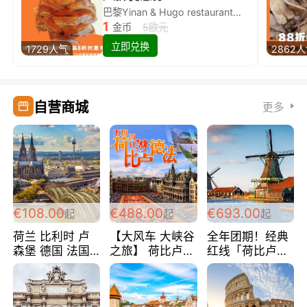
巴黎Yinan & Hugo restaurant除简餐类全场8折
1
金币
5欧元
立即兑换
1729人气
2862
自营商城
更多
€108.00
€488.00
€693.00
起
起
起
荷兰 比利时 卢
【大风车 大峡谷
全年团期！经典
森堡 德国 法国
之旅】 荷比卢德
红线「荷比卢德
超爽玩遍西欧 循
法 巴黎上下 经
法」七天循环 五
环线 全程四星宾
典五国四日游
国 仅售99欧/人/
馆 108欧/人/天
488欧/人
天！巴黎上下！