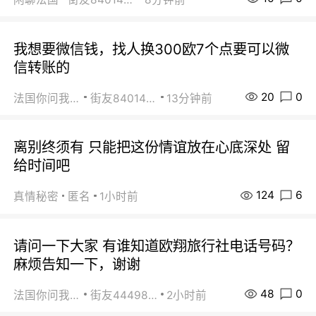
我想要微信钱，找人换300欧7个点要可以微
信转账的
20
0
法国你问我答
街友84014588
13分钟前
离别终须有 只能把这份情谊放在心底深处 留
给时间吧
124
6
真情秘密
匿名
1小时前
请问一下大家 有谁知道欧翔旅行社电话号码？
麻烦告知一下，谢谢
48
0
法国你问我答
街友44498484
2小时前