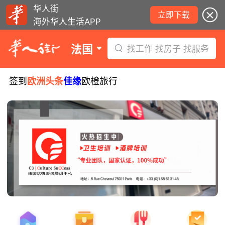
华人街
立即下载
海外华人生活APP
法国
找工作 找房子 找服务
签到
欧洲头条
佳缘
欧橙旅行