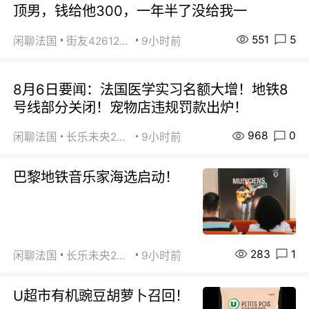
顶男，钱给他300，一年半了没给我一
551
5
闲聊法国
街友42612092
9小时前
8月6日要闻：法国医学实习名额大增！地铁8
号线部分关闭！宠物店违规罚款出炉！
968
0
闲聊法国
长乐未央2015
9小时前
巴黎地铁音乐家海选启动！
283
1
闲聊法国
长乐未央2015
9小时前
U超市有机豌豆胡萝卜召回！