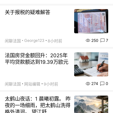
关于报税的疑难解答
250
7
George123
闲聊法国
8小时前
法国房贷金额回升：2025年
平均贷款额达到19.39万欧元
274
0
闲聊法国
网站编辑
9小时前
太鹤山夜话：1 晨曦初露。 昨
夜的一场细雨，把太鹤山洗得
格外清润。 望江舒