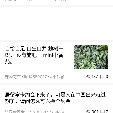
自给自足 自生自养 独树一
帜。 没有施肥。 mini小番
茄。
187
3
lin14589077
宠物花草
4小时前
居留拿卡约会下来了，可是人在中国出来就过
期了。请问怎么可以换个约会
391
7
Nrdqsb
法国你问我答
4小时前