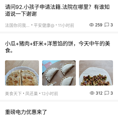
请问92.小孩子申请法籍.法院在哪里？有谁知
道说一下谢谢
259
3
法国你问我答
平安健康@
11小时前
小瓜+猪肉+虾米+洋葱馅的饼，今天中午的美
食。
312
3
美食天下
凤还巢
12小时前
重磅电力优惠来了