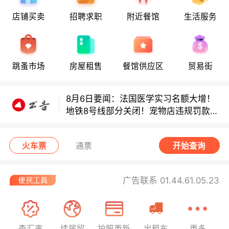
8月6日要闻：法国医学实习名额大增！
店铺买卖
招聘求职
附近餐馆
生活服务
地铁8号线部分关闭！宠物店违规罚款出
炉！
巴黎地铁音乐家海选启动！
跳蚤市场
房屋租售
餐馆供应区
贸易街
8月6日要闻：法国医学实习名额大增！
地铁8号线部分关闭！宠物店违规罚款出
炉！
巴黎地铁音乐家海选启动！
火车票
通票
开始查询
广告联系 01.44.61.05.23
查汇率
续居留
护照更新
出租车
更多