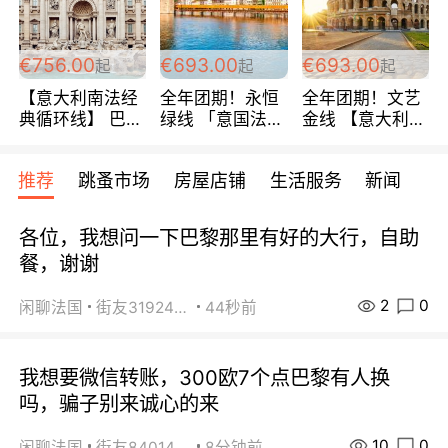
包拼房~
€756.00
€693.00
€693.00
起
起
起
【意大利南法经
全年团期！永恒
全年团期！文艺
典循环线】 巴黎
绿线 「意国法
金线 【意大利一
上下 所有日期铁
南」巴黎上下 去
地】 循环7日游
发！ 全程四星级
意大利 南法 99
全程693欧/人起
推荐
跳蚤市场
房屋店铺
生活服务
新闻
宾馆 108欧/天起
欧/天起 ~包拼房
每周铁发！
全程756欧/位
各位，我想问一下巴黎那里有好的大行，自助
餐，谢谢
2
0
闲聊法国
街友31924072
44秒前
我想要微信转账，300欧7个点巴黎有人换
吗，骗子别来诚心的来
10
0
闲聊法国
街友84014588
8分钟前