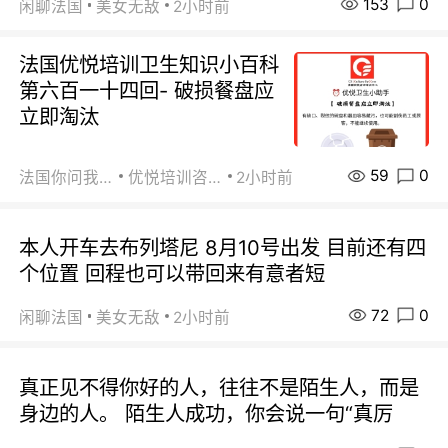
153
0
闲聊法国
美女无敌
2小时前
法国优悦培训卫生知识小百科
第六百一十四回- 破损餐盘应
立即淘汰
59
0
法国你问我答
优悦培训咨询
2小时前
本人开车去布列塔尼 8月10号出发 目前还有四
个位置 回程也可以带回来有意者短
72
0
闲聊法国
美女无敌
2小时前
真正见不得你好的人，往往不是陌生人，而是
身边的人。 陌生人成功，你会说一句“真厉