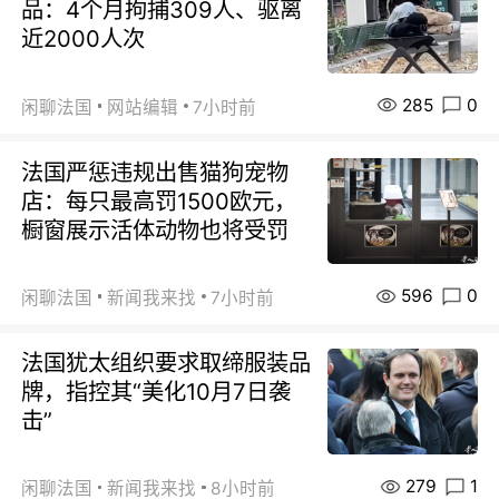
品：4个月拘捕309人、驱离
近2000人次
285
0
闲聊法国
网站编辑
7小时前
法国严惩违规出售猫狗宠物
店：每只最高罚1500欧元，
橱窗展示活体动物也将受罚
596
0
闲聊法国
新闻我来找
7小时前
法国犹太组织要求取缔服装品
牌，指控其“美化10月7日袭
击”
279
1
闲聊法国
新闻我来找
8小时前