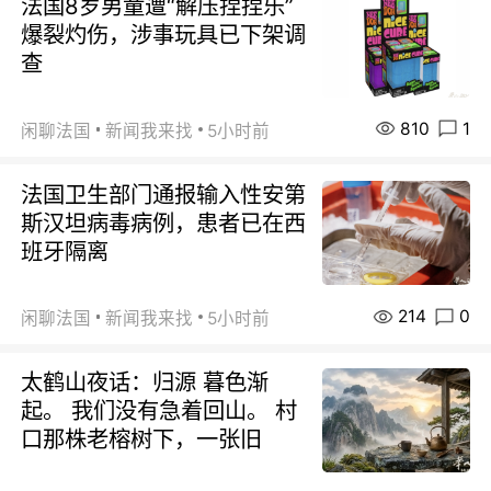
法国8岁男童遭“解压捏捏乐”
爆裂灼伤，涉事玩具已下架调
查
810
1
闲聊法国
新闻我来找
5小时前
法国卫生部门通报输入性安第
斯汉坦病毒病例，患者已在西
班牙隔离
214
0
闲聊法国
新闻我来找
5小时前
太鹤山夜话：归源 暮色渐
起。 我们没有急着回山。 村
口那株老榕树下，一张旧