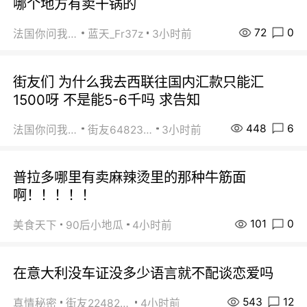
哪个地方有卖干锅的
72
0
法国你问我答
蓝天_Fr37z
3小时前
街友们 为什么我去西联往国内汇款只能汇
1500呀 不是能5-6千吗 求告知
448
6
法国你问我答
街友64823891
3小时前
普拉多哪里有卖麻辣烫里的那种牛筋面
啊！！！！！
101
0
美食天下
90后小地瓜
4小时前
在意大利没车证没多少语言就不配谈恋爱吗
543
12
真情秘密
街友22482465
4小时前