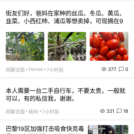
街友们好，爸妈在家种的丝瓜、冬瓜、黄瓜、
韭菜、小西红柿、浦瓜等想卖掉，可现摘在9
377
0
Feimei
闲聊法国
7小时前
本人需要一台二手自行车，不要太贵，一般就
可以，有的私信我，谢谢。
321
18
闲聊法国
槟屿
7小时前
巴黎19区加强打击吸食快克毒