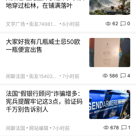
地穿过松林，在铺满落叶
62
0
文学广场
街友74981146
6小时前
大家好我有几瓶威士忌50欧
一瓶便宜出售
586
4
闲聊法国
街友15402223
7小时前
法国“假银行顾问”诈骗增多：
宪兵提醒牢记这3点，验证码
千万别告诉别人
678
1
闲聊法国
网站编辑
7小时前