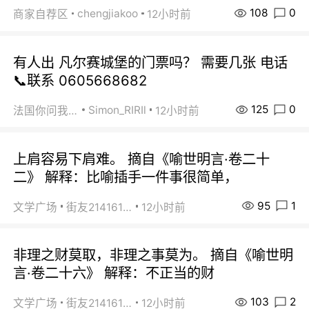
108
0
chengjiakoo
商家自荐区
12小时前
有人出 凡尔赛城堡的门票吗？ 需要几张 电话
📞联系 0605668682
125
0
Simon_RIRIl
法国你问我答
12小时前
上肩容易下肩难。 摘自《喻世明言·卷二十
二》 解释：比喻插手一件事很简单，
95
1
文学广场
街友21416156
12小时前
非理之财莫取，非理之事莫为。 摘自《喻世明
言·卷二十六》 解释：不正当的财
103
2
文学广场
街友21416156
12小时前