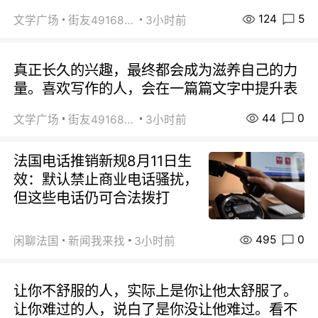
124
5
文学广场
街友49168527
3小时前
真正长久的兴趣，最终都会成为滋养自己的力
量。喜欢写作的人，会在一篇篇文字中提升表
44
0
文学广场
街友49168527
3小时前
法国电话推销新规8月11日生
效：默认禁止商业电话骚扰，
但这些电话仍可合法拨打
495
0
闲聊法国
新闻我来找
3小时前
让你不舒服的人，实际上是你让他太舒服了。
让你难过的人，说白了是你没让他难过。看不