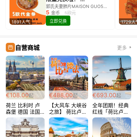
郭氏夫妻肺片MAISON GUO5欧代金券限量兑换啦！
5
金币
5欧元
立即兑换
1891人气
1729人
自营商城
更多
€108.00
€488.00
€693.00
起
起
起
荷兰 比利时 卢
【大风车 大峡谷
全年团期！经典
森堡 德国 法国
之旅】 荷比卢德
红线「荷比卢德
超爽玩遍西欧 循
法 巴黎上下 经
法」七天循环 五
环线 全程四星宾
典五国四日游
国 仅售99欧/人/
馆 108欧/人/天
488欧/人
天！巴黎上下！