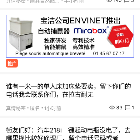
145
3
真情秘密
顺其自然随缘
半小时前
推广
谁有一米一的单人床加床垫要卖，留下你们的
电话我会联系你们，在拉古耐无
83
1
真情秘密
匿名
1小时前
街友们好：汽车218i一键起动电瓶没电了，去
哪里换比较好修理厂，留个电话号码或者