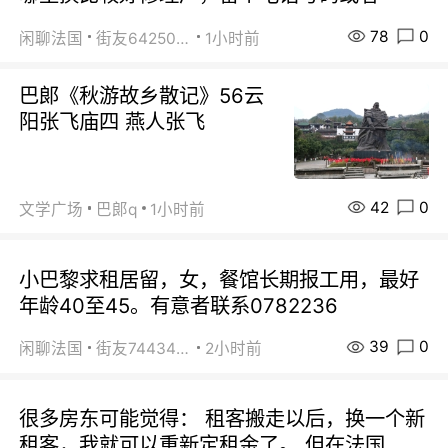
78
0
闲聊法国
街友64250024
1小时前
巴郞《秋游故乡散记》56云
阳张飞庙四 燕人张飞
42
0
文学广场
巴郞q
1小时前
小巴黎求租居留，女，餐馆长期报工用，最好
年龄40至45。有意者联系0782236
39
0
闲聊法国
街友74434350
2小时前
很多房东可能觉得： 租客搬走以后，换一个新
租客，我就可以重新定租金了。 但在法国