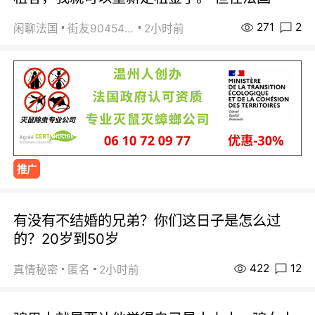
271
2
闲聊法国
街友90454511
2小时前
推广
有没有不结婚的兄弟？你们这日子是怎么过
的？20岁到50岁
422
12
真情秘密
匿名
2小时前