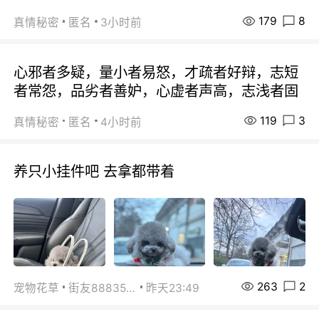
179
8
真情秘密
匿名
3小时前
心邪者多疑，量小者易怒，才疏者好辩，志短
者常怨，品劣者善妒，心虚者声高，志浅者固
119
3
真情秘密
匿名
4小时前
养只小挂件吧 去拿都带着
263
2
宠物花草
街友88835518
昨天23:49