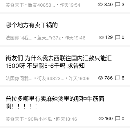
340
3
美食天下
街友40858442
昨天19:54
哪个地方有卖干锅的
129
0
法国你问我答
蓝天_Fr37z
昨天19:46
街友们 为什么我去西联往国内汇款只能汇
1500呀 不是能5-6千吗 求告知
786
6
法国你问我答
街友64823891
昨天19:09
普拉多哪里有卖麻辣烫里的那种牛筋面
啊！！！！！
160
0
美食天下
90后小地瓜
昨天18:46