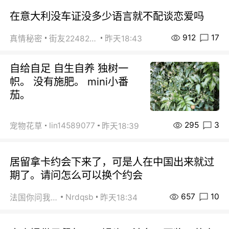
在意大利没车证没多少语言就不配谈恋爱吗
912
17
真情秘密
街友22482465
昨天18:43
自给自足 自生自养 独树一
帜。 没有施肥。 mini小番
茄。
295
3
lin14589077
宠物花草
昨天18:39
居留拿卡约会下来了，可是人在中国出来就过
期了。请问怎么可以换个约会
657
10
Nrdqsb
法国你问我答
昨天18:34