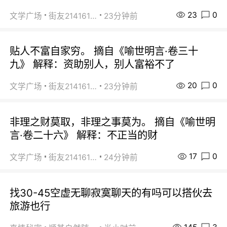
23
0
文学广场
街友21416156
23分钟前
贴人不富自家穷。 摘自《喻世明言·卷三十
九》 解释：资助别人，别人富裕不了
20
0
文学广场
街友21416156
23分钟前
非理之财莫取，非理之事莫为。 摘自《喻世明
言·卷二十六》 解释：不正当的财
17
0
文学广场
街友21416156
24分钟前
找30-45空虚无聊寂寞聊天的有吗可以搭伙去
旅游也行