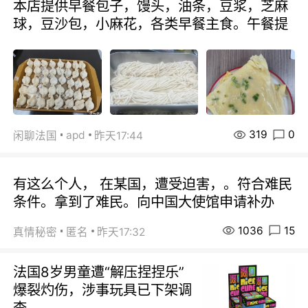
本店提供早餐包子，馒头，油条，豆浆，芝麻
球，豆沙包，小麻花，各类早餐主食。午餐提
319
0
apd
闲聊法国
昨天17:44
有这么个人， 在某国，遭受迫害，。符合难民
条件。拿到了难民。向中国大使馆申请补办
1036
15
真情秘密
匿名
昨天17:32
法国8岁男童遭“解压捏捏乐”
爆裂灼伤，涉事玩具已下架调
查