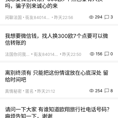
吗，骗子别来诚心的来
294
3
闲聊法国
街友84014588
昨天22:56
我想要微信钱，找人换300欧7个点要可以微
信转账的
156
0
法国你问我答
街友84014588
昨天22:50
离别终须有 只能把这份情谊放在心底深处 留
给时间吧
254
8
真情秘密
匿名
昨天21:12
请问一下大家 有谁知道欧翔旅行社电话号码？
麻烦告知一下，谢谢