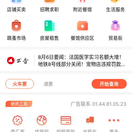
店铺买卖
招聘求职
附近餐馆
生活服务
8月6日要闻：法国医学实习名额大增！
地铁8号线部分关闭！宠物店违规罚款出
炉！
跳蚤市场
房屋租售
餐馆供应区
贸易街
巴黎地铁音乐家海选启动！
8月6日要闻：法国医学实习名额大增！
地铁8号线部分关闭！宠物店违规罚款出
炉！
巴黎地铁音乐家海选启动！
火车票
通票
开始查询
广告联系 01.44.61.05.23
查汇率
续居留
护照更新
出租车
更多