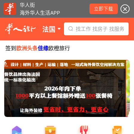
华人街
立即下载
海外华人生活APP
法国
找工作 找房子 找服务
签到
欧洲头条
佳缘
欧橙旅行