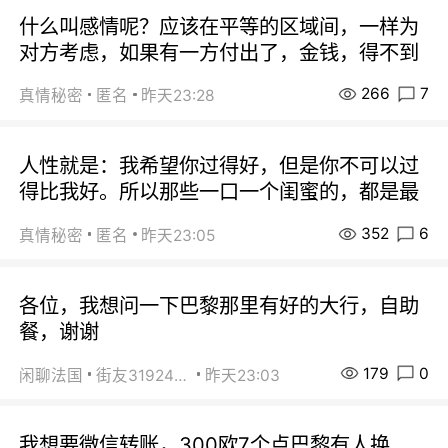
什么叫感情呢？应该在平等的区域间，一样为
对方考虑，如果有一方付出了，金钱，得不到
266
7
真情秘密
匿名
昨天23:28
人性就是：我希望你过得好，但是你不可以过
得比我好。所以那些一口一个闺蜜的，都是最
352
6
真情秘密
匿名
昨天23:05
各位，我想问一下巴黎那里有好的大行，自助
餐，谢谢
179
0
闲聊法国
街友31924072
昨天23:03
我想要微信转账，300欧7个点巴黎有人换