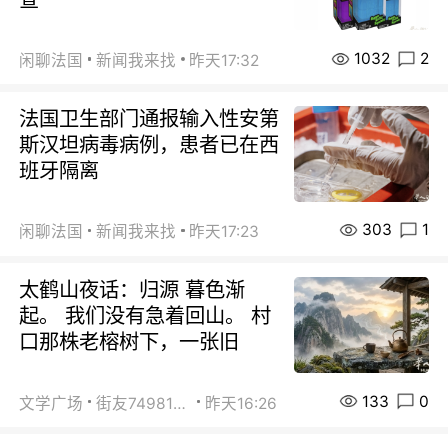
1032
2
闲聊法国
新闻我来找
昨天17:32
法国卫生部门通报输入性安第
斯汉坦病毒病例，患者已在西
班牙隔离
303
1
闲聊法国
新闻我来找
昨天17:23
太鹤山夜话：归源 暮色渐
起。 我们没有急着回山。 村
口那株老榕树下，一张旧
133
0
文学广场
街友74981146
昨天16:26