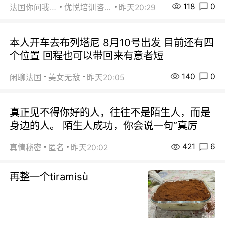
118
0
法国你问我答
优悦培训咨询
昨天20:29
本人开车去布列塔尼 8月10号出发 目前还有四
个位置 回程也可以带回来有意者短
140
0
闲聊法国
美女无敌
昨天20:05
真正见不得你好的人，往往不是陌生人，而是
身边的人。 陌生人成功，你会说一句“真厉
421
6
真情秘密
匿名
昨天20:02
再整一个tiramisù