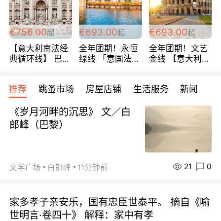
包拼房~
€756.00
€693.00
€693.00
起
起
起
【意大利南法经
全年团期！永恒
全年团期！文艺
典循环线】 巴黎
绿线 「意国法
金线 【意大利一
上下 所有日期铁
南」巴黎上下 去
地】 循环7日游
发！ 全程四星级
意大利 南法 99
全程693欧/人起
推荐
跳蚤市场
房屋店铺
生活服务
新闻
宾馆 108欧/天起
欧/天起 ~包拼房
每周铁发！
全程756欧/位
《岁月河畔的沉思》 文／白
郎峰（巴黎）
21
0
文学广场
白郞峰
11分钟前
家多孝子亲安乐，国有忠臣世泰平。 摘自《喻
世明言·卷四十》 解释：家中有孝