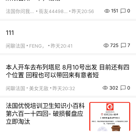
151
0
法国你问我答
街友44498484
昨天20:56
111
725
7
闲聊法国
FENG，
昨天20:41
本人开车去布列塔尼 8月10号出发 目前还有四
个位置 回程也可以带回来有意者短
302
0
闲聊法国
美女无敌
昨天20:32
法国优悦培训卫生知识小百科
第六百一十四回- 破损餐盘应
立即淘汰