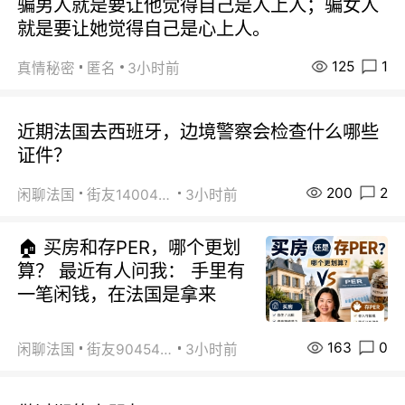
骗男人就是要让他觉得自己是人上人；骗女人
就是要让她觉得自己是心上人。
125
1
真情秘密
匿名
3小时前
近期法国去西班牙，边境警察会检查什么哪些
证件？
200
2
闲聊法国
街友14004820
3小时前
🏠 买房和存PER，哪个更划
算？ 最近有人问我： 手里有
一笔闲钱，在法国是拿来
163
0
闲聊法国
街友90454511
3小时前