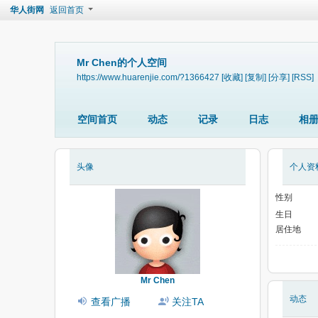
华人街网
返回首页
Mr Chen的个人空间
https://www.huarenjie.com/?1366427
[收藏]
[复制]
[分享]
[RSS]
空间首页
动态
记录
日志
相
头像
个人资
性别
生日
居住地
Mr Chen
动态
查看广播
关注TA