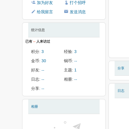
加为好友
打个招呼
给我留言
发送消息
统计信息
已有
--
人来访过
积分:
3
经验:
3
金币:
30
铜币:
--
分享
好友:
--
主题:
1
日志:
--
相册:
--
分享:
--
日志
相册