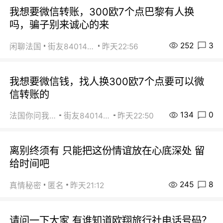
我想要微信转账，300欧7个点巴黎有人换
吗，骗子别来诚心的来
252
3
闲聊法国
街友84014588
昨天22:56
我想要微信钱，找人换300欧7个点要可以微
信转账的
134
0
法国你问我答
街友84014588
昨天22:50
离别终须有 只能把这份情谊放在心底深处 留
给时间吧
245
8
真情秘密
匿名
昨天21:12
请问一下大家 有谁知道欧翔旅行社电话号码？