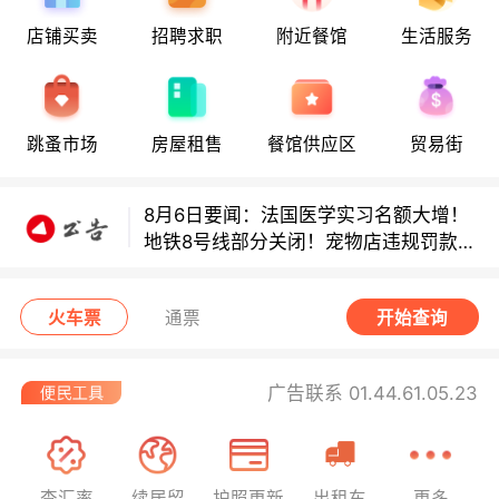
店铺买卖
招聘求职
附近餐馆
生活服务
8月6日要闻：法国医学实习名额大增！
地铁8号线部分关闭！宠物店违规罚款出
炉！
巴黎地铁音乐家海选启动！
跳蚤市场
房屋租售
餐馆供应区
贸易街
8月6日要闻：法国医学实习名额大增！
地铁8号线部分关闭！宠物店违规罚款出
炉！
巴黎地铁音乐家海选启动！
火车票
通票
开始查询
广告联系 01.44.61.05.23
查汇率
续居留
护照更新
出租车
更多