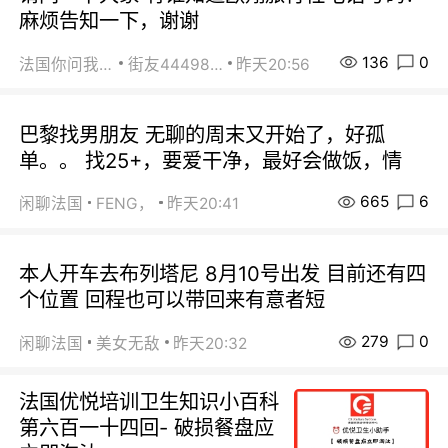
麻烦告知一下，谢谢
136
0
法国你问我答
街友44498484
昨天20:56
巴黎找男朋友 无聊的周末又开始了，好孤
单。。 找25+，要爱干净，最好会做饭，情
665
6
闲聊法国
FENG，
昨天20:41
本人开车去布列塔尼 8月10号出发 目前还有四
个位置 回程也可以带回来有意者短
279
0
闲聊法国
美女无敌
昨天20:32
法国优悦培训卫生知识小百科
第六百一十四回- 破损餐盘应