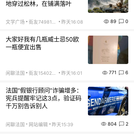
地穿过松林，在铺满落叶
89
0
文学广场
街友74981146
昨天16:08
大家好我有几瓶威士忌50欧
一瓶便宜出售
771
6
闲聊法国
街友15402223
昨天16:01
法国“假银行顾问”诈骗增多：
宪兵提醒牢记这3点，验证码
千万别告诉别人
804
2
闲聊法国
网站编辑
昨天15:39