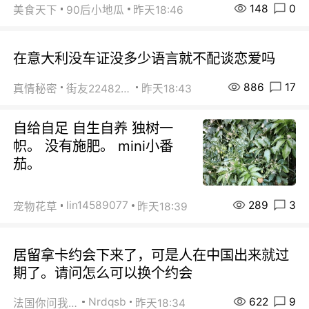
148
0
美食天下
90后小地瓜
昨天18:46
在意大利没车证没多少语言就不配谈恋爱吗
886
17
真情秘密
街友22482465
昨天18:43
自给自足 自生自养 独树一
帜。 没有施肥。 mini小番
茄。
289
3
lin14589077
宠物花草
昨天18:39
居留拿卡约会下来了，可是人在中国出来就过
期了。请问怎么可以换个约会
622
9
Nrdqsb
法国你问我答
昨天18:34