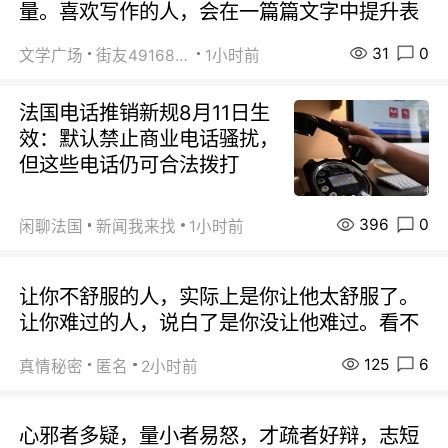
量。喜欢写作的人，会在一篇篇文字中提升表
31
0
文学广场
街友49168527
1小时前
法国电话推销新规8月11日生
效：默认禁止商业电话骚扰，
但这些电话仍可合法拨打
396
0
闲聊法国
新闻我来找
1小时前
让你不舒服的人，实际上是你让他太舒服了。
让你难过的人，说白了是你没让他难过。看不
125
6
真情秘密
匿名
2小时前
心邪者多疑，量小者易怒，才疏者好辩，志短