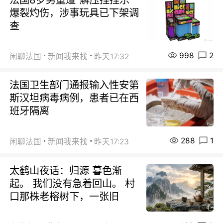
爆裂灼伤，涉事玩具已下架调
查
998
2
闲聊法国
新闻我来找
昨天17:32
法国卫生部门通报输入性安第
斯汉坦病毒病例，患者已在西
班牙隔离
288
1
闲聊法国
新闻我来找
昨天17:23
太鹤山夜话：归源 暮色渐
起。 我们没有急着回山。 村
口那株老榕树下，一张旧