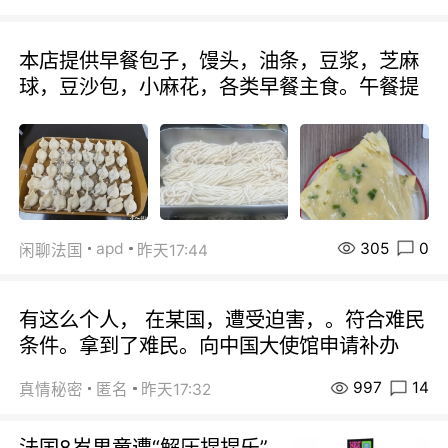
本店提供早餐包子，馒头，油条，豆浆，芝麻
球，豆沙包，小麻花，各类早餐主食。午餐提
305
0
apd
闲聊法国
昨天17:44
有这么个人， 在某国，遭受迫害，。符合难民
条件。拿到了难民。向中国大使馆申请补办
997
14
真情秘密
匿名
昨天17:32
法国8岁男童遭“解压捏捏乐”