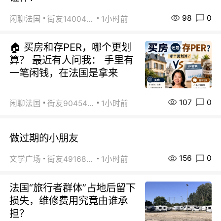
98
0
闲聊法国
街友14004820
1小时前
🏠 买房和存PER，哪个更划
算？ 最近有人问我： 手里有
一笔闲钱，在法国是拿来
107
0
闲聊法国
街友90454511
1小时前
做过期的小朋友
156
0
文学广场
街友49168527
1小时前
法国“旅行者群体”占地后留下
损失，维修费用究竟由谁承
担？