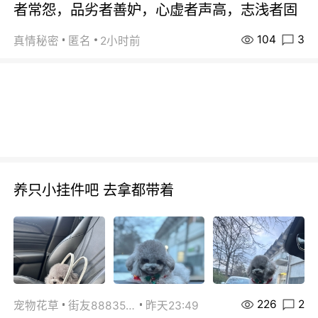
者常怨，品劣者善妒，心虚者声高，志浅者固
104
3
真情秘密
匿名
2小时前
养只小挂件吧 去拿都带着
226
2
宠物花草
街友88835518
昨天23:49