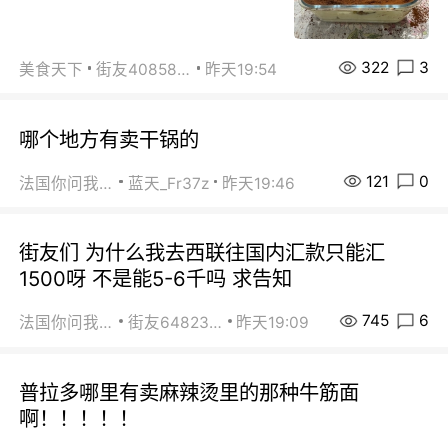
322
3
美食天下
街友40858442
昨天19:54
哪个地方有卖干锅的
121
0
法国你问我答
蓝天_Fr37z
昨天19:46
街友们 为什么我去西联往国内汇款只能汇
1500呀 不是能5-6千吗 求告知
745
6
法国你问我答
街友64823891
昨天19:09
普拉多哪里有卖麻辣烫里的那种牛筋面
啊！！！！！