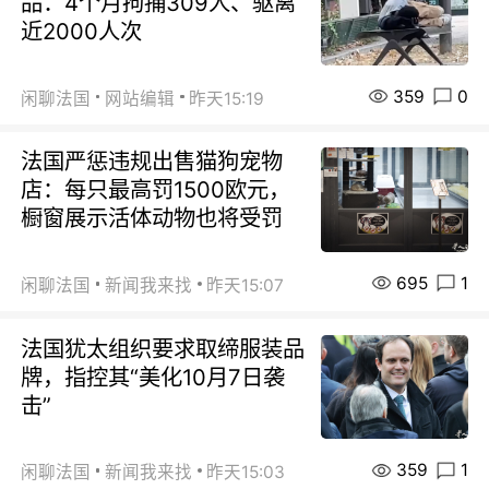
品：4个月拘捕309人、驱离
近2000人次
359
0
闲聊法国
网站编辑
昨天15:19
法国严惩违规出售猫狗宠物
店：每只最高罚1500欧元，
橱窗展示活体动物也将受罚
695
1
闲聊法国
新闻我来找
昨天15:07
法国犹太组织要求取缔服装品
牌，指控其“美化10月7日袭
击”
359
1
闲聊法国
新闻我来找
昨天15:03