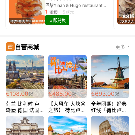
巴黎Yinan & Hugo restaurant除简餐类全场8折
1
金币
5欧元
立即兑换
1729人气
2862
自营商城
更多
€108.00
€488.00
€693.00
起
起
起
荷兰 比利时 卢
【大风车 大峡谷
全年团期！经典
森堡 德国 法国
之旅】 荷比卢德
红线「荷比卢德
超爽玩遍西欧 循
法 巴黎上下 经
法」七天循环 五
环线 全程四星宾
典五国四日游
国 仅售99欧/人/
馆 108欧/人/天
488欧/人
天！巴黎上下！