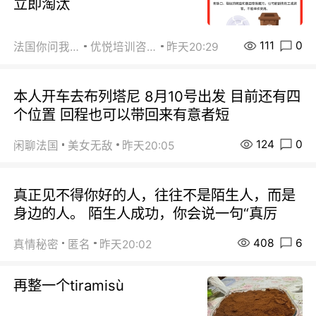
立即淘汰
111
0
法国你问我答
优悦培训咨询
昨天20:29
本人开车去布列塔尼 8月10号出发 目前还有四
个位置 回程也可以带回来有意者短
124
0
闲聊法国
美女无敌
昨天20:05
真正见不得你好的人，往往不是陌生人，而是
身边的人。 陌生人成功，你会说一句“真厉
408
6
真情秘密
匿名
昨天20:02
再整一个tiramisù