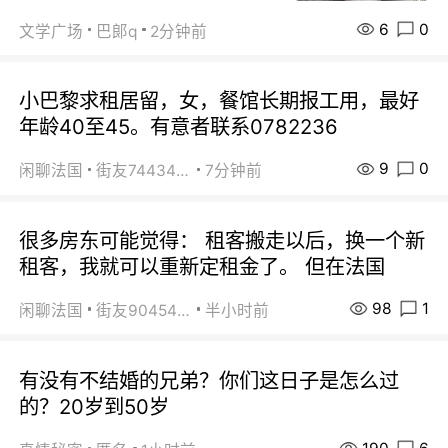
6
0
文学广场
巴郞q
2分钟前
小巴黎求租居留，女，餐馆长期报工用，最好
年龄40至45。有意者联系0782236
9
0
闲聊法国
街友74434350
7分钟前
很多房东可能觉得： 租客搬走以后，换一个新
租客，我就可以重新定租金了。 但在法国
98
1
闲聊法国
街友90454511
半小时前
有没有不结婚的兄弟？你们这日子是怎么过
的？20岁到50岁