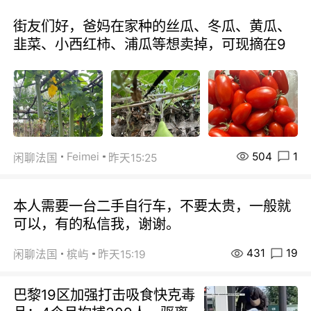
街友们好，爸妈在家种的丝瓜、冬瓜、黄瓜、
韭菜、小西红柿、浦瓜等想卖掉，可现摘在9
504
1
Feimei
闲聊法国
昨天15:25
本人需要一台二手自行车，不要太贵，一般就
可以，有的私信我，谢谢。
431
19
闲聊法国
槟屿
昨天15:19
巴黎19区加强打击吸食快克毒