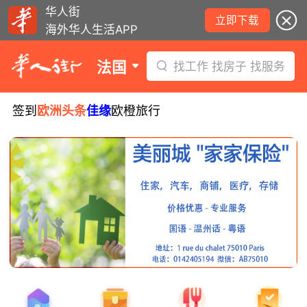
华人街
立即下载
海外华人生活APP
法国
找工作 找房子 找服务
签到
欧洲头条
佳缘
欧橙旅行