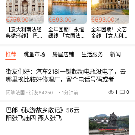
包拼房~
€756.00
€693.00
€693.00
起
起
起
【意大利南法经
全年团期！永恒
全年团期！文艺
典循环线】 巴黎
绿线 「意国法
金线 【意大利一
上下 所有日期铁
南」巴黎上下 去
地】 循环7日游
发！ 全程四星级
意大利 南法 99
全程693欧/人起
推荐
跳蚤市场
房屋店铺
生活服务
新闻
宾馆 108欧/天起
欧/天起 ~包拼房
每周铁发！
全程756欧/位
街友们好：汽车218i一键起动电瓶没电了，去
哪里换比较好修理厂，留个电话号码或者
1
0
闲聊法国
街友64250024
1分钟前
巴郞《秋游故乡散记》56云
阳张飞庙四 燕人张飞