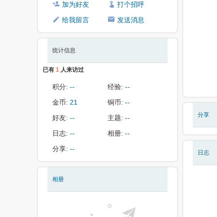
加为好友
打个招呼
给我留言
发送消息
统计信息
已有
1
人来访过
积分:
--
经验:
--
金币:
21
铜币:
--
分享
好友:
--
主题:
--
日志:
--
相册:
--
分享:
--
日志
相册