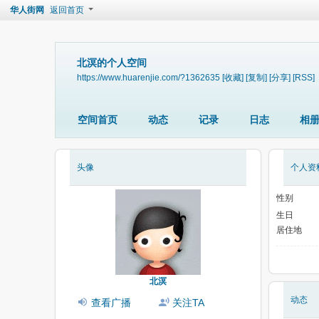
华人街网
返回首页
北溟的个人空间
https://www.huarenjie.com/?1362635
[收藏]
[复制]
[分享]
[RSS]
空间首页
动态
记录
日志
相
头像
个人资
性别
生日
居住地
北溟
动态
查看广播
关注TA