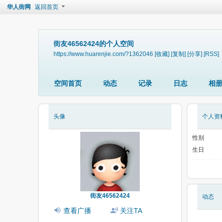
华人街网
返回首页
街友46562424的个人空间
https://www.huarenjie.com/?1362046
[收藏]
[复制]
[分享]
[RSS]
空间首页
动态
记录
日志
相
头像
个人资
性别
生日
街友46562424
动态
查看广播
关注TA