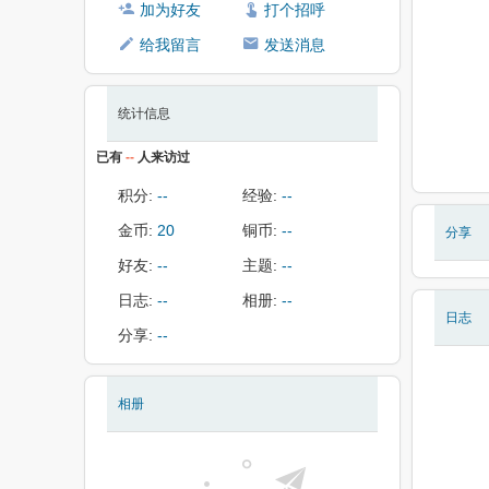
加为好友
打个招呼
给我留言
发送消息
统计信息
已有
--
人来访过
积分:
--
经验:
--
金币:
20
铜币:
--
分享
好友:
--
主题:
--
日志:
--
相册:
--
日志
分享:
--
相册