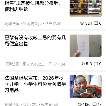
销售”规定被法院部分撤销，
便利店胜诉
324
0
闲聊法国
新闻我来找
昨天17:39
巴黎有没有收威士忌的我有几
瓶便宜出售
513
0
闲聊法国
街友15402223
昨天17:34
法国圣但尼宣布：2026年秋
季开学，小学生可免费领取学
习用品
1126
17
闲聊法国
网站编辑
昨天16:45