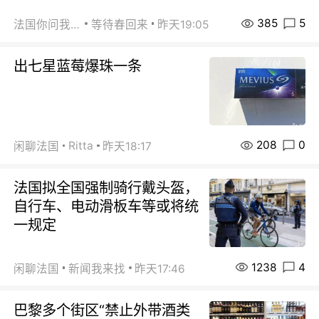
385
5
法国你问我答
等待春回来
昨天19:05
出七星蓝莓爆珠一条
208
0
Ritta
闲聊法国
昨天18:17
法国拟全国强制骑行戴头盔，
自行车、电动滑板车等或将统
一规定
1238
4
闲聊法国
新闻我来找
昨天17:46
巴黎多个街区“禁止外带酒类