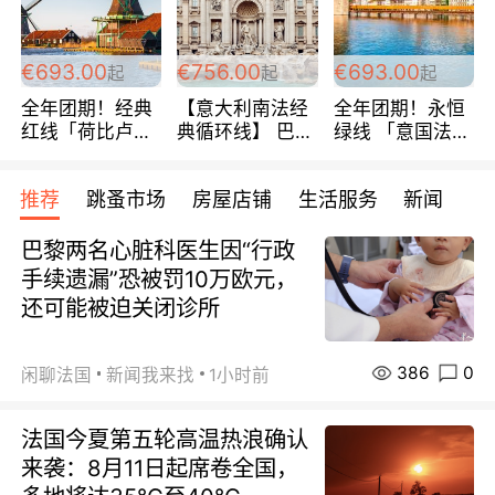
€693.00
€756.00
€693.00
起
起
起
全年团期！经典
【意大利南法经
全年团期！永恒
红线「荷比卢德
典循环线】 巴黎
绿线 「意国法
法」七天循环 五
上下 所有日期铁
南」巴黎上下 去
国 仅售99欧/人/
发！ 全程四星级
意大利 南法 99
推荐
跳蚤市场
房屋店铺
生活服务
新闻
天！巴黎上下！
宾馆 108欧/天起
欧/天起 ~包拼房
包拼房~
全程756欧/位
巴黎两名心脏科医生因“行政
手续遗漏”恐被罚10万欧元，
还可能被迫关闭诊所
386
0
闲聊法国
新闻我来找
1小时前
法国今夏第五轮高温热浪确认
来袭：8月11日起席卷全国，