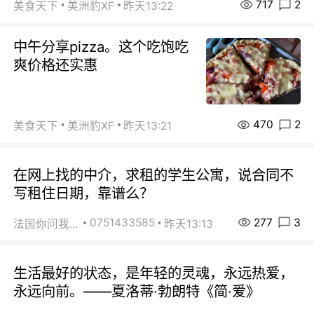
717
2
美食天下
美洲豹XF
昨天13:22
中午分享pizza。这个吃饱吃
爽价格还实惠
470
2
美食天下
美洲豹XF
昨天13:21
在网上找的中介，求租的学生公寓，说合同不
写租住日期，靠谱么？
277
3
0751433585
法国你问我答
昨天13:13
生活最好的状态，是年轻的灵魂，永远热爱，
永远向前。——夏洛蒂·勃朗特《简·爱》