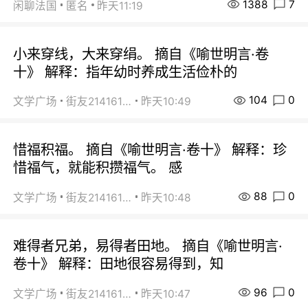
1388
7
闲聊法国
匿名
昨天11:19
小来穿线，大来穿绢。 摘自《喻世明言·卷
十》 解释：指年幼时养成生活俭朴的
104
0
文学广场
街友21416156
昨天10:49
惜福积福。 摘自《喻世明言·卷十》 解释：珍
惜福气，就能积攒福气。 感
88
0
文学广场
街友21416156
昨天10:48
难得者兄弟，易得者田地。 摘自《喻世明言·
卷十》 解释：田地很容易得到，知
96
0
文学广场
街友21416156
昨天10:47