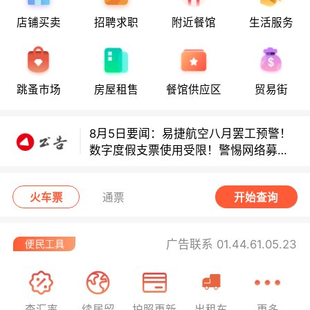
店铺买卖
招聘求职
附近餐馆
生活服务
多款避孕套因安全缺陷召回！
多款避孕套因安全缺陷召回！
跳蚤市场
房屋租售
餐馆供应区
贸易街
8月5日要闻：易捷航空八月罢工预警！
数字度假支票使用受限！警惕网络募捐
骗局！
无栏杆收费站逃费将重罚！
火车票
通票
开始查询
广告联系 01.44.61.05.23
查汇率
续居留
护照更新
出租车
更多