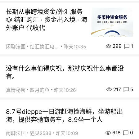
长期从事跨境资金/外汇服务
💱 结汇购汇 · 资金出入境 · 海
外账户 代收代
299
1
闲聊法国
结汇换汇电汇
昨天10:35
没有什么事值得庆祝，那就庆祝什么事都没
有。
217
5
真情秘密
四月的鱼
昨天10:26
8.7号dieppe一日游赶海捡海鲜，坐游船出
海，提供奔驰商务车，8.9坐一个人
618
0
闲聊法国
遇见2588
昨天10:09