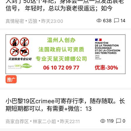
人到了50这个年纪，身体会一点一点发出哀老
信号， 年轻时，总以为衰老很遥远；如今
638
14
真情秘密
迈狼
昨天23:00
推广
小巴黎19区crimee可寄存行李，随存随取。长
期短期都可以，有需要+微信：13
119
0
商家自荐区
林家二小姐
昨天22:11