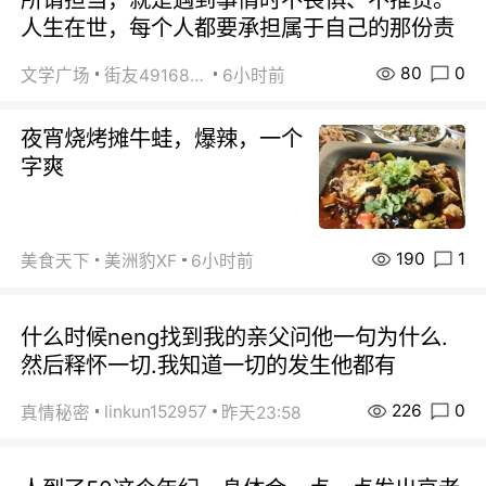
人生在世，每个人都要承担属于自己的那份责
80
0
文学广场
街友49168527
6小时前
夜宵烧烤摊牛蛙，爆辣，一个
字爽
190
1
美食天下
美洲豹XF
6小时前
什么时候neng找到我的亲父问他一句为什么.
然后释怀一切.我知道一切的发生他都有
226
0
linkun152957
真情秘密
昨天23:58