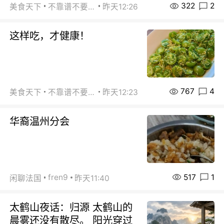
322
2
美食天下
不靠谱不要联系
昨天12:26
这样吃，才健康！
767
4
美食天下
不靠谱不要联系
昨天12:23
华裔温州分会
517
1
fren9
闲聊法国
昨天11:40
太鹤山夜话：归源 太鹤山的
晨雾还没有散尽。 阳光穿过