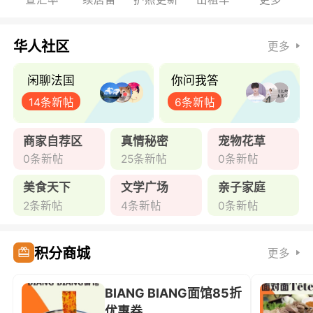
华人社区
更多
闲聊法国
你问我答
14条新帖
6条新帖
商家自荐区
真情秘密
宠物花草
0条新帖
25条新帖
0条新帖
美食天下
文学广场
亲子家庭
2条新帖
4条新帖
0条新帖
积分商城
更多
BIANG BIANG面馆85折
优惠券