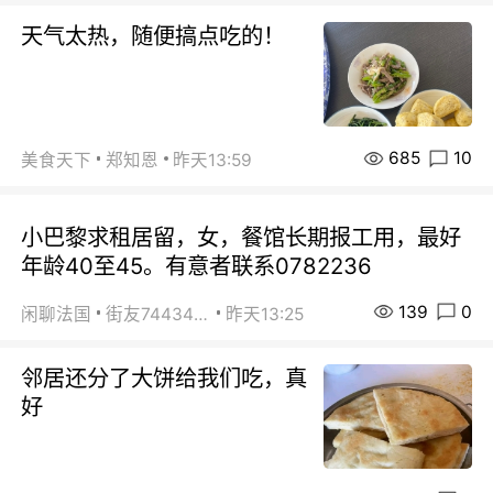
天气太热，随便搞点吃的！
685
10
美食天下
郑知恩
昨天13:59
小巴黎求租居留，女，餐馆长期报工用，最好
年龄40至45。有意者联系0782236
139
0
闲聊法国
街友74434350
昨天13:25
邻居还分了大饼给我们吃，真
好