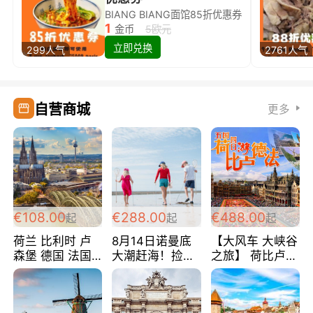
BIANG BIANG面馆85折优惠券
1
金币
5欧元
立即兑换
299人气
2761人气
自营商城
更多
€108.00
€288.00
€488.00
起
起
起
荷兰 比利时 卢
8月14日诺曼底
【大风车 大峡谷
森堡 德国 法国
大潮赶海！捡海
之旅】 荷比卢德
超爽玩遍西欧 循
鲜！轻轻松松海
法 巴黎上下 经
环线 全程四星宾
边爽玩三日游
典五国四日游
馆 108欧/人/天
288欧/人
488欧/人