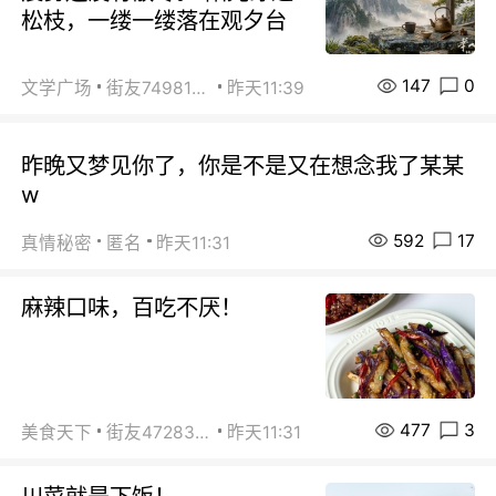
松枝，一缕一缕落在观夕台
147
0
文学广场
街友74981146
昨天11:39
昨晚又梦见你了，你是不是又在想念我了某某
w
592
17
真情秘密
匿名
昨天11:31
麻辣口味，百吃不厌！
477
3
美食天下
街友472838572
昨天11:31