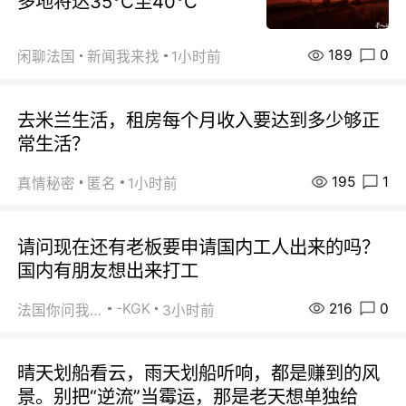
多地将达35℃至40℃
189
0
闲聊法国
新闻我来找
1小时前
去米兰生活，租房每个月收入要达到多少够正
常生活？
195
1
真情秘密
匿名
1小时前
请问现在还有老板要申请国内工人出来的吗？
国内有朋友想出来打工
216
0
-KGK
法国你问我答
3小时前
晴天划船看云，雨天划船听响，都是赚到的风
景。别把“逆流”当霉运，那是老天想单独给