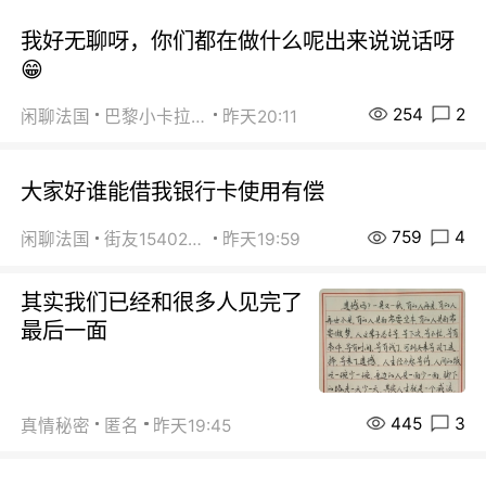
我好无聊呀，你们都在做什么呢出来说说话呀
😁
254
2
闲聊法国
巴黎小卡拉咪
昨天20:11
大家好谁能借我银行卡使用有偿
759
4
闲聊法国
街友15402223
昨天19:59
其实我们已经和很多人见完了
最后一面
445
3
真情秘密
匿名
昨天19:45