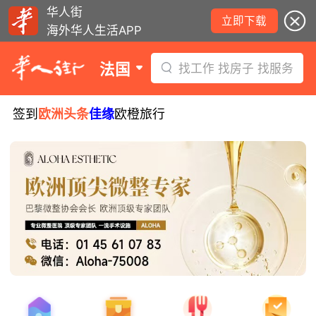
华人街
立即下载
海外华人生活APP
法国
找工作 找房子 找服务
签到
欧洲头条
佳缘
欧橙旅行
8月5日要闻：易捷航空八月罢工预警！
数字度假支票使用受限！警惕网络募捐
骗局！
无栏杆收费站逃费将重罚！