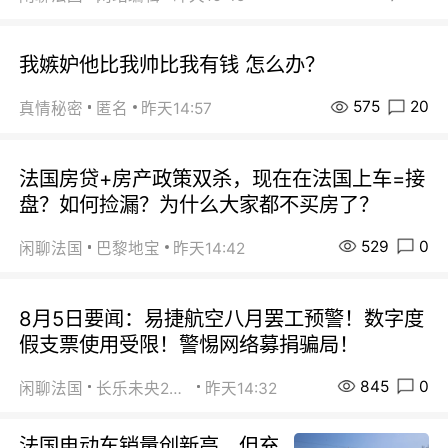
我嫉妒他比我帅比我有钱 怎么办？
575
20
真情秘密
匿名
昨天14:57
法国房贷+房产政策双杀，现在在法国上车=接
盘？如何捡漏？为什么大家都不买房了？
529
0
闲聊法国
巴黎地宝
昨天14:42
8月5日要闻：易捷航空八月罢工预警！数字度
假支票使用受限！警惕网络募捐骗局！
845
0
闲聊法国
长乐未央2015
昨天14:32
法国电动车销量创新高，但充