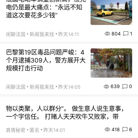
电仍是最大痛点：“永远不知
道这次要花多少钱”
804
1
闲聊法国
新闻我来找
昨天14:11
巴黎第19区毒品问题严峻：4
个月逮捕309人，警方展开大
规模打击行动
639
0
闲聊法国
新闻我来找
昨天14:05
物以类聚，人以群分”。 做生意人说生意事，
一个字信任。 打赌人天天吹牛又败家，带
418
6
真情秘密
匿名
昨天14:01