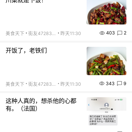
川菜就是下饭！
403
2
美食天下
街友472838572
昨天11:30
开饭了，老铁们
343
9
美食天下
街友472838572
昨天11:30
这种人真的，想杀他的心都
有。（法国）