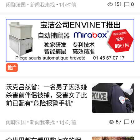
151
0
闲聊法国
新闻我来找
1小时前
推广
沃克吕兹省：一名男子因涉嫌
杀害前伴侣被捕，受害女子此
前已配有“危险报警手机”
87
0
闲聊法国
新闻我来找
1小时前