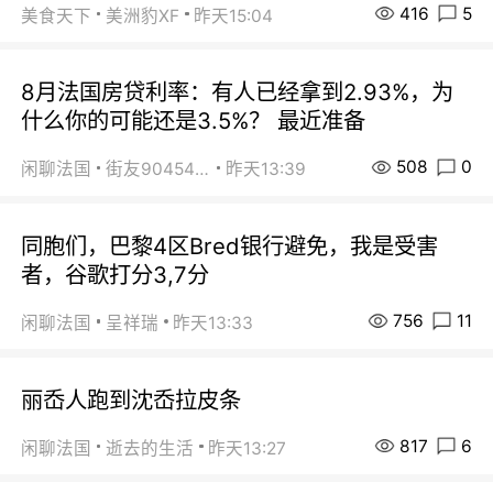
416
5
美食天下
美洲豹XF
昨天15:04
8月法国房贷利率：有人已经拿到2.93%，为
什么你的可能还是3.5%？ 最近准备
508
0
闲聊法国
街友90454511
昨天13:39
同胞们，巴黎4区Bred银行避免，我是受害
者，谷歌打分3,7分
756
11
闲聊法国
呈祥瑞
昨天13:33
丽岙人跑到沈岙拉皮条
817
6
闲聊法国
逝去的生活
昨天13:27