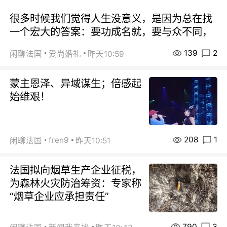
很多时候我们觉得人生没意义，是因为总在找
一个宏大的答案：要功成名就，要与众不同，
139
2
闲聊法国
爱尚婚礼
昨天10:59
蒙主恩泽、异域谋生；倍感起
始维艰！
208
1
fren9
闲聊法国
昨天10:51
法国拟向烟草生产企业征税，
为森林火灾防治筹资：专家称
“烟草企业应承担责任”
790
3