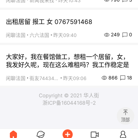
闲聊法国
新闻我来找
昨天10:43
出租居留 报工 女 0767591468
249
0
闲聊法国
六六法国
昨天09:40
大家好，我在餐馆做工，想租一个居留，女，
我发好久呢，现在这么难租吗？我工作稳定是
866
18
闲聊法国
街友74434350
昨天09:06
Copyright © 2021 华人街
浙ICP备16044168号-2
顶部