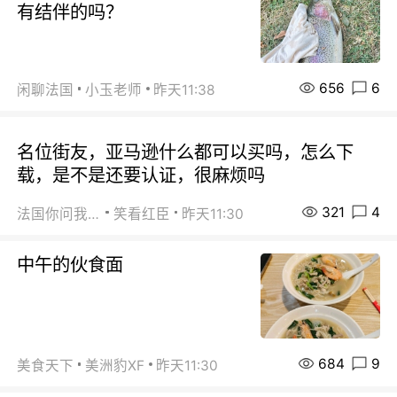
有结伴的吗？
656
6
闲聊法国
小玉老师
昨天11:38
名位街友，亚马逊什么都可以买吗，怎么下
载，是不是还要认证，很麻烦吗
321
4
法国你问我答
笑看红臣
昨天11:30
中午的伙食面
684
9
美食天下
美洲豹XF
昨天11:30