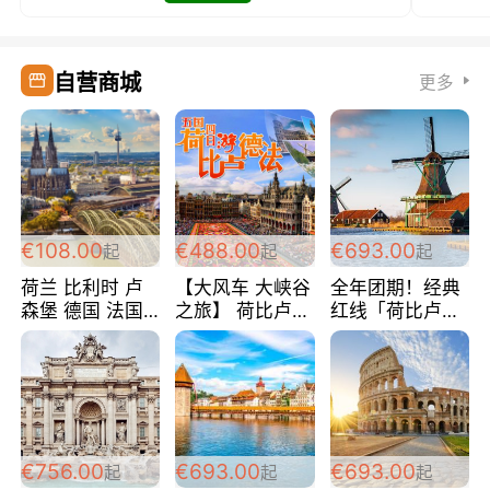
自营商城
更多
€108.00
€488.00
€693.00
起
起
起
荷兰 比利时 卢
【大风车 大峡谷
全年团期！经典
森堡 德国 法国
之旅】 荷比卢德
红线「荷比卢德
超爽玩遍西欧 循
法 巴黎上下 经
法」七天循环 五
环线 全程四星宾
典五国四日游
国 仅售99欧/人/
馆 108欧/人/天
488欧/人
天！巴黎上下！
包拼房~
€756.00
€693.00
€693.00
起
起
起