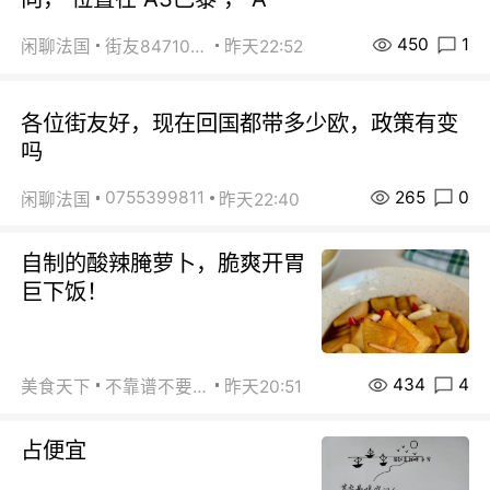
450
1
闲聊法国
街友84710671
昨天22:52
各位街友好，现在回国都带多少欧，政策有变
吗
265
0
0755399811
闲聊法国
昨天22:40
自制的酸辣腌萝卜，脆爽开胃
巨下饭！
434
4
美食天下
不靠谱不要联系
昨天20:51
占便宜