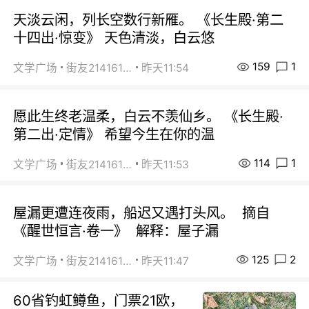
天淡云闲，列长空数行新雁。 《长生殿·第二
十四出·惊变》 天色清淡，白云悠
159
1
文学广场
街友21416156
昨天11:54
愿此生终老温柔，白云不羡仙乡。 《长生殿·
第二出·定情》 希望今生在你的温
114
1
文学广场
街友21416156
昨天11:53
屋漏更遭连夜雨，船迟又遇打头风。 摘自
《醒世恒言·卷一》 解释：屋子漏
125
2
文学广场
街友21416156
昨天11:47
60省钓虹鳟鱼，门票21欧，