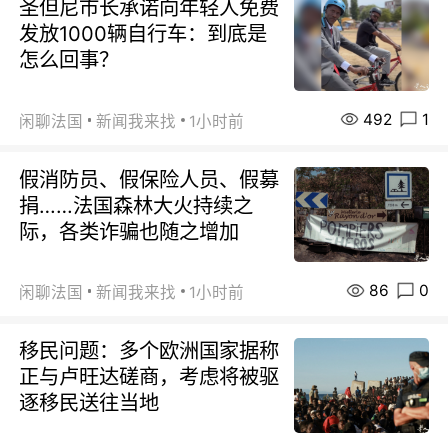
圣但尼市长承诺向年轻人免费
发放1000辆自行车：到底是
怎么回事？
492
1
闲聊法国
新闻我来找
1小时前
假消防员、假保险人员、假募
捐……法国森林大火持续之
际，各类诈骗也随之增加
86
0
闲聊法国
新闻我来找
1小时前
移民问题：多个欧洲国家据称
正与卢旺达磋商，考虑将被驱
逐移民送往当地