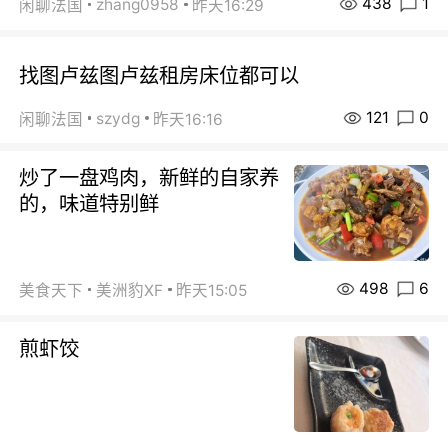
438
1
zhang0958
闲聊法国
昨天16:29
找图卢兹图卢兹租房床位都可以
121
0
szydg
闲聊法国
昨天16:16
炒了一盘鸡肉，新鲜的自家养
的，味道特别鲜
498
6
美食天下
美洲豹XF
昨天15:05
煎虾饺