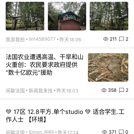
211
2
lin14589077
我游我拍
昨天18:06
法国农业遭遇高温、干旱和山
火重创：农民要求政府提供
“数十亿欧元”援助
358
2
闲聊法国
新闻我来找
昨天18:03
💚 17区 12.8平方.单个studio 💚 适合学生.工
作人士 【环境】
371
0
Simon_RIRIl
闲聊法国
昨天17:24