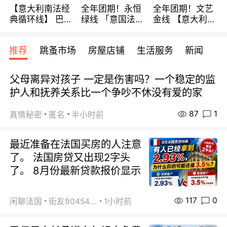
【意大利南法经
全年团期！永恒
全年团期！文艺
典循环线】 巴黎
绿线 「意国法
金线 【意大利一
上下 所有日期铁
南」巴黎上下 去
地】 循环7日游
发！ 全程四星级
意大利 南法 99
全程693欧/人起
推荐
跳蚤市场
房屋店铺
生活服务
新闻
宾馆 108欧/天起
欧/天起 ~包拼房
每周铁发！
全程756欧/位
父母离异对孩子 一定是伤害吗？一个稳定的监
护人和抚养关系比一个争吵不休没有爱的家
87
1
真情秘密
匿名
半小时前
最近准备在法国买房的人注意
了。 法国房贷又出现2字头
了。 8月份最新贷款报价显示
117
0
闲聊法国
街友90454511
1小时前