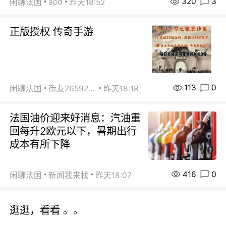
320
3
apd
闲聊法国
昨天18:52
正版授权 传奇手游
113
0
闲聊法国
街友26592800
昨天18:18
法国油价迎来好消息：汽油重
回每升2欧元以下，暑期出行
成本有所下降
416
0
闲聊法国
新闻我来找
昨天18:07
逛逛，看看 。。