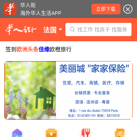
华人街
立即下载
海外华人生活APP
法国
找工作 找房子 找服务
签到
欧洲头条
佳缘
欧橙旅行