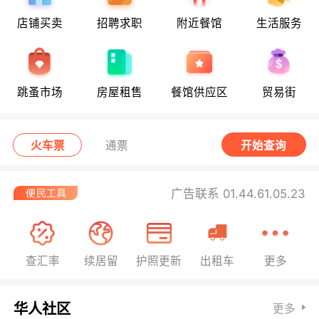
店铺买卖
招聘求职
附近餐馆
生活服务
跳蚤市场
房屋租售
餐馆供应区
贸易街
火车票
通票
开始查询
广告联系 01.44.61.05.23
查汇率
续居留
护照更新
出租车
更多
华人社区
更多