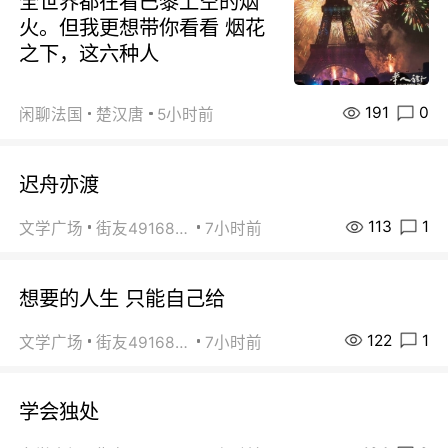
全世界都在看巴黎上空的烟
火。但我更想带你看看 烟花
之下，这六种人
191
0
闲聊法国
楚汉唐
5小时前
迟舟亦渡
113
1
文学广场
街友49168527
7小时前
想要的人生 只能自己给
122
1
文学广场
街友49168527
7小时前
学会独处