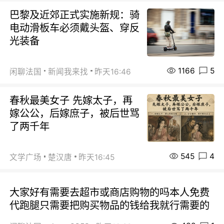
巴黎及近郊正式实施新规：骑
电动滑板车必须戴头盔、穿反
光装备
1166
5
闲聊法国
新闻我来找
昨天16:46
春秋最美女子 先嫁太子，再
嫁公公，后嫁庶子，被后世骂
了两千年
545
4
文学广场
楚汉唐
昨天16:45
大家好有需要去超市或商店购物的吗本人免费
代跑腿只需要把购买物品的钱给我就行需要的