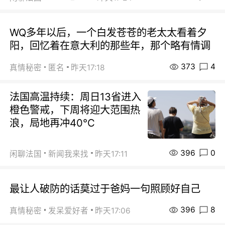
WQ多年以后，一个白发苍苍的老太太看着夕
阳，回忆着在意大利的那些年，那个略有情调
373
4
真情秘密
匿名
昨天17:18
法国高温持续：周日13省进入
橙色警戒，下周将迎大范围热
浪，局地再冲40℃
396
0
闲聊法国
新闻我来找
昨天17:11
最让人破防的话莫过于爸妈一句照顾好自己
396
8
真情秘密
发呆爱好者
昨天17:06