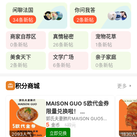
闲聊法国
你问我答
34条新帖
2条新帖
商家自荐区
真情秘密
宠物花草
0条新帖
26条新帖
1条新帖
美食天下
文学广场
亲子家庭
2条新帖
6条新帖
0条新帖
积分商城
更多
MAISON GUO 5欧代金券
限量兑换啦！ ...
郭氏夫妻肺片MAISON GUO5欧代金券限量兑换啦！
5
金币
5欧元
立即兑换
2093人气
1830