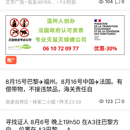
104
0
文学广场
街友49168527
7小时前
推广
8月15号巴黎✈️福州。8月16号中国✈️法国。有
偿带物，不接违禁品，海关责任自
123
0
商家自荐区
林家二小姐
昨天23:39
寻找证人 8月6号 晚上19h50 在A3往巴黎方
向， 位置在 A3巴黎 ， A