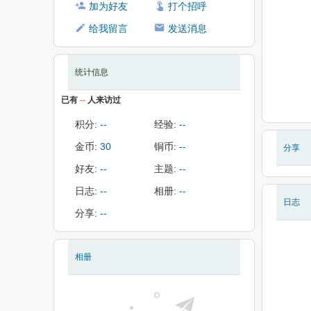
加为好友
打个招呼
给我留言
发送消息
统计信息
已有
--
人来访过
积分:
--
经验:
--
金币:
30
铜币:
--
分享
好友:
--
主题:
--
日志:
--
相册:
--
日志
分享:
--
相册