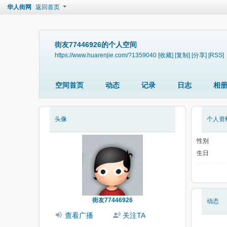
华人街网
返回首页
街友77446926的个人空间
https://www.huarenjie.com/?1359040
[收藏]
[复制]
[分享]
[RSS]
空间首页
动态
记录
日志
相
头像
个人资
性别
生日
街友77446926
动态
查看广播
关注TA