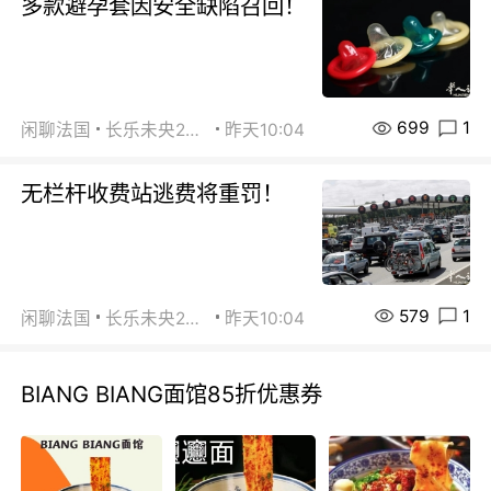
多款避孕套因安全缺陷召回！
699
1
闲聊法国
长乐未央2015
昨天10:04
无栏杆收费站逃费将重罚！
579
1
闲聊法国
长乐未央2015
昨天10:04
BIANG BIANG面馆85折优惠券