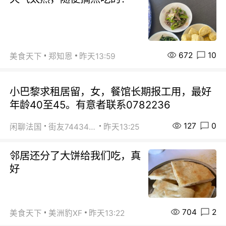
672
10
美食天下
郑知恩
昨天13:59
小巴黎求租居留，女，餐馆长期报工用，最好
年龄40至45。有意者联系0782236
127
0
闲聊法国
街友74434350
昨天13:25
邻居还分了大饼给我们吃，真
好
704
2
美食天下
美洲豹XF
昨天13:22