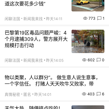
道这次要花多少钱”
773
1
闲聊法国
新闻我来找
昨天14:11
巴黎第19区毒品问题严峻：4
个月逮捕309人，警方展开大
规模打击行动
602
0
闲聊法国
新闻我来找
昨天14:05
物以类聚，人以群分”。 做生意人说生意事，
一个字信任。 打赌人天天吹牛又败家，带
403
6
真情秘密
匿名
昨天14:01
天气太热，随便搞点吃的！