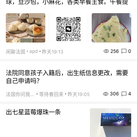
球，豆沙包，小麻花，各类早餐主食。午餐提
256
0
apd
闲聊法国
昨天19:13
法院同意孩子入籍后，出生纸信息更改，需要
自己申请吗？
306
4
法国你问我答
等待春回来
昨天19:05
出七星蓝莓爆珠一条