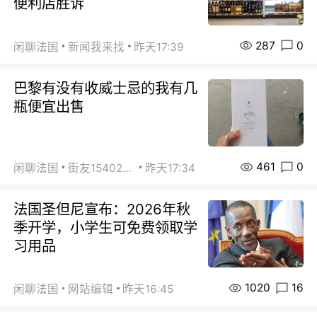
便利店胜诉
287
0
闲聊法国
新闻我来找
昨天17:39
巴黎有没有收威士忌的我有几
瓶便宜出售
461
0
闲聊法国
街友15402223
昨天17:34
法国圣但尼宣布：2026年秋
季开学，小学生可免费领取学
习用品
1020
16
闲聊法国
网站编辑
昨天16:45