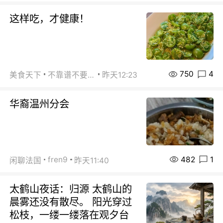
这样吃，才健康！
750
4
美食天下
不靠谱不要联系
昨天12:23
华裔温州分会
482
1
fren9
闲聊法国
昨天11:40
太鹤山夜话：归源 太鹤山的
晨雾还没有散尽。 阳光穿过
松枝，一缕一缕落在观夕台