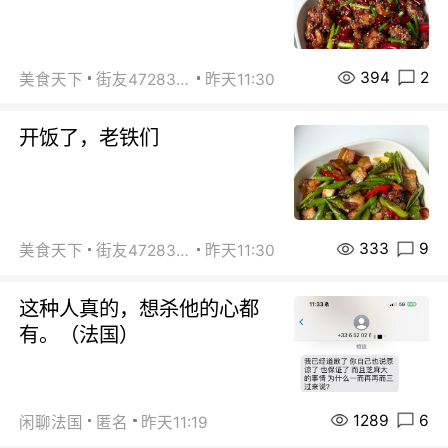
394
2
美食天下
街友472838572
昨天11:30
开饭了，老铁们
333
9
美食天下
街友472838572
昨天11:30
这种人真的，想杀他的心都
有。（法国）
1289
6
闲聊法国
匿名
昨天11:19