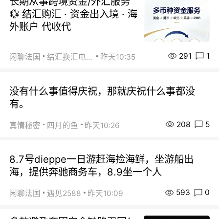
长期从事跨境资金/外汇服务
💱 结汇购汇 · 资金出入境 · 海
外账户 代收代
291
1
闲聊法国
结汇换汇电汇
昨天10:35
没有什么事值得庆祝，那就庆祝什么事都没
有。
208
5
真情秘密
四月的鱼
昨天10:26
8.7号dieppe一日游赶海捡海鲜，坐游船出
海，提供奔驰商务车，8.9坐一个人
593
0
闲聊法国
遇见2588
昨天10:09