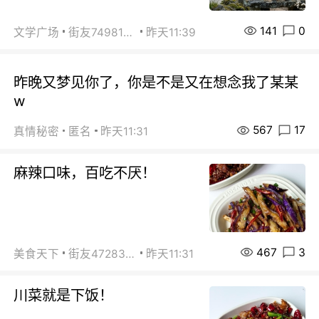
141
0
文学广场
街友74981146
昨天11:39
昨晚又梦见你了，你是不是又在想念我了某某
w
567
17
真情秘密
匿名
昨天11:31
麻辣口味，百吃不厌！
467
3
美食天下
街友472838572
昨天11:31
川菜就是下饭！