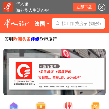
华人街
立即下载
海外华人生活APP
法国
找工作 找房子 找服务
签到
欧洲头条
佳缘
欧橙旅行
8月5日要闻：易捷航空八月罢工预警！
数字度假支票使用受限！警惕网络募捐
骗局！
无栏杆收费站逃费将重罚！