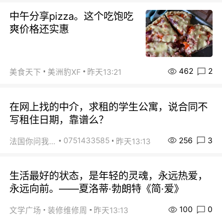
中午分享pizza。这个吃饱吃
爽价格还实惠
462
2
美食天下
美洲豹XF
昨天13:21
在网上找的中介，求租的学生公寓，说合同不
写租住日期，靠谱么？
256
3
0751433585
法国你问我答
昨天13:13
生活最好的状态，是年轻的灵魂，永远热爱，
永远向前。——夏洛蒂·勃朗特《简·爱》
100
0
文学广场
装修维修周
昨天13:13