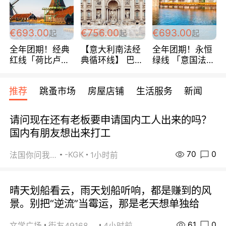
€693.00
€756.00
€693.00
起
起
起
全年团期！经典
【意大利南法经
全年团期！永恒
红线「荷比卢德
典循环线】 巴黎
绿线 「意国法
法」七天循环 五
上下 所有日期铁
南」巴黎上下 去
国 仅售99欧/人/
发！ 全程四星级
意大利 南法 99
推荐
跳蚤市场
房屋店铺
生活服务
新闻
天！巴黎上下！
宾馆 108欧/天起
欧/天起 ~包拼房
包拼房~
全程756欧/位
请问现在还有老板要申请国内工人出来的吗？
国内有朋友想出来打工
70
0
-KGK
法国你问我答
1小时前
晴天划船看云，雨天划船听响，都是赚到的风
景。别把“逆流”当霉运，那是老天想单独给
61
0
文学广场
街友49168527
4小时前