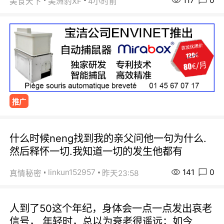
117
0
美食天下
美洲豹XF
4小时前
推广
什么时候neng找到我的亲父问他一句为什么.
然后释怀一切.我知道一切的发生他都有
141
0
linkun152957
真情秘密
昨天23:58
人到了50这个年纪，身体会一点一点发出哀老
信号， 年轻时，总以为衰老很遥远；如今