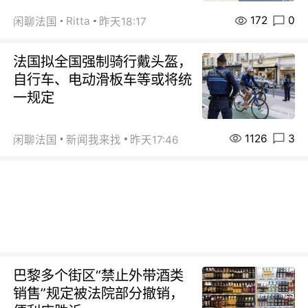
172
0
Ritta
闲聊法国
昨天18:17
法国拟全国强制骑行戴头盔，
自行车、电动滑板车等或将统
一规定
1126
3
闲聊法国
新闻我来找
昨天17:46
巴黎多个街区“禁止外带酒类
销售”规定被法院部分撤销，