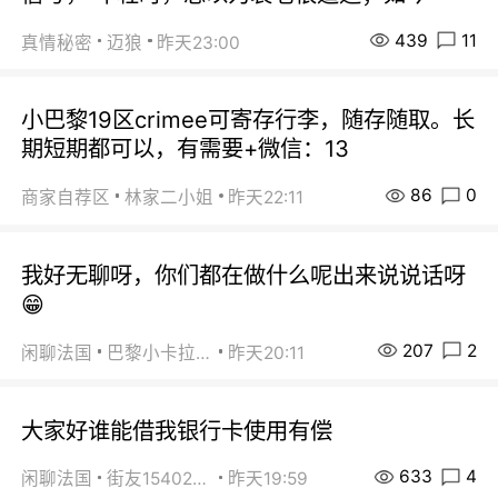
439
11
真情秘密
迈狼
昨天23:00
小巴黎19区crimee可寄存行李，随存随取。长
期短期都可以，有需要+微信：13
86
0
商家自荐区
林家二小姐
昨天22:11
我好无聊呀，你们都在做什么呢出来说说话呀
😁
207
2
闲聊法国
巴黎小卡拉咪
昨天20:11
大家好谁能借我银行卡使用有偿
633
4
闲聊法国
街友15402223
昨天19:59