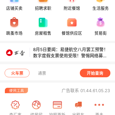
店铺买卖
招聘求职
附近餐馆
生活服务
多款避孕套因安全缺陷召回！
多款避孕套因安全缺陷召回！
跳蚤市场
房屋租售
餐馆供应区
贸易街
8月5日要闻：易捷航空八月罢工预警！
数字度假支票使用受限！警惕网络募捐
骗局！
无栏杆收费站逃费将重罚！
火车票
通票
开始查询
广告联系 01.44.61.05.23
查汇率
续居留
护照更新
出租车
更多