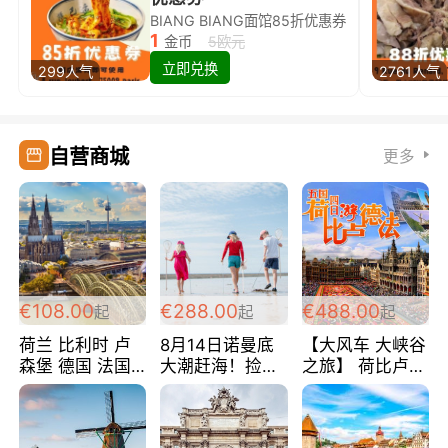
BIANG BIANG面馆85折优惠券
1
金币
5欧元
立即兑换
299人气
2761人气
自营商城
更多
€108.00
€288.00
€488.00
起
起
起
荷兰 比利时 卢
8月14日诺曼底
【大风车 大峡谷
森堡 德国 法国
大潮赶海！捡海
之旅】 荷比卢德
超爽玩遍西欧 循
鲜！轻轻松松海
法 巴黎上下 经
环线 全程四星宾
边爽玩三日游
典五国四日游
馆 108欧/人/天
288欧/人
488欧/人