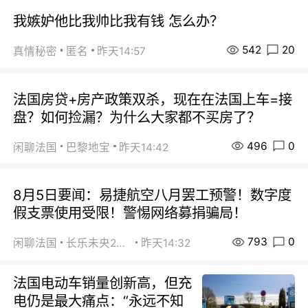
我嫉妒他比我帅比我有钱 怎么办？
542
20
真情秘密
匿名
昨天14:57
法国房贷+房产政策双杀，现在在法国上车=接
盘？如何捡漏？为什么大家都不买房了？
496
0
闲聊法国
巴黎地宝
昨天14:42
8月5日要闻：易捷航空八月罢工预警！数字度
假支票使用受限！警惕网络募捐骗局！
793
0
闲聊法国
长乐未央2015
昨天14:32
法国电动车销量创新高，但充
电仍是最大痛点：“永远不知