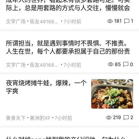
际上，总是用套路的方式与人交往，慢慢就会
181
1
文学广场
街友49168527
7小时前
所谓担当，就是遇到事情时不畏惧、不推责。
人生在世，每个人都要承担属于自己的那份责
85
0
文学广场
街友49168527
7小时前
夜宵烧烤摊牛蛙，爆辣，一个
字爽
219
2
美食天下
美洲豹XF
7小时前