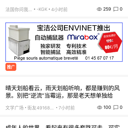
259
0
-KGK
法国你问我答
4小时前
推广
晴天划船看云，雨天划船听响，都是赚到的风
景。别把“逆流”当霉运，那是老天想单独给
100
0
文学广场
街友49168527
7小时前
成年人的世界，看起来有很多套路可走。可实