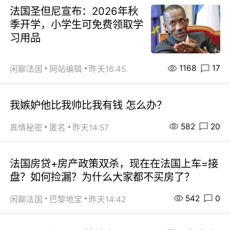
法国圣但尼宣布：2026年秋
季开学，小学生可免费领取学
习用品
1168
17
闲聊法国
网站编辑
昨天16:45
我嫉妒他比我帅比我有钱 怎么办？
582
20
真情秘密
匿名
昨天14:57
法国房贷+房产政策双杀，现在在法国上车=接
盘？如何捡漏？为什么大家都不买房了？
542
0
闲聊法国
巴黎地宝
昨天14:42