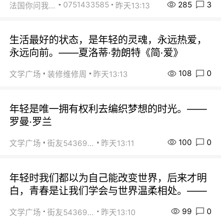
285
3
0751433585
法国你问我答
昨天13:13
生活最好的状态，是年轻的灵魂，永远热爱，
永远向前。——夏洛蒂·勃朗特《简·爱》
108
0
文学广场
装修维修周
昨天13:13
年轻是唯一拥有权利去编织梦想的时光。——
罗曼·罗兰
100
0
文学广场
街友54369822
昨天13:11
年轻时我们都以为自己能改变世界，后来才明
白，青春是让我们学会与世界温柔相处。——
99
0
文学广场
街友54369822
昨天13:10