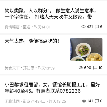
物以类聚，人以群分”。 做生意人说生意事，
一个字信任。 打赌人天天吹牛又败家，带
421
6
真情秘密
匿名
昨天14:01
天气太热，随便搞点吃的！
690
10
美食天下
郑知恩
昨天13:59
小巴黎求租居留，女，餐馆长期报工用，最好
年龄40至45。有意者联系0782236
141
0
闲聊法国
街友74434350
昨天13:25