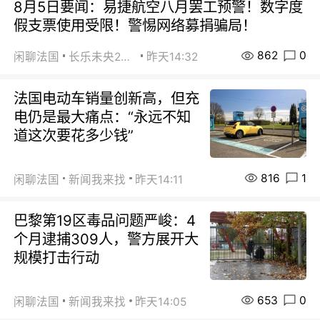
8月5日要闻：易捷航空八月罢工预警！数字度
假支票使用受限！警惕网络募捐骗局！
862
0
闲聊法国
长乐未央2015
昨天14:32
法国电动车销量创新高，但充
电仍是最大痛点：“永远不知
道这次要花多少钱”
816
1
闲聊法国
新闻我来找
昨天14:11
巴黎第19区毒品问题严峻：4
个月逮捕309人，警方展开大
规模打击行动
653
0
闲聊法国
新闻我来找
昨天14:05