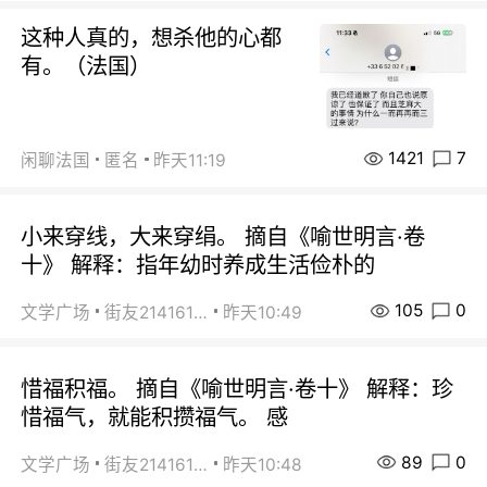
这种人真的，想杀他的心都
有。（法国）
1421
7
闲聊法国
匿名
昨天11:19
小来穿线，大来穿绢。 摘自《喻世明言·卷
十》 解释：指年幼时养成生活俭朴的
105
0
文学广场
街友21416156
昨天10:49
惜福积福。 摘自《喻世明言·卷十》 解释：珍
惜福气，就能积攒福气。 感
89
0
文学广场
街友21416156
昨天10:48