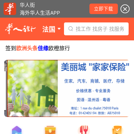
华人街
立即下载
海外华人生活APP
法国
找工作 找房子 找服务
签到
欧洲头条
佳缘
欧橙旅行
8月5日要闻：易捷航空八月罢工预警！
数字度假支票使用受限！警惕网络募捐
骗局！
无栏杆收费站逃费将重罚！