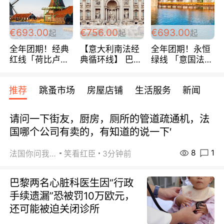
€693.00
€756.00
€693.00
起
起
起
全年团期！经典
【意大利南法经
全年团期！永恒
红线「荷比卢德
典循环线】 巴黎
绿线 「意国法
法」七天循环 五
上下 所有日期铁
南」巴黎上下 去
国 仅售99欧/人/
发！ 全程四星级
意大利 南法 99
推荐
跳蚤市场
房屋店铺
生活服务
新闻
天！巴黎上下！
宾馆 108欧/天起
欧/天起 ~包拼房
包拼房~
全程756欧/位
请问一下街友，厨房，厕所的管道疏通机，法
国哪个公司有卖的，有知道的说一下′
8
1
法国你问我答
笑看红臣
3分钟前
巴黎两名心脏科医生因“行政
手续遗漏”恐被罚10万欧元，
还可能被迫关闭诊所