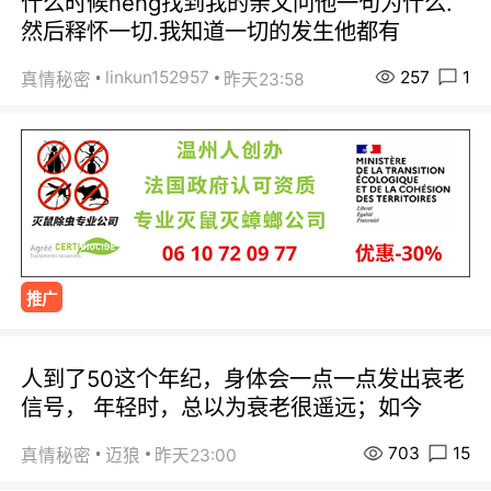
什么时候neng找到我的亲父问他一句为什么.
然后释怀一切.我知道一切的发生他都有
257
1
linkun152957
真情秘密
昨天23:58
推广
人到了50这个年纪，身体会一点一点发出哀老
信号， 年轻时，总以为衰老很遥远；如今
703
15
真情秘密
迈狼
昨天23:00