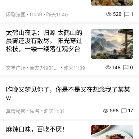
528
1
fren9
闲聊法国
昨天11:40
太鹤山夜话：归源 太鹤山的
晨雾还没有散尽。 阳光穿过
松枝，一缕一缕落在观夕台
148
0
文学广场
街友74981146
昨天11:39
昨晚又梦见你了，你是不是又在想念我了某某
w
598
17
真情秘密
匿名
昨天11:31
麻辣口味，百吃不厌！