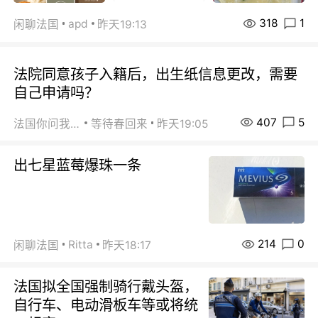
318
1
apd
闲聊法国
昨天19:13
法院同意孩子入籍后，出生纸信息更改，需要
自己申请吗？
407
5
法国你问我答
等待春回来
昨天19:05
出七星蓝莓爆珠一条
214
0
Ritta
闲聊法国
昨天18:17
法国拟全国强制骑行戴头盔，
自行车、电动滑板车等或将统