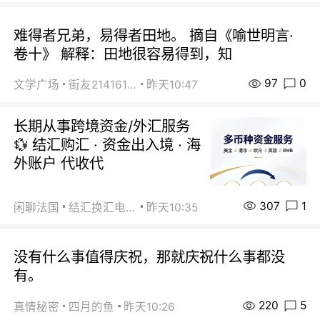
难得者兄弟，易得者田地。 摘自《喻世明言·
卷十》 解释：田地很容易得到，知
97
0
文学广场
街友21416156
昨天10:47
长期从事跨境资金/外汇服务
💱 结汇购汇 · 资金出入境 · 海
外账户 代收代
307
1
闲聊法国
结汇换汇电汇
昨天10:35
没有什么事值得庆祝，那就庆祝什么事都没
有。
220
5
真情秘密
四月的鱼
昨天10:26