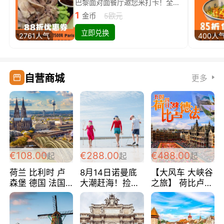
巴黎面对面餐厅邀您来打卡！全场88折
1
金币
5欧元
立即兑换
2761人气
400人
自营商城
更多
€108.00
€288.00
€488.00
起
起
起
荷兰 比利时 卢
8月14日诺曼底
【大风车 大峡谷
森堡 德国 法国
大潮赶海！捡海
之旅】 荷比卢德
超爽玩遍西欧 循
鲜！轻轻松松海
法 巴黎上下 经
环线 全程四星宾
边爽玩三日游
典五国四日游
馆 108欧/人/天
288欧/人
488欧/人