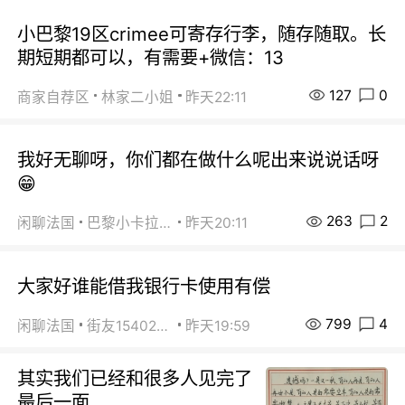
小巴黎19区crimee可寄存行李，随存随取。长
期短期都可以，有需要+微信：13
127
0
商家自荐区
林家二小姐
昨天22:11
我好无聊呀，你们都在做什么呢出来说说话呀
😁
263
2
闲聊法国
巴黎小卡拉咪
昨天20:11
大家好谁能借我银行卡使用有偿
799
4
闲聊法国
街友15402223
昨天19:59
其实我们已经和很多人见完了
最后一面