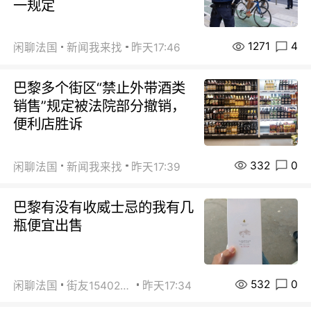
一规定
1271
4
闲聊法国
新闻我来找
昨天17:46
巴黎多个街区“禁止外带酒类
销售”规定被法院部分撤销，
便利店胜诉
332
0
闲聊法国
新闻我来找
昨天17:39
巴黎有没有收威士忌的我有几
瓶便宜出售
532
0
闲聊法国
街友15402223
昨天17:34