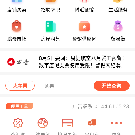
店铺买卖
招聘求职
附近餐馆
生活服务
多款避孕套因安全缺陷召回！
跳蚤市场
房屋租售
餐馆供应区
贸易街
多款避孕套因安全缺陷召回！
8月5日要闻：易捷航空八月罢工预警！
数字度假支票使用受限！警惕网络募捐
骗局！
无栏杆收费站逃费将重罚！
火车票
通票
开始查询
广告联系 01.44.61.05.23
查汇率
续居留
护照更新
出租车
更多