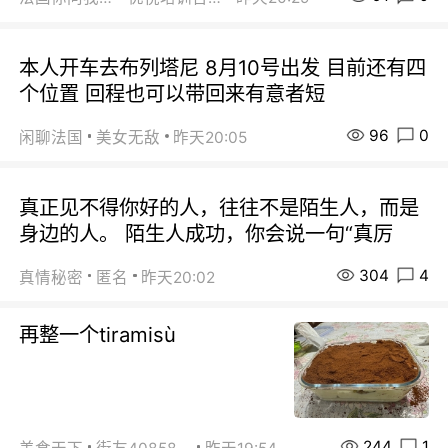
本人开车去布列塔尼 8月10号出发 目前还有四
个位置 回程也可以带回来有意者短
96
0
闲聊法国
美女无敌
昨天20:05
真正见不得你好的人，往往不是陌生人，而是
身边的人。 陌生人成功，你会说一句“真厉
304
4
真情秘密
匿名
昨天20:02
再整一个tiramisù
244
1