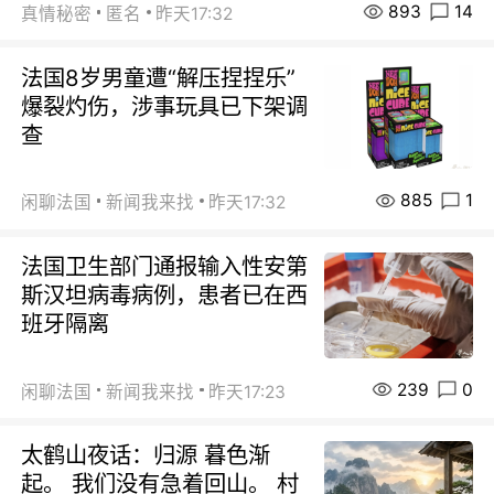
893
14
真情秘密
匿名
昨天17:32
法国8岁男童遭“解压捏捏乐”
爆裂灼伤，涉事玩具已下架调
查
885
1
闲聊法国
新闻我来找
昨天17:32
法国卫生部门通报输入性安第
斯汉坦病毒病例，患者已在西
班牙隔离
239
0
闲聊法国
新闻我来找
昨天17:23
太鹤山夜话：归源 暮色渐
起。 我们没有急着回山。 村