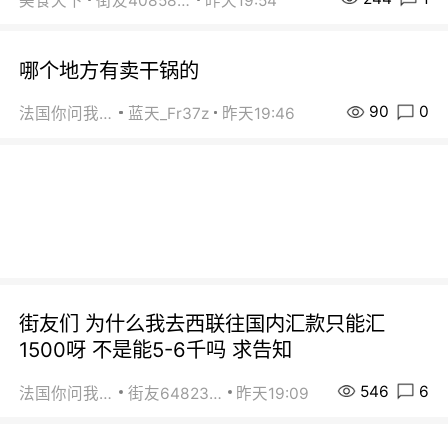
美食天下
街友40858442
昨天19:54
哪个地方有卖干锅的
90
0
法国你问我答
蓝天_Fr37z
昨天19:46
街友们 为什么我去西联往国内汇款只能汇
1500呀 不是能5-6千吗 求告知
546
6
法国你问我答
街友64823891
昨天19:09