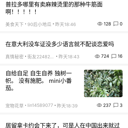
普拉多哪里有卖麻辣烫里的那种牛筋面
啊！！！！！
128
0
美食天下
90后小地瓜
昨天18:46
在意大利没车证没多少语言就不配谈恋爱吗
724
16
真情秘密
街友22482465
昨天18:43
自给自足 自生自养 独树一
帜。 没有施肥。 mini小番
茄。
237
3
lin14589077
宠物花草
昨天18:39
居留拿卡约会下来了，可是人在中国出来就过