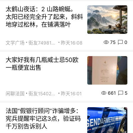
太鹤山夜话：2 山路蜿蜒。
太阳已经完全升了起来，斜斜
地穿过松林，在铺满落叶
75
0
文学广场
街友74981146
昨天16:08
大家好我有几瓶威士忌50欧
一瓶便宜出售
661
5
闲聊法国
街友15402223
昨天16:01
法国“假银行顾问”诈骗增多：
宪兵提醒牢记这3点，验证码
千万别告诉别人