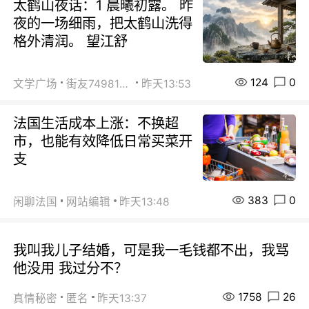
太鹤山夜话：1 晨曦初露。 昨
夜的一场细雨，把太鹤山洗得
格外清润。 望江舒
124
0
文学广场
街友74981146
昨天13:53
法国生活成本上涨：不换超
市，也能有效降低日常买菜开
支
383
0
闲聊法国
网站编辑
昨天13:48
我叫我儿子结婚，可是我一毛钱都不出，我骂
他没用 我过分不？
1758
26
真情秘密
匿名
昨天13:37