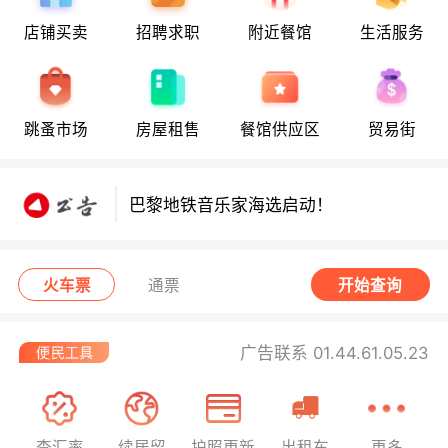
地铁8号线部分关闭！宠物店违规罚款出
炉！
店铺买卖
招聘求职
附近餐馆
生活服务
巴黎地铁音乐家海选启动！
8月6日要闻：法国医学实习名额大增！
跳蚤市场
房屋租售
餐馆供应区
贸易街
地铁8号线部分关闭！宠物店违规罚款出
炉！
巴黎地铁音乐家海选启动！
火车票
通票
开始查询
广告联系 01.44.61.05.23
查汇率
续居留
护照更新
出租车
更多