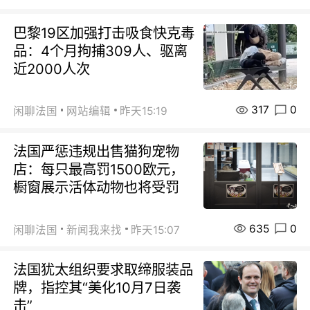
巴黎19区加强打击吸食快克毒
品：4个月拘捕309人、驱离
近2000人次
317
0
闲聊法国
网站编辑
昨天15:19
法国严惩违规出售猫狗宠物
店：每只最高罚1500欧元，
橱窗展示活体动物也将受罚
635
0
闲聊法国
新闻我来找
昨天15:07
法国犹太组织要求取缔服装品
牌，指控其“美化10月7日袭
击”