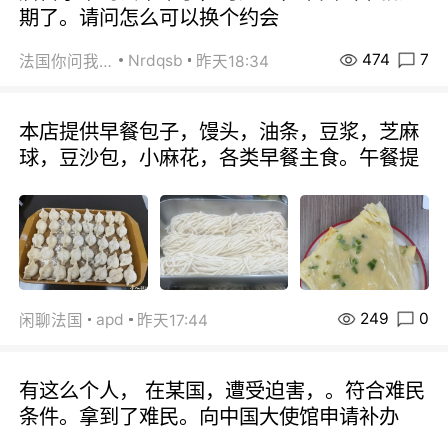
期了。请问怎么可以换个约会
474
7
Nrdqsb
法国你问我答
昨天18:34
本店提供早餐包子，馒头，油条，豆浆，芝麻
球，豆沙包，小麻花，各类早餐主食。午餐提
249
0
apd
闲聊法国
昨天17:44
有这么个人， 在某国，遭受迫害，。符合难民
条件。拿到了难民。向中国大使馆申请补办