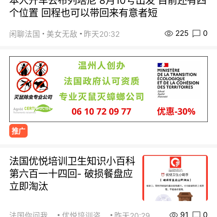
本人开车去布列塔尼 8月10号出发 目前还有四
个位置 回程也可以带回来有意者短
225
0
闲聊法国
美女无敌
昨天20:32
推广
法国优悦培训卫生知识小百科
第六百一十四回- 破损餐盘应
立即淘汰
91
0
法国你问我答
优悦培训咨询
昨天20:29