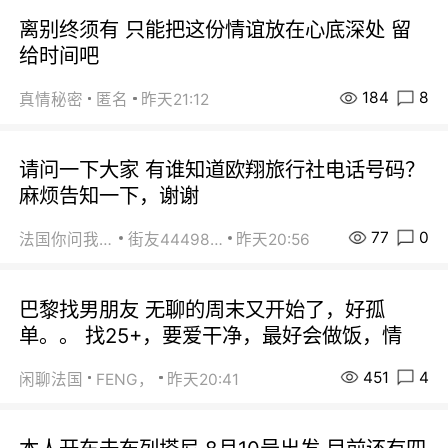
离别终须有 只能把这份情谊放在心底深处 留
给时间吧
184
8
真情秘密
匿名
昨天21:12
请问一下大家 有谁知道欧翔旅行社电话号码？
麻烦告知一下，谢谢
77
0
法国你问我答
街友44498484
昨天20:56
巴黎找男朋友 无聊的周末又开始了，好孤
单。。 找25+，要爱干净，最好会做饭，情
451
4
闲聊法国
FENG，
昨天20:41