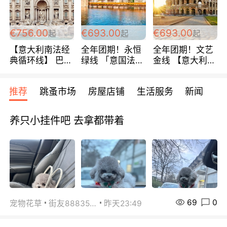
包拼房~
€756.00
€693.00
€693.00
起
起
起
【意大利南法经
全年团期！永恒
全年团期！文艺
典循环线】 巴黎
绿线 「意国法
金线 【意大利一
上下 所有日期铁
南」巴黎上下 去
地】 循环7日游
发！ 全程四星级
意大利 南法 99
全程693欧/人起
推荐
跳蚤市场
房屋店铺
生活服务
新闻
宾馆 108欧/天起
欧/天起 ~包拼房
每周铁发！
全程756欧/位
养只小挂件吧 去拿都带着
69
0
宠物花草
街友88835518
昨天23:49