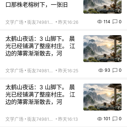
口那株老榕树下，一张旧
114
0
文学广场
街友74981146
昨天16:26
太鹤山夜话：3 山脚下。 晨
光已经铺满了整座村庄。 江
边的薄雾渐渐散去，河
93
0
文学广场
街友74981146
昨天16:25
太鹤山夜话：3 山脚下。 晨
光已经铺满了整座村庄。 江
边的薄雾渐渐散去，河
101
0
文学广场
街友74981146
昨天16:13