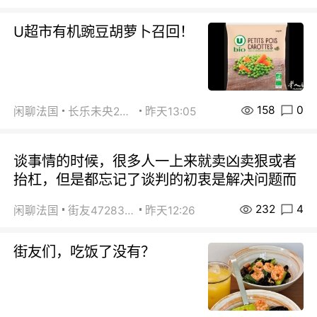
U超市有机豌豆胡萝卜召回！
158
0
闲聊法国
长乐未央2015
昨天13:05
谈事情的时候，很多人一上来就卖凶卖狠或者
抬杠，但是都忘记了谈判的初衷是解决问题而
232
4
闲聊法国
街友472838572
昨天12:26
街友们，吃饭了没有？