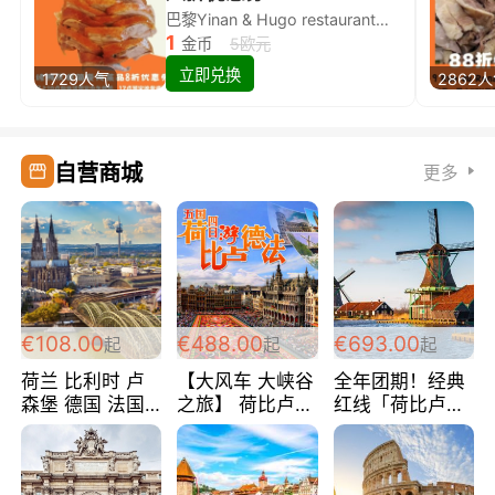
巴黎Yinan & Hugo restaurant除简餐类全场8折
1
金币
5欧元
立即兑换
1729人气
2862
自营商城
更多
€108.00
€488.00
€693.00
起
起
起
荷兰 比利时 卢
【大风车 大峡谷
全年团期！经典
森堡 德国 法国
之旅】 荷比卢德
红线「荷比卢德
超爽玩遍西欧 循
法 巴黎上下 经
法」七天循环 五
环线 全程四星宾
典五国四日游
国 仅售99欧/人/
馆 108欧/人/天
488欧/人
天！巴黎上下！