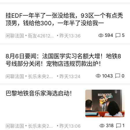
挂EDF一年半了一张没给我，93区一个有点秃
顶男，钱给他300，一年半了没给我一
594
5
闲聊法国
街友42612092
昨天13:36
8月6日要闻：法国医学实习名额大增！地铁8
号线部分关闭！宠物店违规罚款出炉！
1043
0
闲聊法国
长乐未央2015
昨天13:24
巴黎地铁音乐家海选启动！
318
1
闲聊法国
长乐未央2015
昨天13:06