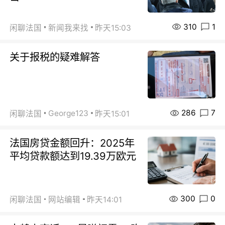
310
1
闲聊法国
新闻我来找
昨天15:03
关于报税的疑难解答
286
7
George123
闲聊法国
昨天15:01
法国房贷金额回升：2025年
平均贷款额达到19.39万欧元
300
0
闲聊法国
网站编辑
昨天14:01