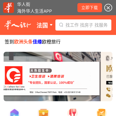
华人街
立即下载
海外华人生活APP
法国
找工作 找房子 找服务
签到
欧洲头条
佳缘
欧橙旅行
8月6日要闻：法国医学实习名额大增！