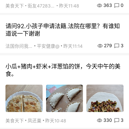
363
0
美食天下
街友472838572
昨天11:48
请问92.小孩子申请法籍.法院在哪里？有谁知
道说一下谢谢
279
3
法国你问我答
平安健康@
昨天11:14
小瓜+猪肉+虾米+洋葱馅的饼，今天中午的美
食。
330
3
美食天下
凤还巢
昨天10:48