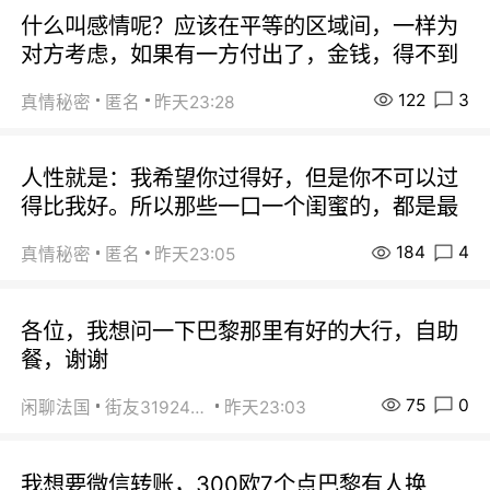
什么叫感情呢？应该在平等的区域间，一样为
对方考虑，如果有一方付出了，金钱，得不到
122
3
真情秘密
匿名
昨天23:28
人性就是：我希望你过得好，但是你不可以过
得比我好。所以那些一口一个闺蜜的，都是最
184
4
真情秘密
匿名
昨天23:05
各位，我想问一下巴黎那里有好的大行，自助
餐，谢谢
75
0
闲聊法国
街友31924072
昨天23:03
我想要微信转账，300欧7个点巴黎有人换