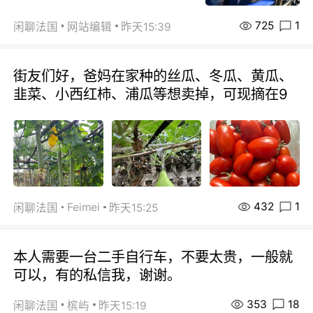
725
1
闲聊法国
网站编辑
昨天15:39
街友们好，爸妈在家种的丝瓜、冬瓜、黄瓜、
韭菜、小西红柿、浦瓜等想卖掉，可现摘在9
432
1
Feimei
闲聊法国
昨天15:25
本人需要一台二手自行车，不要太贵，一般就
可以，有的私信我，谢谢。
353
18
闲聊法国
槟屿
昨天15:19