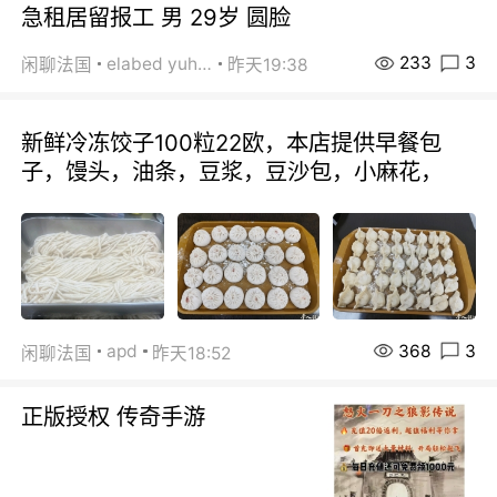
急租居留报工 男 29岁 圆脸
233
3
elabed yuhua
闲聊法国
昨天19:38
新鲜冷冻饺子100粒22欧，本店提供早餐包
子，馒头，油条，豆浆，豆沙包，小麻花，
368
3
apd
闲聊法国
昨天18:52
正版授权 传奇手游