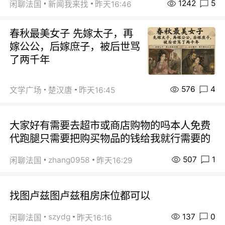
1242
5
闲聊法国
新闻我来找
昨天16:46
春秋最美女子 先嫁太子，再
嫁公公，后嫁庶子，被后世骂
了两千年
576
4
文学广场
楚汉唐
昨天16:45
大家好有需要去超市或商店购物的吗本人免费
代跑腿只需要把购买物品的钱给我就行需要的
507
1
zhang0958
闲聊法国
昨天16:29
找图卢兹图卢兹租房床位都可以
137
0
szydg
闲聊法国
昨天16:16