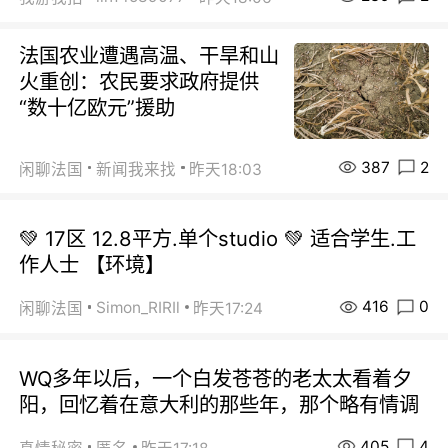
法国农业遭遇高温、干旱和山
火重创：农民要求政府提供
“数十亿欧元”援助
387
2
闲聊法国
新闻我来找
昨天18:03
💚 17区 12.8平方.单个studio 💚 适合学生.工
作人士 【环境】
416
0
Simon_RIRIl
闲聊法国
昨天17:24
WQ多年以后，一个白发苍苍的老太太看着夕
阳，回忆着在意大利的那些年，那个略有情调
405
4