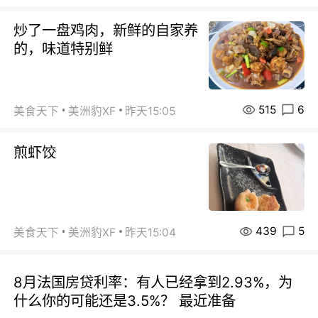
炒了一盘鸡肉，新鲜的自家养
的，味道特别鲜
515
6
美食天下
美洲豹XF
昨天15:05
煎虾饺
439
5
美食天下
美洲豹XF
昨天15:04
8月法国房贷利率：有人已经拿到2.93%，为
什么你的可能还是3.5%？ 最近准备