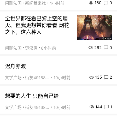
160
0
闲聊法国
新闻我来找
4小时前
全世界都在看巴黎上空的烟
火。但我更想带你看看 烟花
之下，这六种人
262
0
闲聊法国
楚汉唐
8小时前
迟舟亦渡
135
2
文学广场
街友49168527
10小时前
想要的人生 只能自己给
144
1
文学广场
街友49168527
10小时前