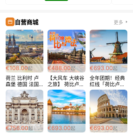
自营商城
更多
€108.00
€488.00
€693.00
起
起
起
荷兰 比利时 卢
【大风车 大峡谷
全年团期！经典
森堡 德国 法国
之旅】 荷比卢德
红线「荷比卢德
超爽玩遍西欧 循
法 巴黎上下 经
法」七天循环 五
环线 全程四星宾
典五国四日游
国 仅售99欧/人/
馆 108欧/人/天
488欧/人
天！巴黎上下！
包拼房~
€756.00
€693.00
€693.00
起
起
起