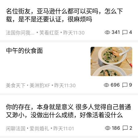
名位街友，亚马逊什么都可以买吗，怎么下
载，是不是还要认证，很麻烦吗
341
4
法国你问我答
笑看红臣
昨天11:30
中午的伙食面
696
9
美食天下
美洲豹XF
昨天11:30
你的存在，本身就是意义 很多人觉得自己普通
又渺小，没做出什么成绩，好像活着没什么
186
2
闲聊法国
爱尚婚礼
昨天11:01