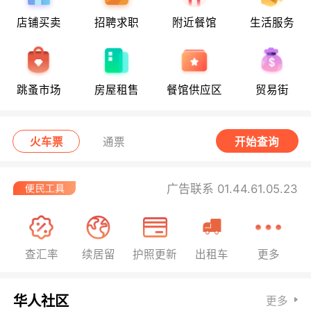
店铺买卖
招聘求职
附近餐馆
生活服务
跳蚤市场
房屋租售
餐馆供应区
贸易街
火车票
通票
开始查询
广告联系 01.44.61.05.23
查汇率
续居留
护照更新
出租车
更多
华人社区
更多