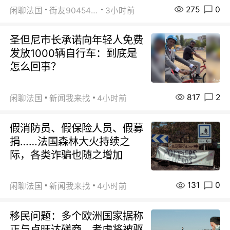
275
0
闲聊法国
街友90454511
3小时前
圣但尼市长承诺向年轻人免费
发放1000辆自行车：到底是
怎么回事？
817
2
闲聊法国
新闻我来找
4小时前
假消防员、假保险人员、假募
捐……法国森林大火持续之
际，各类诈骗也随之增加
131
0
闲聊法国
新闻我来找
4小时前
移民问题：多个欧洲国家据称
正与卢旺达磋商，考虑将被驱