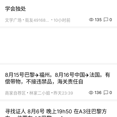
学会独处
135
0
文学广场
街友49168527
10小时前
8月15号巴黎✈️福州。8月16号中国✈️法国。有
偿带物，不接违禁品，海关责任自
136
0
商家自荐区
林家二小姐
昨天23:39
寻找证人 8月6号 晚上19h50 在A3往巴黎方