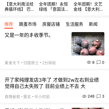
【意大利南法经
全年团期！永恒
全年团期！文艺
典循环线】 巴黎
绿线 「意国法
金线 【意大利一
上下 所有日期铁
南」巴黎上下 去
地】 循环7日游
发！ 全程四星级
意大利 南法 99
全程693欧/人起
推荐
跳蚤市场
房屋店铺
生活服务
新闻
宾馆 108欧/天起
欧/天起 ~包拼房
每周铁发！
全程756欧/位
又是一年的丯收季节。
8
0
美食天下
归隐修士
2分钟前
开了家纯理发店3年了 才做到2w左右到业绩
觉得自己太失败了 目前业绩上不去 大
248
3
真情秘密
匿名
半小时前