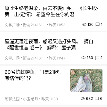
愿此生终老温柔，白云不羡仙乡。 《长生殿·
第二出·定情》 希望今生在你的温
120
1
文学广场
街友21416156
昨天11:53
屋漏更遭连夜雨，船迟又遇打头风。 摘自
《醒世恒言·卷一》 解释：屋子漏
130
2
文学广场
街友21416156
昨天11:47
60省钓虹鳟鱼，门票21欧，
有结伴的吗？
682
6
闲聊法国
小玉老师
昨天11:38