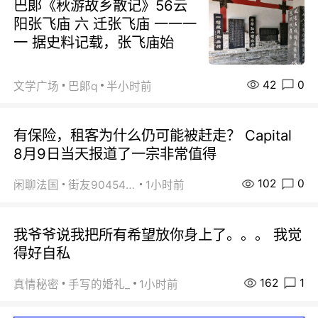
巴郞《秋游故乡散记》56云
阳张飞庙 六 迁张飞庙 一一一
一 据史料记载，张飞庙始
42
0
文学广场
巴郞q
半小时前
有保险，租客为什么仍可能被赶走？ Capital
8月9日当天报道了一宗非常值得
102
0
闲聊法国
街友90454511
1小时前
我爷爷说我把所有希望放你身上了。。。 我觉
得好自私
162
1
真情秘密
手写的婚礼_
1小时前