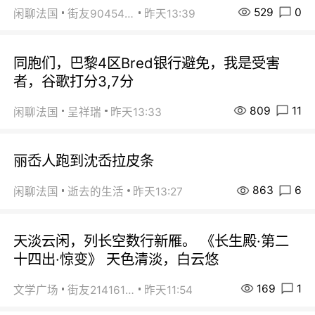
529
0
闲聊法国
街友90454511
昨天13:39
同胞们，巴黎4区Bred银行避免，我是受害
者，谷歌打分3,7分
809
11
闲聊法国
呈祥瑞
昨天13:33
丽岙人跑到沈岙拉皮条
863
6
闲聊法国
逝去的生活
昨天13:27
天淡云闲，列长空数行新雁。 《长生殿·第二
十四出·惊变》 天色清淡，白云悠
169
1
文学广场
街友21416156
昨天11:54