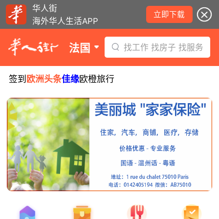
华人街
立即下载
海外华人生活APP
法国
找工作 找房子 找服务
签到
欧洲头条
佳缘
欧橙旅行