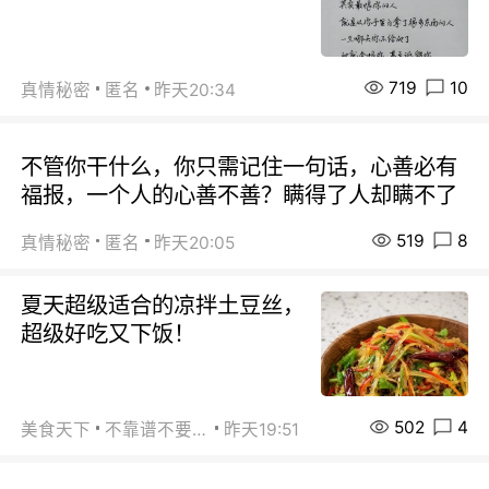
719
10
真情秘密
匿名
昨天20:34
不管你干什么，你只需记住一句话，心善必有
福报，一个人的心善不善？瞒得了人却瞒不了
519
8
真情秘密
匿名
昨天20:05
夏天超级适合的凉拌土豆丝，
超级好吃又下饭！
502
4
美食天下
不靠谱不要联系
昨天19:51