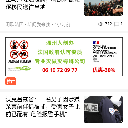
逐移民送往当地
312
1
闲聊法国
新闻我来找
4小时前
推广
沃克吕兹省：一名男子因涉嫌
杀害前伴侣被捕，受害女子此
前已配有“危险报警手机”