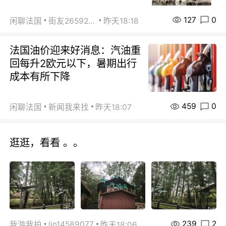
127
0
闲聊法国
街友26592800
昨天18:18
法国油价迎来好消息：汽油重
回每升2欧元以下，暑期出行
成本有所下降
459
0
闲聊法国
新闻我来找
昨天18:07
逛逛，看看 。。
239
2
lin14589077
我游我拍
昨天18:06