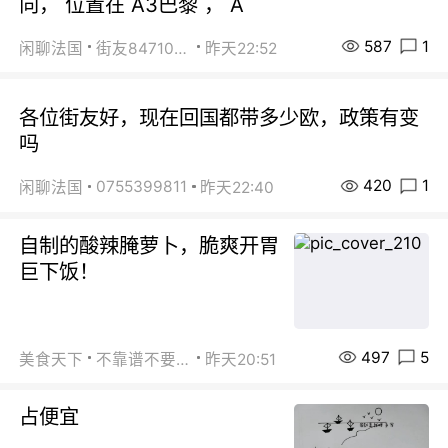
向， 位置在 A3巴黎 ， A
587
1
闲聊法国
街友84710671
昨天22:52
各位街友好，现在回国都带多少欧，政策有变
吗
420
1
0755399811
闲聊法国
昨天22:40
自制的酸辣腌萝卜，脆爽开胃
巨下饭！
497
5
美食天下
不靠谱不要联系
昨天20:51
占便宜