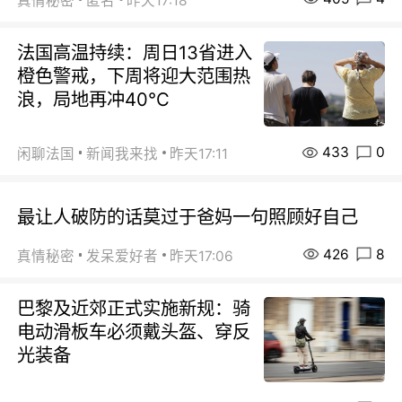
真情秘密
匿名
昨天17:18
法国高温持续：周日13省进入
橙色警戒，下周将迎大范围热
浪，局地再冲40℃
433
0
闲聊法国
新闻我来找
昨天17:11
最让人破防的话莫过于爸妈一句照顾好自己
426
8
真情秘密
发呆爱好者
昨天17:06
巴黎及近郊正式实施新规：骑
电动滑板车必须戴头盔、穿反
光装备