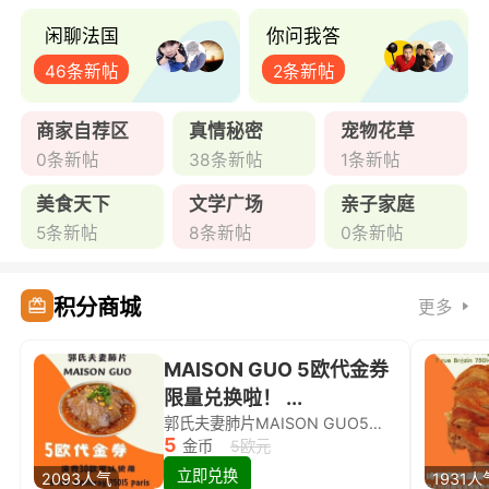
闲聊法国
你问我答
46条新帖
2条新帖
商家自荐区
真情秘密
宠物花草
0条新帖
38条新帖
1条新帖
美食天下
文学广场
亲子家庭
5条新帖
8条新帖
0条新帖
积分商城
更多
MAISON GUO 5欧代金券
限量兑换啦！ ...
郭氏夫妻肺片MAISON GUO5欧代金券限量兑换啦！
5
金币
5欧元
立即兑换
2093人气
1931人