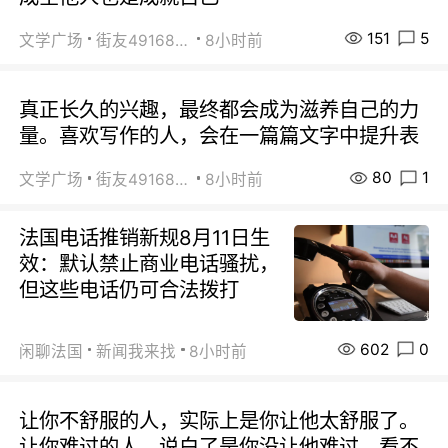
151
5
文学广场
街友49168527
8小时前
真正长久的兴趣，最终都会成为滋养自己的力
量。喜欢写作的人，会在一篇篇文字中提升表
80
1
文学广场
街友49168527
8小时前
法国电话推销新规8月11日生
效：默认禁止商业电话骚扰，
但这些电话仍可合法拨打
602
0
闲聊法国
新闻我来找
8小时前
让你不舒服的人，实际上是你让他太舒服了。
让你难过的人，说白了是你没让他难过。看不