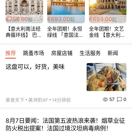
包拼房~
€756.00
€693.00
€693.00
起
起
起
【意大利南法经
全年团期！永恒
全年团期！文艺
典循环线】 巴黎
绿线 「意国法
金线 【意大利一
上下 所有日期铁
南」巴黎上下 去
地】 循环7日游
发！ 全程四星级
意大利 南法 99
全程693欧/人起
推荐
跳蚤市场
房屋店铺
生活服务
新闻
宾馆 108欧/天起
欧/天起 ~包拼房
每周铁发！
全程756欧/位
这盘可以，好货，美味
57
0
美食天下
美洲豹XF
14分钟前
8月7日要闻：法国第五波热浪来袭！烟草业征
防火税出提案！法国过境汉坦病毒病例！