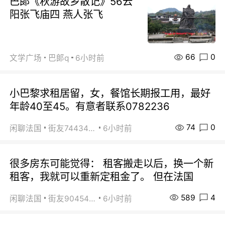
巴郞《秋游故乡散记》56云
阳张飞庙四 燕人张飞
66
0
文学广场
巴郞q
6小时前
小巴黎求租居留，女，餐馆长期报工用，最好
年龄40至45。有意者联系0782236
74
0
闲聊法国
街友74434350
6小时前
很多房东可能觉得： 租客搬走以后，换一个新
租客，我就可以重新定租金了。 但在法国
589
4
闲聊法国
街友90454511
6小时前