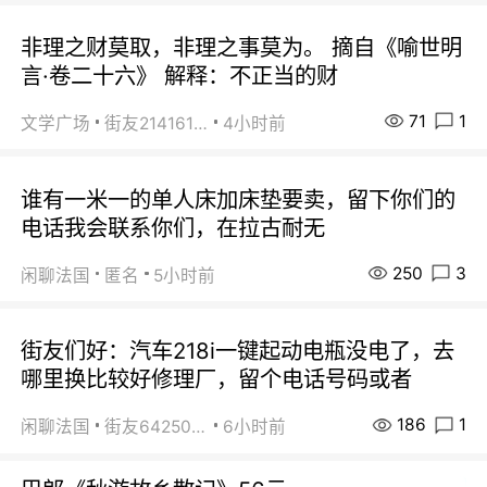
非理之财莫取，非理之事莫为。 摘自《喻世明
言·卷二十六》 解释：不正当的财
71
1
文学广场
街友21416156
4小时前
谁有一米一的单人床加床垫要卖，留下你们的
电话我会联系你们，在拉古耐无
250
3
闲聊法国
匿名
5小时前
街友们好：汽车218i一键起动电瓶没电了，去
哪里换比较好修理厂，留个电话号码或者
186
1
闲聊法国
街友64250024
6小时前