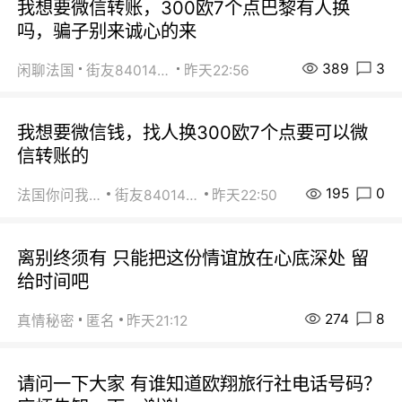
我想要微信转账，300欧7个点巴黎有人换
吗，骗子别来诚心的来
389
3
闲聊法国
街友84014588
昨天22:56
我想要微信钱，找人换300欧7个点要可以微
信转账的
195
0
法国你问我答
街友84014588
昨天22:50
离别终须有 只能把这份情谊放在心底深处 留
给时间吧
274
8
真情秘密
匿名
昨天21:12
请问一下大家 有谁知道欧翔旅行社电话号码？