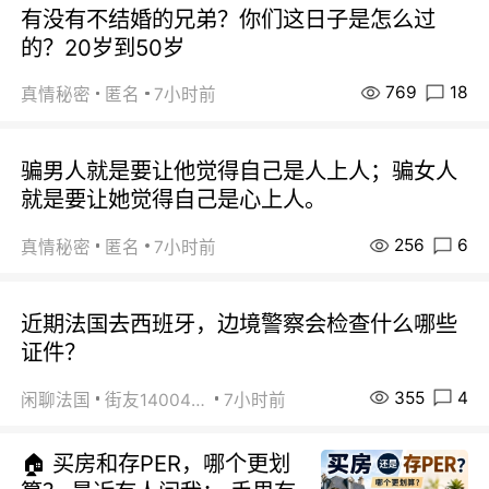
有没有不结婚的兄弟？你们这日子是怎么过
的？20岁到50岁
769
18
真情秘密
匿名
7小时前
骗男人就是要让他觉得自己是人上人；骗女人
就是要让她觉得自己是心上人。
256
6
真情秘密
匿名
7小时前
近期法国去西班牙，边境警察会检查什么哪些
证件？
355
4
闲聊法国
街友14004820
7小时前
🏠 买房和存PER，哪个更划