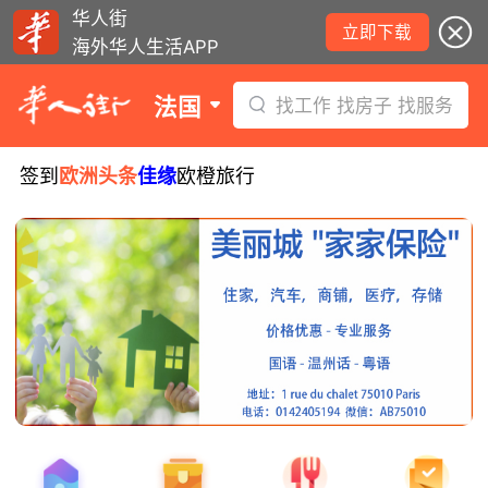
华人街
立即下载
海外华人生活APP
法国
找工作 找房子 找服务
签到
欧洲头条
佳缘
欧橙旅行