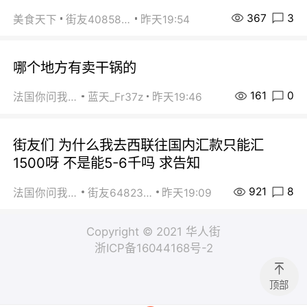
367
3
美食天下
街友40858442
昨天19:54
哪个地方有卖干锅的
161
0
法国你问我答
蓝天_Fr37z
昨天19:46
街友们 为什么我去西联往国内汇款只能汇
1500呀 不是能5-6千吗 求告知
921
8
法国你问我答
街友64823891
昨天19:09
Copyright © 2021 华人街
浙ICP备16044168号-2
顶部