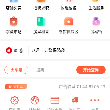
店铺买卖
招聘求职
附近餐馆
生活服务
八月十五警惕恐袭！
跳蚤市场
房屋租售
餐馆供应区
贸易街
八月十五警惕恐袭！
八月十五警惕恐袭！
火车票
通票
开始查询
广告联系 01.44.61.05.23
查汇率
续居留
护照更新
出租车
更多