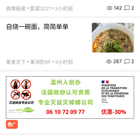
142
2
真情秘密
愛諾2021
3小时前
自烧一碗面，简简单单
287
2
美食天下
美洲豹XF
3小时前
推广