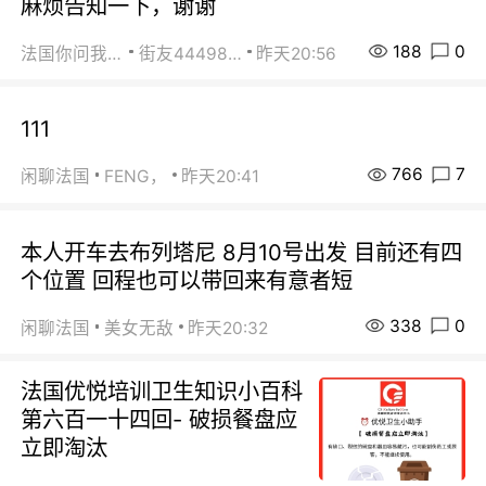
麻烦告知一下，谢谢
188
0
法国你问我答
街友44498484
昨天20:56
111
766
7
闲聊法国
FENG，
昨天20:41
本人开车去布列塔尼 8月10号出发 目前还有四
个位置 回程也可以带回来有意者短
338
0
闲聊法国
美女无敌
昨天20:32
法国优悦培训卫生知识小百科
第六百一十四回- 破损餐盘应
立即淘汰