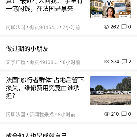
算？ 最近有人问我： 手里有
一笔闲钱，在法国是拿来
262
0
闲聊法国
街友90454511
7小时前
做过期的小朋友
374
2
文学广场
街友49168527
8小时前
法国“旅行者群体”占地后留下
损失，维修费用究竟由谁承
担？
210
0
闲聊法国
新闻我来找
8小时前
成全他人也是成就自己