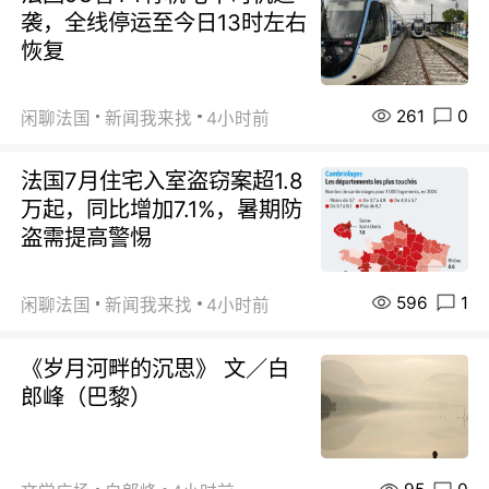
袭，全线停运至今日13时左右
恢复
261
0
闲聊法国
新闻我来找
4小时前
法国7月住宅入室盗窃案超1.8
万起，同比增加7.1%，暑期防
盗需提高警惕
596
1
闲聊法国
新闻我来找
4小时前
《岁月河畔的沉思》 文／白
郎峰（巴黎）