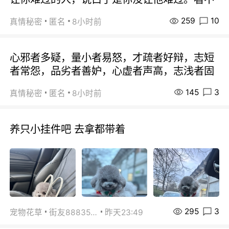
259
10
真情秘密
匿名
8小时前
心邪者多疑，量小者易怒，才疏者好辩，志短
者常怨，品劣者善妒，心虚者声高，志浅者固
145
3
真情秘密
匿名
8小时前
养只小挂件吧 去拿都带着
295
3
宠物花草
街友88835518
昨天23:49