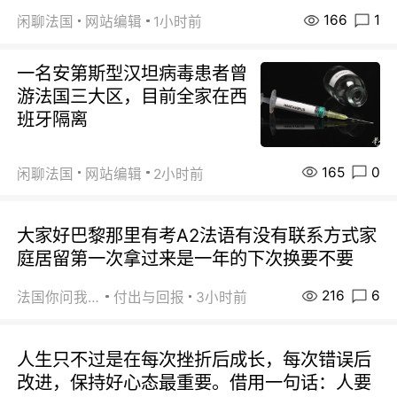
166
1
闲聊法国
网站编辑
1小时前
一名安第斯型汉坦病毒患者曾
游法国三大区，目前全家在西
班牙隔离
165
0
闲聊法国
网站编辑
2小时前
大家好巴黎那里有考A2法语有没有联系方式家
庭居留第一次拿过来是一年的下次换要不要
216
6
法国你问我答
付出与回报
3小时前
人生只不过是在每次挫折后成长，每次错误后
改进，保持好心态最重要。借用一句话：人要