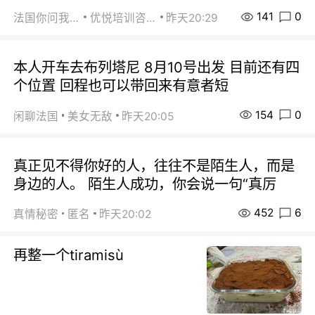
141
0
法国你问我答
优悦培训咨询
昨天20:29
本人开车去布列塔尼 8月10号出发 目前还有四
个位置 回程也可以带回来有意者短
154
0
闲聊法国
美女无敌
昨天20:05
真正见不得你好的人，往往不是陌生人，而是
身边的人。 陌生人成功，你会说一句“真厉
452
6
真情秘密
匿名
昨天20:02
再整一个tiramisù