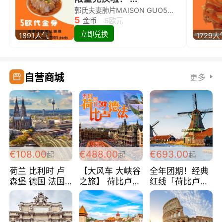
郭氏夫妻肺片MAISON GUO5欧代金券限量兑换啦！
5
金币
5欧元
立即兑换
1891人气
1729人
自营商城
更多
€108.00
€488.00
€693.00
起
起
起
荷兰 比利时 卢
【大风车 大峡谷
全年团期！经典
森堡 德国 法国
之旅】 荷比卢德
红线「荷比卢德
超爽玩遍西欧 循
法 巴黎上下 经
法」七天循环 五
环线 全程四星宾
典五国四日游
国 仅售99欧/人/
馆 108欧/人/天
488欧/人
天！巴黎上下！