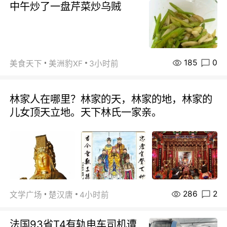
中午炒了一盘芹菜炒乌贼
185
0
美食天下
美洲豹XF
3小时前
林家人在哪里？林家的天，林家的地，林家的
儿女顶天立地。天下林氏一家亲。
286
2
文学广场
楚汉唐
4小时前
法国93省T4有轨电车司机遭