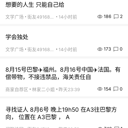
想要的人生 只能自己给
186
2
文学广场
街友49168527
14小时前
学会独处
173
0
文学广场
街友49168527
14小时前
8月15号巴黎✈️福州。8月16号中国✈️法国。有
偿带物，不接违禁品，海关责任自
154
0
商家自荐区
林家二小姐
昨天23:39
寻找证人 8月6号 晚上19h50 在A3往巴黎方
向， 位置在 A3巴黎 ， A