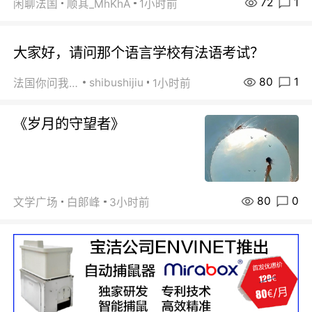
72
1
闲聊法国
顺其_MhKhA
1小时前
大家好，请问那个语言学校有法语考试？
80
1
shibushijiu
法国你问我答
1小时前
《岁月的守望者》
80
0
文学广场
白郞峰
3小时前