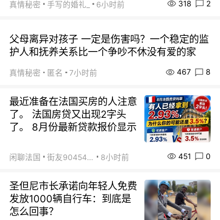
318
2
真情秘密
手写的婚礼_
6小时前
父母离异对孩子 一定是伤害吗？一个稳定的监
护人和抚养关系比一个争吵不休没有爱的家
467
8
真情秘密
匿名
7小时前
最近准备在法国买房的人注意
了。 法国房贷又出现2字头
了。 8月份最新贷款报价显示
451
0
闲聊法国
街友90454511
8小时前
圣但尼市长承诺向年轻人免费
发放1000辆自行车：到底是
怎么回事？