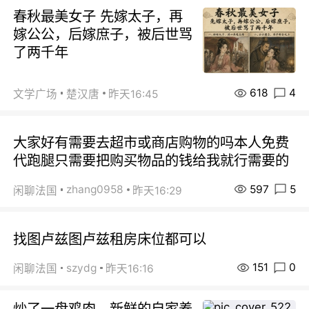
春秋最美女子 先嫁太子，再
嫁公公，后嫁庶子，被后世骂
了两千年
618
4
文学广场
楚汉唐
昨天16:45
大家好有需要去超市或商店购物的吗本人免费
代跑腿只需要把购买物品的钱给我就行需要的
597
5
zhang0958
闲聊法国
昨天16:29
找图卢兹图卢兹租房床位都可以
151
0
szydg
闲聊法国
昨天16:16
炒了一盘鸡肉，新鲜的自家养