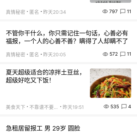
797
11
真情秘密
匿名
昨天20:34
不管你干什么，你只需记住一句话，心善必有
福报，一个人的心善不善？瞒得了人却瞒不了
572
11
真情秘密
匿名
昨天20:05
夏天超级适合的凉拌土豆丝，
超级好吃又下饭！
535
4
美食天下
不靠谱不要联系
昨天19:51
急租居留报工 男 29岁 圆脸