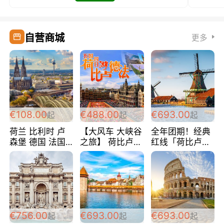
自营商城
更多
€108.00
€488.00
€693.00
起
起
起
荷兰 比利时 卢
【大风车 大峡谷
全年团期！经典
森堡 德国 法国
之旅】 荷比卢德
红线「荷比卢德
超爽玩遍西欧 循
法 巴黎上下 经
法」七天循环 五
环线 全程四星宾
典五国四日游
国 仅售99欧/人/
馆 108欧/人/天
488欧/人
天！巴黎上下！
包拼房~
€756.00
€693.00
€693.00
起
起
起