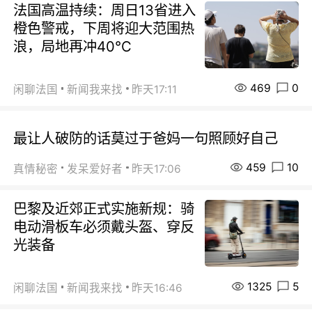
法国高温持续：周日13省进入
橙色警戒，下周将迎大范围热
浪，局地再冲40℃
469
0
闲聊法国
新闻我来找
昨天17:11
最让人破防的话莫过于爸妈一句照顾好自己
459
10
真情秘密
发呆爱好者
昨天17:06
巴黎及近郊正式实施新规：骑
电动滑板车必须戴头盔、穿反
光装备
1325
5
闲聊法国
新闻我来找
昨天16:46