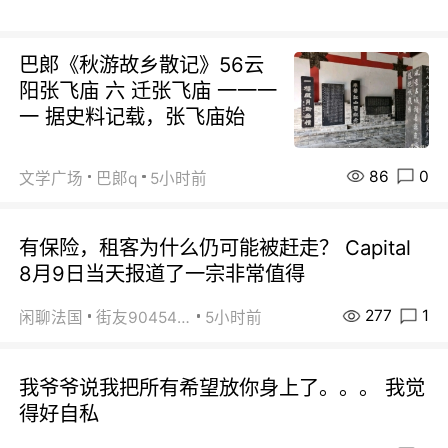
巴郞《秋游故乡散记》56云
阳张飞庙 六 迁张飞庙 一一一
一 据史料记载，张飞庙始
86
0
文学广场
巴郞q
5小时前
有保险，租客为什么仍可能被赶走？ Capital
8月9日当天报道了一宗非常值得
277
1
闲聊法国
街友90454511
5小时前
我爷爷说我把所有希望放你身上了。。。 我觉
得好自私