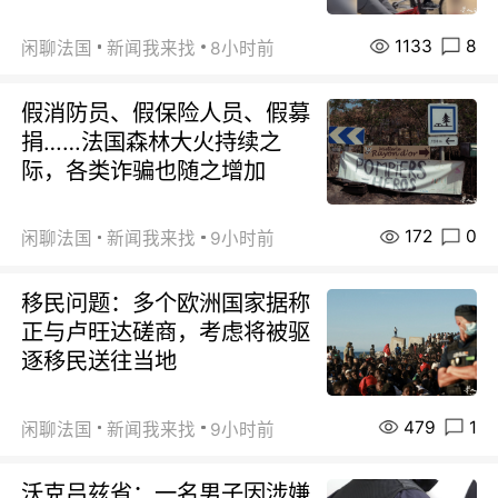
1133
8
闲聊法国
新闻我来找
8小时前
假消防员、假保险人员、假募
捐……法国森林大火持续之
际，各类诈骗也随之增加
172
0
闲聊法国
新闻我来找
9小时前
移民问题：多个欧洲国家据称
正与卢旺达磋商，考虑将被驱
逐移民送往当地
479
1
闲聊法国
新闻我来找
9小时前
沃克吕兹省：一名男子因涉嫌