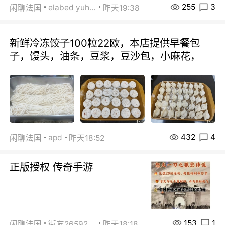
255
3
elabed yuhua
闲聊法国
昨天19:38
新鲜冷冻饺子100粒22欧，本店提供早餐包
子，馒头，油条，豆浆，豆沙包，小麻花，
432
4
apd
闲聊法国
昨天18:52
正版授权 传奇手游
153
1
闲聊法国
街友26592800
昨天18:18