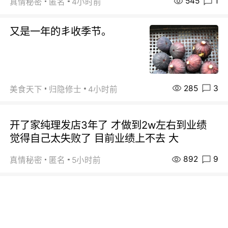
545
1
真情秘密
匿名
4小时前
又是一年的丯收季节。
285
3
美食天下
归隐修士
4小时前
开了家纯理发店3年了 才做到2w左右到业绩
觉得自己太失败了 目前业绩上不去 大
892
9
真情秘密
匿名
5小时前