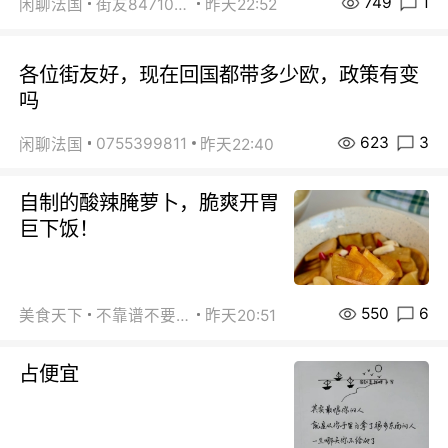
749
1
闲聊法国
街友84710671
昨天22:52
各位街友好，现在回国都带多少欧，政策有变
吗
623
3
0755399811
闲聊法国
昨天22:40
自制的酸辣腌萝卜，脆爽开胃
巨下饭！
550
6
美食天下
不靠谱不要联系
昨天20:51
占便宜