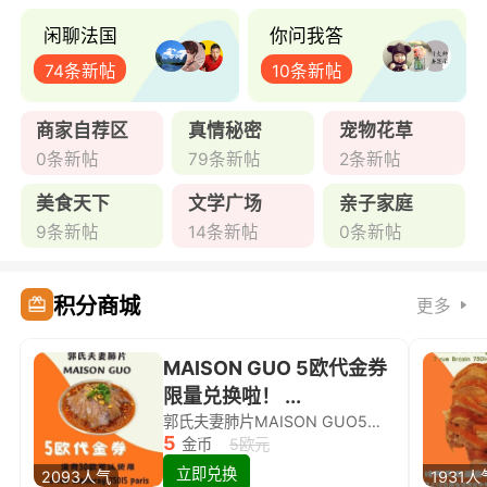
闲聊法国
你问我答
74条新帖
10条新帖
商家自荐区
真情秘密
宠物花草
0条新帖
79条新帖
2条新帖
美食天下
文学广场
亲子家庭
9条新帖
14条新帖
0条新帖
积分商城
更多
MAISON GUO 5欧代金券
限量兑换啦！ ...
郭氏夫妻肺片MAISON GUO5欧代金券限量兑换啦！
5
金币
5欧元
立即兑换
2093人气
1931人