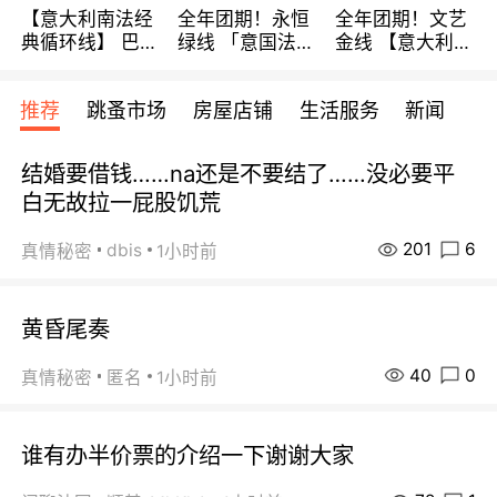
【意大利南法经
全年团期！永恒
全年团期！文艺
典循环线】 巴黎
绿线 「意国法
金线 【意大利一
上下 所有日期铁
南」巴黎上下 去
地】 循环7日游
发！ 全程四星级
意大利 南法 99
全程693欧/人起
推荐
跳蚤市场
房屋店铺
生活服务
新闻
宾馆 108欧/天起
欧/天起 ~包拼房
每周铁发！
全程756欧/位
结婚要借钱……na还是不要结了……没必要平
白无故拉一屁股饥荒
201
6
dbis
真情秘密
1小时前
黄昏尾奏
40
0
真情秘密
匿名
1小时前
谁有办半价票的介绍一下谢谢大家