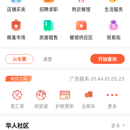
店铺买卖
招聘求职
附近餐馆
生活服务
跳蚤市场
房屋租售
餐馆供应区
贸易街
火车票
通票
开始查询
广告联系 01.44.61.05.23
查汇率
续居留
护照更新
出租车
更多
华人社区
更多