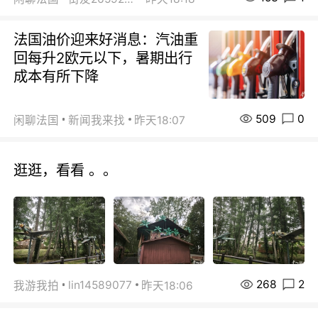
法国油价迎来好消息：汽油重
回每升2欧元以下，暑期出行
成本有所下降
509
0
闲聊法国
新闻我来找
昨天18:07
逛逛，看看 。。
268
2
lin14589077
我游我拍
昨天18:06