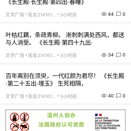
《长生殿·长生殿·第四出·春睡》
44
0
文学广场
街友21416156
3小时前
叶枯红藕，条疏青柳。 淅刺刺满处西风，都送
与人消受。 《长生殿·第四十九出·
34
0
文学广场
街友21416156
3小时前
百年离别在须臾，一代红颜为君尽！ 《长生殿
·第二十五出·埋玉》 生死相隔，
40
0
文学广场
街友21416156
3小时前