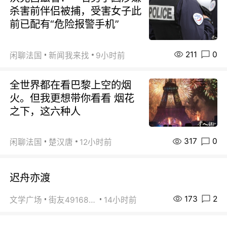
杀害前伴侣被捕，受害女子此
前已配有“危险报警手机”
211
0
闲聊法国
新闻我来找
9小时前
全世界都在看巴黎上空的烟
火。但我更想带你看看 烟花
之下，这六种人
317
0
闲聊法国
楚汉唐
12小时前
迟舟亦渡
173
2
文学广场
街友49168527
14小时前