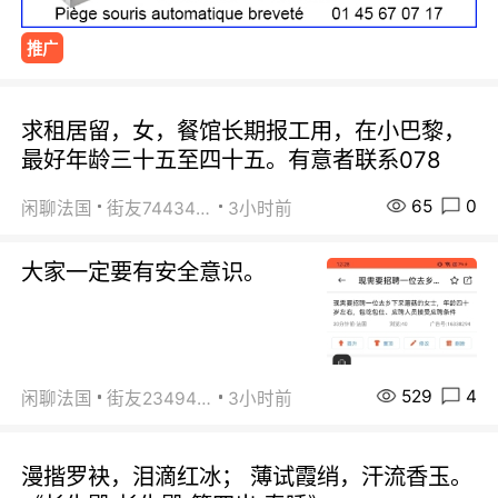
推广
求租居留，女，餐馆长期报工用，在小巴黎，
最好年龄三十五至四十五。有意者联系078
65
0
闲聊法国
街友74434350
3小时前
大家一定要有安全意识。
529
4
闲聊法国
街友23494008
3小时前
漫揩罗袂，泪滴红冰； 薄试霞绡，汗流香玉。