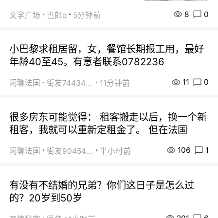
8
0
文学广场
巴郞q
5分钟前
小巴黎求租居留，女，餐馆长期报工用，最好
年龄40至45。有意者联系0782236
11
0
闲聊法国
街友74434350
11分钟前
很多房东可能觉得： 租客搬走以后，换一个新
租客，我就可以重新定租金了。 但在法国
106
1
闲聊法国
街友90454511
半小时前
有没有不结婚的兄弟？你们这日子是怎么过
的？20岁到50岁