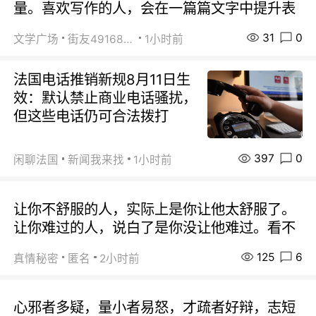
量。喜欢写作的人，会在一篇篇文字中提升表
31
0
文学广场
街友49168527
1小时前
法国电话推销新规8月11日生
效：默认禁止商业电话骚扰，
但这些电话仍可合法拨打
397
0
闲聊法国
新闻我来找
1小时前
让你不舒服的人，实际上是你让他太舒服了。
让你难过的人，说白了是你没让他难过。看不
125
6
真情秘密
匿名
2小时前
心邪者多疑，量小者易怒，才疏者好辩，志短