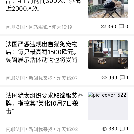
品：4个月拘捕309人、驱离
近2000人次
360
0
闲聊法国
网站编辑
昨天15:19
法国严惩违规出售猫狗宠物
店：每只最高罚1500欧元，
橱窗展示活体动物也将受罚
696
1
闲聊法国
新闻我来找
昨天15:07
法国犹太组织要求取缔服装品
牌，指控其“美化10月7日袭
击”
360
1
闲聊法国
新闻我来找
昨天15:03