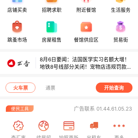
店铺买卖
招聘求职
附近餐馆
生活服务
8月6日要闻：法国医学实习名额大增！
地铁8号线部分关闭！宠物店违规罚款出
炉！
跳蚤市场
房屋租售
餐馆供应区
贸易街
巴黎地铁音乐家海选启动！
8月6日要闻：法国医学实习名额大增！
地铁8号线部分关闭！宠物店违规罚款出
炉！
巴黎地铁音乐家海选启动！
火车票
通票
开始查询
广告联系 01.44.61.05.23
查汇率
续居留
护照更新
出租车
更多