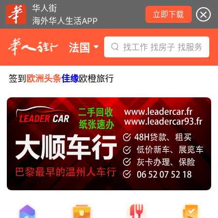
华人街
立即下载
海外华人生活APP
法国
找工作 找房子 找服务
签到
欧洲头条
佳缘
欧橙旅行