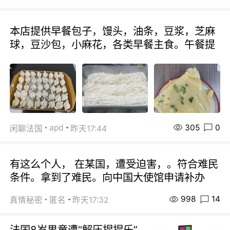
本店提供早餐包子，馒头，油条，豆浆，芝麻
球，豆沙包，小麻花，各类早餐主食。午餐提
305
0
apd
闲聊法国
昨天17:44
有这么个人， 在某国，遭受迫害，。符合难民
条件。拿到了难民。向中国大使馆申请补办
998
14
真情秘密
匿名
昨天17:32
法国8岁男童遭“解压捏捏乐”