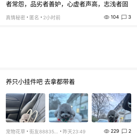
者常怨，品劣者善妒，心虚者声高，志浅者固
104
3
真情秘密
匿名
2小时前
养只小挂件吧 去拿都带着
229
2
宠物花草
街友88835518
昨天23:49