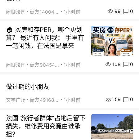
99
0
闲聊法国
街友14004820
1小时前
🏠 买房和存PER，哪个更划
算？ 最近有人问我： 手里有
一笔闲钱，在法国是拿来
108
0
闲聊法国
街友90454511
1小时前
做过期的小朋友
159
0
文学广场
街友49168527
1小时前
法国“旅行者群体”占地后留下
损失，维修费用究竟由谁承
担？