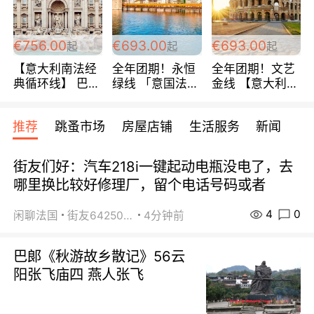
包拼房~
€756.00
€693.00
€693.00
起
起
起
【意大利南法经
全年团期！永恒
全年团期！文艺
典循环线】 巴黎
绿线 「意国法
金线 【意大利一
上下 所有日期铁
南」巴黎上下 去
地】 循环7日游
发！ 全程四星级
意大利 南法 99
全程693欧/人起
推荐
跳蚤市场
房屋店铺
生活服务
新闻
宾馆 108欧/天起
欧/天起 ~包拼房
每周铁发！
全程756欧/位
街友们好：汽车218i一键起动电瓶没电了，去
哪里换比较好修理厂，留个电话号码或者
4
0
闲聊法国
街友64250024
4分钟前
巴郞《秋游故乡散记》56云
阳张飞庙四 燕人张飞