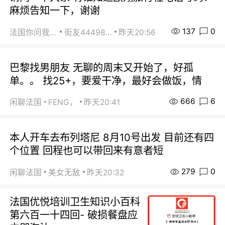
麻烦告知一下，谢谢
137
0
法国你问我答
街友44498484
昨天20:56
巴黎找男朋友 无聊的周末又开始了，好孤
单。。 找25+，要爱干净，最好会做饭，情
666
6
闲聊法国
FENG，
昨天20:41
本人开车去布列塔尼 8月10号出发 目前还有四
个位置 回程也可以带回来有意者短
279
0
闲聊法国
美女无敌
昨天20:32
法国优悦培训卫生知识小百科
第六百一十四回- 破损餐盘应