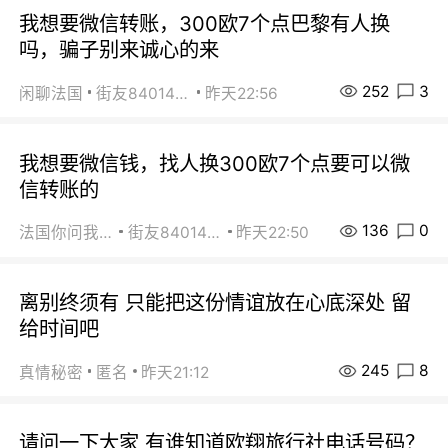
我想要微信转账，300欧7个点巴黎有人换
吗，骗子别来诚心的来
252
3
闲聊法国
街友84014588
昨天22:56
我想要微信钱，找人换300欧7个点要可以微
信转账的
136
0
法国你问我答
街友84014588
昨天22:50
离别终须有 只能把这份情谊放在心底深处 留
给时间吧
245
8
真情秘密
匿名
昨天21:12
请问一下大家 有谁知道欧翔旅行社电话号码？