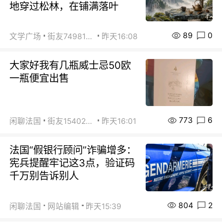
地穿过松林，在铺满落叶
89
0
文学广场
街友74981146
昨天16:08
大家好我有几瓶威士忌50欧
一瓶便宜出售
773
6
闲聊法国
街友15402223
昨天16:01
法国“假银行顾问”诈骗增多：
宪兵提醒牢记这3点，验证码
千万别告诉别人
804
2
闲聊法国
网站编辑
昨天15:39