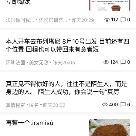
立即淘汰
112
0
法国你问我答
优悦培训咨询
昨天20:29
本人开车去布列塔尼 8月10号出发 目前还有四
个位置 回程也可以带回来有意者短
124
0
闲聊法国
美女无敌
昨天20:05
真正见不得你好的人，往往不是陌生人，而是
身边的人。 陌生人成功，你会说一句“真厉
409
6
真情秘密
匿名
昨天20:02
再整一个tiramisù