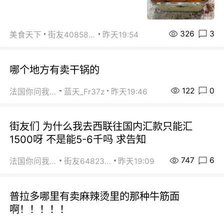
326
3
美食天下
街友40858442
昨天19:54
哪个地方有卖干锅的
122
0
法国你问我答
蓝天_Fr37z
昨天19:46
街友们 为什么我去西联往国内汇款只能汇
1500呀 不是能5-6千吗 求告知
747
6
法国你问我答
街友64823891
昨天19:09
普拉多哪里有卖麻辣烫里的那种牛筋面
啊！！！！！