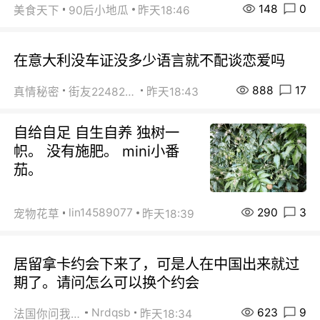
148
0
美食天下
90后小地瓜
昨天18:46
在意大利没车证没多少语言就不配谈恋爱吗
888
17
真情秘密
街友22482465
昨天18:43
自给自足 自生自养 独树一
帜。 没有施肥。 mini小番
茄。
290
3
lin14589077
宠物花草
昨天18:39
居留拿卡约会下来了，可是人在中国出来就过
期了。请问怎么可以换个约会
623
9
Nrdqsb
法国你问我答
昨天18:34