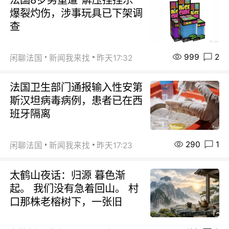
爆裂灼伤，涉事玩具已下架调
查
999
2
闲聊法国
新闻我来找
昨天17:32
法国卫生部门通报输入性安第
斯汉坦病毒病例，患者已在西
班牙隔离
290
1
闲聊法国
新闻我来找
昨天17:23
太鹤山夜话：归源 暮色渐
起。 我们没有急着回山。 村
口那株老榕树下，一张旧