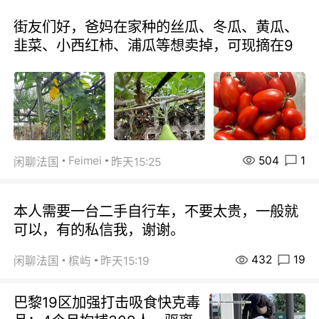
街友们好，爸妈在家种的丝瓜、冬瓜、黄瓜、
韭菜、小西红柿、浦瓜等想卖掉，可现摘在9
504
1
Feimei
闲聊法国
昨天15:25
本人需要一台二手自行车，不要太贵，一般就
可以，有的私信我，谢谢。
432
19
闲聊法国
槟屿
昨天15:19
巴黎19区加强打击吸食快克毒