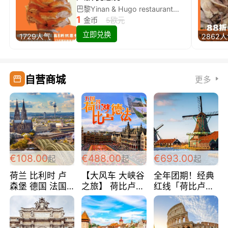
巴黎Yinan & Hugo restaurant除简餐类全场8折
1
金币
5欧元
立即兑换
1729人气
2862
自营商城
更多
€108.00
€488.00
€693.00
起
起
起
荷兰 比利时 卢
【大风车 大峡谷
全年团期！经典
森堡 德国 法国
之旅】 荷比卢德
红线「荷比卢德
超爽玩遍西欧 循
法 巴黎上下 经
法」七天循环 五
环线 全程四星宾
典五国四日游
国 仅售99欧/人/
馆 108欧/人/天
488欧/人
天！巴黎上下！