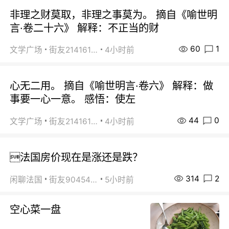
非理之财莫取，非理之事莫为。 摘自《喻世明
言·卷二十六》 解释：不正当的财
60
1
文学广场
街友21416156
4小时前
心无二用。 摘自《喻世明言·卷六》 解释：做
事要一心一意。 感悟：使左
44
0
文学广场
街友21416156
4小时前
法国房价现在是涨还是跌？
314
2
闲聊法国
街友90454511
5小时前
空心菜一盘