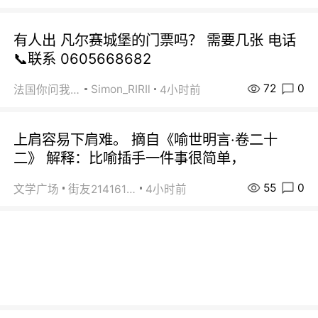
有人出 凡尔赛城堡的门票吗？ 需要几张 电话
📞联系 0605668682
72
0
Simon_RIRIl
法国你问我答
4小时前
上肩容易下肩难。 摘自《喻世明言·卷二十
二》 解释：比喻插手一件事很简单，
55
0
文学广场
街友21416156
4小时前