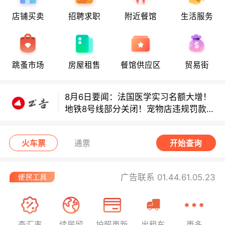
店铺买卖
招聘求职
附近餐馆
生活服务
8月6日要闻：法国医学实习名额大增！
地铁8号线部分关闭！宠物店违规罚款出
炉！
跳蚤市场
房屋租售
餐馆供应区
贸易街
巴黎地铁音乐家海选启动！
8月6日要闻：法国医学实习名额大增！
地铁8号线部分关闭！宠物店违规罚款出
炉！
巴黎地铁音乐家海选启动！
火车票
通票
开始查询
广告联系 01.44.61.05.23
查汇率
续居留
护照更新
出租车
更多