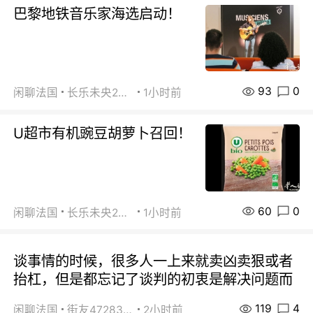
巴黎地铁音乐家海选启动！
93
0
闲聊法国
长乐未央2015
1小时前
U超市有机豌豆胡萝卜召回！
60
0
闲聊法国
长乐未央2015
1小时前
谈事情的时候，很多人一上来就卖凶卖狠或者
抬杠，但是都忘记了谈判的初衷是解决问题而
119
4
闲聊法国
街友472838572
2小时前