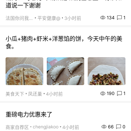
道说一下谢谢
134
1
法国你问我答
平安健康@
3小时前
小瓜+猪肉+虾米+洋葱馅的饼，今天中午的美
食。
190
1
美食天下
凤还巢
4小时前
重磅电力优惠来了
66
0
chengjiakoo
商家自荐区
4小时前