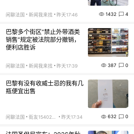
1432
4
闲聊法国
新闻我来找
昨天17:46
巴黎多个街区“禁止外带酒类
销售”规定被法院部分撤销，
便利店胜诉
387
0
闲聊法国
新闻我来找
昨天17:39
巴黎有没有收威士忌的我有几
瓶便宜出售
632
0
闲聊法国
街友15402223
昨天17:34