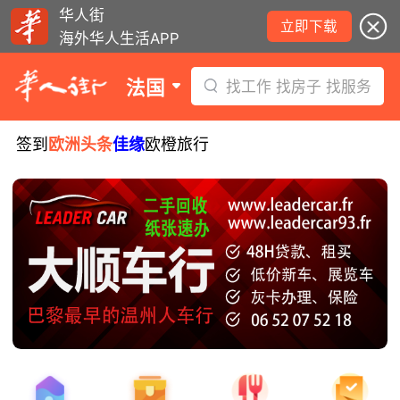
华人街
立即下载
海外华人生活APP
法国
找工作 找房子 找服务
签到
欧洲头条
佳缘
欧橙旅行