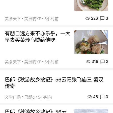
226
3
美食天下
美洲豹XF
5小时前
有朋自远方来不亦乐乎，一大
早去买菜炒乌贼给他吃
319
2
美食天下
美洲豹XF
5小时前
巴郞《秋游故乡散记》56云阳张飞庙三 蜀汉
传奇
46
0
文学广场
巴郞q
5小时前
巴郞《秋游故乡散记》56云