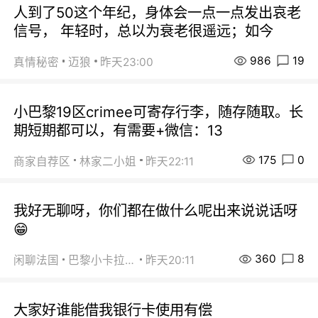
人到了50这个年纪，身体会一点一点发出哀老
信号， 年轻时，总以为衰老很遥远；如今
986
19
真情秘密
迈狼
昨天23:00
小巴黎19区crimee可寄存行李，随存随取。长
期短期都可以，有需要+微信：13
175
0
商家自荐区
林家二小姐
昨天22:11
我好无聊呀，你们都在做什么呢出来说说话呀
😁
360
8
闲聊法国
巴黎小卡拉咪
昨天20:11
大家好谁能借我银行卡使用有偿