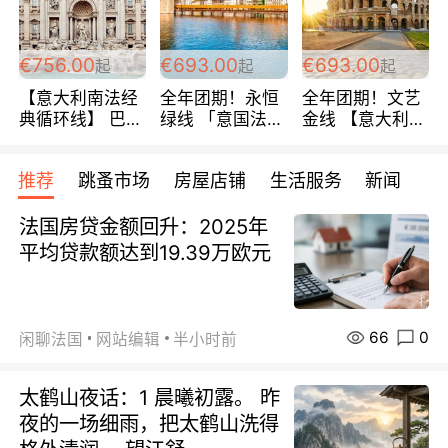
包拼房~
€756.00
€693.00
€693.00
起
起
起
【意大利南法经
全年团期！永恒
全年团期！文艺
典循环线】 巴黎
绿线 「意国法
金线 【意大利一
上下 所有日期铁
南」巴黎上下 去
地】 循环7日游
发！ 全程四星级
意大利 南法 99
全程693欧/人起
推荐
跳蚤市场
房屋店铺
生活服务
新闻
宾馆 108欧/天起
欧/天起 ~包拼房
每周铁发！
全程756欧/位
法国房贷金额回升：2025年
平均贷款额达到19.39万欧元
66
0
闲聊法国
网站编辑
半小时前
太鹤山夜话：1 晨曦初露。 昨
夜的一场细雨，把太鹤山洗得