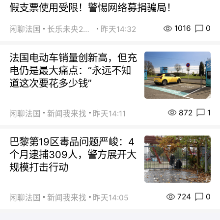
假支票使用受限！警惕网络募捐骗局！
1016
0
闲聊法国
长乐未央2015
昨天14:32
法国电动车销量创新高，但充
电仍是最大痛点：“永远不知
道这次要花多少钱”
872
1
闲聊法国
新闻我来找
昨天14:11
巴黎第19区毒品问题严峻：4
个月逮捕309人，警方展开大
规模打击行动
724
0
闲聊法国
新闻我来找
昨天14:05