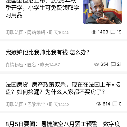
法国圣但尼宣布：2026年秋
季开学，小学生可免费领取学
习用品
1403
19
闲聊法国
网站编辑
昨天16:45
我嫉妒他比我帅比我有钱 怎么办？
654
21
真情秘密
匿名
昨天14:57
法国房贷+房产政策双杀，现在在法国上车=接
盘？如何捡漏？为什么大家都不买房了？
614
0
闲聊法国
巴黎地宝
昨天14:42
8月5日要闻：易捷航空八月罢工预警！数字度