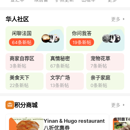
华人社区
更多
闲聊法国
你问我答
64条新帖
19条新帖
商家自荐区
真情秘密
宠物花草
3条新帖
67条新帖
7条新帖
美食天下
文学广场
亲子家庭
22条新帖
13条新帖
0条新帖
积分商城
更多
Yinan & Hugo restaurant
八折优惠券