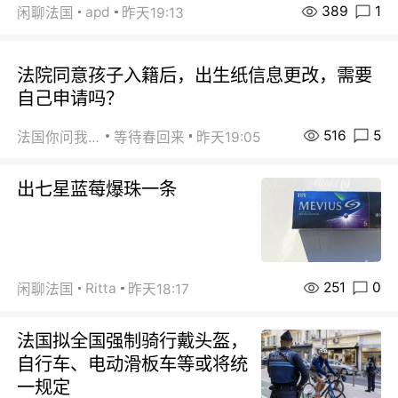
389
1
apd
闲聊法国
昨天19:13
法院同意孩子入籍后，出生纸信息更改，需要
自己申请吗？
516
5
法国你问我答
等待春回来
昨天19:05
出七星蓝莓爆珠一条
251
0
Ritta
闲聊法国
昨天18:17
法国拟全国强制骑行戴头盔，
自行车、电动滑板车等或将统
一规定