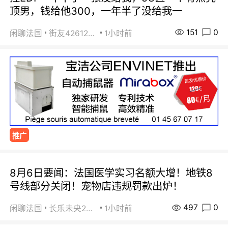
顶男，钱给他300，一年半了没给我一
151
0
闲聊法国
街友42612092
1小时前
推广
8月6日要闻：法国医学实习名额大增！地铁8
号线部分关闭！宠物店违规罚款出炉！
497
0
闲聊法国
长乐未央2015
1小时前