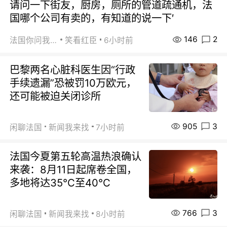
请问一下街友，厨房，厕所的管道疏通机，法
国哪个公司有卖的，有知道的说一下′
146
2
法国你问我答
笑看红臣
6小时前
巴黎两名心脏科医生因“行政
手续遗漏”恐被罚10万欧元，
还可能被迫关闭诊所
905
3
闲聊法国
新闻我来找
7小时前
法国今夏第五轮高温热浪确认
来袭：8月11日起席卷全国，
多地将达35℃至40℃
766
3
闲聊法国
新闻我来找
8小时前