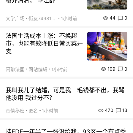
格外清润。 望江舒
44
0
文学广场
街友74981146
1小时前
法国生活成本上涨：不换超
市，也能有效降低日常买菜开
支
109
0
闲聊法国
网站编辑
1小时前
我叫我儿子结婚，可是我一毛钱都不出，我骂
他没用 我过分不？
470
13
真情秘密
匿名
1小时前
挂EDF一年半了一张没给我，93区一个有点秃