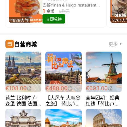
巴黎Yinan & Hugo restaurant除简餐类全场8折
1
金币
5欧元
立即兑换
1628人气
2761人
自营商城
更多
€108.00
€488.00
€693.00
起
起
起
荷兰 比利时 卢
【大风车 大峡谷
全年团期！经典
森堡 德国 法国
之旅】 荷比卢德
红线「荷比卢德
超爽玩遍西欧 循
法 巴黎上下 经
法」七天循环 五
环线 全程四星宾
典五国四日游
国 仅售99欧/人/
馆 108欧/人/天
488欧/人
天！巴黎上下！