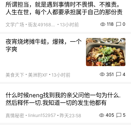
所谓担当，就是遇到事情时不畏惧、不推责。
人生在世，每个人都要承担属于自己的那份责
118
0
文学广场
街友49168527
13小时前
夜宵烧烤摊牛蛙，爆辣，一个
字爽
351
4
美食天下
美洲豹XF
13小时前
什么时候neng找到我的亲父问他一句为什么.
然后释怀一切.我知道一切的发生他都有
405
5
linkun152957
真情秘密
昨天23:58