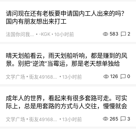
请问现在还有老板要申请国内工人出来的吗？
国内有朋友想出来打工
583
2
-KGK
法国你问我答
10小时前
晴天划船看云，雨天划船听响，都是赚到的风
景。别把“逆流”当霉运，那是老天想单独给
126
0
文学广场
街友49168527
13小时前
成年人的世界，看起来有很多套路可走。可实
际上，总是用套路的方式与人交往，慢慢就会
265
3
文学广场
街友49168527
13小时前