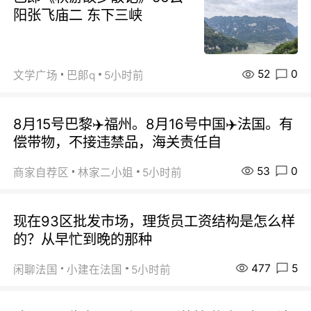
阳张飞庙二 东下三峡
52
0
文学广场
巴郞q
5小时前
8月15号巴黎✈️福州。8月16号中国✈️法国。有
偿带物，不接违禁品，海关责任自
53
0
商家自荐区
林家二小姐
5小时前
现在93区批发市场，理货员工资结构是怎么样
的？从早忙到晚的那种
477
5
闲聊法国
小建在法国
5小时前