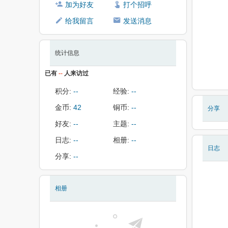
加为好友
打个招呼
给我留言
发送消息
统计信息
已有
--
人来访过
积分:
--
经验:
--
金币:
42
铜币:
--
分享
好友:
--
主题:
--
日志:
--
相册:
--
日志
分享:
--
相册