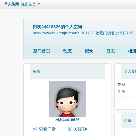
华人街网
返回首页
街友44418626的个人空间
https://www.huarenjie.com/?1301791
[收藏]
[复制]
[分享]
[RSS]
空间首页
动态
记录
日志
相
头像
个人资
性别
生日
街友44418626
动态
查看广播
关注TA