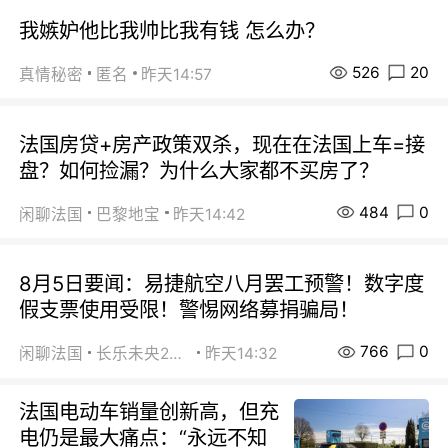
我嫉妒他比我帅比我有钱 怎么办？
526
20
真情秘密
匿名
昨天14:57
法国房贷+房产政策双杀，现在在法国上车=接
盘？如何捡漏？为什么大家都不买房了？
484
0
闲聊法国
巴黎地宝
昨天14:42
8月5日要闻：易捷航空八月罢工预警！数字度
假支票使用受限！警惕网络募捐骗局！
766
0
闲聊法国
长乐未央2015
昨天14:32
法国电动车销量创新高，但充
电仍是最大痛点：“永远不知