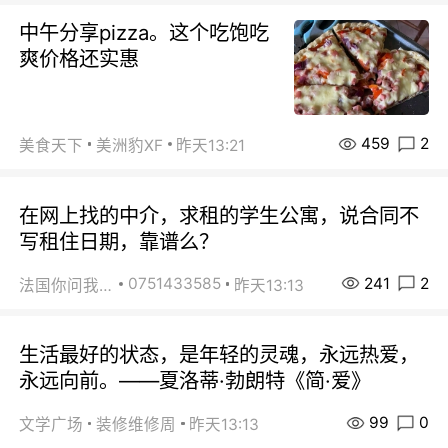
中午分享pizza。这个吃饱吃
爽价格还实惠
459
2
美食天下
美洲豹XF
昨天13:21
在网上找的中介，求租的学生公寓，说合同不
写租住日期，靠谱么？
241
2
0751433585
法国你问我答
昨天13:13
生活最好的状态，是年轻的灵魂，永远热爱，
永远向前。——夏洛蒂·勃朗特《简·爱》
99
0
文学广场
装修维修周
昨天13:13