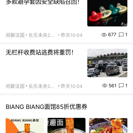
多款避孕套因安全缺陷召回！
677
1
闲聊法国
长乐未央2015
昨天10:04
无栏杆收费站逃费将重罚！
561
1
闲聊法国
长乐未央2015
昨天10:04
BIANG BIANG面馆85折优惠券