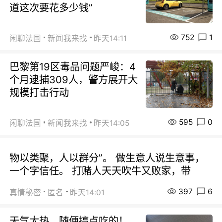
道这次要花多少钱”
752
1
闲聊法国
新闻我来找
昨天14:11
巴黎第19区毒品问题严峻：4
个月逮捕309人，警方展开大
规模打击行动
595
0
闲聊法国
新闻我来找
昨天14:05
物以类聚，人以群分”。 做生意人说生意事，
一个字信任。 打赌人天天吹牛又败家，带
397
6
真情秘密
匿名
昨天14:01
天气太热，随便搞点吃的！