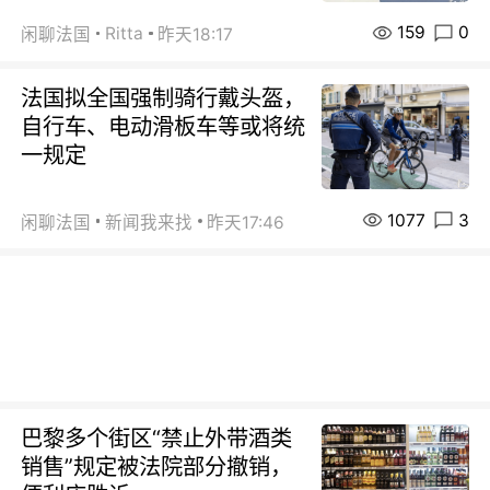
159
0
Ritta
闲聊法国
昨天18:17
法国拟全国强制骑行戴头盔，
自行车、电动滑板车等或将统
一规定
1077
3
闲聊法国
新闻我来找
昨天17:46
巴黎多个街区“禁止外带酒类
销售”规定被法院部分撤销，