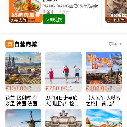
BIANG BIANG面馆85折优惠券
1
金币
5欧元
立即兑换
299人气
2761人气
自营商城
更多
€108.00
€288.00
€488.00
起
起
起
荷兰 比利时 卢
8月14日诺曼底
【大风车 大峡谷
森堡 德国 法国
大潮赶海！捡海
之旅】 荷比卢德
超爽玩遍西欧 循
鲜！轻轻松松海
法 巴黎上下 经
环线 全程四星宾
边爽玩三日游
典五国四日游
馆 108欧/人/天
288欧/人
488欧/人