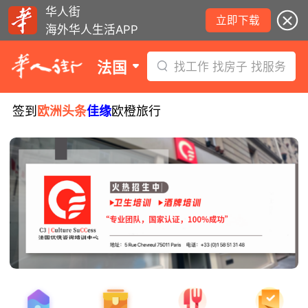
华人街
立即下载
海外华人生活APP
法国
找工作 找房子 找服务
签到
欧洲头条
佳缘
欧橙旅行
8月5日要闻：易捷航空八月罢工预警！
数字度假支票使用受限！警惕网络募捐
骗局！
无栏杆收费站逃费将重罚！