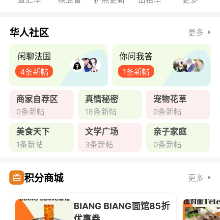
华人社区
更多
闲聊法国
你问我答
4条新帖
1条新帖
商家自荐区
真情秘密
宠物花草
0条新帖
18条新帖
0条新帖
美食天下
文学广场
亲子家庭
1条新帖
3条新帖
0条新帖
积分商城
更多
BIANG BIANG面馆85折
优惠券