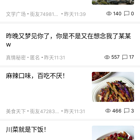
140
0
文学广场
街友74981146
昨天11:39
昨晚又梦见你了，你是不是又在想念我了某某
w
557
17
真情秘密
匿名
昨天11:31
麻辣口味，百吃不厌！
466
3
美食天下
街友472838572
昨天11:31
川菜就是下饭！