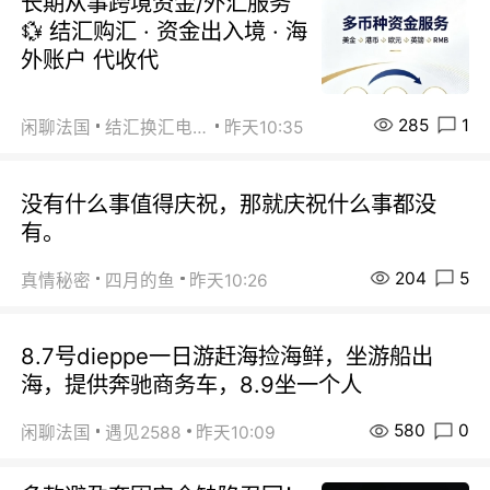
长期从事跨境资金/外汇服务
💱 结汇购汇 · 资金出入境 · 海
外账户 代收代
285
1
闲聊法国
结汇换汇电汇
昨天10:35
没有什么事值得庆祝，那就庆祝什么事都没
有。
204
5
真情秘密
四月的鱼
昨天10:26
8.7号dieppe一日游赶海捡海鲜，坐游船出
海，提供奔驰商务车，8.9坐一个人
580
0
闲聊法国
遇见2588
昨天10:09