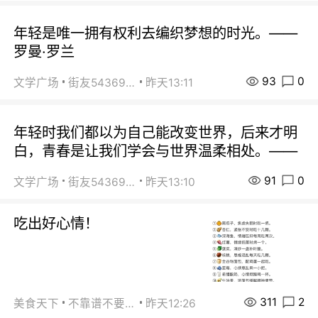
年轻是唯一拥有权利去编织梦想的时光。——
罗曼·罗兰
93
0
文学广场
街友54369822
昨天13:11
年轻时我们都以为自己能改变世界，后来才明
白，青春是让我们学会与世界温柔相处。——
91
0
文学广场
街友54369822
昨天13:10
吃出好心情！
311
2
美食天下
不靠谱不要联系
昨天12:26