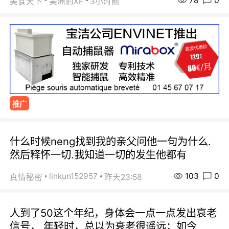
78
0
美食天下
美洲豹XF
3小时前
推广
什么时候neng找到我的亲父问他一句为什么.
然后释怀一切.我知道一切的发生他都有
103
0
linkun152957
真情秘密
昨天23:58
人到了50这个年纪，身体会一点一点发出哀老
信号， 年轻时，总以为衰老很遥远；如今