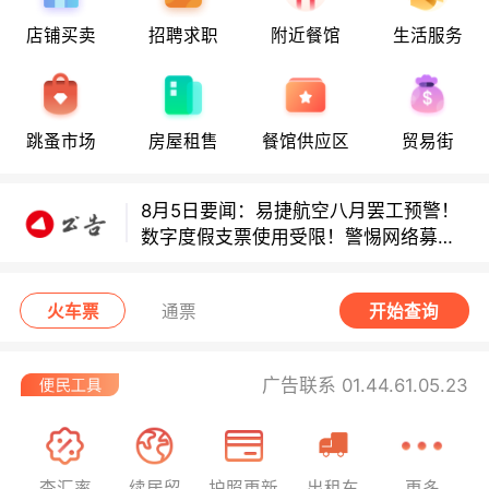
店铺买卖
招聘求职
附近餐馆
生活服务
多款避孕套因安全缺陷召回！
多款避孕套因安全缺陷召回！
跳蚤市场
房屋租售
餐馆供应区
贸易街
8月5日要闻：易捷航空八月罢工预警！
数字度假支票使用受限！警惕网络募捐
骗局！
无栏杆收费站逃费将重罚！
火车票
通票
开始查询
广告联系 01.44.61.05.23
查汇率
续居留
护照更新
出租车
更多