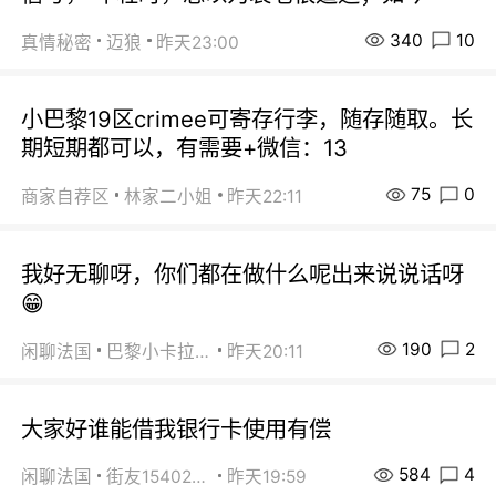
340
10
真情秘密
迈狼
昨天23:00
小巴黎19区crimee可寄存行李，随存随取。长
期短期都可以，有需要+微信：13
75
0
商家自荐区
林家二小姐
昨天22:11
我好无聊呀，你们都在做什么呢出来说说话呀
😁
190
2
闲聊法国
巴黎小卡拉咪
昨天20:11
大家好谁能借我银行卡使用有偿
584
4
闲聊法国
街友15402223
昨天19:59