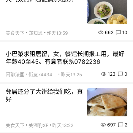
662
10
美食天下
郑知恩
昨天13:59
小巴黎求租居留，女，餐馆长期报工用，最好
年龄40至45。有意者联系0782236
123
0
闲聊法国
街友74434350
昨天13:25
邻居还分了大饼给我们吃，真
好
697
2
美食天下
美洲豹XF
昨天13:22