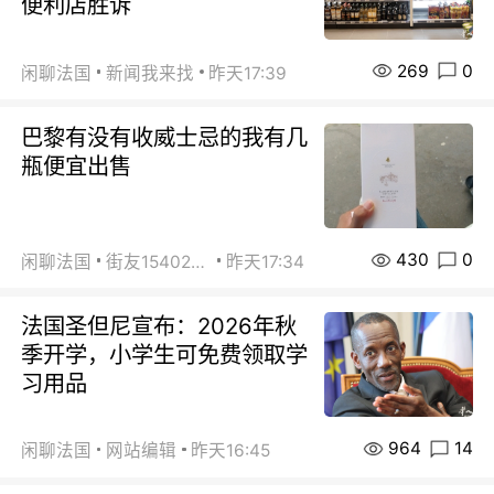
便利店胜诉
269
0
闲聊法国
新闻我来找
昨天17:39
巴黎有没有收威士忌的我有几
瓶便宜出售
430
0
闲聊法国
街友15402223
昨天17:34
法国圣但尼宣布：2026年秋
季开学，小学生可免费领取学
习用品
964
14
闲聊法国
网站编辑
昨天16:45