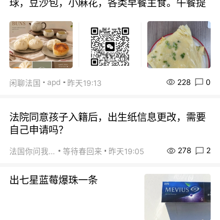
球，豆沙包，小麻花，各类早餐主食。午餐提
228
0
apd
闲聊法国
昨天19:13
法院同意孩子入籍后，出生纸信息更改，需要
自己申请吗？
278
2
法国你问我答
等待春回来
昨天19:05
出七星蓝莓爆珠一条