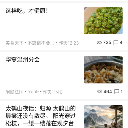
这样吃，才健康！
735
4
美食天下
不靠谱不要联系
昨天12:23
华裔温州分会
464
1
fren9
闲聊法国
昨天11:40
太鹤山夜话：归源 太鹤山的
晨雾还没有散尽。 阳光穿过
松枝，一缕一缕落在观夕台