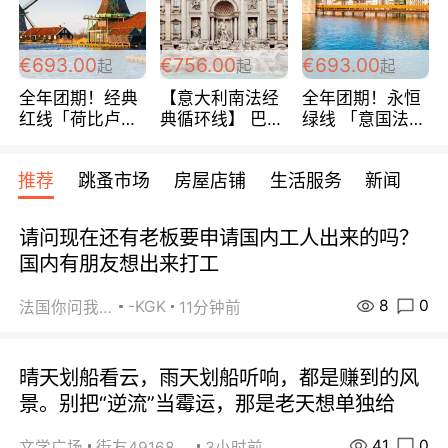
€693.00
€756.00
€693.00
起
起
起
全年团期！经典
【意大利南法经
全年团期！永恒
红线「荷比卢德
典循环线】 巴黎
绿线 「意国法
法」七天循环 五
上下 所有日期铁
南」巴黎上下 去
国 仅售99欧/人/
发！ 全程四星级
意大利 南法 99
推荐
跳蚤市场
房屋店铺
生活服务
新闻
天！巴黎上下！
宾馆 108欧/天起
欧/天起 ~包拼房
包拼房~
全程756欧/位
请问现在还有老板要申请国内工人出来的吗？
国内有朋友想出来打工
8
0
-KGK
法国你问我答
11分钟前
晴天划船看云，雨天划船听响，都是赚到的风
景。别把“逆流”当霉运，那是老天想单独给
41
0
文学广场
街友49168527
3小时前