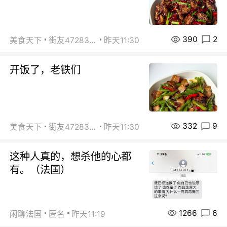
390
2
美食天下
街友472838572
昨天11:30
开饭了，老铁们
332
9
美食天下
街友472838572
昨天11:30
这种人真的，想杀他的心都
有。（法国）
1266
6
闲聊法国
匿名
昨天11:19