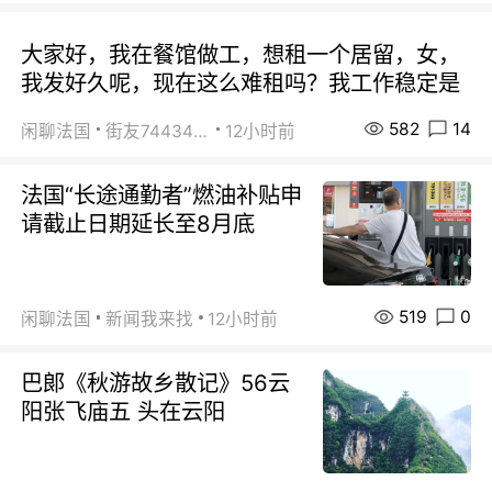
大家好，我在餐馆做工，想租一个居留，女，
我发好久呢，现在这么难租吗？我工作稳定是
582
14
闲聊法国
街友74434350
12小时前
法国“长途通勤者”燃油补贴申
请截止日期延长至8月底
519
0
闲聊法国
新闻我来找
12小时前
巴郞《秋游故乡散记》56云
阳张飞庙五 头在云阳