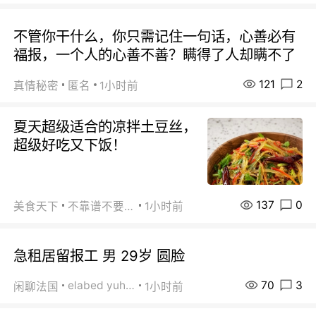
不管你干什么，你只需记住一句话，心善必有
福报，一个人的心善不善？瞒得了人却瞒不了
121
2
真情秘密
匿名
1小时前
夏天超级适合的凉拌土豆丝，
超级好吃又下饭！
137
0
美食天下
不靠谱不要联系
1小时前
急租居留报工 男 29岁 圆脸
70
3
elabed yuhua
闲聊法国
1小时前