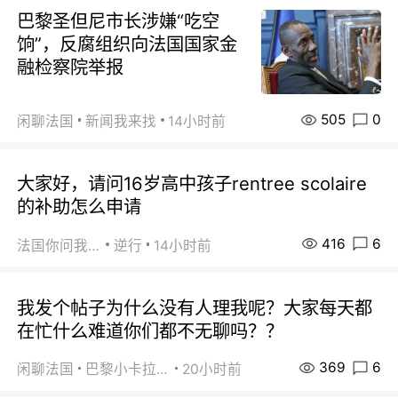
巴黎圣但尼市长涉嫌“吃空
饷”，反腐组织向法国国家金
融检察院举报
505
0
闲聊法国
新闻我来找
14小时前
大家好，请问16岁高中孩子rentree scolaire
的补助怎么申请
416
6
法国你问我答
逆行
14小时前
我发个帖子为什么没有人理我呢？大家每天都
在忙什么难道你们都不无聊吗？？
369
6
闲聊法国
巴黎小卡拉咪
20小时前