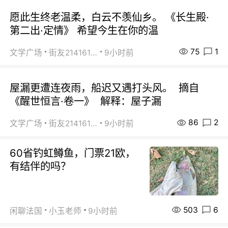
愿此生终老温柔，白云不羡仙乡。 《长生殿·
第二出·定情》 希望今生在你的温
75
1
文学广场
街友21416156
9小时前
屋漏更遭连夜雨，船迟又遇打头风。 摘自
《醒世恒言·卷一》 解释：屋子漏
86
2
文学广场
街友21416156
9小时前
60省钓虹鳟鱼，门票21欧，
有结伴的吗？
503
6
闲聊法国
小玉老师
9小时前