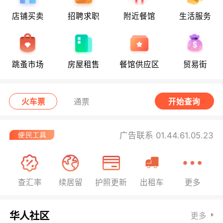
店铺买卖
招聘求职
附近餐馆
生活服务
跳蚤市场
房屋租售
餐馆供应区
贸易街
火车票
通票
开始查询
广告联系 01.44.61.05.23
查汇率
续居留
护照更新
出租车
更多
华人社区
更多