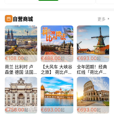
自营商城
更多
€108.00
€488.00
€693.00
起
起
起
荷兰 比利时 卢
【大风车 大峡谷
全年团期！经典
森堡 德国 法国
之旅】 荷比卢德
红线「荷比卢德
超爽玩遍西欧 循
法 巴黎上下 经
法」七天循环 五
环线 全程四星宾
典五国四日游
国 仅售99欧/人/
馆 108欧/人/天
488欧/人
天！巴黎上下！
包拼房~
€756.00
€693.00
€693.00
起
起
起