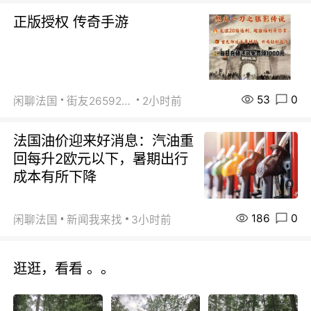
正版授权 传奇手游
53
0
闲聊法国
街友26592800
2小时前
法国油价迎来好消息：汽油重
回每升2欧元以下，暑期出行
成本有所下降
186
0
闲聊法国
新闻我来找
3小时前
逛逛，看看 。。