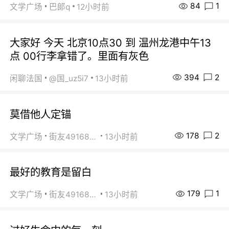
84
1
文学广场
巴郞q
12小时前
大家好 今天 北京10点30 到 温州龙港中午13
点 00行李拿错了。里面有灰色
394
2
闲聊法国
@国_uz5i7
13小时前
莫借他人定锚
178
2
文学广场
街友49168527
13小时前
最好的教育是留白
179
1
文学广场
街友49168527
13小时前