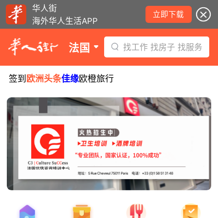
华人街
立即下载
海外华人生活APP
法国
找工作 找房子 找服务
签到
欧洲头条
佳缘
欧橙旅行