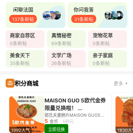
闲聊法国
你问我答
137条新帖
31条新帖
商家自荐区
真情秘密
宠物花草
0条新帖
69条新帖
0条新帖
美食天下
文学广场
亲子家庭
35条新帖
26条新帖
0条新帖
积分商城
更多
MAISON GUO 5欧代金券
限量兑换啦！ ...
郭氏夫妻肺片MAISON GUO5欧代金券限量兑换啦！
5
金币
5欧元
立即兑换
1992人气
1830