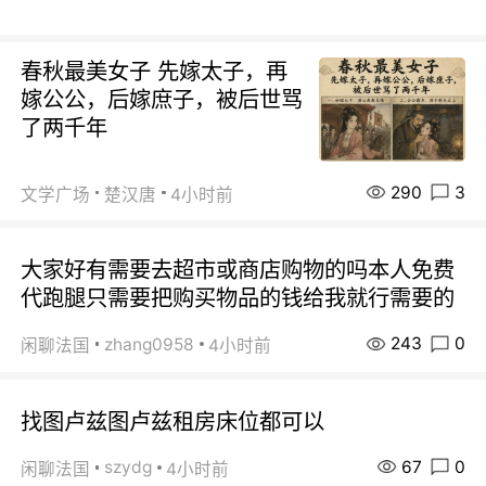
春秋最美女子 先嫁太子，再
嫁公公，后嫁庶子，被后世骂
了两千年
290
3
文学广场
楚汉唐
4小时前
大家好有需要去超市或商店购物的吗本人免费
代跑腿只需要把购买物品的钱给我就行需要的
243
0
zhang0958
闲聊法国
4小时前
找图卢兹图卢兹租房床位都可以
67
0
szydg
闲聊法国
4小时前