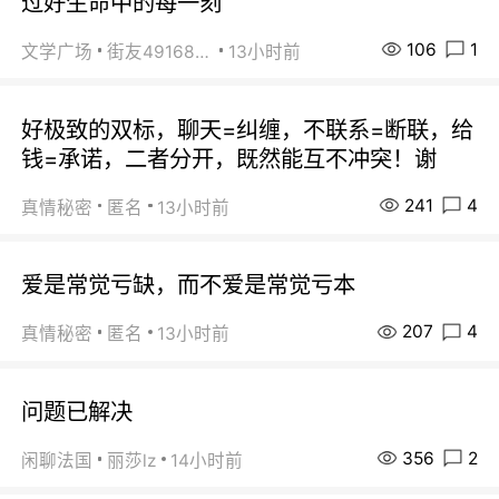
过好生命中的每一刻
106
1
文学广场
街友49168527
13小时前
好极致的双标，聊天=纠缠，不联系=断联，给
钱=承诺，二者分开，既然能互不冲突！谢
241
4
真情秘密
匿名
13小时前
爱是常觉亏缺，而不爱是常觉亏本
207
4
真情秘密
匿名
13小时前
问题已解决
356
2
闲聊法国
丽莎lz
14小时前