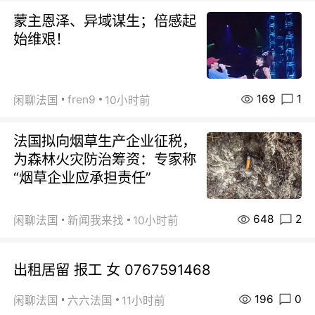
蒙主恩泽、异域谋生；倍感起
始维艰！
169
1
fren9
闲聊法国
10小时前
法国拟向烟草生产企业征税，
为森林火灾防治筹资：专家称
“烟草企业应承担责任”
648
2
闲聊法国
新闻我来找
10小时前
出租居留 报工 女 0767591468
196
0
闲聊法国
六六法国
11小时前