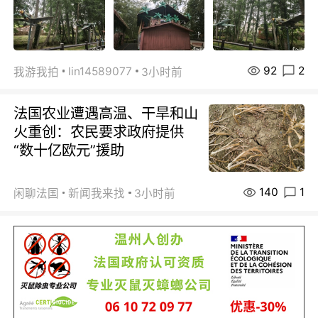
92
2
lin14589077
我游我拍
3小时前
法国农业遭遇高温、干旱和山
火重创：农民要求政府提供
“数十亿欧元”援助
140
1
闲聊法国
新闻我来找
3小时前