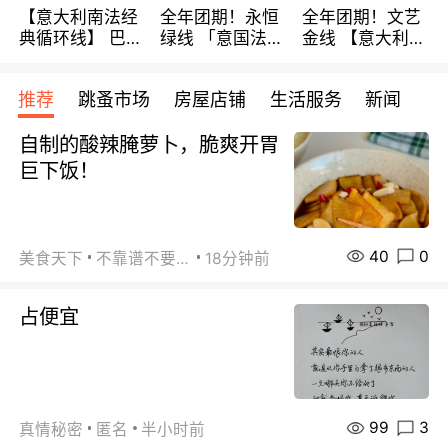
【意大利南法经
全年团期！永恒
全年团期！文艺
典循环线】 巴黎
绿线 「意国法
金线 【意大利一
上下 所有日期铁
南」巴黎上下 去
地】 循环7日游
发！ 全程四星级
意大利 南法 99
全程693欧/人起
推荐
跳蚤市场
房屋店铺
生活服务
新闻
宾馆 108欧/天起
欧/天起 ~包拼房
每周铁发！
全程756欧/位
自制的酸辣腌萝卜，脆爽开胃
巨下饭！
40
0
美食天下
不靠谱不要联系
18分钟前
占便宜
99
3
真情秘密
匿名
半小时前