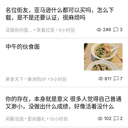
名位街友，亚马逊什么都可以买吗，怎么下
载，是不是还要认证，很麻烦吗
246
3
法国你问我答
笑看红臣
9小时前
中午的伙食面
611
7
美食天下
美洲豹XF
9小时前
你的存在，本身就是意义 很多人觉得自己普通
又渺小，没做出什么成绩，好像活着没什么
102
2
闲聊法国
爱尚婚礼
10小时前