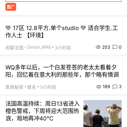
推广
💚 17区 12.8平方.单个studio 💚 适合学生.工
作人士 【环境】
203
0
Simon_RIRIl
闲聊法国
3小时前
WQ多年以后，一个白发苍苍的老太太看着夕
阳，回忆着在意大利的那些年，那个略有情调
189
3
真情秘密
匿名
3小时前
法国高温持续：周日13省进入
橙色警戒，下周将迎大范围热
浪，局地再冲40℃