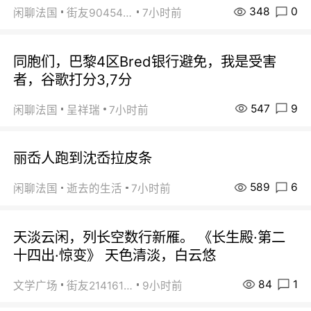
348
0
闲聊法国
街友90454511
7小时前
同胞们，巴黎4区Bred银行避免，我是受害
者，谷歌打分3,7分
547
9
闲聊法国
呈祥瑞
7小时前
丽岙人跑到沈岙拉皮条
589
6
闲聊法国
逝去的生活
7小时前
天淡云闲，列长空数行新雁。 《长生殿·第二
十四出·惊变》 天色清淡，白云悠
84
1
文学广场
街友21416156
9小时前