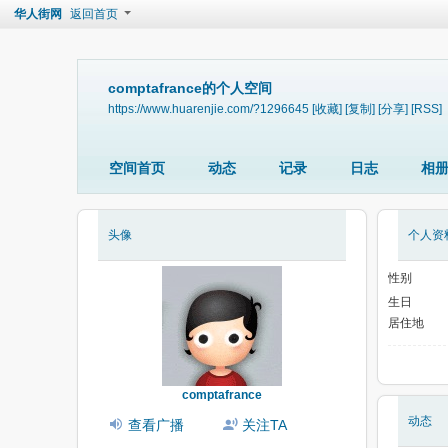
华人街网
返回首页
comptafrance的个人空间
https://www.huarenjie.com/?1296645
[收藏]
[复制]
[分享]
[RSS]
空间首页
动态
记录
日志
相
头像
个人资
性别
生日
居住地
comptafrance
动态
查看广播
关注TA