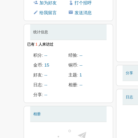
加为好友
打个招呼
给我留言
发送消息
统计信息
已有
1
人来访过
积分:
--
经验:
--
金币:
15
铜币:
--
分享
好友:
--
主题:
1
日志:
--
相册:
--
分享:
--
日志
相册