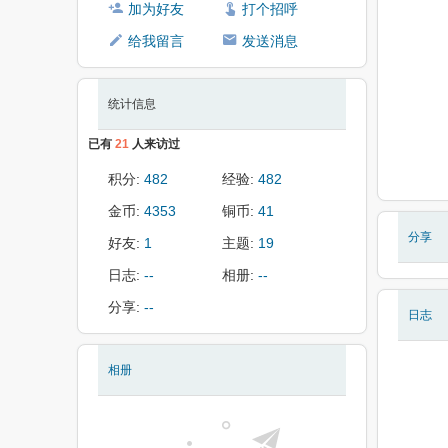
加为好友
打个招呼
给我留言
发送消息
统计信息
已有
21
人来访过
积分:
482
经验:
482
金币:
4353
铜币:
41
分享
好友:
1
主题:
19
日志:
--
相册:
--
分享:
--
日志
相册