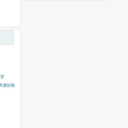
特甘
天使以色