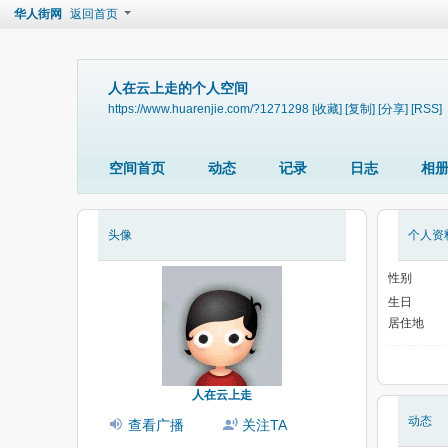
华人街网
返回首页
人在云上走的个人空间
https://www.huarenjie.com/?1271298
[收藏]
[复制]
[分享]
[RSS]
空间首页
动态
记录
日志
相
头像
个人资
性别
生日
居住地
人在云上走
动态
查看广播
关注TA