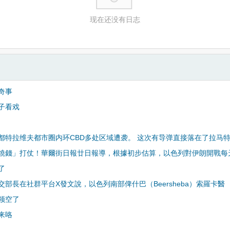
现在还没有日志
奇事
子看戏
都特拉维夫都市圈内环CBD多处区域遭袭。 这次有导弹直接落在了拉马
燒錢」打仗！華爾街日報廿日報導，根據初步估算，以色列對伊朗開戰每
了
交部長在社群平台X發文說，以色列南部俾什巴（Beersheba）索羅卡醫
领空了
来咯