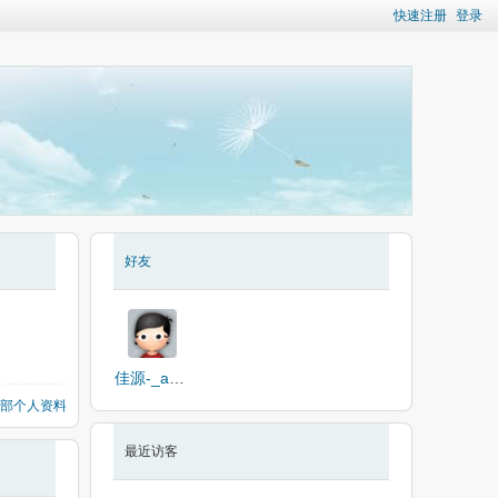
快速注册
登录
好友
佳源-_aXW8T
部个人资料
最近访客