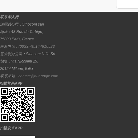
联系华人街
法国总公司：
Sinocom sarl
地址：
48 Rue de Turbigo,
75003
Paris
,
France
联系电话：
(0033)-(0)144610523
意大利分公司：
Sinocom Italia Srl
地址：
Via Niccolini 29,
20154
Milano
,
Italia
联系邮箱：
contact@huarenjie.com
扫描苹果APP
扫描安卓APP