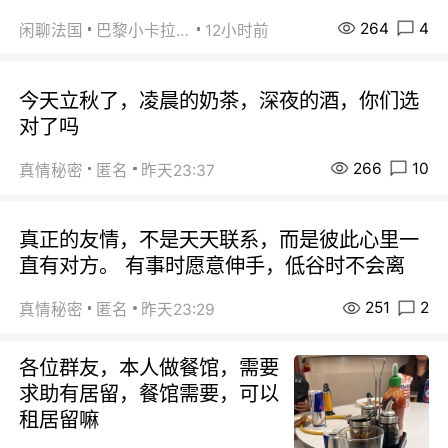
264
4
闲聊法国
巴黎小卡拉咪
12小时前
今天立秋了，凌晨的奶茶，深夜的酒，你们选
对了吗
266
10
真情秘密
匿名
昨天23:37
真正的友情，不是天天联系，而是彼此心里一
直有对方。 有事时愿意伸手，低谷时不会离
251
2
真情秘密
匿名
昨天23:29
各位群友，本人做餐馆，需要
求助有居留，餐馆需要，可以
租居留嘛