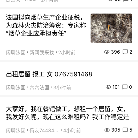
法国拟向烟草生产企业征税，
为森林火灾防治筹资：专家称
“烟草企业应承担责任”
396
2
闲聊法国
新闻我来找
2小时前
出租居留 报工 女 0767591468
101
0
闲聊法国
六六法国
3小时前
大家好，我在餐馆做工，想租一个居留，女，
我发好久呢，现在这么难租吗？我工作稳定是
305
5
闲聊法国
街友74434350
4小时前