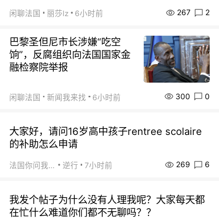
267
2
闲聊法国
丽莎lz
6小时前
巴黎圣但尼市长涉嫌“吃空
饷”，反腐组织向法国国家金
融检察院举报
300
0
闲聊法国
新闻我来找
6小时前
大家好，请问16岁高中孩子rentree scolaire
的补助怎么申请
269
6
法国你问我答
逆行
7小时前
我发个帖子为什么没有人理我呢？大家每天都
在忙什么难道你们都不无聊吗？？