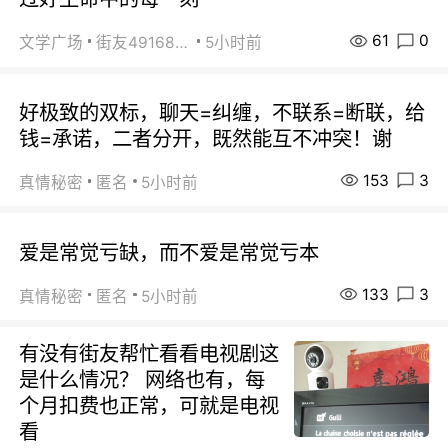
61
0
文学广场
街友49168527
5小时前
好极致的双标，聊天=纠缠，不联系=断联，给
钱=承诺，二者分开，既然能互不冲突！谢
153
3
真情秘密
匿名
5小时前
爱是常觉亏缺，而不爱是常觉亏本
133
3
真情秘密
匿名
5小时前
有没有街友帮忙看看电视剧这
是什么情况？ 网络也有，每
个月扣费也正常，可就是电视
看