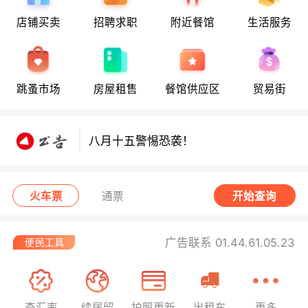
店铺买卖
招聘求职
附近餐馆
生活服务
八月十五警惕恐袭！
跳蚤市场
房屋租售
餐馆供应区
贸易街
八月十五警惕恐袭！
八月十五警惕恐袭！
火车票
通票
开始查询
广告联系 01.44.61.05.23
查汇率
续居留
护照更新
出租车
更多