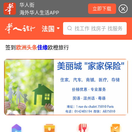
华人街
立即下载
海外华人生活APP
法国
找工作 找房子 找服务
签到
欧洲头条
佳缘
欧橙旅行