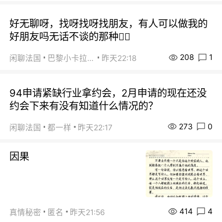
好无聊呀，找呀找呀找朋友，有人可以做我的
好朋友吗无话不谈的那种😮‍💨
208
1
闲聊法国
巴黎小卡拉咪
昨天22:18
94申请紧缺行业拿约会，2月申请的现在还没
约会下来有没有知道什么情况的？
273
0
闲聊法国
都一样
昨天22:17
因果
414
4
真情秘密
匿名
昨天21:56