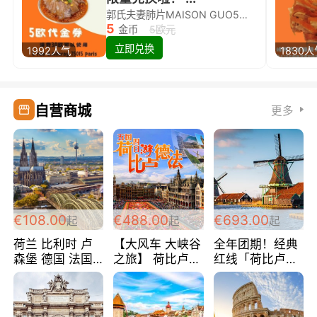
郭氏夫妻肺片MAISON GUO5欧代金券限量兑换啦！
5
金币
5欧元
立即兑换
1992人气
1830
自营商城
更多
€108.00
€488.00
€693.00
起
起
起
荷兰 比利时 卢
【大风车 大峡谷
全年团期！经典
森堡 德国 法国
之旅】 荷比卢德
红线「荷比卢德
超爽玩遍西欧 循
法 巴黎上下 经
法」七天循环 五
环线 全程四星宾
典五国四日游
国 仅售99欧/人/
馆 108欧/人/天
488欧/人
天！巴黎上下！