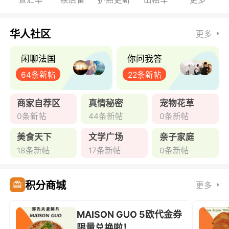
华人社区
更多
闲聊法国
你问我答
64条新帖
22条新帖
商家自荐区
真情秘密
宠物花草
0条新帖
44条新帖
0条新帖
美食天下
文学广场
亲子家庭
18条新帖
17条新帖
0条新帖
积分商城
更多
MAISON GUO 5欧代金券
限量兑换啦！ ...