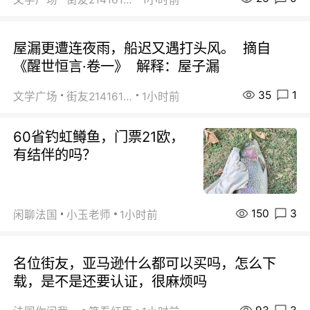
屋漏更遭连夜雨，船迟又遇打头风。 摘自
《醒世恒言·卷一》 解释：屋子漏
35
1
文学广场
街友21416156
1小时前
60省钓虹鳟鱼，门票21欧，
有结伴的吗？
150
3
闲聊法国
小玉老师
1小时前
名位街友，亚马逊什么都可以买吗，怎么下
载，是不是还要认证，很麻烦吗