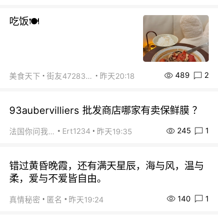
吃饭🍽️
489
2
美食天下
街友472838572
昨天20:18
93aubervilliers 批发商店哪家有卖保鲜膜 ？
245
1
Ert1234
法国你问我答
昨天19:35
错过黄昏晚霞，还有满天星辰，海与风，温与
柔，爱与不爱皆自由。
140
1
真情秘密
匿名
昨天19:24