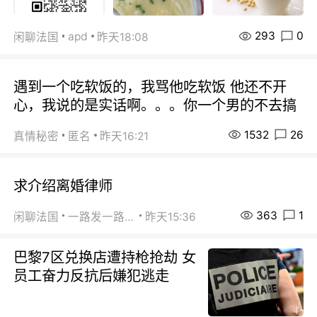
293
0
apd
闲聊法国
昨天18:08
遇到一个吃软饭的，我骂他吃软饭 他还不开
心，我说的是实话啊。。。你一个男的不去搞
1532
26
真情秘密
匿名
昨天16:21
求介绍离婚律师
363
1
闲聊法国
一路发一路发
昨天15:36
巴黎7区兑换店遭持枪抢劫 女
员工奋力反抗后嫌犯逃走