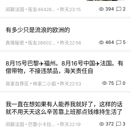
394
2
闲聊法国
街友46428878
昨天23:15
有多少只是流浪的欧洲的
464
5
真情秘密
街友28602925
昨天22:56
8月15号巴黎✈️福州。8月16号中国✈️法国。有
偿带物，不接违禁品，海关责任自
75
0
商家自荐区
林家二小姐
昨天22:53
我一直在想如果有人能养我就好了，这样的话
就不用天天这么辛苦靠上班那点钱维持生活了
372
3
闲聊法国
巴黎小卡拉咪
昨天22:19