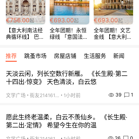
包拼房~
€756.00
€693.00
€693.00
起
起
起
【意大利南法经
全年团期！永恒
全年团期！文艺
典循环线】 巴黎
绿线 「意国法
金线 【意大利一
上下 所有日期铁
南」巴黎上下 去
地】 循环7日游
发！ 全程四星级
意大利 南法 99
全程693欧/人起
推荐
跳蚤市场
房屋店铺
生活服务
新闻
宾馆 108欧/天起
欧/天起 ~包拼房
每周铁发！
全程756欧/位
天淡云闲，列长空数行新雁。 《长生殿·第二
十四出·惊变》 天色清淡，白云悠
39
1
文学广场
街友21416156
1小时前
愿此生终老温柔，白云不羡仙乡。 《长生殿·
第二出·定情》 希望今生在你的温
26
0
文学广场
街友21416156
1小时前