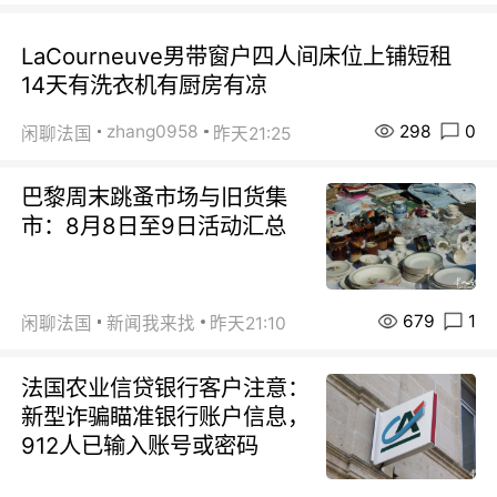
LaCourneuve男带窗户四人间床位上铺短租
14天有洗衣机有厨房有凉
298
0
zhang0958
闲聊法国
昨天21:25
巴黎周末跳蚤市场与旧货集
市：8月8日至9日活动汇总
679
1
闲聊法国
新闻我来找
昨天21:10
法国农业信贷银行客户注意：
新型诈骗瞄准银行账户信息，
912人已输入账号或密码