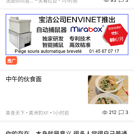
93
3
法国你问我答
笑看红臣
1小时前
推广
中午的伙食面
212
3
美食天下
美洲豹XF
1小时前
你的存在，本身就是意义 很多人觉得自己普通