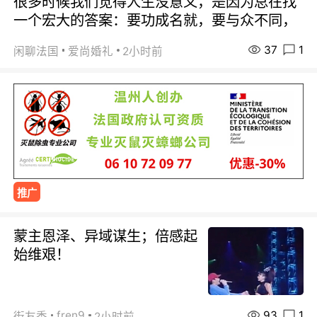
很多时候我们觉得人生没意义，是因为总在找
一个宏大的答案：要功成名就，要与众不同，
37
1
闲聊法国
爱尚婚礼
2小时前
推广
蒙主恩泽、异域谋生；倍感起
始维艰！
93
1
fren9
街友秀
2小时前