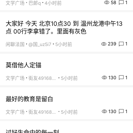
58
1
文学广场
巴郞q
4小时前
大家好 今天 北京10点30 到 温州龙港中午13
点 00行李拿错了。里面有灰色
239
1
闲聊法国
@国_uz5i7
5小时前
莫借他人定锚
130
1
文学广场
街友49168527
5小时前
最好的教育是留白
130
1
文学广场
街友49168527
5小时前
过好生命中的每一刻