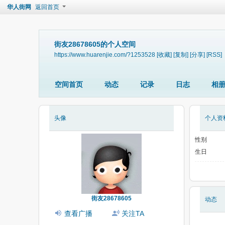
华人街网
返回首页
街友28678605的个人空间
https://www.huarenjie.com/?1253528
[收藏]
[复制]
[分享]
[RSS]
空间首页
动态
记录
日志
相
头像
个人资
性别
生日
街友28678605
动态
查看广播
关注TA