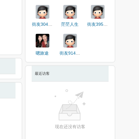
街友30424585
茫茫人生
街友39543163
嗯旅途
街友91443068
最近访客
现在还没有访客