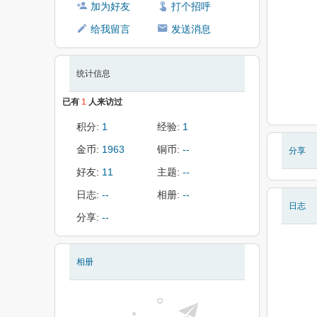
加为好友
打个招呼
给我留言
发送消息
统计信息
已有
1
人来访过
积分:
1
经验:
1
金币:
1963
铜币:
--
分享
好友:
11
主题:
--
日志:
--
相册:
--
日志
分享:
--
相册