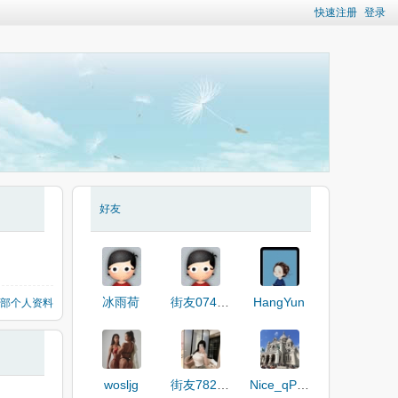
快速注册
登录
好友
冰雨荷
街友07441200
HangYun
部个人资料
wosljg
街友78278842
Nice_qPZ86