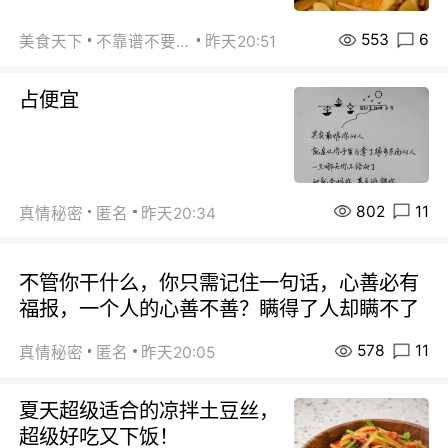
553
6
美食天下
不靠谱不要联系
昨天20:51
占便宜
802
11
真情秘密
匿名
昨天20:34
不管你干什么，你只需记住一句话，心善必有
福报，一个人的心善不善？瞒得了人却瞒不了
578
11
真情秘密
匿名
昨天20:05
夏天超级适合的凉拌土豆丝，
超级好吃又下饭！