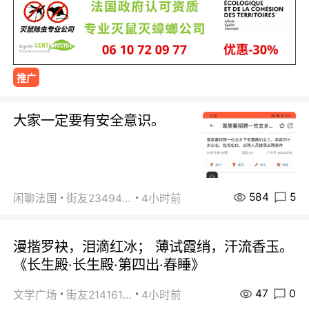
推广
大家一定要有安全意识。
584
5
闲聊法国
街友23494008
4小时前
漫揩罗袂，泪滴红冰； 薄试霞绡，汗流香玉。
《长生殿·长生殿·第四出·春睡》
47
0
文学广场
街友21416156
4小时前