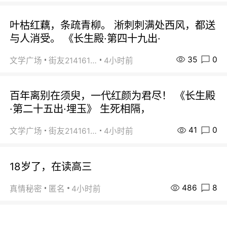
叶枯红藕，条疏青柳。 淅刺刺满处西风，都送
与人消受。 《长生殿·第四十九出·
35
0
文学广场
街友21416156
4小时前
百年离别在须臾，一代红颜为君尽！ 《长生殿
·第二十五出·埋玉》 生死相隔，
41
0
文学广场
街友21416156
4小时前
18岁了，在读高三
486
8
真情秘密
匿名
4小时前