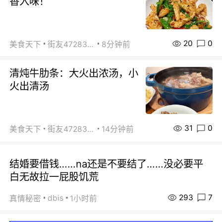
香入味！
20
0
美食天下
街友472838572
8分钟前
清炖牛肋条：大火出浓汤，小
火出清汤
31
0
美食天下
街友472838572
14分钟前
结婚要借钱……na还是不要结了……没必要平
白无故拉一屁股饥荒
293
7
dbis
真情秘密
1小时前