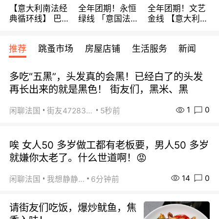
【意大利南法经
全年团期！永恒
全年团期！文艺
典循环线】 巴黎
绿线 「意国法
金线 【意大利一
上下 所有日期铁
南」巴黎上下 去
地】 循环7日游
发！ 全程四星级
意大利 南法 99
全程693欧/人起
推荐
跳蚤市场
房屋店铺
生活服务
新闻
宾馆 108欧/天起
欧/天起 ~包拼房
每周铁发！
全程756欧/位
多吃“五黑”，头发真的会黑！已经白了的头发
再长出来的就是黑色！ 街友们，黑米、黑
1
0
闲聊法国
街友472838572
5秒前
唉 女人50 多岁做工都有老板要，男人50 多岁
就嫌你太老了。什么世道啊！😡
14
0
闲聊法国
我想静静…
6分钟前
请街友们吃饭，爆炒鱿鱼，焦