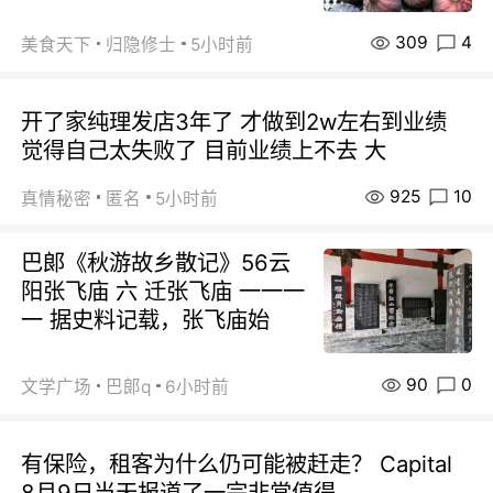
309
4
美食天下
归隐修士
5小时前
开了家纯理发店3年了 才做到2w左右到业绩
觉得自己太失败了 目前业绩上不去 大
925
10
真情秘密
匿名
5小时前
巴郞《秋游故乡散记》56云
阳张飞庙 六 迁张飞庙 一一一
一 据史料记载，张飞庙始
90
0
文学广场
巴郞q
6小时前
有保险，租客为什么仍可能被赶走？ Capital
8月9日当天报道了一宗非常值得