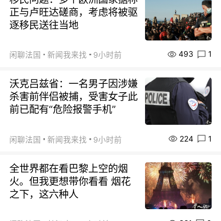
正与卢旺达磋商，考虑将被驱
逐移民送往当地
493
1
闲聊法国
新闻我来找
9小时前
沃克吕兹省：一名男子因涉嫌
杀害前伴侣被捕，受害女子此
前已配有“危险报警手机”
224
1
闲聊法国
新闻我来找
9小时前
全世界都在看巴黎上空的烟
火。但我更想带你看看 烟花
之下，这六种人