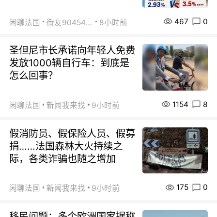
467
0
闲聊法国
街友90454511
8小时前
圣但尼市长承诺向年轻人免费
发放1000辆自行车：到底是
怎么回事？
1154
8
闲聊法国
新闻我来找
9小时前
假消防员、假保险人员、假募
捐……法国森林大火持续之
际，各类诈骗也随之增加
175
0
闲聊法国
新闻我来找
9小时前
移民问题：多个欧洲国家据称