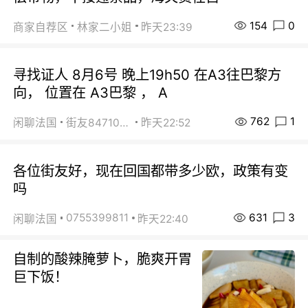
154
0
商家自荐区
林家二小姐
昨天23:39
寻找证人 8月6号 晚上19h50 在A3往巴黎方
向， 位置在 A3巴黎 ， A
762
1
闲聊法国
街友84710671
昨天22:52
各位街友好，现在回国都带多少欧，政策有变
吗
631
3
0755399811
闲聊法国
昨天22:40
自制的酸辣腌萝卜，脆爽开胃
巨下饭！