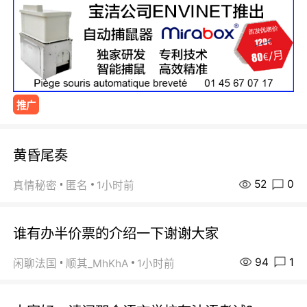
推广
黄昏尾奏
52
0
真情秘密
匿名
1小时前
谁有办半价票的介绍一下谢谢大家
94
1
闲聊法国
顺其_MhKhA
1小时前