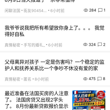
284
1
闲聊法国
街友90454511
6小时前
我爷爷说我把所有希望放你身上了。。。 我觉
得好自私
324
2
真情秘密
手写的婚礼_
6小时前
父母离异对孩子 一定是伤害吗？一个稳定的监
护人和抚养关系比一个争吵不休没有爱的家
475
8
真情秘密
匿名
8小时前
最近准备在法国买房的人注意
了。 法国房贷又出现2字头
了。 8月份最新贷款报价显示