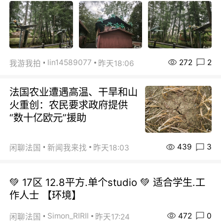
272
2
lin14589077
我游我拍
昨天18:06
法国农业遭遇高温、干旱和山
火重创：农民要求政府提供
“数十亿欧元”援助
439
3
闲聊法国
新闻我来找
昨天18:03
💚 17区 12.8平方.单个studio 💚 适合学生.工
作人士 【环境】
472
0
Simon_RIRIl
闲聊法国
昨天17:24