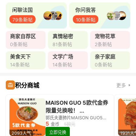
闲聊法国
你问我答
79条新帖
10条新帖
商家自荐区
真情秘密
宠物花草
0条新帖
81条新帖
2条新帖
美食天下
文学广场
亲子家庭
14条新帖
14条新帖
0条新帖
积分商城
更多
MAISON GUO 5欧代金券
限量兑换啦！ ...
郭氏夫妻肺片MAISON GUO5欧代金券限量兑换啦！
5
金币
5欧元
立即兑换
2093人气
1931人