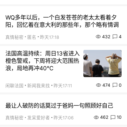
WQ多年以后，一个白发苍苍的老太太看着夕
阳，回忆着在意大利的那些年，那个略有情调
432
4
真情秘密
匿名
昨天17:18
法国高温持续：周日13省进入
橙色警戒，下周将迎大范围热
浪，局地再冲40℃
474
0
闲聊法国
新闻我来找
昨天17:11
最让人破防的话莫过于爸妈一句照顾好自己
462
10
真情秘密
发呆爱好者
昨天17:06