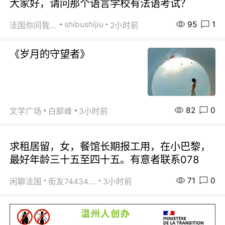
大家好，请问那个语言学校有法语考试？
95
1
shibushijiu
法国你问我答
2小时前
《岁月的守望者》
82
0
文学广场
白郞峰
3小时前
求租居留，女，餐馆长期报工用，在小巴黎，
最好年龄三十五至四十五。有意者联系078
71
0
闲聊法国
街友74434350
3小时前