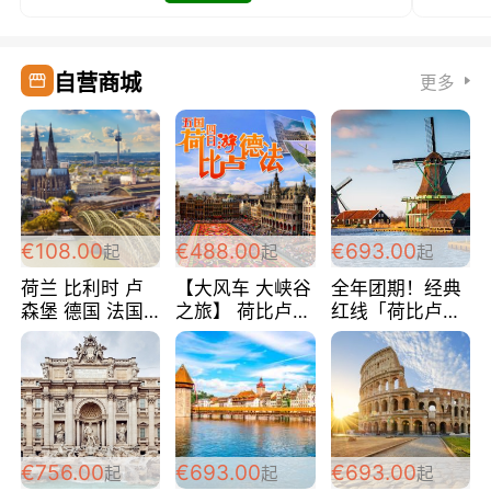
自营商城
更多
€108.00
€488.00
€693.00
起
起
起
荷兰 比利时 卢
【大风车 大峡谷
全年团期！经典
森堡 德国 法国
之旅】 荷比卢德
红线「荷比卢德
超爽玩遍西欧 循
法 巴黎上下 经
法」七天循环 五
环线 全程四星宾
典五国四日游
国 仅售99欧/人/
馆 108欧/人/天
488欧/人
天！巴黎上下！
包拼房~
€756.00
€693.00
€693.00
起
起
起