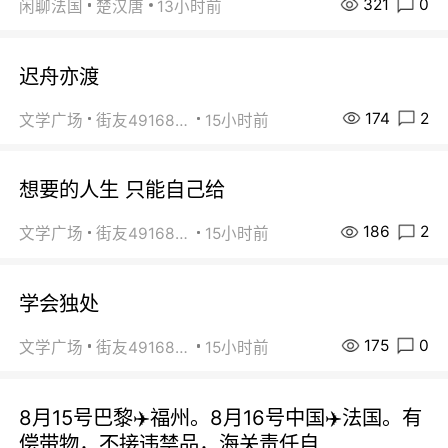
321
0
闲聊法国
楚汉唐
13小时前
迟舟亦渡
174
2
文学广场
街友49168527
15小时前
想要的人生 只能自己给
186
2
文学广场
街友49168527
15小时前
学会独处
175
0
文学广场
街友49168527
15小时前
8月15号巴黎✈️福州。8月16号中国✈️法国。有
偿带物，不接违禁品，海关责任自