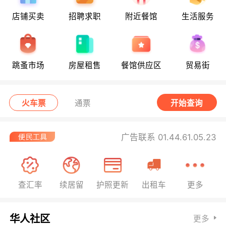
店铺买卖
招聘求职
附近餐馆
生活服务
跳蚤市场
房屋租售
餐馆供应区
贸易街
火车票
通票
开始查询
广告联系 01.44.61.05.23
查汇率
续居留
护照更新
出租车
更多
华人社区
更多