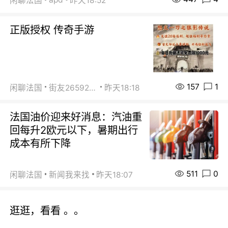
闲聊法国
昨天18:52
正版授权 传奇手游
157
1
闲聊法国
街友26592800
昨天18:18
法国油价迎来好消息：汽油重
回每升2欧元以下，暑期出行
成本有所下降
511
0
闲聊法国
新闻我来找
昨天18:07
逛逛，看看 。。