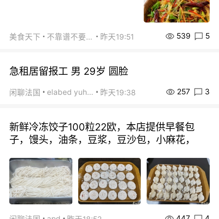
539
5
美食天下
不靠谱不要联系
昨天19:51
急租居留报工 男 29岁 圆脸
257
3
elabed yuhua
闲聊法国
昨天19:38
新鲜冷冻饺子100粒22欧，本店提供早餐包
子，馒头，油条，豆浆，豆沙包，小麻花，
447
4
apd