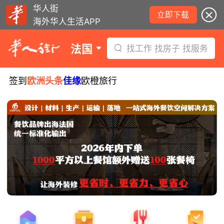
华人街
立即下载
海外华人生活APP
法国
找工作 找房子 找服务
签到
欧洲头条
佳缘
欧橙旅行