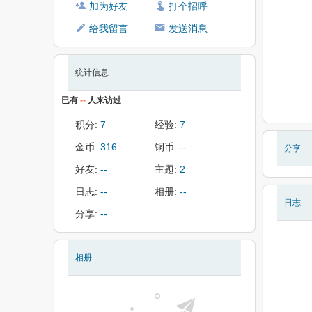
加为好友
打个招呼
给我留言
发送消息
统计信息
已有
--
人来访过
积分:
7
经验:
7
金币:
316
铜币:
--
分享
好友:
--
主题:
2
日志:
--
相册:
--
日志
分享:
--
相册