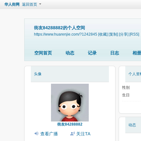
华人街网
返回首页
街友84288882的个人空间
https://www.huarenjie.com/?1242845
[收藏]
[复制]
[分享]
[RSS]
空间首页
动态
记录
日志
相
头像
个人资
性别
生日
街友84288882
动态
查看广播
关注TA