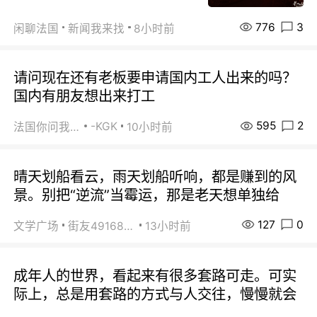
776
3
闲聊法国
新闻我来找
8小时前
请问现在还有老板要申请国内工人出来的吗？
国内有朋友想出来打工
595
2
-KGK
法国你问我答
10小时前
晴天划船看云，雨天划船听响，都是赚到的风
景。别把“逆流”当霉运，那是老天想单独给
127
0
文学广场
街友49168527
13小时前
成年人的世界，看起来有很多套路可走。可实
际上，总是用套路的方式与人交往，慢慢就会