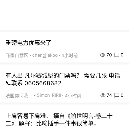
重磅电力优惠来了
70
0
chengjiakoo
商家自荐区
4小时前
有人出 凡尔赛城堡的门票吗？ 需要几张 电话
📞联系 0605668682
74
0
Simon_RIRIl
法国你问我答
4小时前
上肩容易下肩难。 摘自《喻世明言·卷二十
二》 解释：比喻插手一件事很简单，