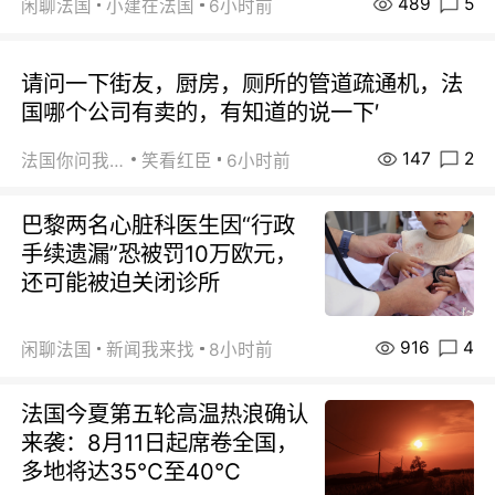
489
5
闲聊法国
小建在法国
6小时前
请问一下街友，厨房，厕所的管道疏通机，法
国哪个公司有卖的，有知道的说一下′
147
2
法国你问我答
笑看红臣
6小时前
巴黎两名心脏科医生因“行政
手续遗漏”恐被罚10万欧元，
还可能被迫关闭诊所
916
4
闲聊法国
新闻我来找
8小时前
法国今夏第五轮高温热浪确认
来袭：8月11日起席卷全国，
多地将达35℃至40℃