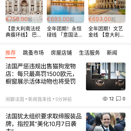
包拼房~
€756.00
€693.00
€693.00
起
起
起
【意大利南法经
全年团期！永恒
全年团期！文艺
典循环线】 巴黎
绿线 「意国法
金线 【意大利一
上下 所有日期铁
南」巴黎上下 去
地】 循环7日游
发！ 全程四星级
意大利 南法 99
全程693欧/人起
推荐
跳蚤市场
房屋店铺
生活服务
新闻
宾馆 108欧/天起
欧/天起 ~包拼房
每周铁发！
全程756欧/位
法国严惩违规出售猫狗宠物
店：每只最高罚1500欧元，
橱窗展示活体动物也将受罚
12
0
闲聊法国
新闻我来找
5分钟前
法国犹太组织要求取缔服装品
牌，指控其“美化10月7日袭