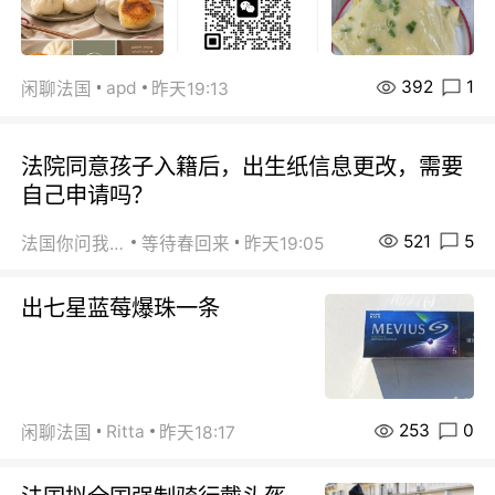
392
1
apd
闲聊法国
昨天19:13
法院同意孩子入籍后，出生纸信息更改，需要
自己申请吗？
521
5
法国你问我答
等待春回来
昨天19:05
出七星蓝莓爆珠一条
253
0
Ritta
闲聊法国
昨天18:17