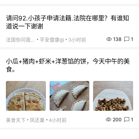
请问92.小孩子申请法籍.法院在哪里？有谁知
道说一下谢谢
138
1
法国你问我答
平安健康@
3小时前
小瓜+猪肉+虾米+洋葱馅的饼，今天中午的美
食。
200
1
美食天下
凤还巢
4小时前