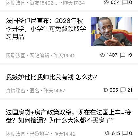
634
0
闲聊法国
街友15402223
昨天17:34
法国圣但尼宣布：2026年秋
季开学，小学生可免费领取学
习用品
1407
19
闲聊法国
网站编辑
昨天16:45
我嫉妒他比我帅比我有钱 怎么办？
655
21
真情秘密
匿名
昨天14:57
法国房贷+房产政策双杀，现在在法国上车=接
盘？如何捡漏？为什么大家都不买房了？
615
0
闲聊法国
巴黎地宝
昨天14:42