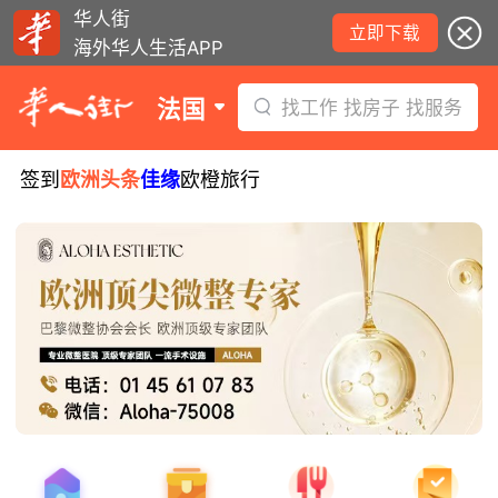
华人街
立即下载
海外华人生活APP
法国
找工作 找房子 找服务
签到
欧洲头条
佳缘
欧橙旅行