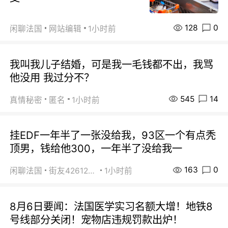
128
0
闲聊法国
网站编辑
1小时前
我叫我儿子结婚，可是我一毛钱都不出，我骂
他没用 我过分不？
545
14
真情秘密
匿名
1小时前
挂EDF一年半了一张没给我，93区一个有点秃
顶男，钱给他300，一年半了没给我一
163
0
闲聊法国
街友42612092
1小时前
8月6日要闻：法国医学实习名额大增！地铁8
号线部分关闭！宠物店违规罚款出炉！