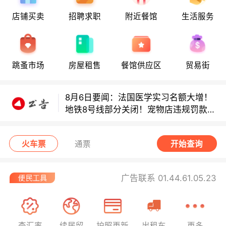
8月6日要闻：法国医学实习名额大增！
店铺买卖
招聘求职
附近餐馆
生活服务
地铁8号线部分关闭！宠物店违规罚款出
炉！
巴黎地铁音乐家海选启动！
跳蚤市场
房屋租售
餐馆供应区
贸易街
8月6日要闻：法国医学实习名额大增！
地铁8号线部分关闭！宠物店违规罚款出
炉！
巴黎地铁音乐家海选启动！
火车票
通票
开始查询
广告联系 01.44.61.05.23
查汇率
续居留
护照更新
出租车
更多