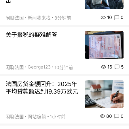
击”
10
0
闲聊法国
新闻我来找
8分钟前
关于报税的疑难解答
16
5
George123
闲聊法国
10分钟前
法国房贷金额回升：2025年
平均贷款额达到19.39万欧元
80
0
闲聊法国
网站编辑
1小时前