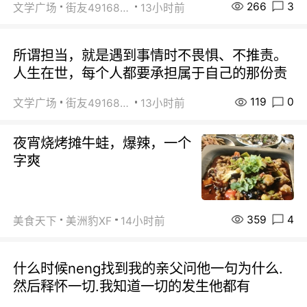
266
3
文学广场
街友49168527
13小时前
所谓担当，就是遇到事情时不畏惧、不推责。
人生在世，每个人都要承担属于自己的那份责
119
0
文学广场
街友49168527
13小时前
夜宵烧烤摊牛蛙，爆辣，一个
字爽
359
4
美食天下
美洲豹XF
14小时前
什么时候neng找到我的亲父问他一句为什么.
然后释怀一切.我知道一切的发生他都有