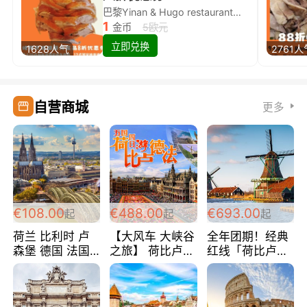
巴黎Yinan & Hugo restaurant除简餐类全场8折
1
金币
5欧元
立即兑换
1628人气
2761人
自营商城
更多
€108.00
€488.00
€693.00
起
起
起
荷兰 比利时 卢
【大风车 大峡谷
全年团期！经典
森堡 德国 法国
之旅】 荷比卢德
红线「荷比卢德
超爽玩遍西欧 循
法 巴黎上下 经
法」七天循环 五
环线 全程四星宾
典五国四日游
国 仅售99欧/人/
馆 108欧/人/天
488欧/人
天！巴黎上下！