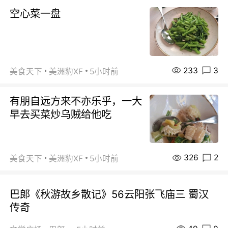
空心菜一盘
233
3
美食天下
美洲豹XF
5小时前
有朋自远方来不亦乐乎，一大
早去买菜炒乌贼给他吃
326
2
美食天下
美洲豹XF
5小时前
巴郞《秋游故乡散记》56云阳张飞庙三 蜀汉
传奇