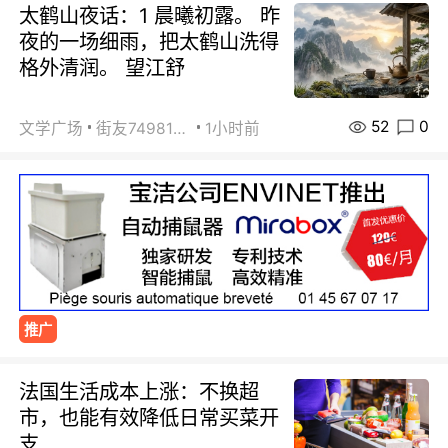
太鹤山夜话：1 晨曦初露。 昨
夜的一场细雨，把太鹤山洗得
格外清润。 望江舒
52
0
文学广场
街友74981146
1小时前
推广
法国生活成本上涨：不换超
市，也能有效降低日常买菜开
支