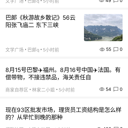
49
0
文学广场
巴郞q
5小时前
巴郞《秋游故乡散记》56云
阳张飞庙二 东下三峡
55
0
文学广场
巴郞q
5小时前
8月15号巴黎✈️福州。8月16号中国✈️法国。有
偿带物，不接违禁品，海关责任自
54
0
商家自荐区
林家二小姐
5小时前
现在93区批发市场，理货员工资结构是怎么样
的？从早忙到晚的那种