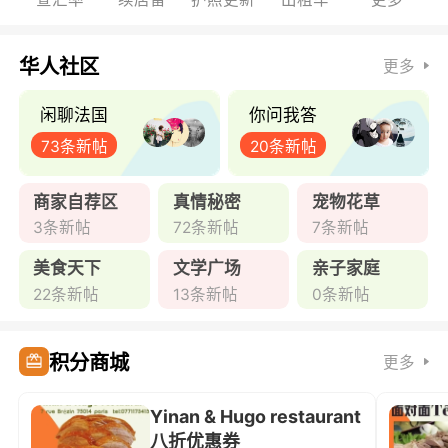
华人社区
更多
闲聊法国
你问我答
73条新帖
20条新帖
商家自荐区
真情秘密
宠物花草
3条新帖
72条新帖
7条新帖
美食天下
文学广场
亲子家庭
22条新帖
13条新帖
0条新帖
积分商城
更多
Yinan & Hugo restaurant
八折优惠券