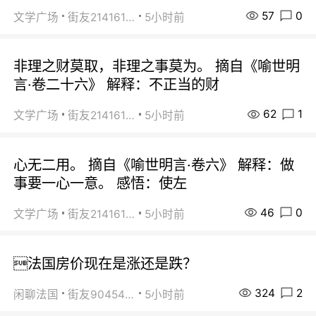
57
0
文学广场
街友21416156
5小时前
非理之财莫取，非理之事莫为。 摘自《喻世明
言·卷二十六》 解释：不正当的财
62
1
文学广场
街友21416156
5小时前
心无二用。 摘自《喻世明言·卷六》 解释：做
事要一心一意。 感悟：使左
46
0
文学广场
街友21416156
5小时前
法国房价现在是涨还是跌？
324
2
闲聊法国
街友90454511
5小时前