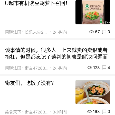
U超市有机豌豆胡萝卜召回！
67
0
闲聊法国
长乐未央2015
2小时前
谈事情的时候，很多人一上来就卖凶卖狠或者
抬杠，但是都忘记了谈判的初衷是解决问题而
128
4
闲聊法国
街友472838572
2小时前
街友们，吃饭了没有？
198
0
美食天下
街友472838572
3小时前