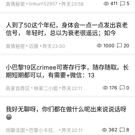
411
5
linkun152957
真情秘密
昨天23:58
人到了50这个年纪，身体会一点一点发出哀老
信号， 年轻时，总以为衰老很遥远；如今
1000
20
真情秘密
迈狼
昨天23:00
小巴黎19区crimee可寄存行李，随存随取。长
期短期都可以，有需要+微信：13
176
0
商家自荐区
林家二小姐
昨天22:11
我好无聊呀，你们都在做什么呢出来说说话呀
😁
362
8
闲聊法国
巴黎小卡拉咪
昨天20:11