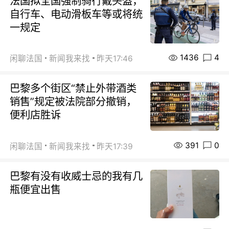
法国拟全国强制骑行戴头盔，
自行车、电动滑板车等或将统
一规定
1436
4
闲聊法国
新闻我来找
昨天17:46
巴黎多个街区“禁止外带酒类
销售”规定被法院部分撤销，
便利店胜诉
391
0
闲聊法国
新闻我来找
昨天17:39
巴黎有没有收威士忌的我有几
瓶便宜出售