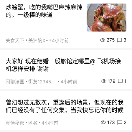
炒螃蟹，吃的我嘴巴麻辣麻辣
的。一级棒的味道
275
3
美食天下
美洲豹XF
4小时前
大家好 现在结婚一般旅馆定哪里@ 飞机场接
机怎样安排 谢谢
179
1
闲聊法国
街友1234567800
4小时前
曾幻想过无数次，重逢后的场景，但现在的我
们已经没有了任何交集；当我快忘记你的时候
173
2
真情秘密
匿名
4小时前