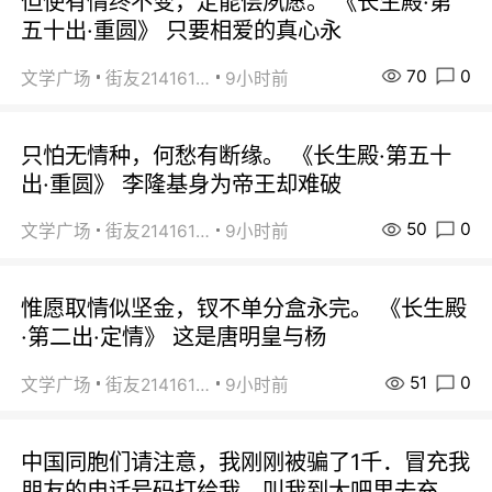
但使有情终不变，定能偿夙愿。 《长生殿·第
五十出·重圆》 只要相爱的真心永
70
0
文学广场
街友21416156
9小时前
只怕无情种，何愁有断缘。 《长生殿·第五十
出·重圆》 李隆基身为帝王却难破
50
0
文学广场
街友21416156
9小时前
惟愿取情似坚金，钗不单分盒永完。 《长生殿
·第二出·定情》 这是唐明皇与杨
51
0
文学广场
街友21416156
9小时前
中国同胞们请注意，我刚刚被骗了1千．冒充我
朋友的电话号码打给我，叫我到大吧里去充