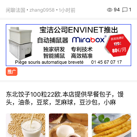
94
1
zhang0958
闲聊法国
1小时前
推广
东北饺子100粒22欧.本店提供早餐包子，馒
头，油条，豆浆，芝麻球，豆沙包，小麻