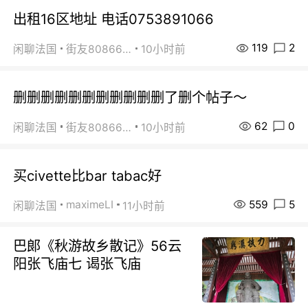
出租16区地址 电话0753891066
119
2
闲聊法国
街友80866802
10小时前
删删删删删删删删删删删了删个帖子～
62
0
闲聊法国
街友80866802
10小时前
买civette比bar tabac好
559
5
maximeLI
闲聊法国
11小时前
巴郞《秋游故乡散记》56云
阳张飞庙七 谒张飞庙