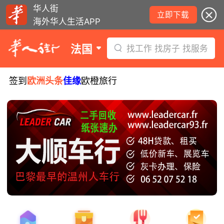
华人街
立即下载
海外华人生活APP
法国
找工作 找房子 找服务
签到
欧洲头条
佳缘
欧橙旅行
8月10日要闻：周三日食观测指南！警
惕度假租房三大陷阱！伊夫里结核病筛
查启动！
西班牙小偷在法行窃被捕！