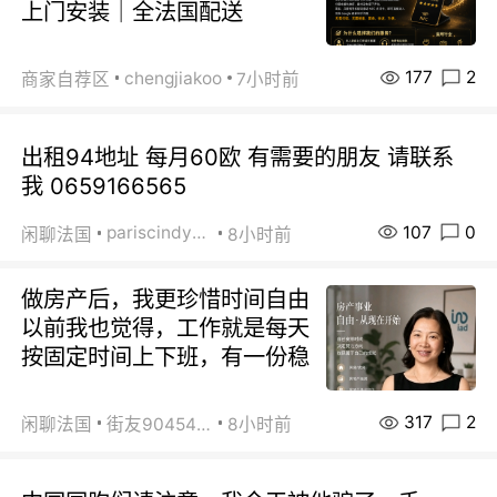
上门安装｜全法国配送
177
2
chengjiakoo
商家自荐区
7小时前
出租94地址 每月60欧 有需要的朋友 请联系
我 0659166565
107
0
pariscindy2020
闲聊法国
8小时前
做房产后，我更珍惜时间自由
以前我也觉得，工作就是每天
按固定时间上下班，有一份稳
317
2
闲聊法国
街友90454511
8小时前