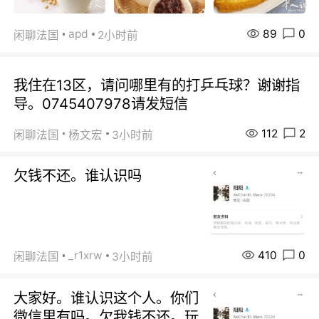
89
0
apd
闲聊法国
2小时前
我住在13区，请问哪里有的打乒乓球？谢谢指
导。0745407978请发短信
112
2
闲聊法国
杨文宏
3小时前
欠钱不还。谁认识吗
410
0
_r1xrw
闲聊法国
3小时前
大家好。谁认识这个人。你们
微信里有吗。欠我钱不还。玩