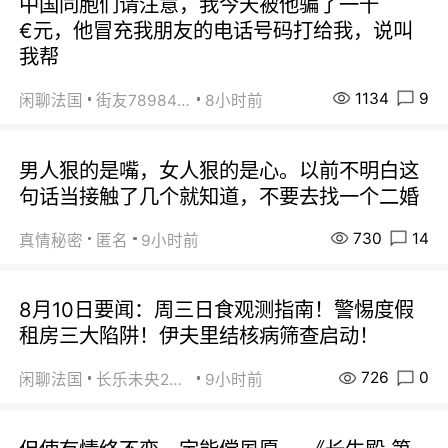
中国同胞们请注意，我今天被他骗了一千
€元，他冒充我朋友的电话号码打给我，说叫
我帮
1134
9
闲聊法国
街友78984738
8小时前
男人狠的是嘴，女人狠的是心。以前不明白这
句话当接触了几个就知道，不要去找一个二婚
730
14
真情秘密
匿名
9小时前
8月10日要闻：周三日食观测指南！警惕度假
租房三大陷阱！伊夫里结核病筛查启动！
726
0
闲聊法国
长乐未央2015
9小时前