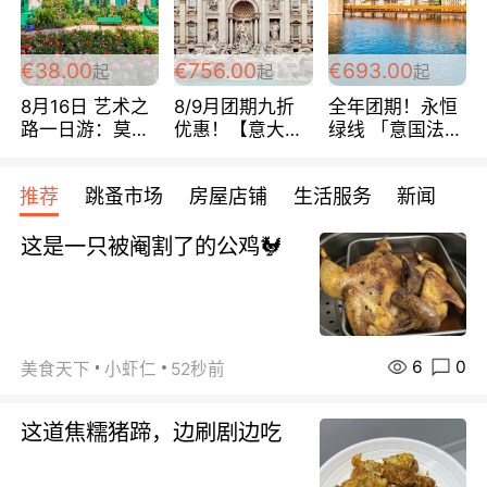
四星宾馆 108欧/
游 488欧/人
包拼房~
人/天
€38.00
€756.00
€693.00
起
起
起
8月16日 艺术之
8/9月团期九折
全年团期！永恒
路一日游：莫奈
优惠！【意大利
绿线 「意国法
花园/梵高小镇
南法经典循环
南」巴黎上下 去
38欧/人
线】 巴黎上下
意大利 南法 99
推荐
跳蚤市场
房屋店铺
生活服务
新闻
所有日期铁发！
欧/天起 ~包拼房
全程四星级宾馆
这是一只被阉割了的公鸡🐓
108欧/天起 全程
756欧/位
6
0
美食天下
小虾仁
52秒前
这道焦糯猪蹄，边刷剧边吃