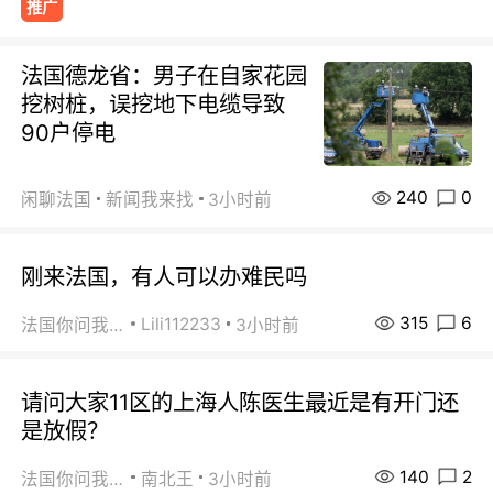
推广
法国德龙省：男子在自家花园
挖树桩，误挖地下电缆导致
90户停电
240
0
闲聊法国
新闻我来找
3小时前
刚来法国，有人可以办难民吗
315
6
Lili112233
法国你问我答
3小时前
请问大家11区的上海人陈医生最近是有开门还
是放假？
140
2
法国你问我答
南北王
3小时前