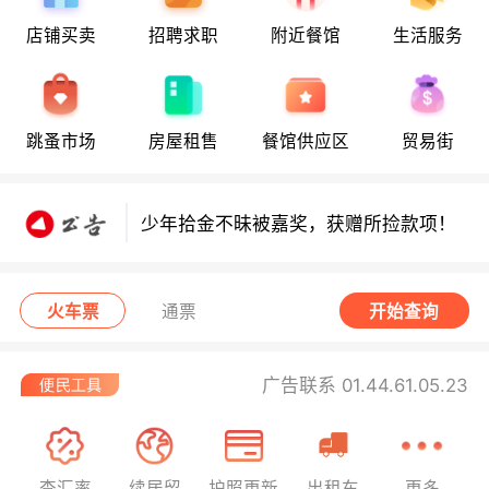
店铺买卖
招聘求职
附近餐馆
生活服务
少年拾金不昧获嘉奖，领走所捡款项！
少年拾金不昧获嘉奖，领走所捡款项！
跳蚤市场
房屋租售
餐馆供应区
贸易街
少年拾金不昧被嘉奖，获赠所捡款项！
8月10日要闻：周三日食观测指南！警
惕度假租房三大陷阱！伊夫里结核病筛
火车票
通票
开始查询
查启动！
西班牙小偷在法行窃被捕！
广告联系 01.44.61.05.23
查汇率
续居留
护照更新
出租车
更多