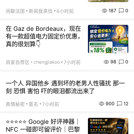
187
0
闲聊法国
新闻我来找
6小时前
在 Gaz de Bordeaux，现在
有一款超值电力固定价优惠，
真的很划算👇
98
0
chengjiakoo
商家自荐区
7小时前
一个人 异国他乡 遇到坏的老男人性骚扰 那一
刻 恐惧 害怕 吓的眼泪都流出来了
900
12
真情秘密
匿名
7小时前
⭐⭐⭐⭐⭐ Google 好评神器｜
NFC 一碰即可留评价｜巴黎