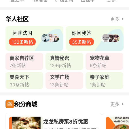
华人社区
更多
闲聊法国
你问我答
132条新帖
35条新帖
商家自荐区
真情秘密
宠物花草
7条新帖
129条新帖
9条新帖
美食天下
文学广场
亲子家庭
30条新帖
13条新帖
1条新帖
积分商城
更多
龙龙私房菜8折优惠