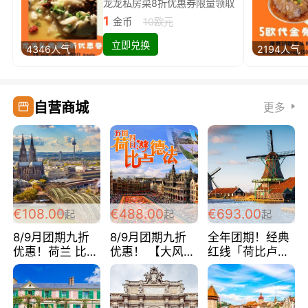
龙龙私房菜8折优惠券限量领取
1
金币
10欧元
立即兑换
4346人气
2194人气
自营商城
更多
€108.00
€488.00
€693.00
起
起
起
8/9月团期九折
8/9月团期九折
全年团期！经典
优惠！荷兰 比利
优惠！ 【大风车
红线「荷比卢德
时 卢森堡 德国
大峡谷之旅】 荷
法」七天循环 五
法国 超爽玩遍西
比卢德法 巴黎上
国 仅售99欧/人/
欧 循环线 全程
下 经典五国四日
天！巴黎上下！