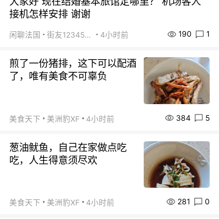
大家好 现在结婚基本旅馆定哪里？ 机场客人
接机怎样安排 谢谢
190
1
闲聊法国
街友1234567800
4小时前
煎了一份猪排，这下可以配酒
了，唯有美食不可辜负
384
5
美食天下
美洲豹XF
4小时前
葱油鱿鱼，自己在家做点吃
吃，人生得意须尽欢
281
0
美食天下
美洲豹XF
4小时前