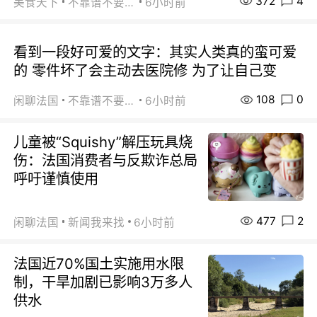
372
4
美食天下
不靠谱不要联系
6小时前
看到一段好可爱的文字：其实人类真的蛮可爱
的 零件坏了会主动去医院修 为了让自己变
108
0
闲聊法国
不靠谱不要联系
6小时前
儿童被“Squishy”解压玩具烧
伤：法国消费者与反欺诈总局
呼吁谨慎使用
477
2
闲聊法国
新闻我来找
6小时前
法国近70%国土实施用水限
制，干旱加剧已影响3万多人
供水