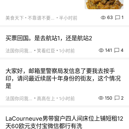
63
1
美食天下
不靠谱不要联系
半小时前
买票回国。是去航站1，还是航站2
141
4
法国你问我答
笑看红臣
1小时前
大家好，邮箱里警察局发信息了要我去按手
印，请问最近续居十年身份的街友，这个情况
是
150
2
法国你问我答
高高在上
1小时前
LaCourneuve男带窗户四人间床位上铺短租12
天60欧元支付宝微信都行有洗