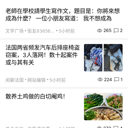
老師在學校請學生寫作文，題目是：你將來想
成為什麼？ 一位小朋友寫道： 我不想成為
265
2
文学广场
街友83656478
5小时前
法国两省频发汽车后排座椅盗
窃案，3人落网！数十起案件
或与其有关
224
1
闲聊法国
网站编辑
5小时前
散养土鸡做的白切阉鸡！