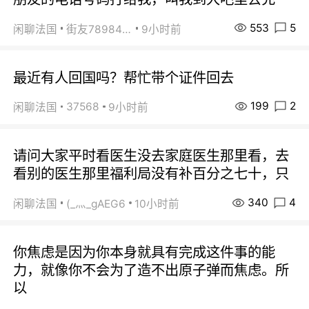
553
5
闲聊法国
街友78984738
9小时前
最近有人回国吗？帮忙带个证件回去
199
2
37568
闲聊法国
9小时前
请问大家平时看医生没去家庭医生那里看，去
看别的医生那里福利局没有补百分之七十，只
340
4
闲聊法国
(_灬_gAEG6
10小时前
你焦虑是因为你本身就具有完成这件事的能
力，就像你不会为了造不出原子弹而焦虑。所
以