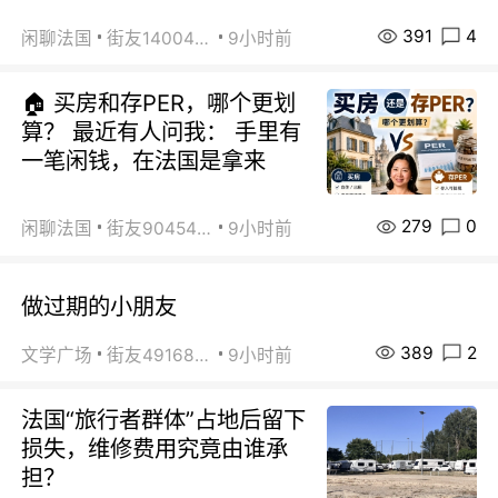
391
4
闲聊法国
街友14004820
9小时前
🏠 买房和存PER，哪个更划
算？ 最近有人问我： 手里有
一笔闲钱，在法国是拿来
279
0
闲聊法国
街友90454511
9小时前
做过期的小朋友
389
2
文学广场
街友49168527
9小时前
法国“旅行者群体”占地后留下
损失，维修费用究竟由谁承
担？