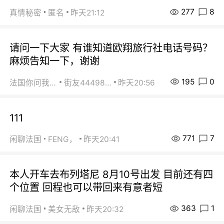
277
8
真情秘密
匿名
昨天21:12
请问一下大家 有谁知道欧翔旅行社电话号码？
麻烦告知一下，谢谢
195
0
法国你问我答
街友44498484
昨天20:56
111
771
7
闲聊法国
FENG，
昨天20:41
本人开车去布列塔尼 8月10号出发 目前还有四
个位置 回程也可以带回来有意者短
363
1
闲聊法国
美女无敌
昨天20:32