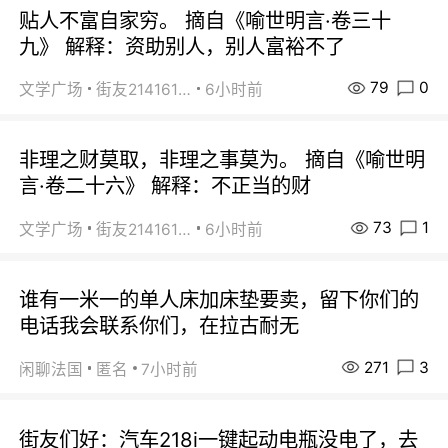
贴人不富自家穷。 摘自《喻世明言·卷三十
九》 解释：资助别人，别人富裕不了
79
0
文学广场
街友21416156
6小时前
非理之财莫取，非理之事莫为。 摘自《喻世明
言·卷二十六》 解释：不正当的财
73
1
文学广场
街友21416156
6小时前
谁有一米一的单人床加床垫要卖，留下你们的
电话我会联系你们，在拉古耐无
271
3
闲聊法国
匿名
7小时前
街友们好：汽车218i一键起动电瓶没电了，去