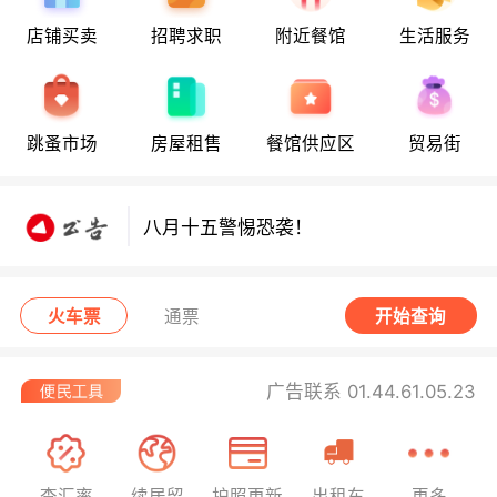
店铺买卖
招聘求职
附近餐馆
生活服务
八月十五警惕恐袭！
跳蚤市场
房屋租售
餐馆供应区
贸易街
八月十五警惕恐袭！
八月十五警惕恐袭！
火车票
通票
开始查询
广告联系 01.44.61.05.23
查汇率
续居留
护照更新
出租车
更多