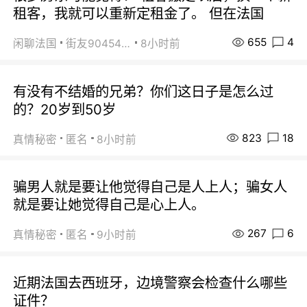
租客，我就可以重新定租金了。 但在法国
655
4
闲聊法国
街友90454511
8小时前
有没有不结婚的兄弟？你们这日子是怎么过
的？20岁到50岁
823
18
真情秘密
匿名
8小时前
骗男人就是要让他觉得自己是人上人；骗女人
就是要让她觉得自己是心上人。
267
6
真情秘密
匿名
9小时前
近期法国去西班牙，边境警察会检查什么哪些
证件？