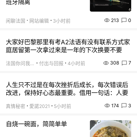
班牙隔离
213
0
闲聊法国
网站编辑
3小时前
大家好巴黎那里有考A2法语有没有联系方式家
庭居留第一次拿过来是一年的下次换要不要
308
7
法国你问我答
付出与回报
4小时前
人生只不过是在每次挫折后成长，每次错误后
改进，保持好心态最重要。借用一句话：人要
174
3
真情秘密
愛諾2021
5小时前
自烧一碗面，简简单单