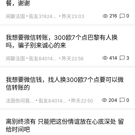
餐，谢谢
216
0
闲聊法国
街友31924072
昨天23:03
我想要微信转账，300欧7个点巴黎有人换
吗，骗子别来诚心的来
414
3
闲聊法国
街友84014588
昨天22:56
我想要微信钱，找人换300欧7个点要可以微
信转账的
204
0
法国你问我答
街友84014588
昨天22:50
离别终须有 只能把这份情谊放在心底深处 留
给时间吧