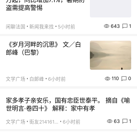
盗需提高警惕
643
1
闲聊法国
新闻我来找
5小时前
《岁月河畔的沉思》 文／白
郎峰（巴黎）
110
0
文学广场
白郞峰
6小时前
家多孝子亲安乐，国有忠臣世泰平。 摘自《喻
世明言·卷四十》 解释：家中有孝
63
1
文学广场
街友21416156
6小时前