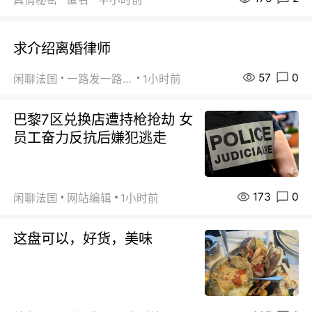
求介绍离婚律师
57
0
闲聊法国
一路发一路发
1小时前
巴黎7区兑换店遭持枪抢劫 女
员工奋力反抗后嫌犯逃走
173
0
闲聊法国
网站编辑
1小时前
这盘可以，好货，美味