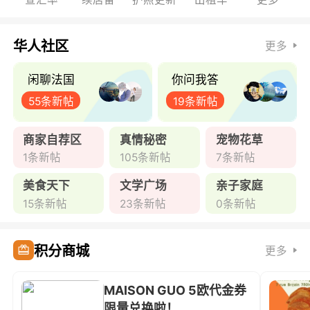
华人社区
更多
闲聊法国
你问我答
55条新帖
19条新帖
商家自荐区
真情秘密
宠物花草
1条新帖
105条新帖
7条新帖
美食天下
文学广场
亲子家庭
15条新帖
23条新帖
0条新帖
积分商城
更多
MAISON GUO 5欧代金券
限量兑换啦！ ...