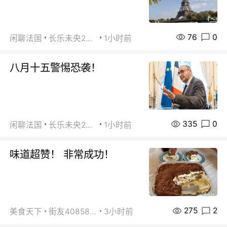
76
0
闲聊法国
长乐未央2015
1小时前
八月十五警惕恐袭！
335
0
闲聊法国
长乐未央2015
1小时前
味道超赞！ 非常成功！
275
2
美食天下
街友40858442
3小时前