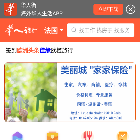
华人街
立即下载
海外华人生活APP
法国
找工作 找房子 找服务
签到
欧洲头条
佳缘
欧橙旅行