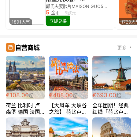
郭氏夫妻肺片MAISON GUO5欧代金券限量兑换啦！
5
金币
5欧元
立即兑换
1891人气
1729人
自营商城
更多
€108.00
€488.00
€693.00
起
起
起
荷兰 比利时 卢
【大风车 大峡谷
全年团期！经典
森堡 德国 法国
之旅】 荷比卢德
红线「荷比卢德
超爽玩遍西欧 循
法 巴黎上下 经
法」七天循环 五
环线 全程四星宾
典五国四日游
国 仅售99欧/人/
馆 108欧/人/天
488欧/人
天！巴黎上下！