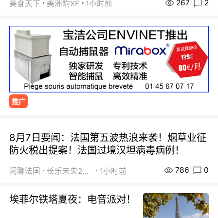
267
2
美食天下
美洲豹XF
1小时前
推广
8月7日要闻：法国第五波热浪来袭！烟草业征
防火税出提案！法国过境汉坦病毒病例！
786
0
闲聊法国
长乐未央2015
1小时前
埃菲尔铁塔夏夜：电音派对！