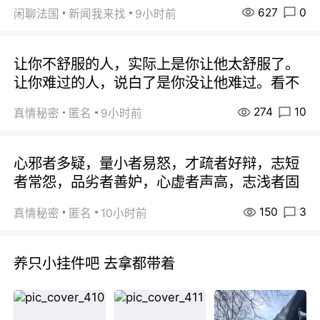
627
0
闲聊法国
新闻我来找
9小时前
让你不舒服的人，实际上是你让他太舒服了。
让你难过的人，说白了是你没让他难过。看不
274
10
真情秘密
匿名
9小时前
心邪者多疑，量小者易怒，才疏者好辩，志短
者常怨，品劣者善妒，心虚者声高，志浅者固
150
3
真情秘密
匿名
10小时前
养只小挂件吧 去拿都带着