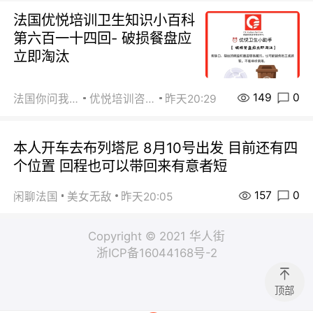
法国优悦培训卫生知识小百科
第六百一十四回- 破损餐盘应
立即淘汰
149
0
法国你问我答
优悦培训咨询
昨天20:29
本人开车去布列塔尼 8月10号出发 目前还有四
个位置 回程也可以带回来有意者短
157
0
闲聊法国
美女无敌
昨天20:05
Copyright © 2021 华人街
浙ICP备16044168号-2
顶部