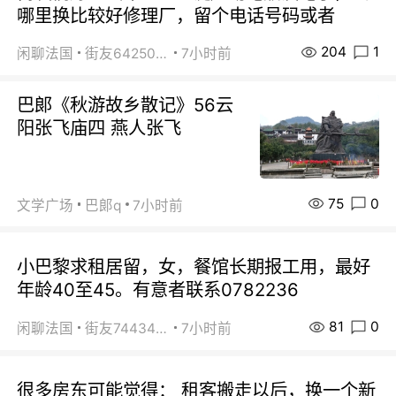
哪里换比较好修理厂，留个电话号码或者
204
1
闲聊法国
街友64250024
7小时前
巴郞《秋游故乡散记》56云
阳张飞庙四 燕人张飞
75
0
文学广场
巴郞q
7小时前
小巴黎求租居留，女，餐馆长期报工用，最好
年龄40至45。有意者联系0782236
81
0
闲聊法国
街友74434350
7小时前
很多房东可能觉得： 租客搬走以后，换一个新