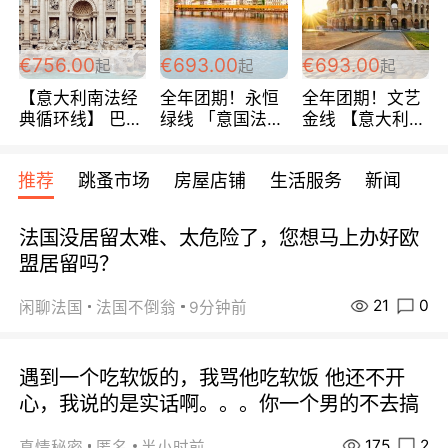
包拼房~
€756.00
€693.00
€693.00
起
起
起
【意大利南法经
全年团期！永恒
全年团期！文艺
典循环线】 巴黎
绿线 「意国法
金线 【意大利一
上下 所有日期铁
南」巴黎上下 去
地】 循环7日游
发！ 全程四星级
意大利 南法 99
全程693欧/人起
推荐
跳蚤市场
房屋店铺
生活服务
新闻
宾馆 108欧/天起
欧/天起 ~包拼房
每周铁发！
全程756欧/位
法国没居留太难、太危险了，您想马上办好欧
盟居留吗？
21
0
闲聊法国
法国不倒翁
9分钟前
遇到一个吃软饭的，我骂他吃软饭 他还不开
心，我说的是实话啊。。。你一个男的不去搞
175
2
真情秘密
匿名
半小时前