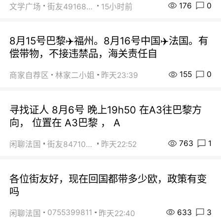
176
0
文学广场
街友49168527
15小时前
8月15号巴黎✈️福州。8月16号中国✈️法国。有
偿带物，不接违禁品，海关责任自
155
0
商家自荐区
林家二小姐
昨天23:39
寻找证人 8月6号 晚上19h50 在A3往巴黎方
向， 位置在 A3巴黎 ， A
763
1
闲聊法国
街友84710671
昨天22:52
各位街友好，现在回国都带多少欧，政策有变
吗
633
3
0755399811
闲聊法国
昨天22:40