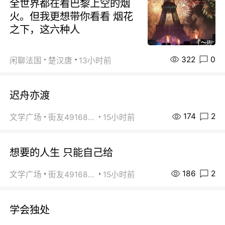
全世界都在看巴黎上空的烟
火。但我更想带你看看 烟花
之下，这六种人
322
0
闲聊法国
楚汉唐
13小时前
迟舟亦渡
174
2
文学广场
街友49168527
15小时前
想要的人生 只能自己给
186
2
文学广场
街友49168527
15小时前
学会独处