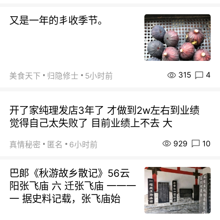
又是一年的丯收季节。
315
4
美食天下
归隐修士
5小时前
开了家纯理发店3年了 才做到2w左右到业绩
觉得自己太失败了 目前业绩上不去 大
929
10
真情秘密
匿名
6小时前
巴郞《秋游故乡散记》56云
阳张飞庙 六 迁张飞庙 一一一
一 据史料记载，张飞庙始