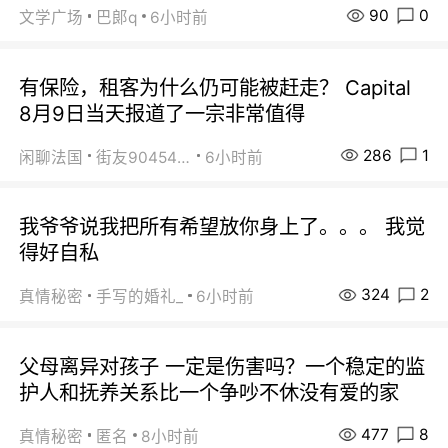
90
0
文学广场
巴郞q
6小时前
有保险，租客为什么仍可能被赶走？ Capital
8月9日当天报道了一宗非常值得
286
1
闲聊法国
街友90454511
6小时前
我爷爷说我把所有希望放你身上了。。。 我觉
得好自私
324
2
真情秘密
手写的婚礼_
6小时前
父母离异对孩子 一定是伤害吗？一个稳定的监
护人和抚养关系比一个争吵不休没有爱的家
477
8
真情秘密
匿名
8小时前