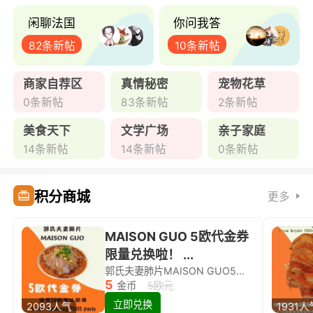
闲聊法国
你问我答
82条新帖
10条新帖
商家自荐区
真情秘密
宠物花草
0条新帖
83条新帖
2条新帖
美食天下
文学广场
亲子家庭
14条新帖
14条新帖
0条新帖
积分商城
更多
MAISON GUO 5欧代金券
限量兑换啦！ ...
郭氏夫妻肺片MAISON GUO5欧代金券限量兑换啦！
5
金币
5欧元
立即兑换
2093人气
1931人