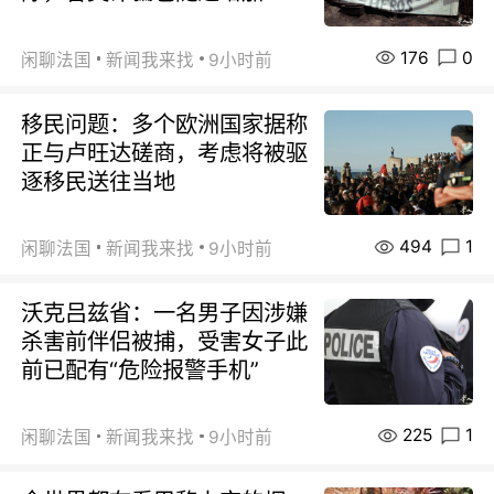
176
0
闲聊法国
新闻我来找
9小时前
移民问题：多个欧洲国家据称
正与卢旺达磋商，考虑将被驱
逐移民送往当地
494
1
闲聊法国
新闻我来找
9小时前
沃克吕兹省：一名男子因涉嫌
杀害前伴侣被捕，受害女子此
前已配有“危险报警手机”
225
1
闲聊法国
新闻我来找
9小时前