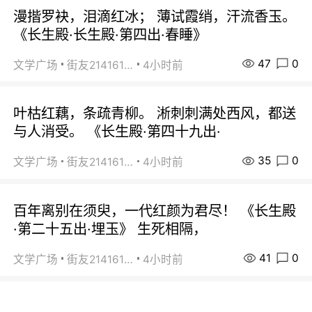
漫揩罗袂，泪滴红冰； 薄试霞绡，汗流香玉。
《长生殿·长生殿·第四出·春睡》
47
0
文学广场
街友21416156
4小时前
叶枯红藕，条疏青柳。 淅刺刺满处西风，都送
与人消受。 《长生殿·第四十九出·
35
0
文学广场
街友21416156
4小时前
百年离别在须臾，一代红颜为君尽！ 《长生殿
·第二十五出·埋玉》 生死相隔，
41
0
文学广场
街友21416156
4小时前