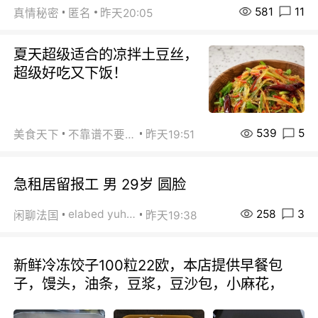
581
11
真情秘密
匿名
昨天20:05
夏天超级适合的凉拌土豆丝，
超级好吃又下饭！
539
5
美食天下
不靠谱不要联系
昨天19:51
急租居留报工 男 29岁 圆脸
258
3
elabed yuhua
闲聊法国
昨天19:38
新鲜冷冻饺子100粒22欧，本店提供早餐包
子，馒头，油条，豆浆，豆沙包，小麻花，