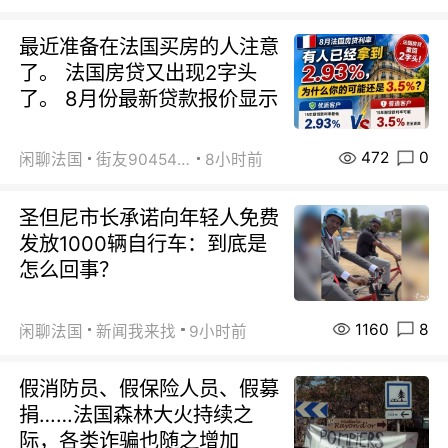
最近准备在法国买房的人注意
了。 法国房贷又出现2字头
了。 8月份最新贷款报价显示
472
0
闲聊法国
街友90454511
8小时前
圣但尼市长承诺向年轻人免费
发放1000辆自行车：到底是
怎么回事？
1160
8
闲聊法国
新闻我来找
9小时前
假消防员、假保险人员、假募
捐……法国森林大火持续之
际，各类诈骗也随之增加