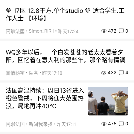
💚 17区 12.8平方.单个studio 💚 适合学生.工
作人士 【环境】
472
0
Simon_RIRIl
闲聊法国
昨天17:24
WQ多年以后，一个白发苍苍的老太太看着夕
阳，回忆着在意大利的那些年，那个略有情调
432
4
真情秘密
匿名
昨天17:18
法国高温持续：周日13省进入
橙色警戒，下周将迎大范围热
浪，局地再冲40℃
475
0
闲聊法国
新闻我来找
昨天17:11