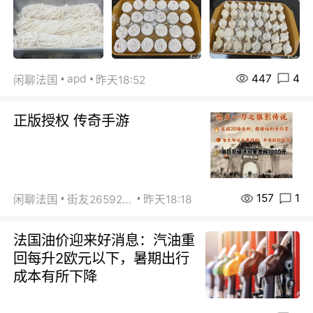
447
4
apd
闲聊法国
昨天18:52
正版授权 传奇手游
157
1
闲聊法国
街友26592800
昨天18:18
法国油价迎来好消息：汽油重
回每升2欧元以下，暑期出行
成本有所下降