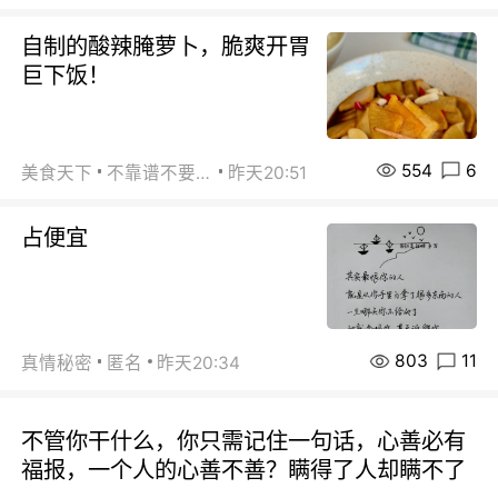
自制的酸辣腌萝卜，脆爽开胃
巨下饭！
554
6
美食天下
不靠谱不要联系
昨天20:51
占便宜
803
11
真情秘密
匿名
昨天20:34
不管你干什么，你只需记住一句话，心善必有
福报，一个人的心善不善？瞒得了人却瞒不了