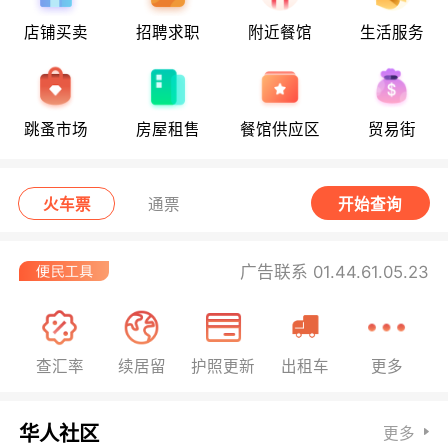
店铺买卖
招聘求职
附近餐馆
生活服务
跳蚤市场
房屋租售
餐馆供应区
贸易街
火车票
通票
开始查询
广告联系 01.44.61.05.23
查汇率
续居留
护照更新
出租车
更多
华人社区
更多