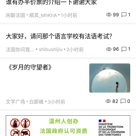
谁有办半价票的介绍一下谢谢大家
99
1
闲聊法国
顺其_MhKhA
1小时前
大家好，请问那个语言学校有法语考试？
96
1
shibushijiu
法国你问我答
2小时前
《岁月的守望者》
82
0
文学广场
白郞峰
3小时前