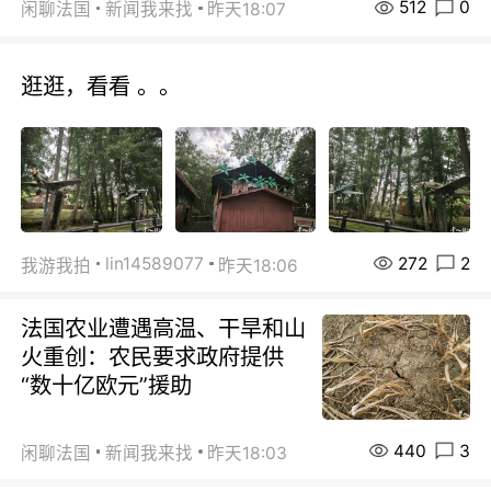
512
0
闲聊法国
新闻我来找
昨天18:07
逛逛，看看 。。
272
2
lin14589077
我游我拍
昨天18:06
法国农业遭遇高温、干旱和山
火重创：农民要求政府提供
“数十亿欧元”援助
440
3
闲聊法国
新闻我来找
昨天18:03