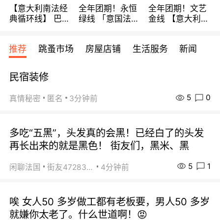
【意大利南法经
全年团期！永恒
全年团期！文艺
典循环线】 巴黎
绿线 「意国法
金线 【意大利一
上下 所有日期铁
南」巴黎上下 去
地】 循环7日游
发！ 全程四星级
意大利 南法 99
全程693欧/人起
推荐
跳蚤市场
房屋店铺
生活服务
新闻
宾馆 108欧/天起
欧/天起 ~包拼房
每周铁发！
全程756欧/位
民宿装修
5
0
真情秘密
匿名
3分钟前
多吃“五黑”，头发真的会黑！已经白了的头发
再长出来的就是黑色！ 街友们，黑米、黑
5
1
闲聊法国
街友472838572
4分钟前
唉 女人50 多岁做工都有老板要，男人50 多岁
就嫌你太老了。什么世道啊！😡