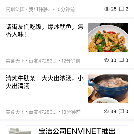
28
2
闲聊法国
我想静静…
10分钟前
请街友们吃饭，爆炒鱿鱼，焦
香入味！
30
0
美食天下
街友472838572
12分钟前
清炖牛肋条：大火出浓汤，小
火出清汤
39
0
美食天下
街友472838572
18分钟前