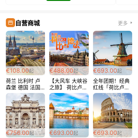
自营商城
更多
€108.00
€488.00
€693.00
起
起
起
荷兰 比利时 卢
【大风车 大峡谷
全年团期！经典
森堡 德国 法国
之旅】 荷比卢德
红线「荷比卢德
超爽玩遍西欧 循
法 巴黎上下 经
法」七天循环 五
环线 全程四星宾
典五国四日游
国 仅售99欧/人/
馆 108欧/人/天
488欧/人
天！巴黎上下！
包拼房~
€756.00
€693.00
€693.00
起
起
起