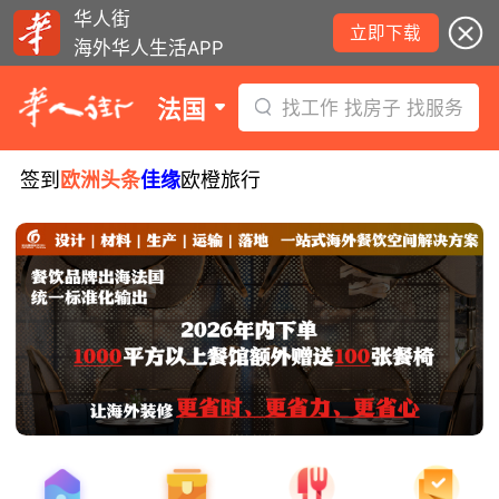
华人街
立即下载
海外华人生活APP
法国
找工作 找房子 找服务
签到
欧洲头条
佳缘
欧橙旅行