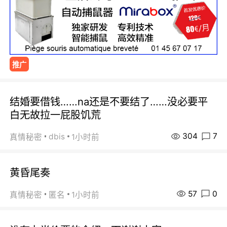
推广
结婚要借钱……na还是不要结了……没必要平
白无故拉一屁股饥荒
304
7
dbis
真情秘密
1小时前
黄昏尾奏
57
0
真情秘密
匿名
1小时前