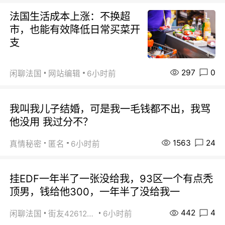
法国生活成本上涨：不换超
市，也能有效降低日常买菜开
支
297
0
闲聊法国
网站编辑
6小时前
我叫我儿子结婚，可是我一毛钱都不出，我骂
他没用 我过分不？
1563
24
真情秘密
匿名
6小时前
挂EDF一年半了一张没给我，93区一个有点秃
顶男，钱给他300，一年半了没给我一
442
4
闲聊法国
街友42612092
6小时前