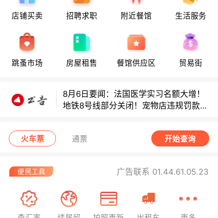
店铺买卖
招聘求职
附近餐馆
生活服务
8月6日要闻：法国医学实习名额大增！
地铁8号线部分关闭！宠物店违规罚款出
炉！
跳蚤市场
房屋租售
餐馆供应区
贸易街
巴黎地铁音乐家海选启动！
8月6日要闻：法国医学实习名额大增！
地铁8号线部分关闭！宠物店违规罚款出
炉！
巴黎地铁音乐家海选启动！
火车票
通票
开始查询
广告联系 01.44.61.05.23
查汇率
续居留
护照更新
出租车
更多