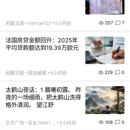
207
7
George123
闲聊法国
5小时前
法国房贷金额回升：2025年
平均贷款额达到19.39万欧元
229
0
闲聊法国
网站编辑
6小时前
太鹤山夜话：1 晨曦初露。 昨
夜的一场细雨，把太鹤山洗得
格外清润。 望江舒
108
0
文学广场
街友74981146
6小时前