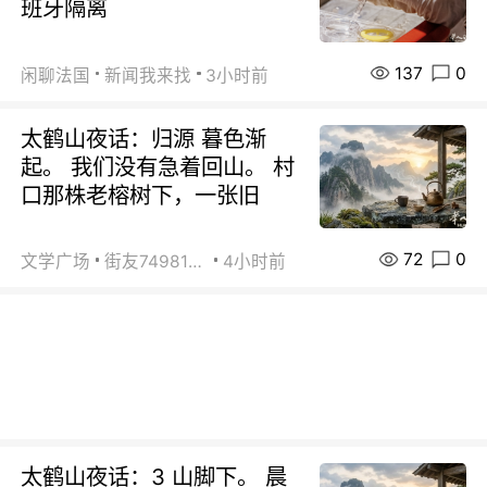
班牙隔离
137
0
闲聊法国
新闻我来找
3小时前
太鹤山夜话：归源 暮色渐
起。 我们没有急着回山。 村
口那株老榕树下，一张旧
72
0
文学广场
街友74981146
4小时前
太鹤山夜话：3 山脚下。 晨