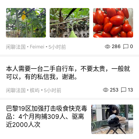
286
0
Feimei
闲聊法国
5小时前
本人需要一台二手自行车，不要太贵，一般就
可以，有的私信我，谢谢。
253
13
闲聊法国
槟屿
5小时前
巴黎19区加强打击吸食快克毒
品：4个月拘捕309人、驱离
近2000人次