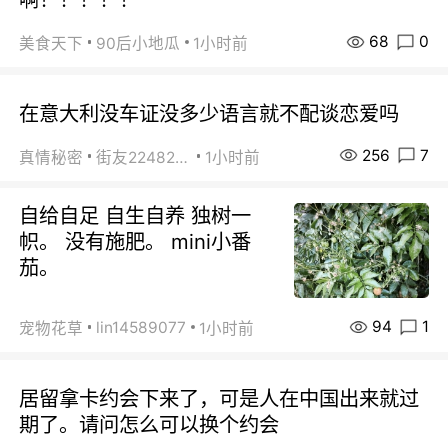
68
0
美食天下
90后小地瓜
1小时前
在意大利没车证没多少语言就不配谈恋爱吗
256
7
真情秘密
街友22482465
1小时前
自给自足 自生自养 独树一
帜。 没有施肥。 mini小番
茄。
94
1
lin14589077
宠物花草
1小时前
居留拿卡约会下来了，可是人在中国出来就过
期了。请问怎么可以换个约会