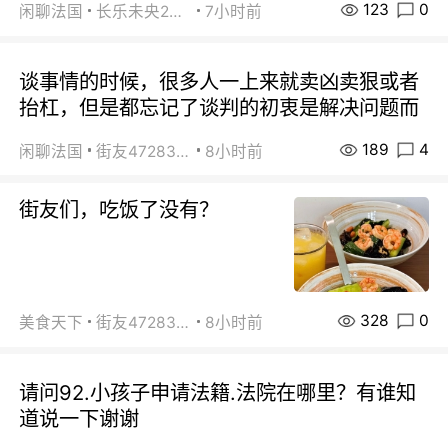
123
0
闲聊法国
长乐未央2015
7小时前
谈事情的时候，很多人一上来就卖凶卖狠或者
抬杠，但是都忘记了谈判的初衷是解决问题而
189
4
闲聊法国
街友472838572
8小时前
街友们，吃饭了没有？
328
0
美食天下
街友472838572
8小时前
请问92.小孩子申请法籍.法院在哪里？有谁知
道说一下谢谢