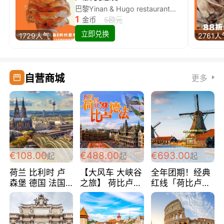
巴黎Yinan & Hugo restaurant除简餐类全场8折
1
金币
5欧元
立即兑换
1729人气
2761人
自营商城
更多
€108.00
€488.00
€693.00
起
起
起
荷兰 比利时 卢
【大风车 大峡谷
全年团期！经典
森堡 德国 法国
之旅】 荷比卢德
红线「荷比卢德
超爽玩遍西欧 循
法 巴黎上下 经
法」七天循环 五
环线 全程四星宾
典五国四日游
国 仅售99欧/人/
馆 108欧/人/天
488欧/人
天！巴黎上下！