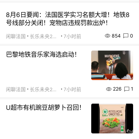
8月6日要闻：法国医学实习名额大增！地铁8
号线部分关闭！宠物店违规罚款出炉！
854
0
闲聊法国
长乐未央2015
7小时前
巴黎地铁音乐家海选启动！
226
1
闲聊法国
长乐未央2015
7小时前
U超市有机豌豆胡萝卜召回！