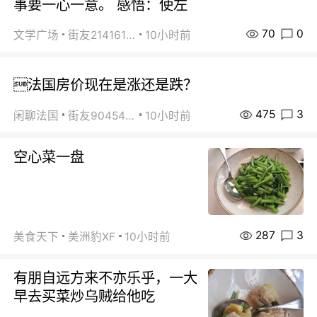
事要一心一意。 感悟：使左
70
0
文学广场
街友21416156
10小时前
法国房价现在是涨还是跌？
475
3
闲聊法国
街友90454511
10小时前
空心菜一盘
287
3
美食天下
美洲豹XF
10小时前
有朋自远方来不亦乐乎，一大
早去买菜炒乌贼给他吃