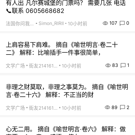
有人出 凡尔赛城堡的门票吗？ 需要几张 电话
📞联系 0605668682
107
0
Simon_RIRIl
法国你问我答
10小时前
上肩容易下肩难。 摘自《喻世明言·卷二十
二》 解释：比喻插手一件事很简单，
83
1
文学广场
街友21416156
10小时前
非理之财莫取，非理之事莫为。 摘自《喻世明
言·卷二十六》 解释：不正当的财
89
2
文学广场
街友21416156
10小时前
心无二用。 摘自《喻世明言·卷六》 解释：做