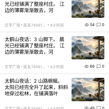
光已经铺满了整座村庄。 江
边的薄雾渐渐散去，河
54
0
文学广场
街友74981146
4小时前
太鹤山夜话：3 山脚下。 晨
光已经铺满了整座村庄。 江
边的薄雾渐渐散去，河
66
0
文学广场
街友74981146
4小时前
太鹤山夜话：2 山路蜿蜒。
太阳已经完全升了起来，斜斜
地穿过松林，在铺满落叶
49
0
文学广场
街友74981146
4小时前