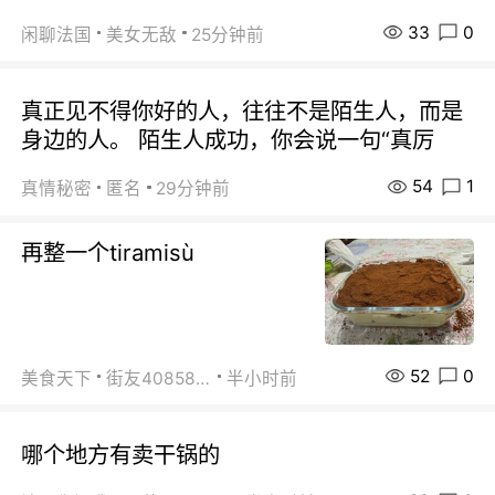
33
0
闲聊法国
美女无敌
25分钟前
真正见不得你好的人，往往不是陌生人，而是
身边的人。 陌生人成功，你会说一句“真厉
54
1
真情秘密
匿名
29分钟前
再整一个tiramisù
52
0
美食天下
街友40858442
半小时前
哪个地方有卖干锅的