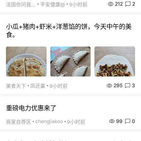
212
2
法国你问我答
平安健康@
9小时前
小瓜+猪肉+虾米+洋葱馅的饼，今天中午的美
食。
295
3
美食天下
凤还巢
9小时前
重磅电力优惠来了
99
0
chengjiakoo
商家自荐区
9小时前