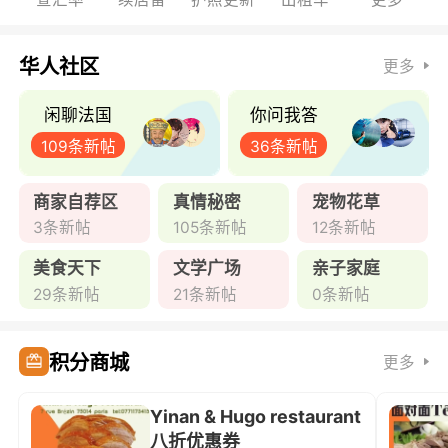
华人社区
更多
闲聊法国
你问我答
109条新帖
36条新帖
商家自荐区
真情秘密
宠物花草
3条新帖
105条新帖
12条新帖
美食天下
文学广场
亲子家庭
29条新帖
21条新帖
0条新帖
积分商城
更多
Yinan & Hugo restaurant
八折优惠券