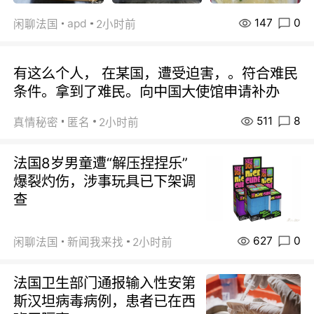
147
0
apd
闲聊法国
2小时前
有这么个人， 在某国，遭受迫害，。符合难民
条件。拿到了难民。向中国大使馆申请补办
511
8
真情秘密
匿名
2小时前
法国8岁男童遭“解压捏捏乐”
爆裂灼伤，涉事玩具已下架调
查
627
0
闲聊法国
新闻我来找
2小时前
法国卫生部门通报输入性安第
斯汉坦病毒病例，患者已在西