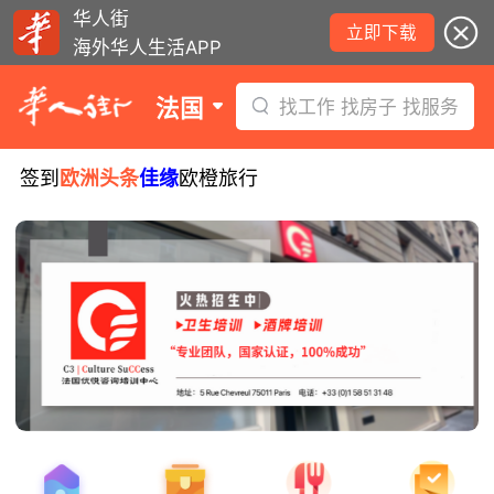
华人街
立即下载
海外华人生活APP
法国
找工作 找房子 找服务
签到
欧洲头条
佳缘
欧橙旅行