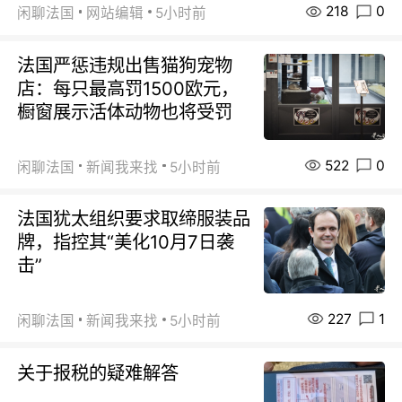
218
0
闲聊法国
网站编辑
5小时前
法国严惩违规出售猫狗宠物
店：每只最高罚1500欧元，
橱窗展示活体动物也将受罚
522
0
闲聊法国
新闻我来找
5小时前
法国犹太组织要求取缔服装品
牌，指控其“美化10月7日袭
击”
227
1
闲聊法国
新闻我来找
5小时前
关于报税的疑难解答