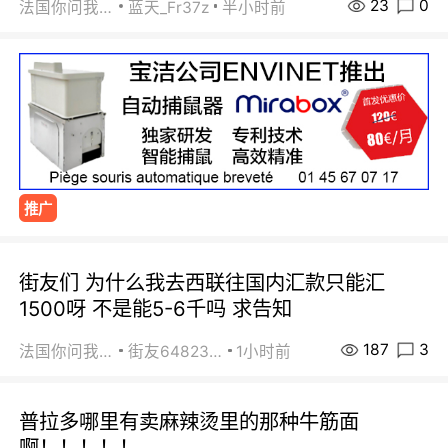
23
0
法国你问我答
蓝天_Fr37z
半小时前
推广
街友们 为什么我去西联往国内汇款只能汇
1500呀 不是能5-6千吗 求告知
187
3
法国你问我答
街友64823891
1小时前
普拉多哪里有卖麻辣烫里的那种牛筋面
啊！！！！！