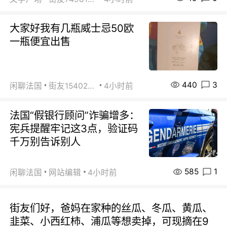
大家好我有几瓶威士忌50欧
一瓶便宜出售
440
3
闲聊法国
街友15402223
4小时前
法国“假银行顾问”诈骗增多：
宪兵提醒牢记这3点，验证码
千万别告诉别人
585
1
闲聊法国
网站编辑
4小时前
街友们好，爸妈在家种的丝瓜、冬瓜、黄瓜、
韭菜、小西红柿、浦瓜等想卖掉，可现摘在9