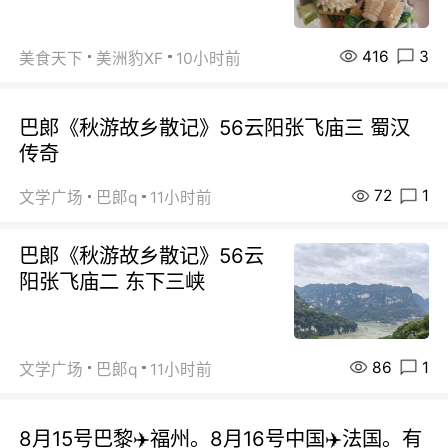
416
3
美食天下
美洲豹XF
10小时前
巴郞《秋游故乡散记》56云阳张飞庙三 蜀汉
传奇
72
1
文学广场
巴郞q
11小时前
巴郞《秋游故乡散记》56云
阳张飞庙二 东下三峡
86
1
文学广场
巴郞q
11小时前
8月15号巴黎✈️福州。8月16号中国✈️法国。有