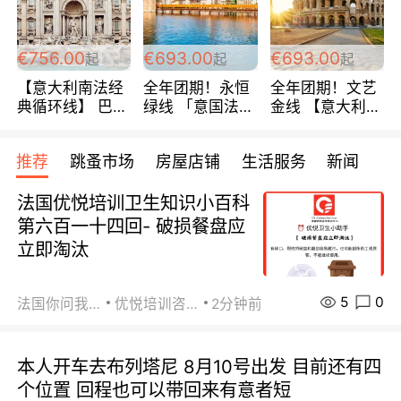
包拼房~
€756.00
€693.00
€693.00
起
起
起
【意大利南法经
全年团期！永恒
全年团期！文艺
典循环线】 巴黎
绿线 「意国法
金线 【意大利一
上下 所有日期铁
南」巴黎上下 去
地】 循环7日游
发！ 全程四星级
意大利 南法 99
全程693欧/人起
推荐
跳蚤市场
房屋店铺
生活服务
新闻
宾馆 108欧/天起
欧/天起 ~包拼房
每周铁发！
全程756欧/位
法国优悦培训卫生知识小百科
第六百一十四回- 破损餐盘应
立即淘汰
5
0
法国你问我答
优悦培训咨询
2分钟前
本人开车去布列塔尼 8月10号出发 目前还有四
个位置 回程也可以带回来有意者短