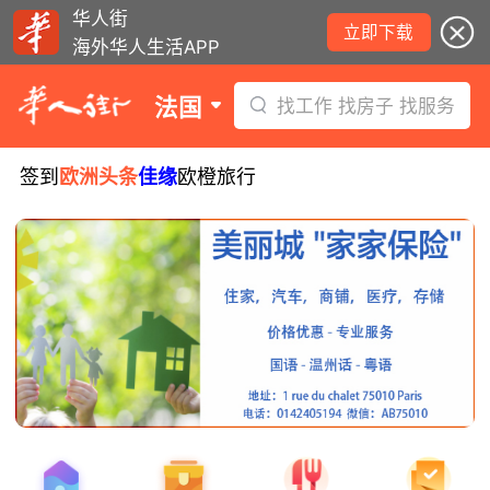
华人街
立即下载
海外华人生活APP
法国
找工作 找房子 找服务
签到
欧洲头条
佳缘
欧橙旅行