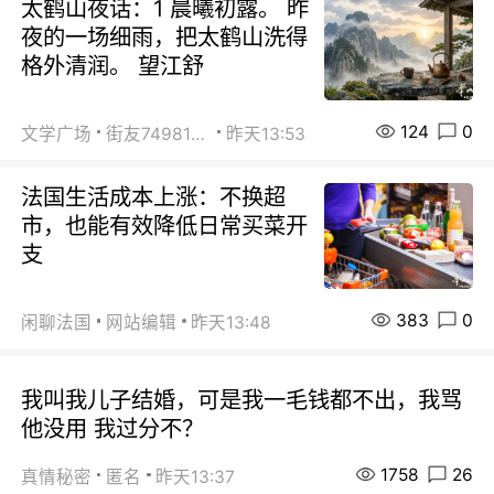
太鹤山夜话：1 晨曦初露。 昨
夜的一场细雨，把太鹤山洗得
格外清润。 望江舒
124
0
文学广场
街友74981146
昨天13:53
法国生活成本上涨：不换超
市，也能有效降低日常买菜开
支
383
0
闲聊法国
网站编辑
昨天13:48
我叫我儿子结婚，可是我一毛钱都不出，我骂
他没用 我过分不？
1758
26
真情秘密
匿名
昨天13:37