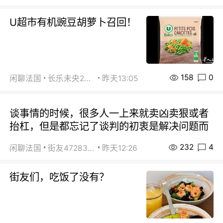
U超市有机豌豆胡萝卜召回！
158
0
闲聊法国
长乐未央2015
昨天13:05
谈事情的时候，很多人一上来就卖凶卖狠或者
抬杠，但是都忘记了谈判的初衷是解决问题而
232
4
闲聊法国
街友472838572
昨天12:26
街友们，吃饭了没有？