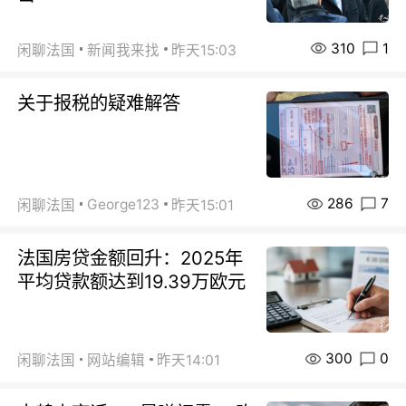
310
1
闲聊法国
新闻我来找
昨天15:03
关于报税的疑难解答
286
7
George123
闲聊法国
昨天15:01
法国房贷金额回升：2025年
平均贷款额达到19.39万欧元
300
0
闲聊法国
网站编辑
昨天14:01