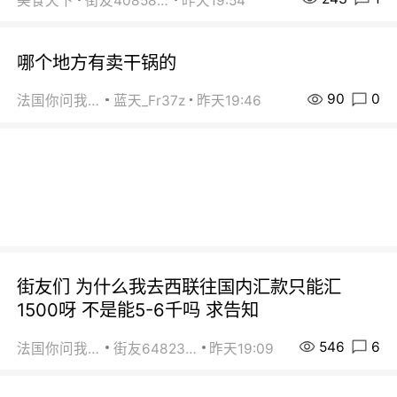
美食天下
街友40858442
昨天19:54
哪个地方有卖干锅的
90
0
法国你问我答
蓝天_Fr37z
昨天19:46
街友们 为什么我去西联往国内汇款只能汇
1500呀 不是能5-6千吗 求告知
546
6
法国你问我答
街友64823891
昨天19:09