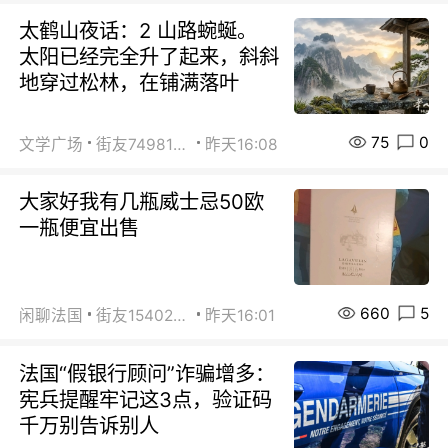
太鹤山夜话：2 山路蜿蜒。
太阳已经完全升了起来，斜斜
地穿过松林，在铺满落叶
75
0
文学广场
街友74981146
昨天16:08
大家好我有几瓶威士忌50欧
一瓶便宜出售
660
5
闲聊法国
街友15402223
昨天16:01
法国“假银行顾问”诈骗增多：
宪兵提醒牢记这3点，验证码
千万别告诉别人