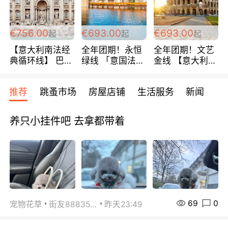
包拼房~
€756.00
€693.00
€693.00
起
起
起
【意大利南法经
全年团期！永恒
全年团期！文艺
典循环线】 巴黎
绿线 「意国法
金线 【意大利一
上下 所有日期铁
南」巴黎上下 去
地】 循环7日游
发！ 全程四星级
意大利 南法 99
全程693欧/人起
推荐
跳蚤市场
房屋店铺
生活服务
新闻
宾馆 108欧/天起
欧/天起 ~包拼房
每周铁发！
全程756欧/位
养只小挂件吧 去拿都带着
69
0
宠物花草
街友88835518
昨天23:49