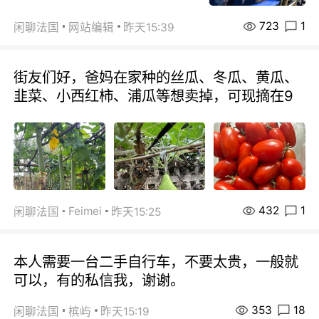
723
1
闲聊法国
网站编辑
昨天15:39
街友们好，爸妈在家种的丝瓜、冬瓜、黄瓜、
韭菜、小西红柿、浦瓜等想卖掉，可现摘在9
432
1
Feimei
闲聊法国
昨天15:25
本人需要一台二手自行车，不要太贵，一般就
可以，有的私信我，谢谢。
353
18
闲聊法国
槟屿
昨天15:19