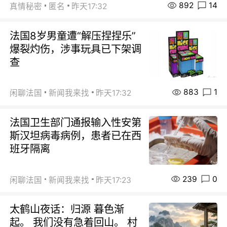
892
14
真情秘密
匿名
昨天17:32
法国8岁男童遭“解压捏捏乐”
爆裂灼伤，涉事玩具已下架调
查
883
1
闲聊法国
新闻我来找
昨天17:32
法国卫生部门通报输入性安第
斯汉坦病毒病例，患者已在西
班牙隔离
239
0
闲聊法国
新闻我来找
昨天17:23
太鹤山夜话：归源 暮色渐
起。 我们没有急着回山。 村