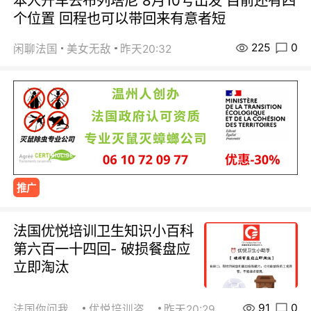
本人开车去布列塔尼 8月10号出发 目前还有四
个位置 回程也可以带回来有意者短
225
0
闲聊法国
美女无敌
昨天20:32
推广
法国优悦培训卫生知识小百科
第六百一十四回- 破损餐盘应
立即淘汰
91
0
法国你问我答
优悦培训咨询
昨天20:29