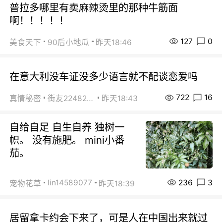
普拉多哪里有卖麻辣烫里的那种牛筋面
啊！！！！！
127
0
美食天下
90后小地瓜
昨天18:46
在意大利没车证没多少语言就不配谈恋爱吗
722
16
真情秘密
街友22482465
昨天18:43
自给自足 自生自养 独树一
帜。 没有施肥。 mini小番
茄。
236
3
lin14589077
宠物花草
昨天18:39
居留拿卡约会下来了，可是人在中国出来就过