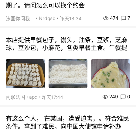
期了。请问怎么可以换个约会
474
7
Nrdqsb
法国你问我答
昨天18:34
本店提供早餐包子，馒头，油条，豆浆，芝麻
球，豆沙包，小麻花，各类早餐主食。午餐提
249
0
apd
闲聊法国
昨天17:44
有这么个人， 在某国，遭受迫害，。符合难民
条件。拿到了难民。向中国大使馆申请补办