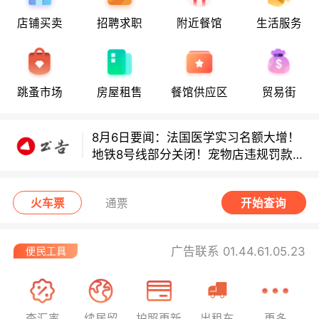
店铺买卖
招聘求职
附近餐馆
生活服务
8月6日要闻：法国医学实习名额大增！
地铁8号线部分关闭！宠物店违规罚款出
炉！
巴黎地铁音乐家海选启动！
跳蚤市场
房屋租售
餐馆供应区
贸易街
8月6日要闻：法国医学实习名额大增！
地铁8号线部分关闭！宠物店违规罚款出
炉！
巴黎地铁音乐家海选启动！
火车票
通票
开始查询
广告联系 01.44.61.05.23
查汇率
续居留
护照更新
出租车
更多