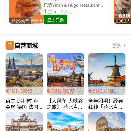
巴黎Yinan & Hugo restaurant除简餐类全场8折
1
金币
5欧元
立即兑换
1729人气
2862
自营商城
更多
€108.00
€488.00
€693.00
起
起
起
荷兰 比利时 卢
【大风车 大峡谷
全年团期！经典
森堡 德国 法国
之旅】 荷比卢德
红线「荷比卢德
超爽玩遍西欧 循
法 巴黎上下 经
法」七天循环 五
环线 全程四星宾
典五国四日游
国 仅售99欧/人/
馆 108欧/人/天
488欧/人
天！巴黎上下！