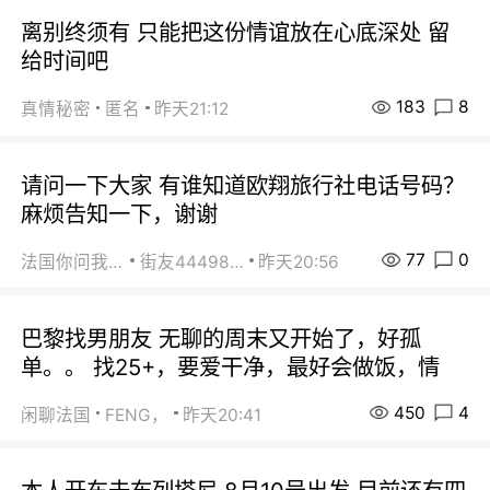
离别终须有 只能把这份情谊放在心底深处 留
给时间吧
183
8
真情秘密
匿名
昨天21:12
请问一下大家 有谁知道欧翔旅行社电话号码？
麻烦告知一下，谢谢
77
0
法国你问我答
街友44498484
昨天20:56
巴黎找男朋友 无聊的周末又开始了，好孤
单。。 找25+，要爱干净，最好会做饭，情
450
4
闲聊法国
FENG，
昨天20:41