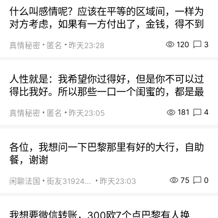
什么叫感情呢？应该在平等的区域间，一样为
对方考虑，如果有一方付出了，金钱，得不到
120
3
真情秘密
匿名
昨天23:28
人性就是：我希望你过得好，但是你不可以过
得比我好。所以那些一口一个闺蜜的，都是最
181
4
真情秘密
匿名
昨天23:05
各位，我想问一下巴黎那里有好的大行，自助
餐，谢谢
75
0
闲聊法国
街友31924072
昨天23:03
我想要微信转账，300欧7个点巴黎有人换