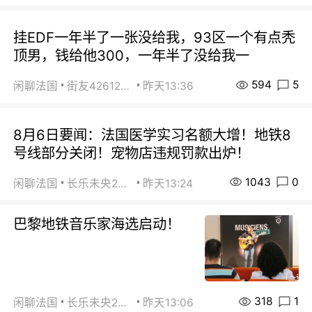
挂EDF一年半了一张没给我，93区一个有点秃
顶男，钱给他300，一年半了没给我一
594
5
闲聊法国
街友42612092
昨天13:36
8月6日要闻：法国医学实习名额大增！地铁8
号线部分关闭！宠物店违规罚款出炉！
1043
0
闲聊法国
长乐未央2015
昨天13:24
巴黎地铁音乐家海选启动！
318
1
闲聊法国
长乐未央2015
昨天13:06