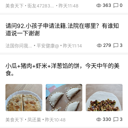
363
0
美食天下
街友472838572
昨天11:48
请问92.小孩子申请法籍.法院在哪里？有谁知
道说一下谢谢
279
3
法国你问我答
平安健康@
昨天11:14
小瓜+猪肉+虾米+洋葱馅的饼，今天中午的美
食。
330
3
美食天下
凤还巢
昨天10:48