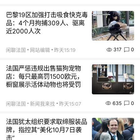
巴黎19区加强打击吸食快克毒
品：4个月拘捕309人、驱离
近2000人次
317
0
闲聊法国
网站编辑
昨天15:19
法国严惩违规出售猫狗宠物
店：每只最高罚1500欧元，
橱窗展示活体动物也将受罚
635
0
闲聊法国
新闻我来找
昨天15:07
法国犹太组织要求取缔服装品
牌，指控其“美化10月7日袭
击”