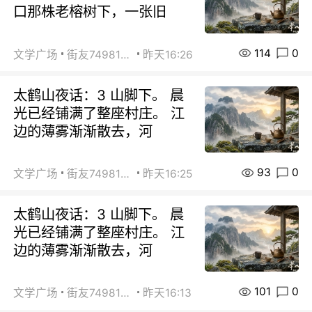
口那株老榕树下，一张旧
114
0
文学广场
街友74981146
昨天16:26
太鹤山夜话：3 山脚下。 晨
光已经铺满了整座村庄。 江
边的薄雾渐渐散去，河
93
0
文学广场
街友74981146
昨天16:25
太鹤山夜话：3 山脚下。 晨
光已经铺满了整座村庄。 江
边的薄雾渐渐散去，河
101
0
文学广场
街友74981146
昨天16:13