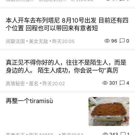
本人开车去布列塔尼 8月10号出发 目前还有四
个位置 回程也可以带回来有意者短
96
0
闲聊法国
美女无敌
昨天20:05
真正见不得你好的人，往往不是陌生人，而是
身边的人。 陌生人成功，你会说一句“真厉
301
4
真情秘密
匿名
昨天20:02
再整一个tiramisù
243
1