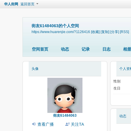
华人街网
返回首页
街友61484063的个人空间
https://www.huarenjie.com/?1126416
[收藏]
[复制]
[分享]
[RSS]
空间首页
动态
记录
日志
相
头像
个人资
性别
生日
街友61484063
动态
查看广播
关注TA