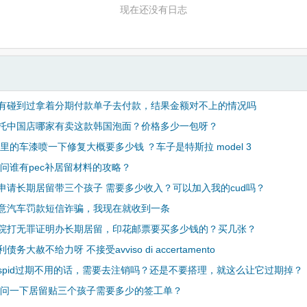
现在还没有日志
有碰到过拿着分期付款单子去付款，结果金额对不上的情况吗
托中国店哪家有卖这款韩国泡面？价格多少一包呀？
里的车漆喷一下修复大概要多少钱 ？车子是特斯拉 model 3
请问谁有pec补居留材料的攻略？
申请长期居留带三个孩子 需要多少收入？可以加入我的cud吗？
意汽车罚款短信诈骗，我现在就收到一条
院打无罪证明办长期居留，印花邮票要买多少钱的？买几张？
务大赦不给力呀 不接受avviso di accertamento
spid过期不用的话，需要去注销吗？还是不要搭理，就这么让它过期掉？
请问一下居留贴三个孩子需要多少的签工单？