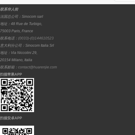
联系华人街
法国总公司：
Sinocom sarl
地址：
48 Rue de Turbigo,
75003
Paris
,
France
联系电话：
(0033)-(0)144610523
意大利分公司：
Sinocom Italia Srl
地址：
Via Niccolini 29,
20154
Milano
,
Italia
联系邮箱：
contact@huarenjie.com
扫描苹果APP
扫描安卓APP