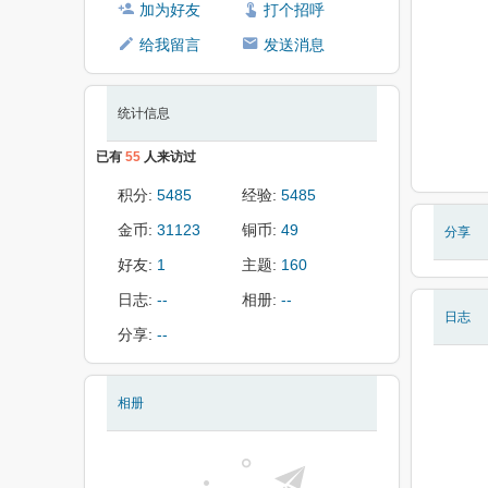
加为好友
打个招呼
给我留言
发送消息
统计信息
已有
55
人来访过
积分:
5485
经验:
5485
金币:
31123
铜币:
49
分享
好友:
1
主题:
160
日志:
--
相册:
--
日志
分享:
--
相册