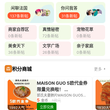
闲聊法国
你问我答
137条新帖
31条新帖
商家自荐区
真情秘密
宠物花草
0条新帖
72条新帖
0条新帖
美食天下
文学广场
亲子家庭
36条新帖
26条新帖
0条新帖
积分商城
更多
MAISON GUO 5欧代金券
限量兑换啦！ ...
郭氏夫妻肺片MAISON GUO5欧代金券限量兑换啦！
5
金币
5欧元
立即兑换
1992人气
1830