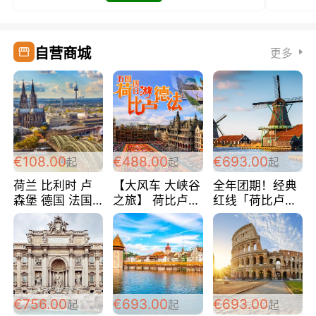
自营商城
更多
€108.00
€488.00
€693.00
起
起
起
荷兰 比利时 卢
【大风车 大峡谷
全年团期！经典
森堡 德国 法国
之旅】 荷比卢德
红线「荷比卢德
超爽玩遍西欧 循
法 巴黎上下 经
法」七天循环 五
环线 全程四星宾
典五国四日游
国 仅售99欧/人/
馆 108欧/人/天
488欧/人
天！巴黎上下！
包拼房~
€756.00
€693.00
€693.00
起
起
起