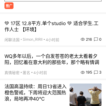
推广
💚 17区 12.8平方.单个studio 💚 适合学生.工
作人士 【环境】
216
0
Simon_RIRIl
闲聊法国
4小时前
WQ多年以后，一个白发苍苍的老太太看着夕
阳，回忆着在意大利的那些年，那个略有情调
195
3
真情秘密
匿名
4小时前
法国高温持续：周日13省进入
橙色警戒，下周将迎大范围热
浪，局地再冲40℃