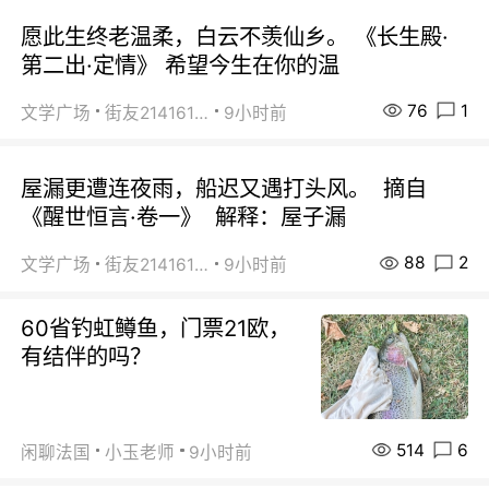
愿此生终老温柔，白云不羡仙乡。 《长生殿·
第二出·定情》 希望今生在你的温
76
1
文学广场
街友21416156
9小时前
屋漏更遭连夜雨，船迟又遇打头风。 摘自
《醒世恒言·卷一》 解释：屋子漏
88
2
文学广场
街友21416156
9小时前
60省钓虹鳟鱼，门票21欧，
有结伴的吗？
514
6
闲聊法国
小玉老师
9小时前