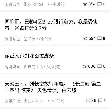
354
0
闲聊法国
街友90454511
7小时前
同胞们，巴黎4区Bred银行避免，我是受害
者，谷歌打分3,7分
554
9
闲聊法国
呈祥瑞
7小时前
丽岙人跑到沈岙拉皮条
606
6
闲聊法国
逝去的生活
8小时前
天淡云闲，列长空数行新雁。 《长生殿·第二
十四出·惊变》 天色清淡，白云悠
86
1
文学广场
街友21416156
9小时前