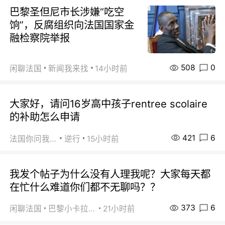
巴黎圣但尼市长涉嫌“吃空
饷”，反腐组织向法国国家金
融检察院举报
508
0
闲聊法国
新闻我来找
14小时前
大家好，请问16岁高中孩子rentree scolaire
的补助怎么申请
421
6
法国你问我答
逆行
15小时前
我发个帖子为什么没有人理我呢？大家每天都
在忙什么难道你们都不无聊吗？？
373
6
闲聊法国
巴黎小卡拉咪
21小时前