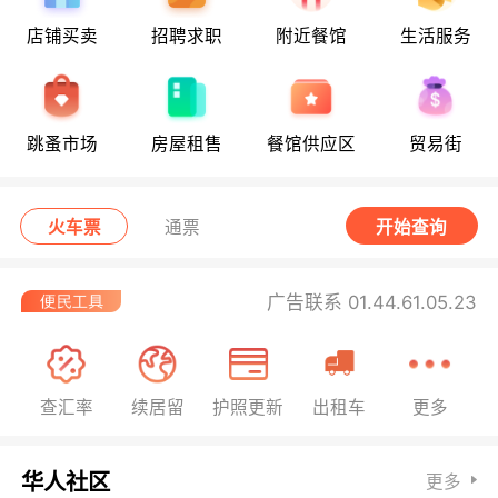
店铺买卖
招聘求职
附近餐馆
生活服务
跳蚤市场
房屋租售
餐馆供应区
贸易街
火车票
通票
开始查询
广告联系 01.44.61.05.23
查汇率
续居留
护照更新
出租车
更多
华人社区
更多