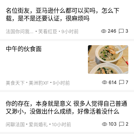
名位街友，亚马逊什么都可以买吗，怎么下
载，是不是还要认证，很麻烦吗
246
3
法国你问我答
笑看红臣
9小时前
中午的伙食面
614
7
美食天下
美洲豹XF
9小时前
你的存在，本身就是意义 很多人觉得自己普通
又渺小，没做出什么成绩，好像活着没什么
103
2
闲聊法国
爱尚婚礼
10小时前