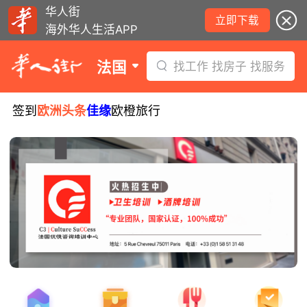
华人街
立即下载
海外华人生活APP
法国
找工作 找房子 找服务
签到
欧洲头条
佳缘
欧橙旅行