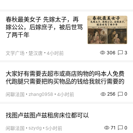
春秋最美女子 先嫁太子，再
嫁公公，后嫁庶子，被后世骂
了两千年
306
3
文学广场
楚汉唐
4小时前
大家好有需要去超市或商店购物的吗本人免费
代跑腿只需要把购买物品的钱给我就行需要的
256
0
zhang0958
闲聊法国
4小时前
找图卢兹图卢兹租房床位都可以
71
0
szydg
闲聊法国
5小时前