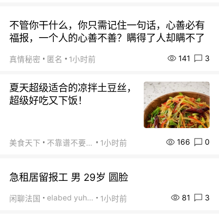
不管你干什么，你只需记住一句话，心善必有
福报，一个人的心善不善？瞒得了人却瞒不了
141
3
真情秘密
匿名
1小时前
夏天超级适合的凉拌土豆丝，
超级好吃又下饭！
166
0
美食天下
不靠谱不要联系
1小时前
急租居留报工 男 29岁 圆脸
81
3
elabed yuhua
闲聊法国
1小时前