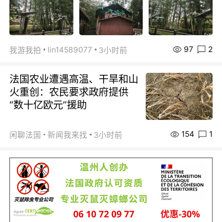
97
2
lin14589077
我游我拍
3小时前
法国农业遭遇高温、干旱和山
火重创：农民要求政府提供
“数十亿欧元”援助
154
1
闲聊法国
新闻我来找
3小时前