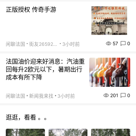
正版授权 传奇手游
57
0
闲聊法国
街友26592800
3小时前
法国油价迎来好消息：汽油重
回每升2欧元以下，暑期出行
成本有所下降
201
0
闲聊法国
新闻我来找
3小时前
逛逛，看看 。。