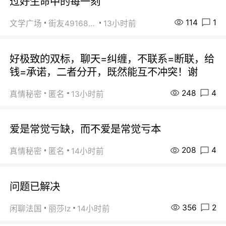
过好生命中的每一刻
114
1
文学广场
街友49168527
13小时前
好极致的双标，聊天=纠缠，不联系=断联，给
钱=承诺，二者分开，既然能互不冲突！谢
248
4
真情秘密
匿名
13小时前
爱是常觉亏缺，而不爱是常觉亏本
208
4
真情秘密
匿名
14小时前
问题已解决
356
2
闲聊法国
丽莎lz
14小时前