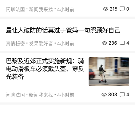
215
0
闲聊法国
新闻我来找
4小时前
最让人破防的话莫过于爸妈一句照顾好自己
236
4
真情秘密
发呆爱好者
4小时前
巴黎及近郊正式实施新规：骑
电动滑板车必须戴头盔、穿反
光装备
803
4
闲聊法国
新闻我来找
4小时前