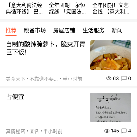
【意大利南法经
全年团期！永恒
全年团期！文艺
典循环线】 巴黎
绿线 「意国法
金线 【意大利一
上下 所有日期铁
南」巴黎上下 去
地】 循环7日游
发！ 全程四星级
意大利 南法 99
全程693欧/人起
推荐
跳蚤市场
房屋店铺
生活服务
新闻
宾馆 108欧/天起
欧/天起 ~包拼房
每周铁发！
全程756欧/位
自制的酸辣腌萝卜，脆爽开胃
巨下饭！
63
0
美食天下
不靠谱不要联系
半小时前
占便宜
145
4
真情秘密
匿名
半小时前