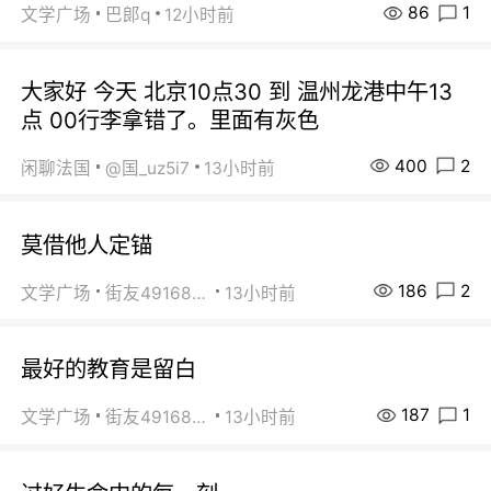
86
1
文学广场
巴郞q
12小时前
大家好 今天 北京10点30 到 温州龙港中午13
点 00行李拿错了。里面有灰色
400
2
闲聊法国
@国_uz5i7
13小时前
莫借他人定锚
186
2
文学广场
街友49168527
13小时前
最好的教育是留白
187
1
文学广场
街友49168527
13小时前