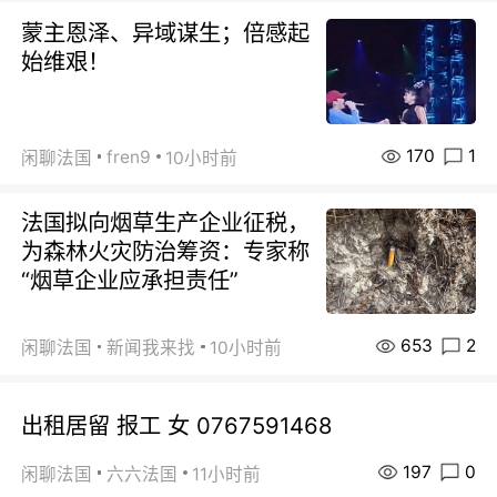
蒙主恩泽、异域谋生；倍感起
始维艰！
170
1
fren9
闲聊法国
10小时前
法国拟向烟草生产企业征税，
为森林火灾防治筹资：专家称
“烟草企业应承担责任”
653
2
闲聊法国
新闻我来找
10小时前
出租居留 报工 女 0767591468
197
0
闲聊法国
六六法国
11小时前