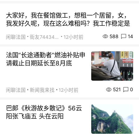
大家好，我在餐馆做工，想租一个居留，女，
我发好久呢，现在这么难租吗？我工作稳定是
588
14
闲聊法国
街友74434350
12小时前
法国“长途通勤者”燃油补贴申
请截止日期延长至8月底
521
0
闲聊法国
新闻我来找
12小时前
巴郞《秋游故乡散记》56云
阳张飞庙五 头在云阳