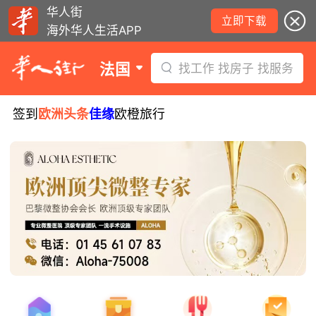
华人街
立即下载
海外华人生活APP
法国
找工作 找房子 找服务
签到
欧洲头条
佳缘
欧橙旅行