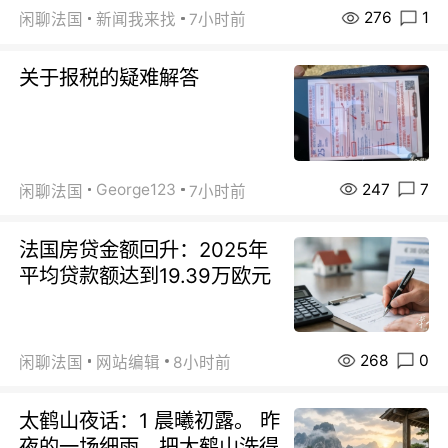
276
1
闲聊法国
新闻我来找
7小时前
关于报税的疑难解答
247
7
George123
闲聊法国
7小时前
法国房贷金额回升：2025年
平均贷款额达到19.39万欧元
268
0
闲聊法国
网站编辑
8小时前
太鹤山夜话：1 晨曦初露。 昨
夜的一场细雨，把太鹤山洗得