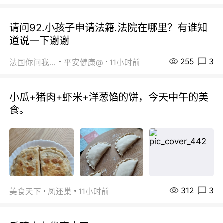
请问92.小孩子申请法籍.法院在哪里？有谁知
道说一下谢谢
255
3
法国你问我答
平安健康@
11小时前
小瓜+猪肉+虾米+洋葱馅的饼，今天中午的美
食。
312
3
美食天下
凤还巢
11小时前