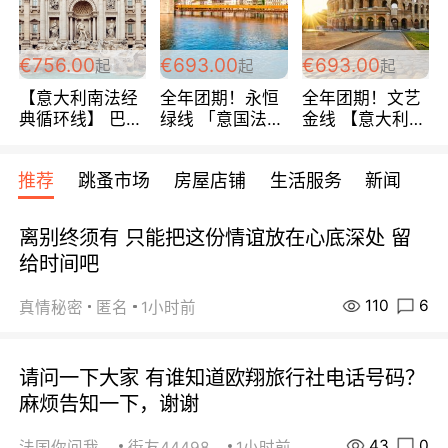
包拼房~
€756.00
€693.00
€693.00
起
起
起
【意大利南法经
全年团期！永恒
全年团期！文艺
典循环线】 巴黎
绿线 「意国法
金线 【意大利一
上下 所有日期铁
南」巴黎上下 去
地】 循环7日游
发！ 全程四星级
意大利 南法 99
全程693欧/人起
推荐
跳蚤市场
房屋店铺
生活服务
新闻
宾馆 108欧/天起
欧/天起 ~包拼房
每周铁发！
全程756欧/位
离别终须有 只能把这份情谊放在心底深处 留
给时间吧
110
6
真情秘密
匿名
1小时前
请问一下大家 有谁知道欧翔旅行社电话号码？
麻烦告知一下，谢谢
43
0
法国你问我答
街友44498484
1小时前