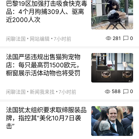
巴黎19区加强打击吸食快克毒
品：4个月拘捕309人、驱离
近2000人次
281
0
闲聊法国
网站编辑
7小时前
法国严惩违规出售猫狗宠物
店：每只最高罚1500欧元，
橱窗展示活体动物也将受罚
588
0
闲聊法国
新闻我来找
7小时前
法国犹太组织要求取缔服装品
牌，指控其“美化10月7日袭
击”