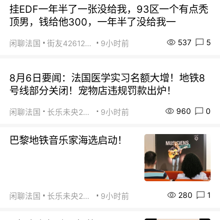
挂EDF一年半了一张没给我，93区一个有点秃
顶男，钱给他300，一年半了没给我一
537
5
闲聊法国
街友42612092
9小时前
8月6日要闻：法国医学实习名额大增！地铁8
号线部分关闭！宠物店违规罚款出炉！
960
0
闲聊法国
长乐未央2015
9小时前
巴黎地铁音乐家海选启动！
280
1
闲聊法国
长乐未央2015
9小时前