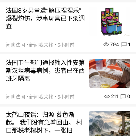
法国8岁男童遭“解压捏捏乐”
爆裂灼伤，涉事玩具已下架调
查
794
1
闲聊法国
新闻我来找
5小时前
法国卫生部门通报输入性安第
斯汉坦病毒病例，患者已在西
班牙隔离
211
0
闲聊法国
新闻我来找
5小时前
太鹤山夜话：归源 暮色渐
起。 我们没有急着回山。 村
口那株老榕树下，一张旧