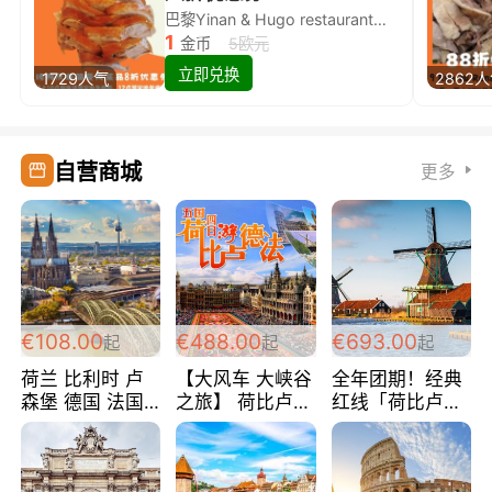
巴黎Yinan & Hugo restaurant除简餐类全场8折
1
金币
5欧元
立即兑换
1729人气
2862
自营商城
更多
€108.00
€488.00
€693.00
起
起
起
荷兰 比利时 卢
【大风车 大峡谷
全年团期！经典
森堡 德国 法国
之旅】 荷比卢德
红线「荷比卢德
超爽玩遍西欧 循
法 巴黎上下 经
法」七天循环 五
环线 全程四星宾
典五国四日游
国 仅售99欧/人/
馆 108欧/人/天
488欧/人
天！巴黎上下！