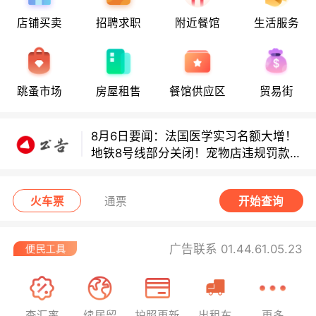
店铺买卖
招聘求职
附近餐馆
生活服务
8月6日要闻：法国医学实习名额大增！
地铁8号线部分关闭！宠物店违规罚款出
炉！
巴黎地铁音乐家海选启动！
跳蚤市场
房屋租售
餐馆供应区
贸易街
8月6日要闻：法国医学实习名额大增！
地铁8号线部分关闭！宠物店违规罚款出
炉！
巴黎地铁音乐家海选启动！
火车票
通票
开始查询
广告联系 01.44.61.05.23
查汇率
续居留
护照更新
出租车
更多