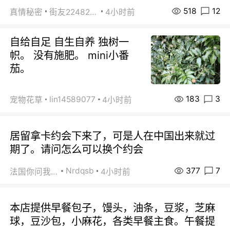
518
12
真情秘密
街友22482465
4小时前
自给自足 自生自养 独树一
帜。 没有施肥。 mini小番
茄。
183
3
lin14589077
宠物花草
4小时前
居留拿卡约会下来了，可是人在中国出来就过
期了。请问怎么可以换个约会
377
7
Nrdqsb
法国你问我答
4小时前
本店提供早餐包子，馒头，油条，豆浆，芝麻
球，豆沙包，小麻花，各类早餐主食。午餐提