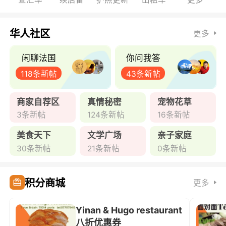
华人社区
更多
闲聊法国
你问我答
118条新帖
43条新帖
商家自荐区
真情秘密
宠物花草
3条新帖
124条新帖
16条新帖
美食天下
文学广场
亲子家庭
30条新帖
21条新帖
0条新帖
积分商城
更多
Yinan & Hugo restaurant
八折优惠券