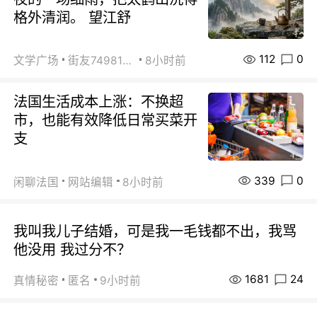
格外清润。 望江舒
112
0
文学广场
街友74981146
8小时前
法国生活成本上涨：不换超
市，也能有效降低日常买菜开
支
339
0
闲聊法国
网站编辑
8小时前
我叫我儿子结婚，可是我一毛钱都不出，我骂
他没用 我过分不？
1681
24
真情秘密
匿名
9小时前