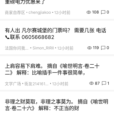
重磅电力优惠来了
108
0
chengjiakoo
商家自荐区
12小时前
有人出 凡尔赛城堡的门票吗？ 需要几张 电话
📞联系 0605668682
119
0
Simon_RIRIl
法国你问我答
12小时前
上肩容易下肩难。 摘自《喻世明言·卷二十
二》 解释：比喻插手一件事很简单，
87
1
文学广场
街友21416156
12小时前
非理之财莫取，非理之事莫为。 摘自《喻世明
言·卷二十六》 解释：不正当的财