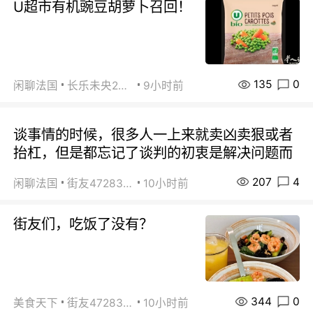
U超市有机豌豆胡萝卜召回！
135
0
闲聊法国
长乐未央2015
9小时前
谈事情的时候，很多人一上来就卖凶卖狠或者
抬杠，但是都忘记了谈判的初衷是解决问题而
207
4
闲聊法国
街友472838572
10小时前
街友们，吃饭了没有？
344
0
美食天下
街友472838572
10小时前