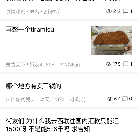
212
1
真情秘密
匿名
2小时前
再整一个tiramisù
179
1
美食天下
街友40858442
2小时前
哪个地方有卖干锅的
67
0
法国你问我答
蓝天_Fr37z
2小时前
街友们 为什么我去西联往国内汇款只能汇
1500呀 不是能5-6千吗 求告知