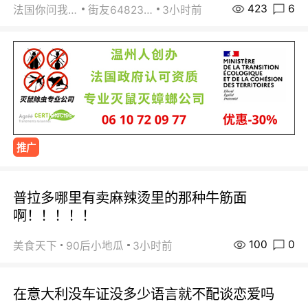
423
6
法国你问我答
街友64823891
3小时前
推广
普拉多哪里有卖麻辣烫里的那种牛筋面
啊！！！！！
100
0
美食天下
90后小地瓜
3小时前
在意大利没车证没多少语言就不配谈恋爱吗