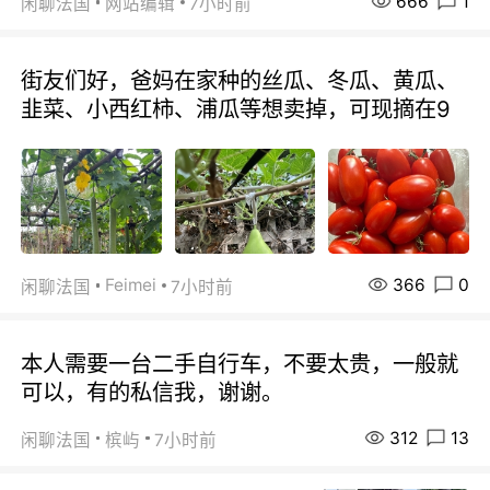
666
1
闲聊法国
网站编辑
7小时前
街友们好，爸妈在家种的丝瓜、冬瓜、黄瓜、
韭菜、小西红柿、浦瓜等想卖掉，可现摘在9
366
0
Feimei
闲聊法国
7小时前
本人需要一台二手自行车，不要太贵，一般就
可以，有的私信我，谢谢。
312
13
闲聊法国
槟屿
7小时前