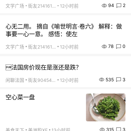
94
2
文学广场
街友21416156
12小时前
心无二用。 摘自《喻世明言·卷六》 解释：做
事要一心一意。 感悟：使左
78
0
文学广场
街友21416156
12小时前
法国房价现在是涨还是跌？
535
3
闲聊法国
街友90454511
12小时前
空心菜一盘
315
3
美食天下
美洲豹XF
13小时前