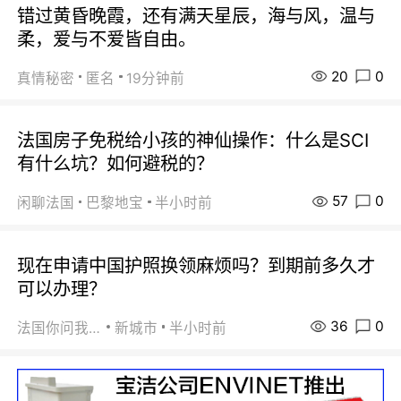
错过黄昏晚霞，还有满天星辰，海与风，温与
柔，爱与不爱皆自由。
20
0
真情秘密
匿名
19分钟前
法国房子免税给小孩的神仙操作：什么是SCI
有什么坑？如何避税的？
57
0
闲聊法国
巴黎地宝
半小时前
现在申请中国护照换领麻烦吗？到期前多久才
可以办理？
36
0
法国你问我答
新城市
半小时前