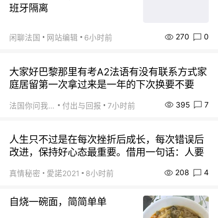
班牙隔离
270
0
闲聊法国
网站编辑
6小时前
大家好巴黎那里有考A2法语有没有联系方式家
庭居留第一次拿过来是一年的下次换要不要
395
7
法国你问我答
付出与回报
7小时前
人生只不过是在每次挫折后成长，每次错误后
改进，保持好心态最重要。借用一句话：人要
208
4
真情秘密
愛諾2021
8小时前
自烧一碗面，简简单单