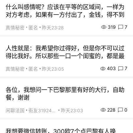
什么叫感情呢？应该在平等的区域间，一样为
对方考虑，如果有一方付出了，金钱，得不到
319
7
真情秘密
匿名
昨天23:28
人性就是：我希望你过得好，但是你不可以过
得比我好。所以那些一口一个闺蜜的，都是最
403
7
真情秘密
匿名
昨天23:05
各位，我想问一下巴黎那里有好的大行，自助
餐，谢谢
228
0
闲聊法国
街友31924072
昨天23:03
我想要微信转账，300欧7个点巴黎有人换