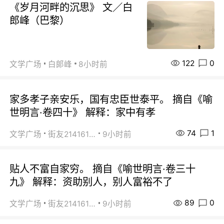
《岁月河畔的沉思》 文／白
郎峰（巴黎）
122
0
文学广场
白郞峰
8小时前
家多孝子亲安乐，国有忠臣世泰平。 摘自《喻
世明言·卷四十》 解释：家中有孝
74
1
文学广场
街友21416156
9小时前
贴人不富自家穷。 摘自《喻世明言·卷三十
九》 解释：资助别人，别人富裕不了
89
0
文学广场
街友21416156
9小时前