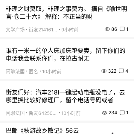
非理之财莫取，非理之事莫为。 摘自《喻世明
言·卷二十六》 解释：不正当的财
86
1
文学广场
街友21416156
9小时前
谁有一米一的单人床加床垫要卖，留下你们的
电话我会联系你们，在拉古耐无
322
4
闲聊法国
匿名
10小时前
街友们好：汽车218i一键起动电瓶没电了，去
哪里换比较好修理厂，留个电话号码或者
234
1
闲聊法国
街友64250024
10小时前
巴郞《秋游故乡散记》56云