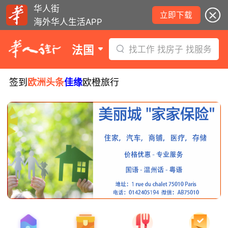
华人街
立即下载
海外华人生活APP
法国
找工作 找房子 找服务
签到
欧洲头条
佳缘
欧橙旅行