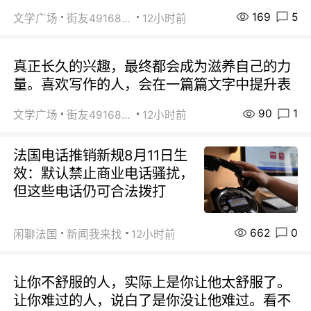
169
5
文学广场
街友49168527
12小时前
真正长久的兴趣，最终都会成为滋养自己的力
量。喜欢写作的人，会在一篇篇文字中提升表
90
1
文学广场
街友49168527
12小时前
法国电话推销新规8月11日生
效：默认禁止商业电话骚扰，
但这些电话仍可合法拨打
662
0
闲聊法国
新闻我来找
12小时前
让你不舒服的人，实际上是你让他太舒服了。
让你难过的人，说白了是你没让他难过。看不