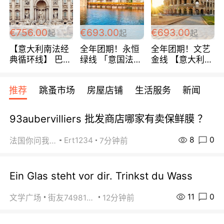
包拼房~
€756.00
€693.00
€693.00
起
起
起
【意大利南法经
全年团期！永恒
全年团期！文艺
典循环线】 巴黎
绿线 「意国法
金线 【意大利一
上下 所有日期铁
南」巴黎上下 去
地】 循环7日游
发！ 全程四星级
意大利 南法 99
全程693欧/人起
推荐
跳蚤市场
房屋店铺
生活服务
新闻
宾馆 108欧/天起
欧/天起 ~包拼房
每周铁发！
全程756欧/位
93aubervilliers 批发商店哪家有卖保鲜膜 ？
8
0
Ert1234
法国你问我答
7分钟前
Ein Glas steht vor dir. Trinkst du Wass
11
0
文学广场
街友74981146
12分钟前