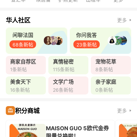
华人社区
更多
闲聊法国
你问我答
68条新帖
23条新帖
商家自荐区
真情秘密
宠物花草
1条新帖
115条新帖
8条新帖
美食天下
文学广场
亲子家庭
16条新帖
26条新帖
0条新帖
积分商城
更多
MAISON GUO 5欧代金券
限量兑换啦！ ...