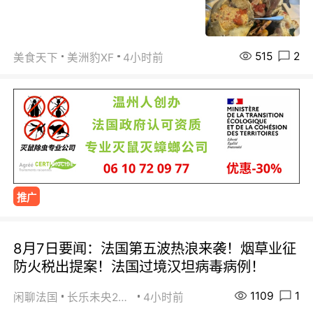
515
2
美食天下
美洲豹XF
4小时前
推广
8月7日要闻：法国第五波热浪来袭！烟草业征
防火税出提案！法国过境汉坦病毒病例！
1109
1
闲聊法国
长乐未央2015
4小时前