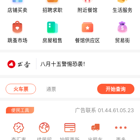
店铺买卖
招聘求职
附近餐馆
生活服务
八月十五警惕恐袭！
跳蚤市场
房屋租售
餐馆供应区
贸易街
八月十五警惕恐袭！
八月十五警惕恐袭！
火车票
通票
开始查询
广告联系 01.44.61.05.23
查汇率
续居留
护照更新
出租车
更多