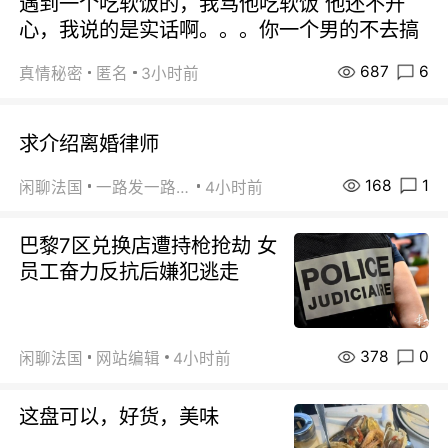
遇到一个吃软饭的，我骂他吃软饭 他还不开
心，我说的是实话啊。。。你一个男的不去搞
687
6
真情秘密
匿名
3小时前
求介绍离婚律师
168
1
闲聊法国
一路发一路发
4小时前
巴黎7区兑换店遭持枪抢劫 女
员工奋力反抗后嫌犯逃走
378
0
闲聊法国
网站编辑
4小时前
这盘可以，好货，美味