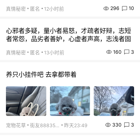
296
10
真情秘密
匿名
12小时前
心邪者多疑，量小者易怒，才疏者好辩，志短
者常怨，品劣者善妒，心虚者声高，志浅者固
160
3
真情秘密
匿名
13小时前
养只小挂件吧 去拿都带着
330
3
宠物花草
街友88835518
昨天23:49