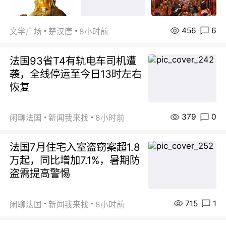
456
6
文学广场
楚汉唐
8小时前
法国93省T4有轨电车司机遭
袭，全线停运至今日13时左右
恢复
379
0
闲聊法国
新闻我来找
8小时前
法国7月住宅入室盗窃案超1.8
万起，同比增加7.1%，暑期防
盗需提高警惕
715
1
闲聊法国
新闻我来找
8小时前