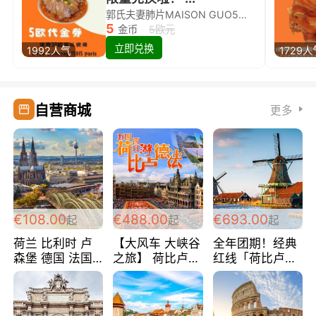
郭氏夫妻肺片MAISON GUO5欧代金券限量兑换啦！
5
金币
5欧元
立即兑换
1992人气
1729人
自营商城
更多
€108.00
€488.00
€693.00
起
起
起
荷兰 比利时 卢
【大风车 大峡谷
全年团期！经典
森堡 德国 法国
之旅】 荷比卢德
红线「荷比卢德
超爽玩遍西欧 循
法 巴黎上下 经
法」七天循环 五
环线 全程四星宾
典五国四日游
国 仅售99欧/人/
馆 108欧/人/天
488欧/人
天！巴黎上下！