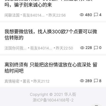
吗，骗子别来诚心的来
480
4
闲聊法国
街友84014588
昨天22:56
我想要微信钱，找人换300欧7个点要可以微
信转账的
228
0
法国你问我答
街友84014588
昨天22:50
离别终须有 只能把这份情谊放在心底深处 留
给时间吧
289
8
真情秘密
匿名
昨天21:12
Copyright © 2021 华人街
浙ICP备16044168号-2