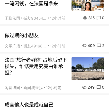
一笔闲钱，在法国是拿来
315
0
闲聊法国
街友90454511
12小时前
做过期的小朋友
409
2
文学广场
街友49168527
12小时前
法国“旅行者群体”占地后留下
损失，维修费用究竟由谁承
担？
249
0
闲聊法国
新闻我来找
12小时前
成全他人也是成就自己