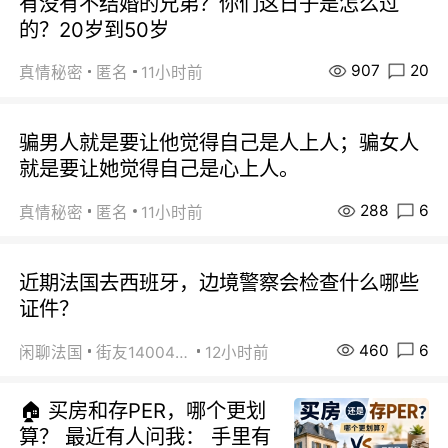
有没有不结婚的兄弟？你们这日子是怎么过
的？20岁到50岁
907
20
真情秘密
匿名
11小时前
骗男人就是要让他觉得自己是人上人；骗女人
就是要让她觉得自己是心上人。
288
6
真情秘密
匿名
11小时前
近期法国去西班牙，边境警察会检查什么哪些
证件？
460
6
闲聊法国
街友14004820
12小时前
🏠 买房和存PER，哪个更划
算？ 最近有人问我： 手里有